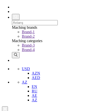
Maching brands
Brand-1
Brand-2
Maching categories
Brand-3
Brand-4
USD
AZN
AED
AZ
EN
RU
AE
AZ