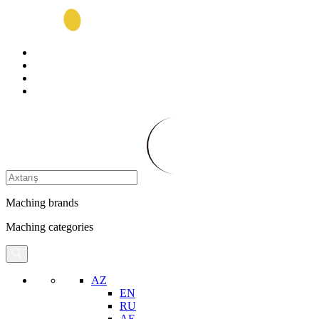
Maching brands
Maching categories
AZ
EN
RU
AE