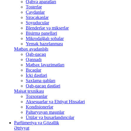
Qəhvə aparatları
Tosterlər
Çaydanlar
Şirəçəkənlər
Soyuducular
Blenderlər və mikserlər
Bişirmə panelləri
Mikrodalğalı sobalar
Yemək hazırlanması
Mətbəx avadanlığı
Qab-qacaq
Qənnadı
Mətbəx ləvazimatları
Bıçaqlar
İçki dəstləri
Saxlama qabları
Qab-qacaq dəstləri
Məişət texnikası
Tozsoranlar
Aksesuarlar və Ehtiyat Hissələri
Kondisionerlər
Paltaryuyan maşınlar
Ütülər və buxarlandırıcılar
Parfümeriya və Gözəllik
Ətriyyat