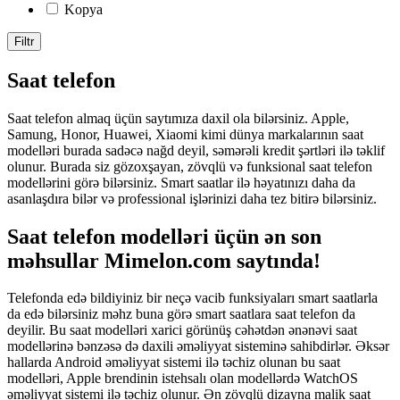
Kopya
Filtr
Saat telefon
Saat telefon almaq üçün saytımıza daxil ola bilərsiniz. Apple,
Samung, Honor, Huawei, Xiaomi kimi dünya markalarının saat
modelləri burada sadəcə nağd deyil, səmərəli kredit şərtləri ilə təklif
olunur. Burada siz gözoxşayan, zövqlü və funksional saat telefon
modellərini görə bilərsiniz. Smart saatlar ilə həyatınızı daha da
asanlaşdıra bilər və professional işlərinizi daha tez bitirə bilərsiniz.
Saat telefon modelləri üçün ən son
məhsullar Mimelon.com saytında!
Telefonda edə bildiyiniz bir neçə vacib funksiyaları smart saatlarla
da edə bilərsiniz məhz buna görə smart saatlara saat telefon da
deyilir. Bu saat modelləri xarici görünüş cəhətdən ənənəvi saat
modellərinə bənzəsə də daxili əməliyyat sisteminə sahibdirlər. Əksər
hallarda Android əməliyyat sistemi ilə təchiz olunan bu saat
modelləri, Apple brendinin istehsalı olan modellərdə WatchOS
əməliyyat sistemi ilə təchiz olunur. Ən zövqlü dizayna malik saat