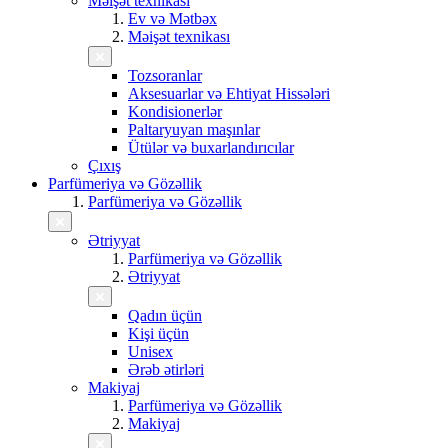
Məişət texnikası
Ev və Mətbəx
Məişət texnikası
Tozsoranlar
Aksesuarlar və Ehtiyat Hissələri
Kondisionerlər
Paltaryuyan maşınlar
Ütülər və buxarlandırıcılar
Çıxış
Parfümeriya və Gözəllik
Parfümeriya və Gözəllik
Ətriyyat
Parfümeriya və Gözəllik
Ətriyyat
Qadın üçün
Kişi üçün
Unisex
Ərəb ətirləri
Makiyaj
Parfümeriya və Gözəllik
Makiyaj