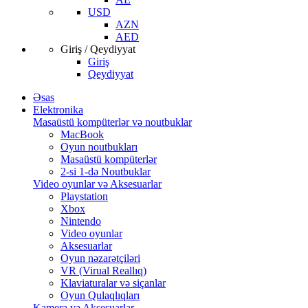
USD
AZN
AED
Giriş / Qeydiyyat
Giriş
Qeydiyyat
Əsas
Elektronika
Masaüstü kompüterlər və noutbuklar
MacBook
Oyun noutbukları
Masaüstü kompüterlər
2-si 1-də Noutbuklar
Video oyunlar və Aksesuarlar
Playstation
Xbox
Nintendo
Video oyunlar
Aksesuarlar
Oyun nəzarətçiləri
VR (Virual Reallıq)
Klaviaturalar və siçanlar
Oyun Qulaqlıqları
Kamera və Aksesuarlar