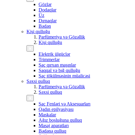
Gözlər
Dodaqlar
Üz
Dırnaqlar
Bədən
Kişi qulluğu
Parfümeriya və Gözəllik
Kişi qulluğu
Elektrik ülgüclər
Trimmerlər
Saç qırxan maşınlar
Saqqal və bığ qulluğu
Saç tökülməsinin müalicəsi
Şəxsi qulluq
Parfümeriya və Gözəllik
Şəxsi qulluq
Saç Fenləri və Aksesuarları
Qadın epilyasiyası
Maskalar
Ağız boşluğuna qulluq
Masaj aparatları
Bədənə qulluq