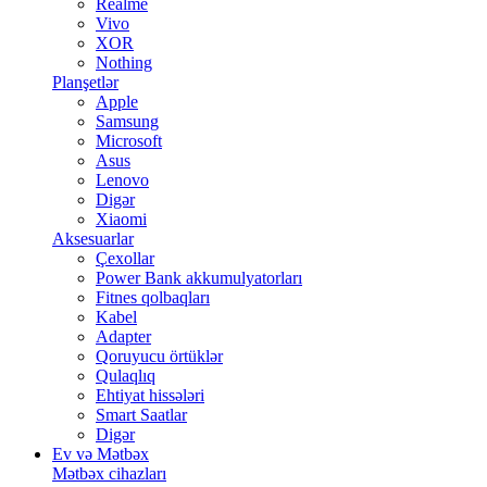
Realme
Vivo
XOR
Nothing
Planşetlər
Apple
Samsung
Microsoft
Asus
Lenovo
Digər
Xiaomi
Aksesuarlar
Çexollar
Power Bank akkumulyatorları
Fitnes qolbaqları
Kabel
Adapter
Qoruyucu örtüklər
Qulaqlıq
Ehtiyat hissələri
Smart Saatlar
Digər
Ev və Mətbəx
Mətbəx cihazları