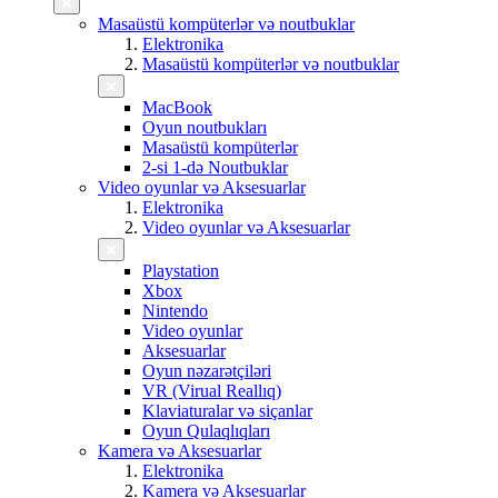
Masaüstü kompüterlər və noutbuklar
Elektronika
Masaüstü kompüterlər və noutbuklar
MacBook
Oyun noutbukları
Masaüstü kompüterlər
2-si 1-də Noutbuklar
Video oyunlar və Aksesuarlar
Elektronika
Video oyunlar və Aksesuarlar
Playstation
Xbox
Nintendo
Video oyunlar
Aksesuarlar
Oyun nəzarətçiləri
VR (Virual Reallıq)
Klaviaturalar və siçanlar
Oyun Qulaqlıqları
Kamera və Aksesuarlar
Elektronika
Kamera və Aksesuarlar