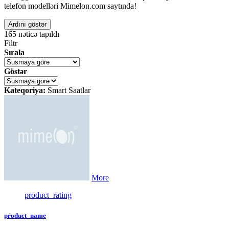
telefon modelləri Mimelon.com saytında!
Ardını göstər
165
nəticə tapıldı
Filtr
Sırala
Göstər
Kateqoriya:
Smart Saatlar
More
product_rating
product_name