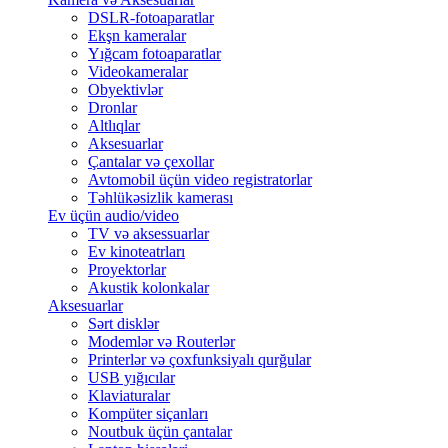
DSLR-fotoaparatlar
Ekşn kameralar
Yığcam fotoaparatlar
Videokameralar
Obyektivlər
Dronlar
Altlıqlar
Aksesuarlar
Çantalar və çexollar
Avtomobil üçün video registratorlar
Təhlükəsizlik kamerası
Ev üçün audio/video
TV və aksessuarlar
Ev kinoteatrları
Proyektorlar
Akustik kolonkalar
Aksesuarlar
Sərt disklər
Modemlər və Routerlər
Printerlər və çoxfunksiyalı qurğular
USB yığıcılar
Klaviaturalar
Kompüter siçanları
Noutbuk üçün çantalar