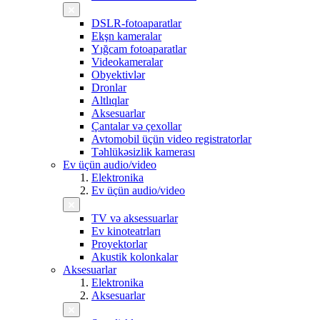
DSLR-fotoaparatlar
Ekşn kameralar
Yığcam fotoaparatlar
Videokameralar
Obyektivlər
Dronlar
Altlıqlar
Aksesuarlar
Çantalar və çexollar
Avtomobil üçün video registratorlar
Təhlükəsizlik kamerası
Ev üçün audio/video
Elektronika
Ev üçün audio/video
TV və aksessuarlar
Ev kinoteatrları
Proyektorlar
Akustik kolonkalar
Aksesuarlar
Elektronika
Aksesuarlar