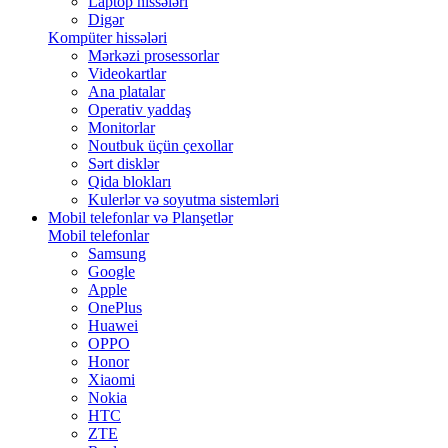
Laptop hissələri
Digər
Kompüter hissələri
Mərkəzi prosessorlar
Videokartlar
Ana platalar
Operativ yaddaş
Monitorlar
Noutbuk üçün çexollar
Sərt disklər
Qida blokları
Kulerlər və soyutma sistemləri
Mobil telefonlar və Planşetlər
Mobil telefonlar
Samsung
Google
Apple
OnePlus
Huawei
OPPO
Honor
Xiaomi
Nokia
HTC
ZTE