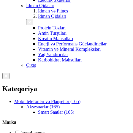
Electrik Skuterlər
İdman Qidaları
İdman və Fitnes
İdman Qidaları
Protein Tozları
Amin Turşuları
Kreatin Məhsulları
Enerji və Performans Gücləndiricilər
Vitamin və Mineral Kompleksləri
Yağ Yandırıcılar
Karbohidrat Məhsulları
Çıxış
Kateqoriya
Mobil telefonlar və Planşetlər (165)
Aksesuarlar (165)
Smart Saatlar (165)
Marka
brand_name