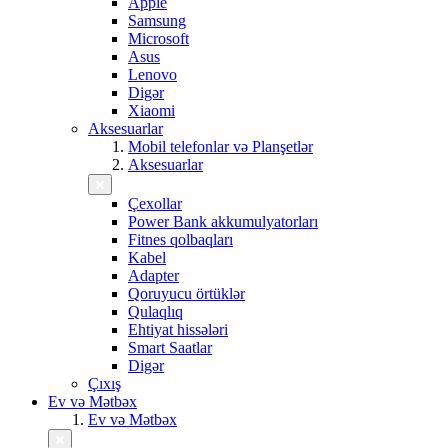
Apple
Samsung
Microsoft
Asus
Lenovo
Digər
Xiaomi
Aksesuarlar
Mobil telefonlar və Planşetlər
Aksesuarlar
Çexollar
Power Bank akkumulyatorları
Fitnes qolbaqları
Kabel
Adapter
Qoruyucu örtüklər
Qulaqlıq
Ehtiyat hissələri
Smart Saatlar
Digər
Çıxış
Ev və Mətbəx
Ev və Mətbəx