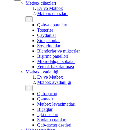
Mətbəx cihazları
Ev və Mətbəx
Mətbəx cihazları
Qəhvə aparatları
Tosterlər
Çaydanlar
Şirəçəkənlər
Soyuducular
Blenderlər və mikserlər
Bişirmə panelləri
Mikrodalğalı sobalar
Yemək hazırlanması
Mətbəx avadanlığı
Ev və Mətbəx
Mətbəx avadanlığı
Qab-qacaq
Qənnadı
Mətbəx ləvazimatları
Bıçaqlar
İçki dəstləri
Saxlama qabları
Qab-qacaq dəstləri