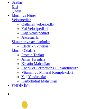
Saatlar
Kişi
Qadın
İdman və Fitnes
Velosipedlər
Qatlanan velosipedlər
Yol Velosipedləri
Dağ Velosipedləri
Aksesuarlar
Skuterlər və avadanlıqlar
Electrik Skuterlər
İdman Qidaları
Protein Tozları
Amin Turşuları
Kreatin Məhsulları
Enerji və Performans Gücləndiricilər
Vitamin və Mineral Kompleksləri
Yağ Yandırıcılar
Karbohidrat Məhsulları
ENDİRİM!