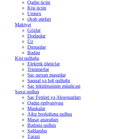
Qadın üçün
Kişi üçün
Unisex
Ərəb ətirləri
Makiyaj
Gözlər
Dodaqlar
Üz
Dırnaqlar
Bədən
Kişi qulluğu
Elektrik ülgüclər
Trimmerlər
Saç qırxan maşınlar
Saqqal və bığ qulluğu
Saç tökülməsinin müalicəsi
Şəxsi qulluq
Saç Fenləri və Aksesuarları
Qadın epilyasiyası
Maskalar
Ağız boşluğuna qulluq
Masaj aparatları
Bədənə qulluq
Sağlamlıq
Tərəzi