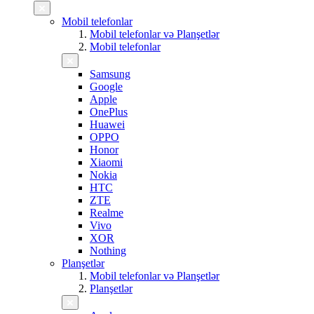
Mobil telefonlar
Mobil telefonlar və Planşetlər
Mobil telefonlar
Samsung
Google
Apple
OnePlus
Huawei
OPPO
Honor
Xiaomi
Nokia
HTC
ZTE
Realme
Vivo
XOR
Nothing
Planşetlər
Mobil telefonlar və Planşetlər
Planşetlər