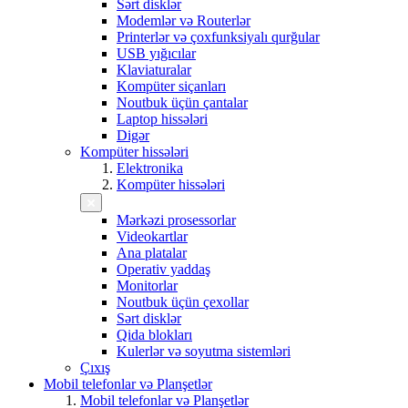
Sərt disklər
Modemlər və Routerlər
Printerlər və çoxfunksiyalı qurğular
USB yığıcılar
Klaviaturalar
Kompüter siçanları
Noutbuk üçün çantalar
Laptop hissələri
Digər
Kompüter hissələri
Elektronika
Kompüter hissələri
Mərkəzi prosessorlar
Videokartlar
Ana platalar
Operativ yaddaş
Monitorlar
Noutbuk üçün çexollar
Sərt disklər
Qida blokları
Kulerlər və soyutma sistemləri
Çıxış
Mobil telefonlar və Planşetlər
Mobil telefonlar və Planşetlər