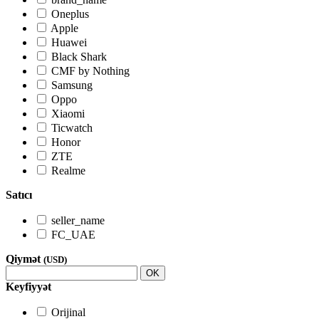
Oneplus
Apple
Huawei
Black Shark
CMF by Nothing
Samsung
Oppo
Xiaomi
Ticwatch
Honor
ZTE
Realme
Satıcı
seller_name
FC_UAE
Qiymət
(USD)
OK
Keyfiyyət
Orijinal