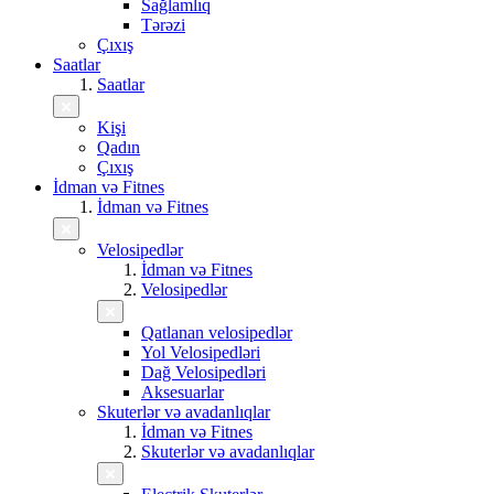
Sağlamlıq
Tərəzi
Çıxış
Saatlar
Saatlar
Kişi
Qadın
Çıxış
İdman və Fitnes
İdman və Fitnes
Velosipedlər
İdman və Fitnes
Velosipedlər
Qatlanan velosipedlər
Yol Velosipedləri
Dağ Velosipedləri
Aksesuarlar
Skuterlər və avadanlıqlar
İdman və Fitnes
Skuterlər və avadanlıqlar