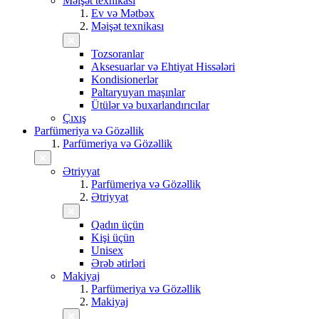
Məişət texnikası
Ev və Mətbəx
Məişət texnikası
Tozsoranlar
Aksesuarlar və Ehtiyat Hissələri
Kondisionerlər
Paltaryuyan maşınlar
Ütülər və buxarlandırıcılar
Çıxış
Parfümeriya və Gözəllik
Parfümeriya və Gözəllik
Ətriyyat
Parfümeriya və Gözəllik
Ətriyyat
Qadın üçün
Kişi üçün
Unisex
Ərəb ətirləri
Makiyaj
Parfümeriya və Gözəllik
Makiyaj