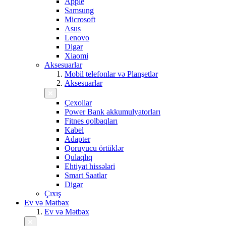
Apple
Samsung
Microsoft
Asus
Lenovo
Digər
Xiaomi
Aksesuarlar
Mobil telefonlar və Planşetlər
Aksesuarlar
Çexollar
Power Bank akkumulyatorları
Fitnes qolbaqları
Kabel
Adapter
Qoruyucu örtüklər
Qulaqlıq
Ehtiyat hissələri
Smart Saatlar
Digər
Çıxış
Ev və Mətbəx
Ev və Mətbəx