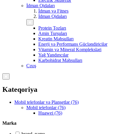
Electrik Skuterlər
İdman Qidaları
İdman və Fitnes
İdman Qidaları
Protein Tozları
Amin Turşuları
Kreatin Məhsulları
Enerji və Performans Gücləndiricilər
Vitamin və Mineral Kompleksləri
Yağ Yandırıcılar
Karbohidrat Məhsulları
Çıxış
Kateqoriya
Mobil telefonlar və Planşetlər (76)
Mobil telefonlar (76)
Huawei (76)
Marka
brand_name