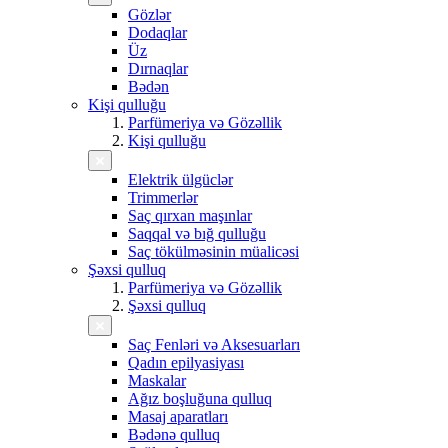
Gözlər
Dodaqlar
Üz
Dırnaqlar
Bədən
Kişi qulluğu
Parfümeriya və Gözəllik
Kişi qulluğu
Elektrik ülgüclər
Trimmerlər
Saç qırxan maşınlar
Saqqal və bığ qulluğu
Saç tökülməsinin müalicəsi
Şəxsi qulluq
Parfümeriya və Gözəllik
Şəxsi qulluq
Saç Fenləri və Aksesuarları
Qadın epilyasiyası
Maskalar
Ağız boşluğuna qulluq
Masaj aparatları
Bədənə qulluq