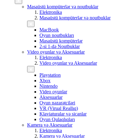
Masaüstü kompüterlər və noutbuklar
Elektronika
Masaüstü kompüterlər və noutbuklar
MacBook
Oyun noutbukları
Masaüstü kompüterlər
2-si 1-də Noutbuklar
Video oyunlar və Aksesuarlar
Elektronika
Video oyunlar və Aksesuarlar
Playstation
Xbox
Nintendo
Video oyunlar
Aksesuarlar
Oyun nəzarətçiləri
VR (Virual Reallıq)
Klaviaturalar və siçanlar
Oyun Qulaqlıqları
Kamera və Aksesuarlar
Elektronika
Kamera və Aksesuarlar