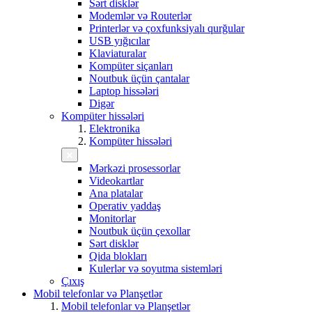
Sərt disklər
Modemlər və Routerlər
Printerlər və çoxfunksiyalı qurğular
USB yığıcılar
Klaviaturalar
Kompüter siçanları
Noutbuk üçün çantalar
Laptop hissələri
Digər
Kompüter hissələri
Elektronika
Kompüter hissələri
Mərkəzi prosessorlar
Videokartlar
Ana platalar
Operativ yaddaş
Monitorlar
Noutbuk üçün çexollar
Sərt disklər
Qida blokları
Kulerlər və soyutma sistemləri
Çıxış
Mobil telefonlar və Planşetlər
Mobil telefonlar və Planşetlər