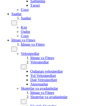
Sağlamlıq
Tərəzi
Çıxış
Saatlar
Saatlar
Kişi
Qadın
Çıxış
İdman və Fitnes
İdman və Fitnes
Velosipedlər
İdman və Fitnes
Velosipedlər
Qatlanan velosipedlər
Yol Velosipedləri
Dağ Velosipedləri
Aksesuarlar
Skuterlər və avadanlıqlar
İdman və Fitnes
Skuterlər və avadanlıqlar