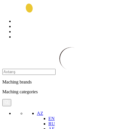
Maching brands
Maching categories
AZ
EN
RU
AE