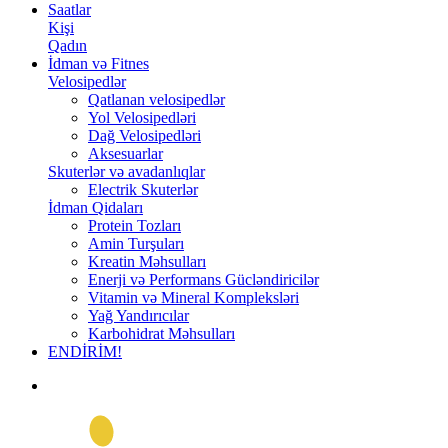
Saatlar
Kişi
Qadın
İdman və Fitnes
Velosipedlər
Qatlanan velosipedlər
Yol Velosipedləri
Dağ Velosipedləri
Aksesuarlar
Skuterlər və avadanlıqlar
Electrik Skuterlər
İdman Qidaları
Protein Tozları
Amin Turşuları
Kreatin Məhsulları
Enerji və Performans Gücləndiricilər
Vitamin və Mineral Kompleksləri
Yağ Yandırıcılar
Karbohidrat Məhsulları
ENDİRİM!