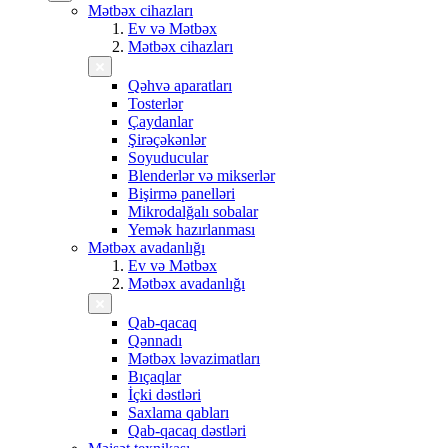
Mətbəx cihazları
Ev və Mətbəx
Mətbəx cihazları
Qəhvə aparatları
Tosterlər
Çaydanlar
Şirəçəkənlər
Soyuducular
Blenderlər və mikserlər
Bişirmə panelləri
Mikrodalğalı sobalar
Yemək hazırlanması
Mətbəx avadanlığı
Ev və Mətbəx
Mətbəx avadanlığı
Qab-qacaq
Qənnadı
Mətbəx ləvazimatları
Bıçaqlar
İçki dəstləri
Saxlama qabları
Qab-qacaq dəstləri