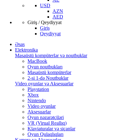
USD
AZN
AED
Giriş / Qeydiyyat
Giriş
Qeydiyyat
Əsas
Elektronika
Masaüstü kompüterlər və noutbuklar
MacBook
Oyun noutbukları
Masaüstü kompüterlər
2-si 1-də Noutbuklar
Video oyunlar və Aksesuarlar
Playstation
Xbox
Nintendo
Video oyunlar
Aksesuarlar
Oyun nəzarətçiləri
VR (Virual Reallıq)
Klaviaturalar və siçanlar
Oyun Qulaqlıqları
Kamera və Aksesuarlar