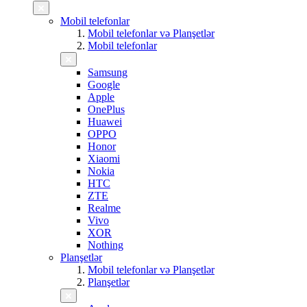
Mobil telefonlar
Mobil telefonlar və Planşetlər
Mobil telefonlar
Samsung
Google
Apple
OnePlus
Huawei
OPPO
Honor
Xiaomi
Nokia
HTC
ZTE
Realme
Vivo
XOR
Nothing
Planşetlər
Mobil telefonlar və Planşetlər
Planşetlər