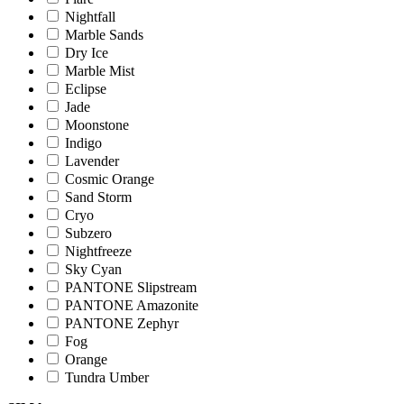
Nightfall
Marble Sands
Dry Ice
Marble Mist
Eclipse
Jade
Moonstone
Indigo
Lavender
Cosmic Orange
Sand Storm
Cryo
Subzero
Nightfreeze
Sky Cyan
PANTONE Slipstream
PANTONE Amazonite
PANTONE Zephyr
Fog
Orange
Tundra Umber