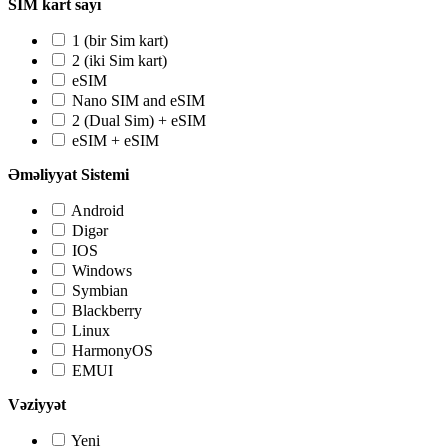
SIM kart sayı
1 (bir Sim kart)
2 (iki Sim kart)
eSIM
Nano SIM and eSIM
2 (Dual Sim) + eSIM
eSIM + eSIM
Əməliyyat Sistemi
Android
Digər
IOS
Windows
Symbian
Blackberry
Linux
HarmonyOS
EMUI
Vəziyyət
Yeni