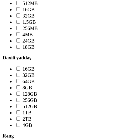
512MB
16GB
32GB
1.5GB
256MB
4MB
24GB
18GB
Daxili yaddaş
16GB
32GB
64GB
8GB
128GB
256GB
512GB
1TB
2TB
4GB
Rəng