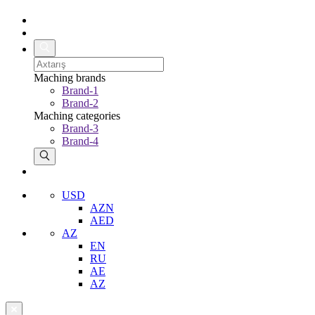
Maching brands
Brand-1
Brand-2
Maching categories
Brand-3
Brand-4
USD
AZN
AED
AZ
EN
RU
AE
AZ