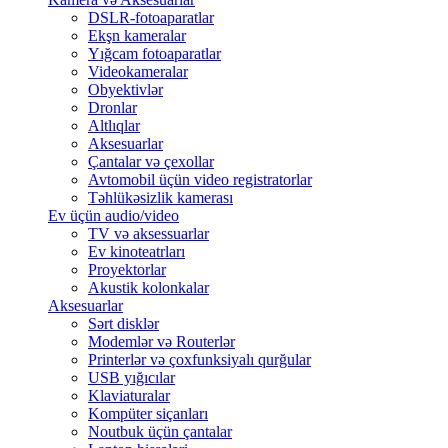
DSLR-fotoaparatlar
Ekşn kameralar
Yığcam fotoaparatlar
Videokameralar
Obyektivlər
Dronlar
Altlıqlar
Aksesuarlar
Çantalar və çexollar
Avtomobil üçün video registratorlar
Təhlükəsizlik kamerası
Ev üçün audio/video
TV və aksessuarlar
Ev kinoteatrları
Proyektorlar
Akustik kolonkalar
Aksesuarlar
Sərt disklər
Modemlər və Routerlər
Printerlər və çoxfunksiyalı qurğular
USB yığıcılar
Klaviaturalar
Kompüter siçanları
Noutbuk üçün çantalar