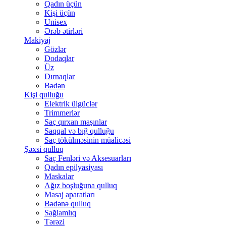
Qadın üçün
Kişi üçün
Unisex
Ərəb ətirləri
Makiyaj
Gözlər
Dodaqlar
Üz
Dırnaqlar
Bədən
Kişi qulluğu
Elektrik ülgüclər
Trimmerlər
Saç qırxan maşınlar
Saqqal və bığ qulluğu
Saç tökülməsinin müalicəsi
Şəxsi qulluq
Saç Fenləri və Aksesuarları
Qadın epilyasiyası
Maskalar
Ağız boşluğuna qulluq
Masaj aparatları
Bədənə qulluq
Sağlamlıq
Tərəzi