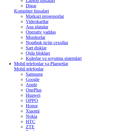
Laptop hissələri
Digər
Kompüter hissələri
Mərkəzi prosessorlar
Videokartlar
Ana platalar
Operativ yaddaş
Monitorlar
Noutbuk üçün çexollar
Sərt disklər
Qida blokları
Kulerlər və soyutma sistemləri
Mobil telefonlar və Planşetlər
Mobil telefonlar
Samsung
Google
Apple
OnePlus
Huawei
OPPO
Honor
Xiaomi
Nokia
HTC
ZTE