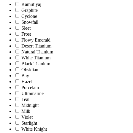
Kamuflyaj
Graphite
Cyclone
Snowfall
Sleet
Frost
Flowy Emerald
Desert Titanium
Natural Titanium
White Titanium
Black Titanium
Obsidian
Bay
Hazel
Porcelain
Ultramarine
Teal
Midnight
Milk
Violet
Starlight
White Knight