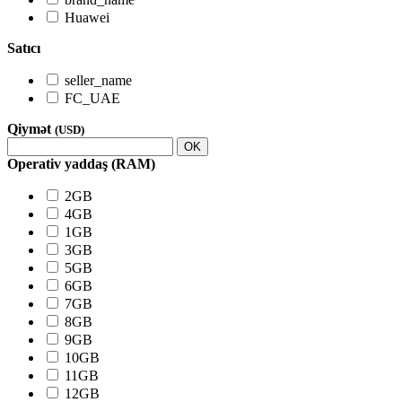
Huawei
Satıcı
seller_name
FC_UAE
Qiymət
(USD)
OK
Operativ yaddaş (RAM)
2GB
4GB
1GB
3GB
5GB
6GB
7GB
8GB
9GB
10GB
11GB
12GB