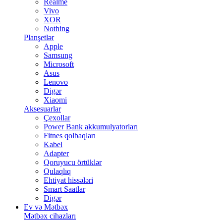
Realme
Vivo
XOR
Nothing
Planşetlər
Apple
Samsung
Microsoft
Asus
Lenovo
Digər
Xiaomi
Aksesuarlar
Çexollar
Power Bank akkumulyatorları
Fitnes qolbaqları
Kabel
Adapter
Qoruyucu örtüklər
Qulaqlıq
Ehtiyat hissələri
Smart Saatlar
Digər
Ev və Mətbəx
Mətbəx cihazları