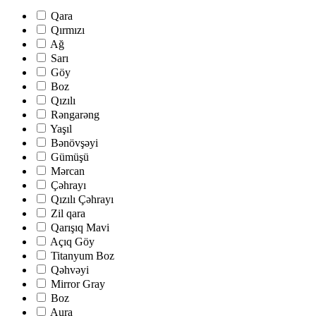
Qara
Qırmızı
Ağ
Sarı
Göy
Boz
Qızılı
Rəngarəng
Yaşıl
Bənövşəyi
Gümüşü
Mərcan
Çəhrayı
Qızılı Çəhrayı
Zil qara
Qarışıq Mavi
Açıq Göy
Titanyum Boz
Qəhvəyi
Mirror Gray
Boz
Aura