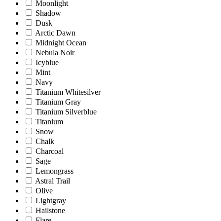
Moonlight
Shadow
Dusk
Arctic Dawn
Midnight Ocean
Nebula Noir
Icyblue
Mint
Navy
Titanium Whitesilver
Titanium Gray
Titanium Silverblue
Titanium
Snow
Chalk
Charcoal
Sage
Lemongrass
Astral Trail
Olive
Lightgray
Hailstone
Flare