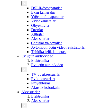
DSLR-fotoaparatlar
Ekşn kameralar
Yığcam fotoaparatlar
Videokameralar
Obyektivlər
Dronlar
Altlıqlar
Aksesuarlar
Çantalar və çexollar
Avtomobil üçün video registratorlar
Təhlükəsizlik kamerası
Ev üçün audio/video
Elektronika
Ev üçün audio/video
TV və aksessuarlar
Ev kinoteatrları
Proyektorlar
Akustik kolonkalar
Aksesuarlar
Elektronika
Aksesuarlar