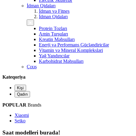
Electrik Skuterlər
İdman Qidaları
İdman və Fitnes
İdman Qidaları
Protein Tozları
Amin Turşuları
Kreatin Məhsulları
Enerji və Performans Gücləndiricilər
Vitamin və Mineral Kompleksləri
Yağ Yandırıcılar
Karbohidrat Məhsulları
Çıxış
Kateqoriya
Kişi
Qadın
POPULAR
Brands
Xiaomi
Seiko
Saat modelleri burada!