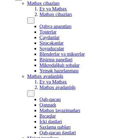
Mətbəx cihazları
Ev və Mətbəx
Mətbəx cihazları
Qəhvə aparatları
Tosterlər
Çaydanlar
Şirəçəkənlər
Soyuducular
Blenderlər və mikserlər
Bişirmə panelləri
Mikrodalğalı sobalar
Yemək hazırlanması
Mətbəx avadanlığı
Ev və Mətbəx
Mətbəx avadanlığı
Qab-qacaq
Qənnadı
Mətbəx ləvazimatları
Bıçaqlar
İçki dəstləri
Saxlama qabları
Qab-qacaq dəstləri