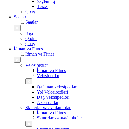
Sağlamlıq
Tərəzi
Çıxış
Saatlar
Saatlar
Kişi
Qadın
Çıxış
İdman və Fitnes
İdman və Fitnes
Velosipedlər
İdman və Fitnes
Velosipedlər
Qatlanan velosipedlər
Yol Velosipedləri
Dağ Velosipedləri
Aksesuarlar
Skuterlər və avadanlıqlar
İdman və Fitnes
Skuterlər və avadanlıqlar