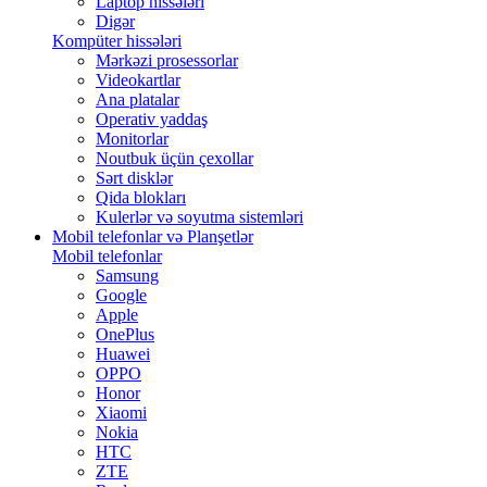
Laptop hissələri
Digər
Kompüter hissələri
Mərkəzi prosessorlar
Videokartlar
Ana platalar
Operativ yaddaş
Monitorlar
Noutbuk üçün çexollar
Sərt disklər
Qida blokları
Kulerlər və soyutma sistemləri
Mobil telefonlar və Planşetlər
Mobil telefonlar
Samsung
Google
Apple
OnePlus
Huawei
OPPO
Honor
Xiaomi
Nokia
HTC
ZTE