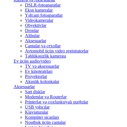
DSLR-fotoaparatlar
Ekşn kameralar
Yığcam fotoaparatlar
Videokameralar
Obyektivlər
Dronlar
Altlıqlar
Aksesuarlar
Çantalar və çexollar
Avtomobil üçün video registratorlar
Təhlükəsizlik kamerası
Ev üçün audio/video
TV və aksessuarlar
Ev kinoteatrları
Proyektorlar
Akustik kolonkalar
Aksesuarlar
Sərt disklər
Modemlər və Routerlər
Printerlər və çoxfunksiyalı qurğular
USB yığıcılar
Klaviaturalar
Kompüter siçanları
Noutbuk üçün çantalar