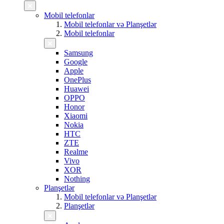
Mobil telefonlar
Mobil telefonlar və Planşetlər
Mobil telefonlar
Samsung
Google
Apple
OnePlus
Huawei
OPPO
Honor
Xiaomi
Nokia
HTC
ZTE
Realme
Vivo
XOR
Nothing
Planşetlər
Mobil telefonlar və Planşetlər
Planşetlər