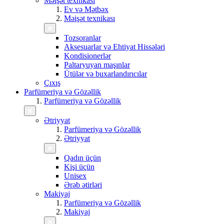
Məişət texnikası
Ev və Mətbəx
Məişət texnikası
Tozsoranlar
Aksesuarlar və Ehtiyat Hissələri
Kondisionerlər
Paltaryuyan maşınlar
Ütülər və buxarlandırıcılar
Çıxış
Parfümeriya və Gözəllik
Parfümeriya və Gözəllik
Ətriyyat
Parfümeriya və Gözəllik
Ətriyyat
Qadın üçün
Kişi üçün
Unisex
Ərəb ətirləri
Makiyaj
Parfümeriya və Gözəllik
Makiyaj