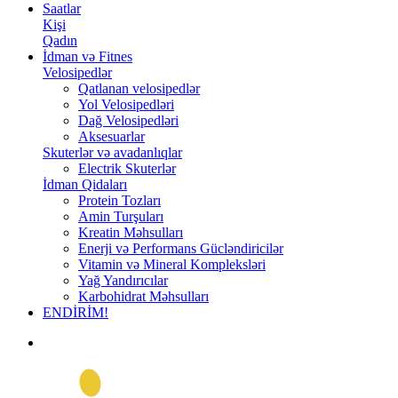
Saatlar
Kişi
Qadın
İdman və Fitnes
Velosipedlər
Qatlanan velosipedlər
Yol Velosipedləri
Dağ Velosipedləri
Aksesuarlar
Skuterlər və avadanlıqlar
Electrik Skuterlər
İdman Qidaları
Protein Tozları
Amin Turşuları
Kreatin Məhsulları
Enerji və Performans Gücləndiricilər
Vitamin və Mineral Kompleksləri
Yağ Yandırıcılar
Karbohidrat Məhsulları
ENDİRİM!