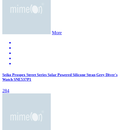
More
Seiko Prospex Street Series Solar Powered Silicone Strap Grey Diver's
Watch SNE537P1
284