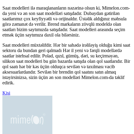
Saat modelleri ilə maraqlananların nəzərinə olsun ki, Mimelon.com-
da yeni və ən son saat modelləri satışdadır. Dubaydan gətirilən
saatlarımız çox keyfiyyətli və orijinaldır. Üstəlik aldığınız məhsula
görə zəmanət də verilir. Brend markaların zövqlü modeldə olan
saatları bizim saytımızda satışdadır. Saat modelleri arasında seçim
etmək üçün saytımıza daxil ola bilərsiniz.
Saat modelleri müxtəlifdir. Hər bir sahədə irəliləyiş olduğu kimi saat
sektoru da bundan geri qalmadı Hər il yeni və fərqli modellərdə
saatlar istehsal edilir. Polad, qızıl, gümüş, dəri, su keçirməyən,
silikon saat modelleri bu gün bazarda satışda olan qol saatlarıdır. Bir
qol saatı hər bir kəs üçün olduqca sevilən və taxılması vacib
aksesuarlardandır. Sevilən bir brendin qol saatını satın almaq
istəyirsinizsə, sizin üçün ən son modelləri Mimelon.com-da təklif
edirik.
Kişi