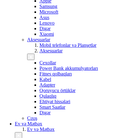
Apple
Samsung
Microsoft
Asus
Lenovo
Digər
Xiaomi
Aksesuarlar
Mobil telefonlar və Planşetlər
Aksesuarlar
Çexollar
Power Bank akkumulyatorları
Fitnes qolbaqları
Kabel
Adapter
Qoruyucu örtüklər
Qulaqlıq
Ehtiyat hissələri
Smart Saatlar
Digər
Çıxış
Ev və Mətbəx
Ev və Mətbəx