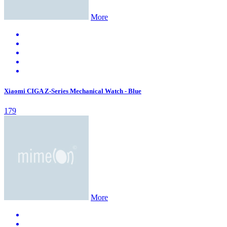
More
Xiaomi CIGA Z-Series Mechanical Watch - Blue
179
More