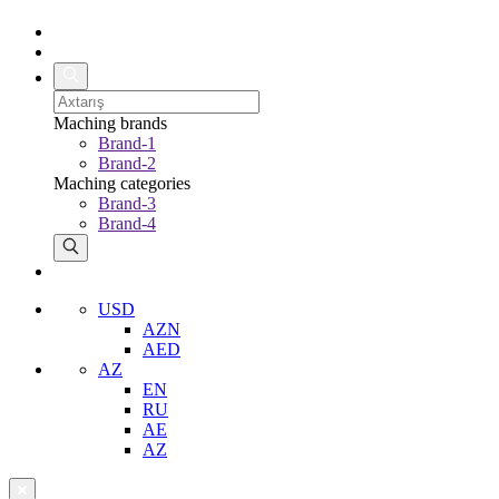
Maching brands
Brand-1
Brand-2
Maching categories
Brand-3
Brand-4
USD
AZN
AED
AZ
EN
RU
AE
AZ