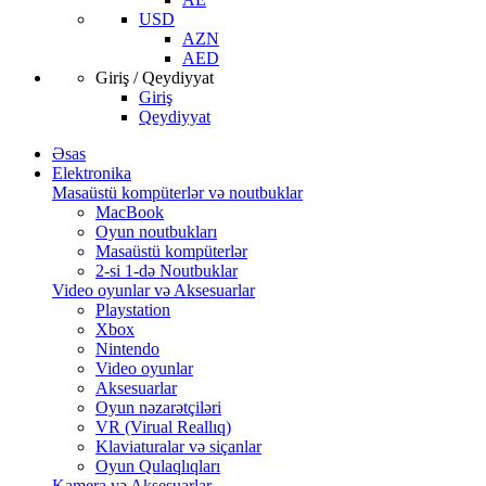
USD
AZN
AED
Giriş / Qeydiyyat
Giriş
Qeydiyyat
Əsas
Elektronika
Masaüstü kompüterlər və noutbuklar
MacBook
Oyun noutbukları
Masaüstü kompüterlər
2-si 1-də Noutbuklar
Video oyunlar və Aksesuarlar
Playstation
Xbox
Nintendo
Video oyunlar
Aksesuarlar
Oyun nəzarətçiləri
VR (Virual Reallıq)
Klaviaturalar və siçanlar
Oyun Qulaqlıqları
Kamera və Aksesuarlar