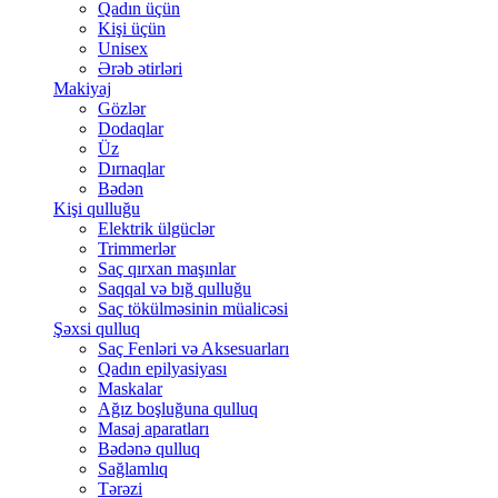
Qadın üçün
Kişi üçün
Unisex
Ərəb ətirləri
Makiyaj
Gözlər
Dodaqlar
Üz
Dırnaqlar
Bədən
Kişi qulluğu
Elektrik ülgüclər
Trimmerlər
Saç qırxan maşınlar
Saqqal və bığ qulluğu
Saç tökülməsinin müalicəsi
Şəxsi qulluq
Saç Fenləri və Aksesuarları
Qadın epilyasiyası
Maskalar
Ağız boşluğuna qulluq
Masaj aparatları
Bədənə qulluq
Sağlamlıq
Tərəzi