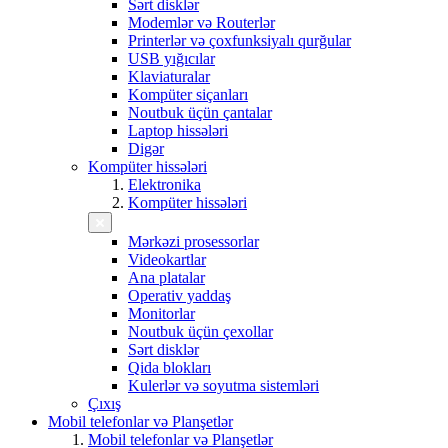
Sərt disklər
Modemlər və Routerlər
Printerlər və çoxfunksiyalı qurğular
USB yığıcılar
Klaviaturalar
Kompüter siçanları
Noutbuk üçün çantalar
Laptop hissələri
Digər
Kompüter hissələri
Elektronika
Kompüter hissələri
Mərkəzi prosessorlar
Videokartlar
Ana platalar
Operativ yaddaş
Monitorlar
Noutbuk üçün çexollar
Sərt disklər
Qida blokları
Kulerlər və soyutma sistemləri
Çıxış
Mobil telefonlar və Planşetlər
Mobil telefonlar və Planşetlər