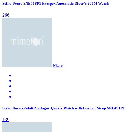
Seiko Uomo SNE518P1 Prospex Automatic Diver's 200M Watch
266
More
Seiko Unisex Adult Analogue Quartz Watch with Leather Strap SNE491P1
139