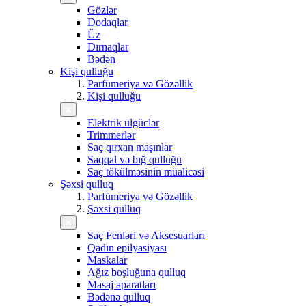
Gözlər
Dodaqlar
Üz
Dırnaqlar
Bədən
Kişi qulluğu
Parfümeriya və Gözəllik
Kişi qulluğu
Elektrik ülgüclər
Trimmerlər
Saç qırxan maşınlar
Saqqal və bığ qulluğu
Saç tökülməsinin müalicəsi
Şəxsi qulluq
Parfümeriya və Gözəllik
Şəxsi qulluq
Saç Fenləri və Aksesuarları
Qadın epilyasiyası
Maskalar
Ağız boşluğuna qulluq
Masaj aparatları
Bədənə qulluq