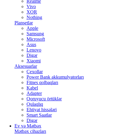
Realme
Vivo
XOR
Nothing
Planşetlər
Apple
Samsung
Microsoft
Asus
Lenovo
Digər
Xiaomi
Aksesuarlar
Çexollar
Power Bank akkumulyatorları
Fitnes qolbaqları
Kabel
Adapter
Qoruyucu örtüklər
Qulaqlıq
Ehtiyat hissələri
Smart Saatlar
Digər
Ev və Mətbəx
Mətbəx cihazları