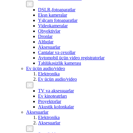
DSLR-fotoaparatlar
Ekşn kameralar
Yığcam fotoaparatlar
Videokameralar
Obyektivlər
Dronlar
Altlıqlar
Aksesuarlar
Çantalar və çexollar
Avtomobil üçün video registratorlar
Təhlükəsizlik kamerası
Ev üçün audio/video
Elektronika
Ev üçün audio/video
TV və aksessuarlar
Ev kinoteatrları
Proyektorlar
Akustik kolonkalar
Aksesuarlar
Elektronika
Aksesuarlar