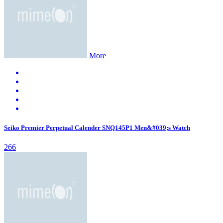
More
Seiko Premier Perpetual Calender SNQ145P1 Men&#039;s Watch
266