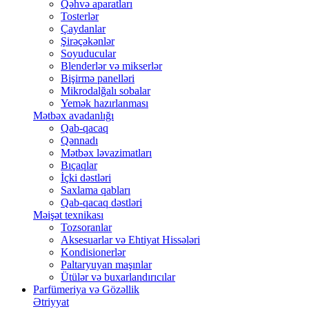
Qəhvə aparatları
Tosterlər
Çaydanlar
Şirəçəkənlər
Soyuducular
Blenderlər və mikserlər
Bişirmə panelləri
Mikrodalğalı sobalar
Yemək hazırlanması
Mətbəx avadanlığı
Qab-qacaq
Qənnadı
Mətbəx ləvazimatları
Bıçaqlar
İçki dəstləri
Saxlama qabları
Qab-qacaq dəstləri
Məişət texnikası
Tozsoranlar
Aksesuarlar və Ehtiyat Hissələri
Kondisionerlər
Paltaryuyan maşınlar
Ütülər və buxarlandırıcılar
Parfümeriya və Gözəllik
Ətriyyat