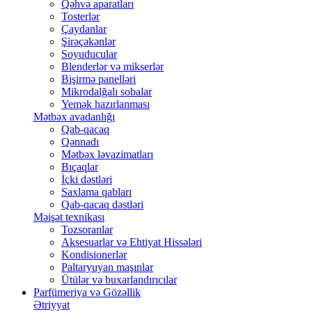
Qəhvə aparatları
Tosterlər
Çaydanlar
Şirəçəkənlər
Soyuducular
Blenderlər və mikserlər
Bişirmə panelləri
Mikrodalğalı sobalar
Yemək hazırlanması
Mətbəx avadanlığı
Qab-qacaq
Qənnadı
Mətbəx ləvazimatları
Bıçaqlar
İçki dəstləri
Saxlama qabları
Qab-qacaq dəstləri
Məişət texnikası
Tozsoranlar
Aksesuarlar və Ehtiyat Hissələri
Kondisionerlər
Paltaryuyan maşınlar
Ütülər və buxarlandırıcılar
Parfümeriya və Gözəllik
Ətriyyat