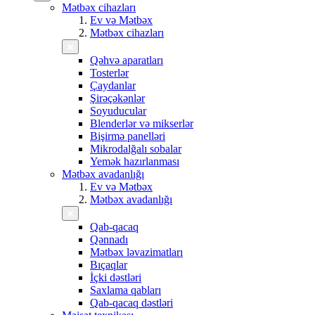
Mətbəx cihazları
Ev və Mətbəx
Mətbəx cihazları
Qəhvə aparatları
Tosterlər
Çaydanlar
Şirəçəkənlər
Soyuducular
Blenderlər və mikserlər
Bişirmə panelləri
Mikrodalğalı sobalar
Yemək hazırlanması
Mətbəx avadanlığı
Ev və Mətbəx
Mətbəx avadanlığı
Qab-qacaq
Qənnadı
Mətbəx ləvazimatları
Bıçaqlar
İçki dəstləri
Saxlama qabları
Qab-qacaq dəstləri