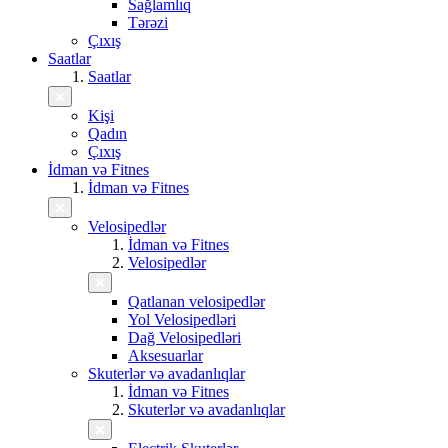
Sağlamlıq
Tərəzi
Çıxış
Saatlar
Saatlar
Kişi
Qadın
Çıxış
İdman və Fitnes
İdman və Fitnes
Velosipedlər
İdman və Fitnes
Velosipedlər
Qatlanan velosipedlər
Yol Velosipedləri
Dağ Velosipedləri
Aksesuarlar
Skuterlər və avadanlıqlar
İdman və Fitnes
Skuterlər və avadanlıqlar