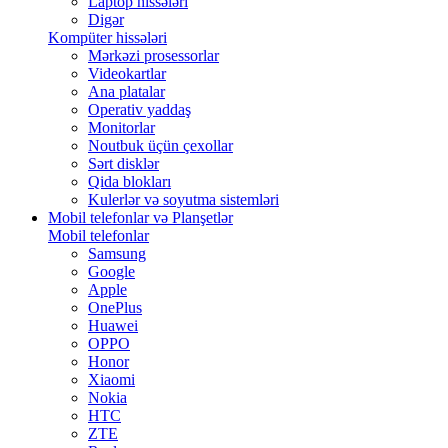
Laptop hissələri
Digər
Kompüter hissələri
Mərkəzi prosessorlar
Videokartlar
Ana platalar
Operativ yaddaş
Monitorlar
Noutbuk üçün çexollar
Sərt disklər
Qida blokları
Kulerlər və soyutma sistemləri
Mobil telefonlar və Planşetlər
Mobil telefonlar
Samsung
Google
Apple
OnePlus
Huawei
OPPO
Honor
Xiaomi
Nokia
HTC
ZTE