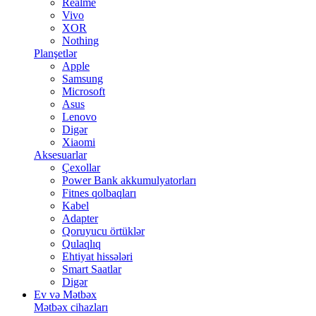
Realme
Vivo
XOR
Nothing
Planşetlər
Apple
Samsung
Microsoft
Asus
Lenovo
Digər
Xiaomi
Aksesuarlar
Çexollar
Power Bank akkumulyatorları
Fitnes qolbaqları
Kabel
Adapter
Qoruyucu örtüklər
Qulaqlıq
Ehtiyat hissələri
Smart Saatlar
Digər
Ev və Mətbəx
Mətbəx cihazları