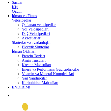
Saatlar
Kişi
Qadın
İdman və Fitnes
Velosipedlər
Qatlanan velosipedlər
Yol Velosipedləri
Dağ Velosipedləri
Aksesuarlar
Skuterlər və avadanlıqlar
Electrik Skuterlər
İdman Qidaları
Protein Tozları
Amin Turşuları
Kreatin Məhsulları
Enerji və Performans Gücləndiricilər
Vitamin və Mineral Kompleksləri
Yağ Yandırıcılar
Karbohidrat Məhsulları
ENDİRİM!