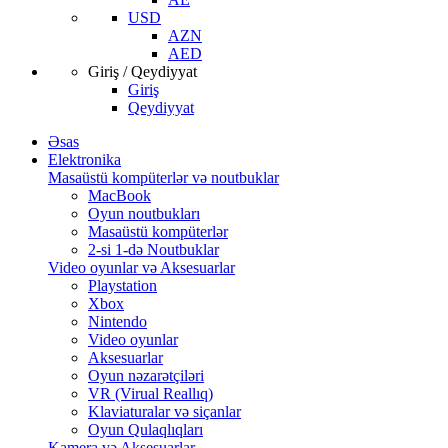
USD
AZN
AED
Giriş / Qeydiyyat
Giriş
Qeydiyyat
Əsas
Elektronika
Masaüstü kompüterlər və noutbuklar
MacBook
Oyun noutbukları
Masaüstü kompüterlər
2-si 1-də Noutbuklar
Video oyunlar və Aksesuarlar
Playstation
Xbox
Nintendo
Video oyunlar
Aksesuarlar
Oyun nəzarətçiləri
VR (Virual Reallıq)
Klaviaturalar və siçanlar
Oyun Qulaqlıqları
Kamera və Aksesuarlar