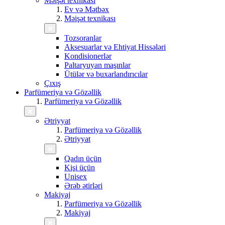
Məişət texnikası
Ev və Mətbəx
Məişət texnikası
Tozsoranlar
Aksesuarlar və Ehtiyat Hissələri
Kondisionerlər
Paltaryuyan maşınlar
Ütülər və buxarlandırıcılar
Çıxış
Parfümeriya və Gözəllik
Parfümeriya və Gözəllik
Ətriyyat
Parfümeriya və Gözəllik
Ətriyyat
Qadın üçün
Kişi üçün
Unisex
Ərəb ətirləri
Makiyaj
Parfümeriya və Gözəllik
Makiyaj