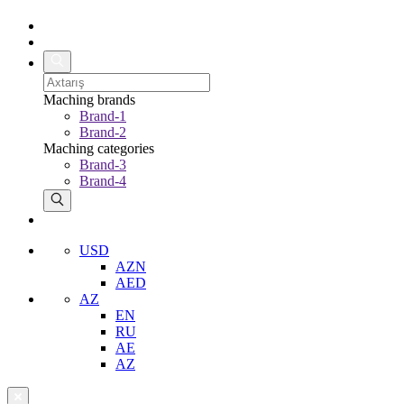
Maching brands
Brand-1
Brand-2
Maching categories
Brand-3
Brand-4
USD
AZN
AED
AZ
EN
RU
AE
AZ