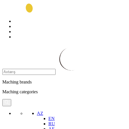
Maching brands
Maching categories
AZ
EN
RU
AE