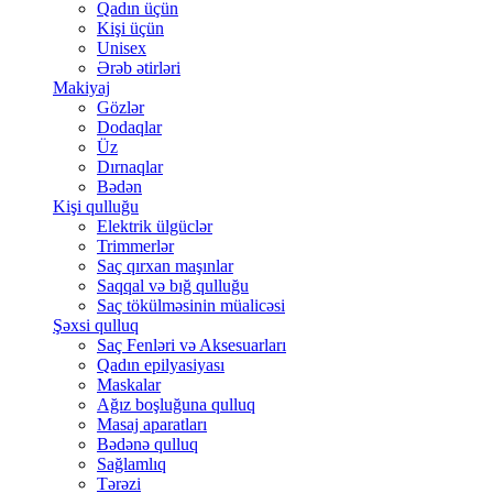
Qadın üçün
Kişi üçün
Unisex
Ərəb ətirləri
Makiyaj
Gözlər
Dodaqlar
Üz
Dırnaqlar
Bədən
Kişi qulluğu
Elektrik ülgüclər
Trimmerlər
Saç qırxan maşınlar
Saqqal və bığ qulluğu
Saç tökülməsinin müalicəsi
Şəxsi qulluq
Saç Fenləri və Aksesuarları
Qadın epilyasiyası
Maskalar
Ağız boşluğuna qulluq
Masaj aparatları
Bədənə qulluq
Sağlamlıq
Tərəzi