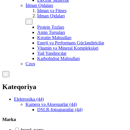
Electrik Skuterlər
İdman Qidaları
İdman və Fitnes
İdman Qidaları
Protein Tozları
Amin Turşuları
Kreatin Məhsulları
Enerji və Performans Gücləndiricilər
Vitamin və Mineral Kompleksləri
Yağ Yandırıcılar
Karbohidrat Məhsulları
Çıxış
Kateqoriya
Elektronika (44)
Kamera və Aksesuarlar (44)
DSLR-fotoaparatlar (44)
Marka
brand_name