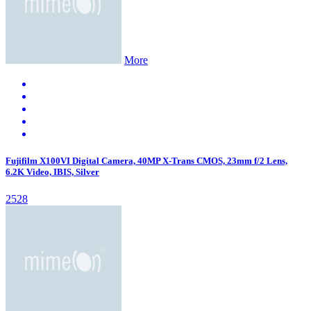
More
Fujifilm X100VI Digital Camera, 40MP X-Trans CMOS, 23mm f/2 Lens,
6.2K Video, IBIS, Silver
2528