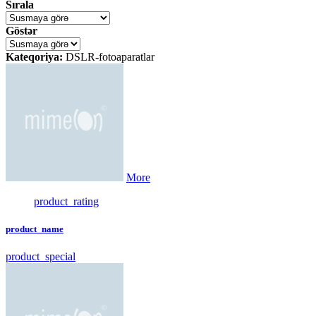
Sırala
Göstər
Kateqoriya:
DSLR-fotoaparatlar
More
product_rating
product_name
product_special