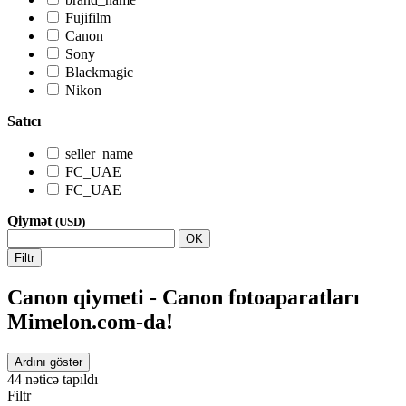
Fujifilm
Canon
Sony
Blackmagic
Nikon
Satıcı
seller_name
FC_UAE
FC_UAE
Qiymət
(USD)
OK
Filtr
Canon qiymeti - Canon fotoaparatları
Mimelon.com-da!
Ardını göstər
44
nəticə tapıldı
Filtr