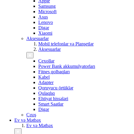
Apple
Samsung
Microsoft
Asus
Lenovo
Digər
Xiaomi
Aksesuarlar
Mobil telefonlar və Planşetlər
Aksesuarlar
Çexollar
Power Bank akkumulyatorları
Fitnes qolbaqları
Kabel
Adapter
Qoruyucu örtüklər
Qulaqlıq
Ehtiyat hissələri
Smart Saatlar
Digər
Çıxış
Ev və Mətbəx
Ev və Mətbəx