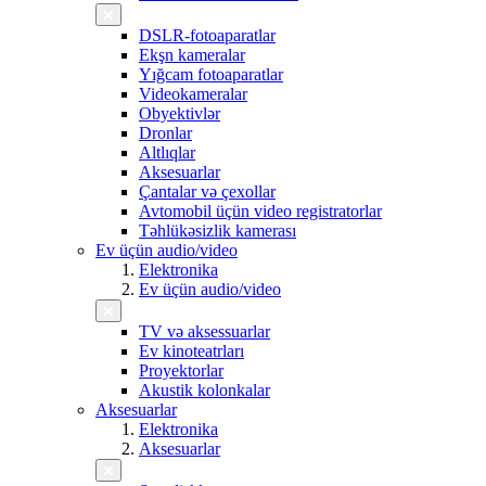
DSLR-fotoaparatlar
Ekşn kameralar
Yığcam fotoaparatlar
Videokameralar
Obyektivlər
Dronlar
Altlıqlar
Aksesuarlar
Çantalar və çexollar
Avtomobil üçün video registratorlar
Təhlükəsizlik kamerası
Ev üçün audio/video
Elektronika
Ev üçün audio/video
TV və aksessuarlar
Ev kinoteatrları
Proyektorlar
Akustik kolonkalar
Aksesuarlar
Elektronika
Aksesuarlar