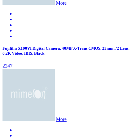
More
Fujifilm X100VI Digital Camera, 40MP X-Trans CMOS, 23mm f/2 Lens,
6.2K Video, IBIS, Black
2247
More