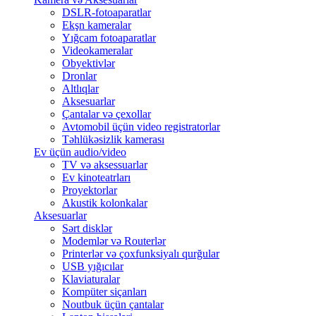
DSLR-fotoaparatlar
Ekşn kameralar
Yığcam fotoaparatlar
Videokameralar
Obyektivlər
Dronlar
Altlıqlar
Aksesuarlar
Çantalar və çexollar
Avtomobil üçün video registratorlar
Təhlükəsizlik kamerası
Ev üçün audio/video
TV və aksessuarlar
Ev kinoteatrları
Proyektorlar
Akustik kolonkalar
Aksesuarlar
Sərt disklər
Modemlər və Routerlər
Printerlər və çoxfunksiyalı qurğular
USB yığıcılar
Klaviaturalar
Kompüter siçanları
Noutbuk üçün çantalar