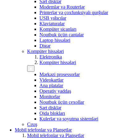
Sərt disklər
Modemlər və Routerlər
Printerlər və çoxfunksiyalı qurğular
USB yığıcılar
Klaviaturalar
Kompüter siçanları
Noutbuk üçün çantalar
Laptop hissələri
Digər
Kompüter hissələri
Elektronika
Kompüter hissələri
Mərkəzi prosessorlar
Videokartlar
Ana platalar
Operativ yaddaş
Monitorlar
Noutbuk üçün çexollar
Sərt disklər
Qida blokları
Kulerlər və soyutma sistemləri
Çıxış
Mobil telefonlar və Planşetlər
Mobil telefonlar və Planşetlər