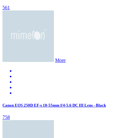
561
More
Canon EOS 250D EF-s 18-55mm f/4-5.6 DC III Lens - Black
758