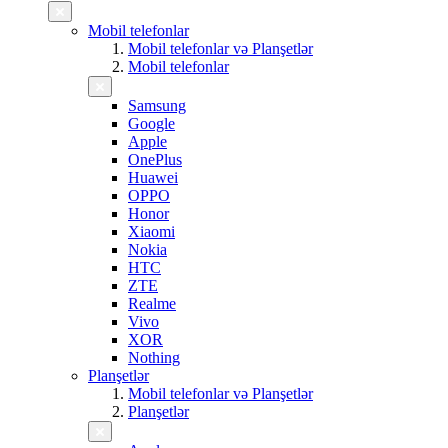
Mobil telefonlar
Mobil telefonlar və Planşetlər
Mobil telefonlar
Samsung
Google
Apple
OnePlus
Huawei
OPPO
Honor
Xiaomi
Nokia
HTC
ZTE
Realme
Vivo
XOR
Nothing
Planşetlər
Mobil telefonlar və Planşetlər
Planşetlər