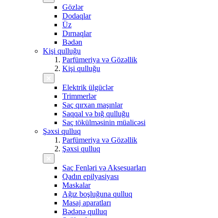
Gözlər
Dodaqlar
Üz
Dırnaqlar
Bədən
Kişi qulluğu
Parfümeriya və Gözəllik
Kişi qulluğu
Elektrik ülgüclər
Trimmerlər
Saç qırxan maşınlar
Saqqal və bığ qulluğu
Saç tökülməsinin müalicəsi
Şəxsi qulluq
Parfümeriya və Gözəllik
Şəxsi qulluq
Saç Fenləri və Aksesuarları
Qadın epilyasiyası
Maskalar
Ağız boşluğuna qulluq
Masaj aparatları
Bədənə qulluq