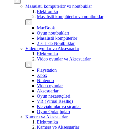
Masaüstü kompüterlər və noutbuklar
Elektronika
Masaüstü kompüterlər və noutbuklar
MacBook
Oyun noutbukları
Masaüstü kompüterlər
2-si 1-də Noutbuklar
Video oyunlar və Aksesuarlar
Elektronika
Video oyunlar və Aksesuarlar
Playstation
Xbox
Nintendo
Video oyunlar
Aksesuarlar
Oyun nəzarətçiləri
VR (Virual Reallıq)
Klaviaturalar və siçanlar
Oyun Qulaqlıqları
Kamera və Aksesuarlar
Elektronika
Kamera və Aksesuarlar