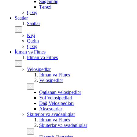
Sağlamlıq
Tərəzi
Çıxış
Saatlar
Saatlar
Kişi
Qadın
Çıxış
İdman və Fitnes
İdman və Fitnes
Velosipedlər
İdman və Fitnes
Velosipedlər
Qatlanan velosipedlər
Yol Velosipedləri
Dağ Velosipedləri
Aksesuarlar
Skuterlər və avadanlıqlar
İdman və Fitnes
Skuterlər və avadanlıqlar