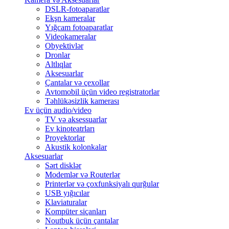
DSLR-fotoaparatlar
Ekşn kameralar
Yığcam fotoaparatlar
Videokameralar
Obyektivlər
Dronlar
Altlıqlar
Aksesuarlar
Çantalar və çexollar
Avtomobil üçün video registratorlar
Təhlükəsizlik kamerası
Ev üçün audio/video
TV və aksessuarlar
Ev kinoteatrları
Proyektorlar
Akustik kolonkalar
Aksesuarlar
Sərt disklər
Modemlər və Routerlər
Printerlər və çoxfunksiyalı qurğular
USB yığıcılar
Klaviaturalar
Kompüter siçanları
Noutbuk üçün çantalar