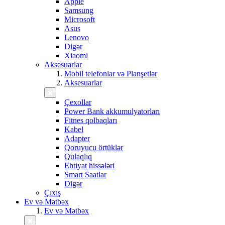
Apple
Samsung
Microsoft
Asus
Lenovo
Digər
Xiaomi
Aksesuarlar
Mobil telefonlar və Planşetlər
Aksesuarlar
Çexollar
Power Bank akkumulyatorları
Fitnes qolbaqları
Kabel
Adapter
Qoruyucu örtüklər
Qulaqlıq
Ehtiyat hissələri
Smart Saatlar
Digər
Çıxış
Ev və Mətbəx
Ev və Mətbəx