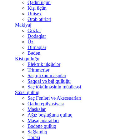
Qadın üçün
Kişi üçün
Unisex
Ərəb ətirləri
Makiyaj
Gözlər
Dodaqlar
Üz
Dırnaqlar
Bədən
Kişi qulluğu
Elektrik ülgüclər
Trimmerlər
Saç qırxan maşınlar
Saqqal və bığ qulluğu
Saç tökülməsinin müalicəsi
Şəxsi qulluq
Saç Fenləri və Aksesuarları
Qadın epilyasiyası
Maskalar
Ağız boşluğuna qulluq
Masaj aparatları
Bədənə qulluq
Sağlamlıq
Tərəzi