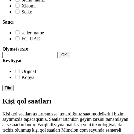
Xiaomi
Seiko
Satıcı
seller_name
FC_UAE
Qiymət
(USD)
OK
Keyfiyyət
Orijinal
Kopya
Filtr
Kişi qol saatları
Kişi qol saatları axtarırsınızsa, axtardığınız saat modellərini bizim
saytımızda tapacaqsınız. Saatlar istənilən geyim tərzini tamamlayan
aksesuarlardandır. Fərqli dizayna malik və yeni texnologiyalarla
təchiz olunmuş kişi qol saatları Mimelon.com saytında səmərəli