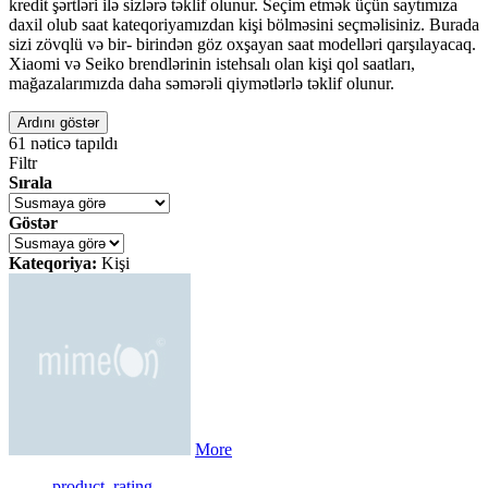
kredit şərtləri ilə sizlərə təklif olunur. Seçim etmək üçün saytımıza
daxil olub saat kateqoriyamızdan kişi bölməsini seçməlisiniz. Burada
sizi zövqlü və bir- birindən göz oxşayan saat modelləri qarşılayacaq.
Xiaomi və Seiko brendlərinin istehsalı olan kişi qol saatları,
mağazalarımızda daha səmərəli qiymətlərlə təklif olunur.
Ardını göstər
61
nəticə tapıldı
Filtr
Sırala
Göstər
Kateqoriya:
Kişi
More
product_rating