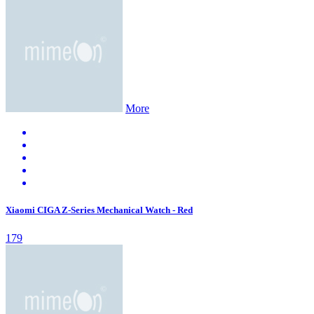
More
Xiaomi CIGA Z-Series Mechanical Watch - Red
179