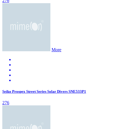
276
More
Seiko Prospex Street Series Solar Divers SNE533P1
276