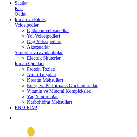
Saatlar
Kişi
Qadın
İdman və Fitnes
Velosipedlər
Qatlanan velosipedlər
Yol Velosipedləri
Dağ Velosipedləri
Aksesuarlar
Skuterlər və avadanlıqlar
Electrik Skuterlər
İdman Qidaları
Protein Tozları
Amin Turşuları
Kreatin Məhsulları
Enerji və Performans Gücləndiricilər
Vitamin və Mineral Kompleksləri
Yağ Yandırıcılar
Karbohidrat Məhsulları
ENDİRİM!