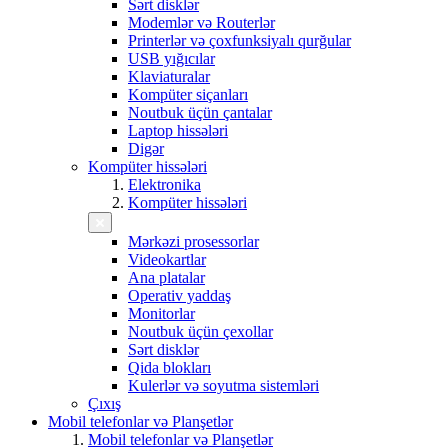
Sərt disklər
Modemlər və Routerlər
Printerlər və çoxfunksiyalı qurğular
USB yığıcılar
Klaviaturalar
Kompüter siçanları
Noutbuk üçün çantalar
Laptop hissələri
Digər
Kompüter hissələri
Elektronika
Kompüter hissələri
Mərkəzi prosessorlar
Videokartlar
Ana platalar
Operativ yaddaş
Monitorlar
Noutbuk üçün çexollar
Sərt disklər
Qida blokları
Kulerlər və soyutma sistemləri
Çıxış
Mobil telefonlar və Planşetlər
Mobil telefonlar və Planşetlər