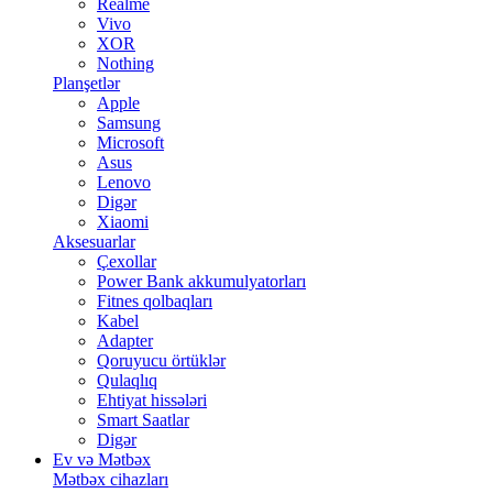
Realme
Vivo
XOR
Nothing
Planşetlər
Apple
Samsung
Microsoft
Asus
Lenovo
Digər
Xiaomi
Aksesuarlar
Çexollar
Power Bank akkumulyatorları
Fitnes qolbaqları
Kabel
Adapter
Qoruyucu örtüklər
Qulaqlıq
Ehtiyat hissələri
Smart Saatlar
Digər
Ev və Mətbəx
Mətbəx cihazları