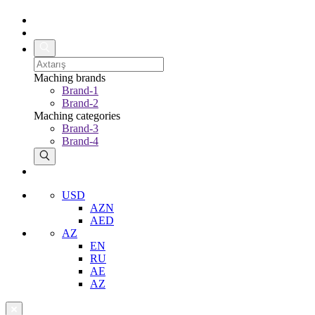
Maching brands
Brand-1
Brand-2
Maching categories
Brand-3
Brand-4
USD
AZN
AED
AZ
EN
RU
AE
AZ