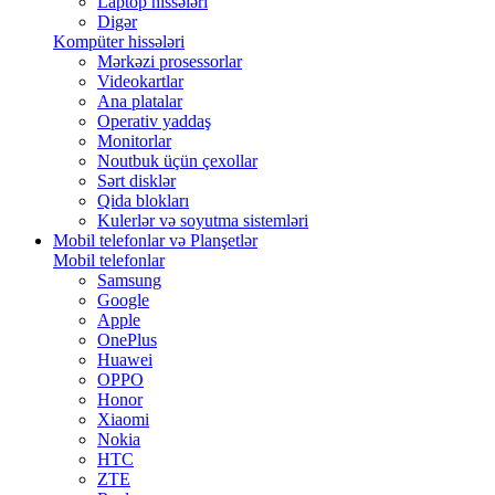
Laptop hissələri
Digər
Kompüter hissələri
Mərkəzi prosessorlar
Videokartlar
Ana platalar
Operativ yaddaş
Monitorlar
Noutbuk üçün çexollar
Sərt disklər
Qida blokları
Kulerlər və soyutma sistemləri
Mobil telefonlar və Planşetlər
Mobil telefonlar
Samsung
Google
Apple
OnePlus
Huawei
OPPO
Honor
Xiaomi
Nokia
HTC
ZTE