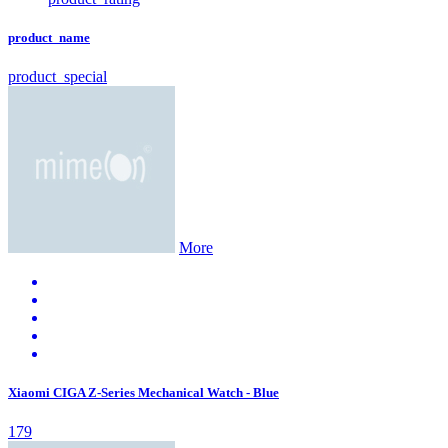
product_name
product_special
More
Xiaomi CIGA Z-Series Mechanical Watch - Blue
179