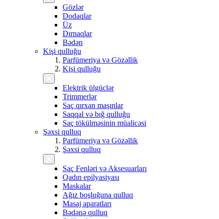
Gözlər
Dodaqlar
Üz
Dırnaqlar
Bədən
Kişi qulluğu
Parfümeriya və Gözəllik
Kişi qulluğu
Elektrik ülgüclər
Trimmerlər
Saç qırxan maşınlar
Saqqal və bığ qulluğu
Saç tökülməsinin müalicəsi
Şəxsi qulluq
Parfümeriya və Gözəllik
Şəxsi qulluq
Saç Fenləri və Aksesuarları
Qadın epilyasiyası
Maskalar
Ağız boşluğuna qulluq
Masaj aparatları
Bədənə qulluq