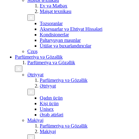
Məişət texnikası
Ev və Mətbəx
Məişət texnikası
Tozsoranlar
Aksesuarlar və Ehtiyat Hissələri
Kondisionerlər
Paltaryuyan maşınlar
Ütülər və buxarlandırıcılar
Çıxış
Parfümeriya və Gözəllik
Parfümeriya və Gözəllik
Ətriyyat
Parfümeriya və Gözəllik
Ətriyyat
Qadın üçün
Kişi üçün
Unisex
Ərəb ətirləri
Makiyaj
Parfümeriya və Gözəllik
Makiyaj