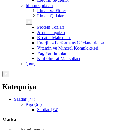
Electrik Skuterlər
İdman Qidaları
İdman və Fitnes
İdman Qidaları
Protein Tozları
Amin Turşuları
Kreatin Məhsulları
Enerji və Performans Gücləndiricilər
Vitamin və Mineral Kompleksləri
Yağ Yandırıcılar
Karbohidrat Məhsulları
Çıxış
Kateqoriya
Saatlar (74)
Kişi (61)
Saatlar (74)
Marka
brand_name