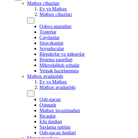
Mətbəx cihazları
Ev və Mətbəx
Mətbəx cihazları
Qəhvə aparatları
Tosterlər
Çaydanlar
Şirəçəkənlər
Soyuducular
Blenderlər və mikserlər
Bişirmə panelləri
Mikrodalğalı sobalar
Yemək hazırlanması
Mətbəx avadanlığı
Ev və Mətbəx
Mətbəx avadanlığı
Qab-qacaq
Qənnadı
Mətbəx ləvazimatları
Bıçaqlar
İçki dəstləri
Saxlama qabları
Qab-qacaq dəstləri