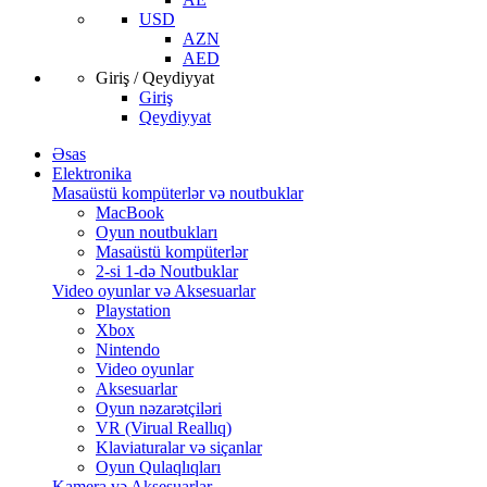
USD
AZN
AED
Giriş / Qeydiyyat
Giriş
Qeydiyyat
Əsas
Elektronika
Masaüstü kompüterlər və noutbuklar
MacBook
Oyun noutbukları
Masaüstü kompüterlər
2-si 1-də Noutbuklar
Video oyunlar və Aksesuarlar
Playstation
Xbox
Nintendo
Video oyunlar
Aksesuarlar
Oyun nəzarətçiləri
VR (Virual Reallıq)
Klaviaturalar və siçanlar
Oyun Qulaqlıqları
Kamera və Aksesuarlar