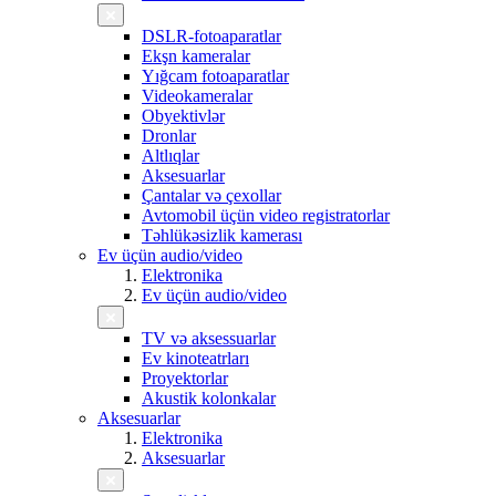
DSLR-fotoaparatlar
Ekşn kameralar
Yığcam fotoaparatlar
Videokameralar
Obyektivlər
Dronlar
Altlıqlar
Aksesuarlar
Çantalar və çexollar
Avtomobil üçün video registratorlar
Təhlükəsizlik kamerası
Ev üçün audio/video
Elektronika
Ev üçün audio/video
TV və aksessuarlar
Ev kinoteatrları
Proyektorlar
Akustik kolonkalar
Aksesuarlar
Elektronika
Aksesuarlar