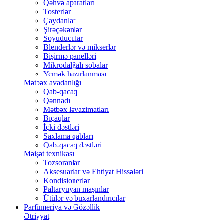
Qəhvə aparatları
Tosterlər
Çaydanlar
Şirəçəkənlər
Soyuducular
Blenderlər və mikserlər
Bişirmə panelləri
Mikrodalğalı sobalar
Yemək hazırlanması
Mətbəx avadanlığı
Qab-qacaq
Qənnadı
Mətbəx ləvazimatları
Bıçaqlar
İçki dəstləri
Saxlama qabları
Qab-qacaq dəstləri
Məişət texnikası
Tozsoranlar
Aksesuarlar və Ehtiyat Hissələri
Kondisionerlər
Paltaryuyan maşınlar
Ütülər və buxarlandırıcılar
Parfümeriya və Gözəllik
Ətriyyat