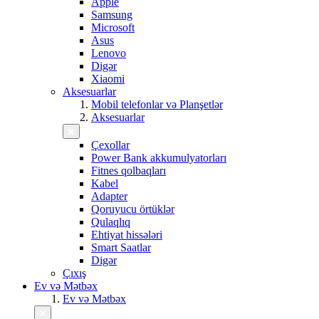
Apple
Samsung
Microsoft
Asus
Lenovo
Digər
Xiaomi
Aksesuarlar
Mobil telefonlar və Planşetlər
Aksesuarlar
Çexollar
Power Bank akkumulyatorları
Fitnes qolbaqları
Kabel
Adapter
Qoruyucu örtüklər
Qulaqlıq
Ehtiyat hissələri
Smart Saatlar
Digər
Çıxış
Ev və Mətbəx
Ev və Mətbəx