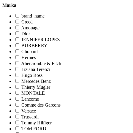
Marka
brand_name
Creed
Amouage
Dior
JENNIFER LOPEZ
BURBERRY
Chopard
Hermes
Abercrombie & Fitch
Tiziana Terenzi
Hugo Boss
Mercedes-Benz
Thierry Mugler
MONTALE
Lancome
Comme des Garcons
Versace
Trussardi
Tommy Hilfiger
TOM FORD