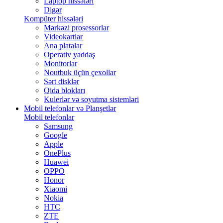
Laptop hissələri
Digər
Kompüter hissələri
Mərkəzi prosessorlar
Videokartlar
Ana platalar
Operativ yaddaş
Monitorlar
Noutbuk üçün çexollar
Sərt disklər
Qida blokları
Kulerlər və soyutma sistemləri
Mobil telefonlar və Planşetlər
Mobil telefonlar
Samsung
Google
Apple
OnePlus
Huawei
OPPO
Honor
Xiaomi
Nokia
HTC
ZTE