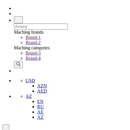
Maching brands
Brand-1
Brand-2
Maching categories
Brand-3
Brand-4
USD
AZN
AED
AZ
EN
RU
AE
AZ