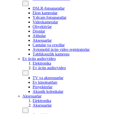
DSLR-fotoaparatlar
Ekşn kameralar
Yığcam fotoaparatlar
Videokameralar
Obyektivlər
Dronlar
Altlıqlar
Aksesuarlar
Çantalar və çexollar
Avtomobil üçün video registratorlar
Təhlükəsizlik kamerası
Ev üçün audio/video
Elektronika
Ev üçün audio/video
TV və aksessuarlar
Ev kinoteatrları
Proyektorlar
Akustik kolonkalar
Aksesuarlar
Elektronika
Aksesuarlar