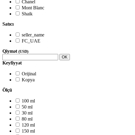
Chanel
Mont Blanc
Shaik
Satıcı
seller_name
FC_UAE
Qiymət
(USD)
OK
Keyfiyyət
Orijinal
Kopya
Ölçü
100 ml
50 ml
30 ml
80 ml
120 ml
150 ml