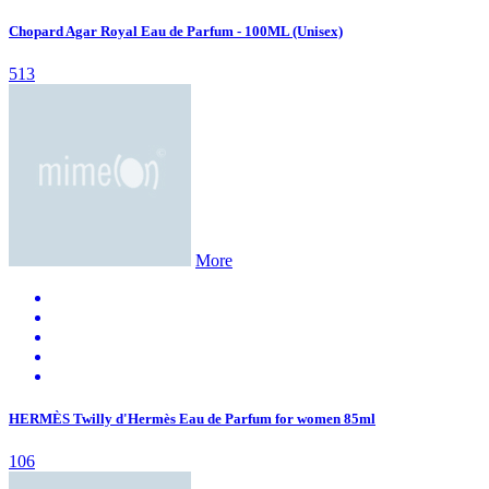
Chopard Agar Royal Eau de Parfum - 100ML (Unisex)
513
More
HERMÈS Twilly d'Hermès Eau de Parfum for women 85ml
106