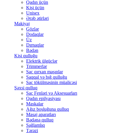
Qadın üçün
Kişi üçün
Unisex
Ərəb ətirləri
Makiyaj
Gözlər
Dodaqlar
Üz
Dırnaqlar
Bədən
Kişi qulluğu
Elektrik ülgüclər
Trimmerlər
Saç qırxan maşınlar
Saqqal və bığ qulluğu
Saç tökülməsinin müalicəsi
Şəxsi qulluq
Saç Fenləri və Aksesuarları
Qadın epilyasiyası
Maskalar
Ağız boşluğuna qulluq
Masaj aparatları
Bədənə qulluq
Sağlamlıq
Tərəzi