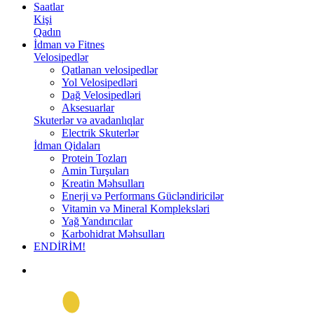
Saatlar
Kişi
Qadın
İdman və Fitnes
Velosipedlər
Qatlanan velosipedlər
Yol Velosipedləri
Dağ Velosipedləri
Aksesuarlar
Skuterlər və avadanlıqlar
Electrik Skuterlər
İdman Qidaları
Protein Tozları
Amin Turşuları
Kreatin Məhsulları
Enerji və Performans Gücləndiricilər
Vitamin və Mineral Kompleksləri
Yağ Yandırıcılar
Karbohidrat Məhsulları
ENDİRİM!