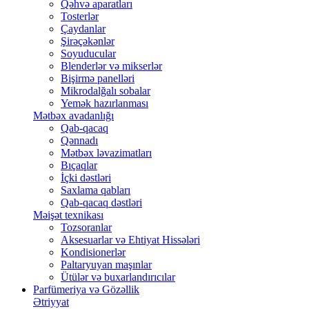
Qəhvə aparatları
Tosterlər
Çaydanlar
Şirəçəkənlər
Soyuducular
Blenderlər və mikserlər
Bişirmə panelləri
Mikrodalğalı sobalar
Yemək hazırlanması
Mətbəx avadanlığı
Qab-qacaq
Qənnadı
Mətbəx ləvazimatları
Bıçaqlar
İçki dəstləri
Saxlama qabları
Qab-qacaq dəstləri
Məişət texnikası
Tozsoranlar
Aksesuarlar və Ehtiyat Hissələri
Kondisionerlər
Paltaryuyan maşınlar
Ütülər və buxarlandırıcılar
Parfümeriya və Gözəllik
Ətriyyat