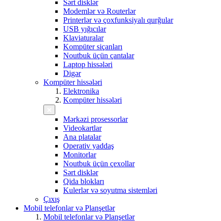
Sərt disklər
Modemlər və Routerlər
Printerlər və çoxfunksiyalı qurğular
USB yığıcılar
Klaviaturalar
Kompüter siçanları
Noutbuk üçün çantalar
Laptop hissələri
Digər
Kompüter hissələri
Elektronika
Kompüter hissələri
Mərkəzi prosessorlar
Videokartlar
Ana platalar
Operativ yaddaş
Monitorlar
Noutbuk üçün çexollar
Sərt disklər
Qida blokları
Kulerlər və soyutma sistemləri
Çıxış
Mobil telefonlar və Planşetlər
Mobil telefonlar və Planşetlər