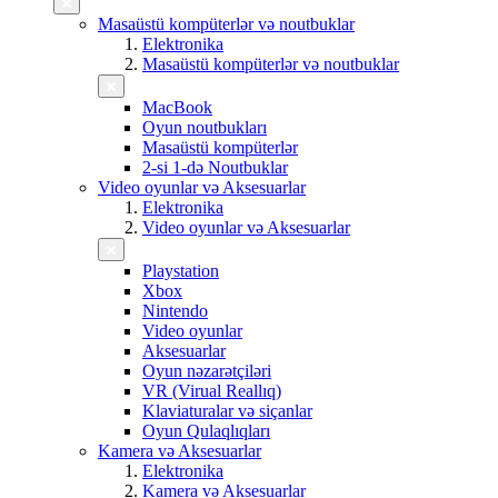
Masaüstü kompüterlər və noutbuklar
Elektronika
Masaüstü kompüterlər və noutbuklar
MacBook
Oyun noutbukları
Masaüstü kompüterlər
2-si 1-də Noutbuklar
Video oyunlar və Aksesuarlar
Elektronika
Video oyunlar və Aksesuarlar
Playstation
Xbox
Nintendo
Video oyunlar
Aksesuarlar
Oyun nəzarətçiləri
VR (Virual Reallıq)
Klaviaturalar və siçanlar
Oyun Qulaqlıqları
Kamera və Aksesuarlar
Elektronika
Kamera və Aksesuarlar