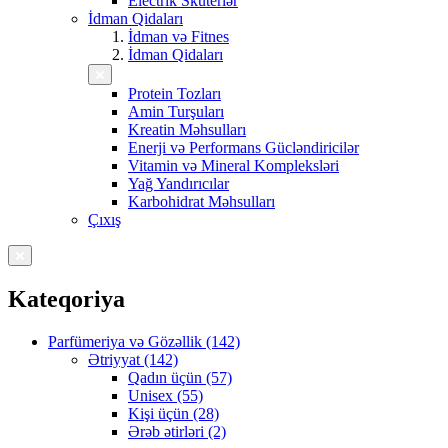
Electrik Skuterlər
İdman Qidaları
İdman və Fitnes
İdman Qidaları
Protein Tozları
Amin Turşuları
Kreatin Məhsulları
Enerji və Performans Gücləndiricilər
Vitamin və Mineral Kompleksləri
Yağ Yandırıcılar
Karbohidrat Məhsulları
Çıxış
Kateqoriya
Parfümeriya və Gözəllik (142)
Ətriyyat (142)
Qadın üçün (57)
Unisex (55)
Kişi üçün (28)
Ərəb ətirləri (2)