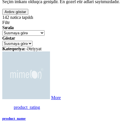
Seçim imkanı olduqca genişdir. En gozel etir adlari saytımızdadır.
Ardını göstər
142
nəticə tapıldı
Filtr
Sırala
Göstər
Kateqoriya:
Ətriyyat
More
product_rating
product_name