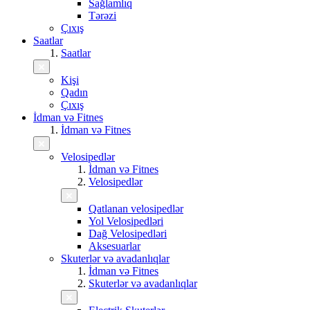
Sağlamlıq
Tərəzi
Çıxış
Saatlar
Saatlar
Kişi
Qadın
Çıxış
İdman və Fitnes
İdman və Fitnes
Velosipedlər
İdman və Fitnes
Velosipedlər
Qatlanan velosipedlər
Yol Velosipedləri
Dağ Velosipedləri
Aksesuarlar
Skuterlər və avadanlıqlar
İdman və Fitnes
Skuterlər və avadanlıqlar