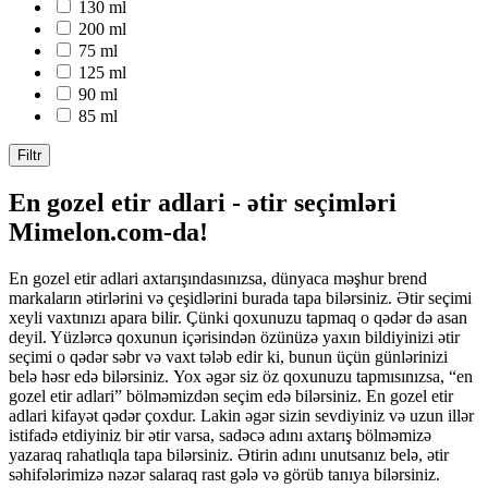
130 ml
200 ml
75 ml
125 ml
90 ml
85 ml
Filtr
En gozel etir adlari - ətir seçimləri
Mimelon.com-da!
En gozel etir adlari axtarışındasınızsa, dünyaca məşhur brend
markaların ətirlərini və çeşidlərini burada tapa bilərsiniz. Ətir seçimi
xeyli vaxtınızı apara bilir. Çünki qoxunuzu tapmaq o qədər də asan
deyil. Yüzlərcə qoxunun içərisindən özünüzə yaxın bildiyinizi ətir
seçimi o qədər səbr və vaxt tələb edir ki, bunun üçün günlərinizi
belə həsr edə bilərsiniz. Yox əgər siz öz qoxunuzu tapmısınızsa, “en
gozel etir adlari” bölməmizdən seçim edə bilərsiniz. En gozel etir
adlari kifayət qədər çoxdur. Lakin əgər sizin sevdiyiniz və uzun illər
istifadə etdiyiniz bir ətir varsa, sadəcə adını axtarış bölməmizə
yazaraq rahatlıqla tapa bilərsiniz. Ətirin adını unutsanız belə, ətir
səhifələrimizə nəzər salaraq rast gələ və görüb tanıya bilərsiniz.