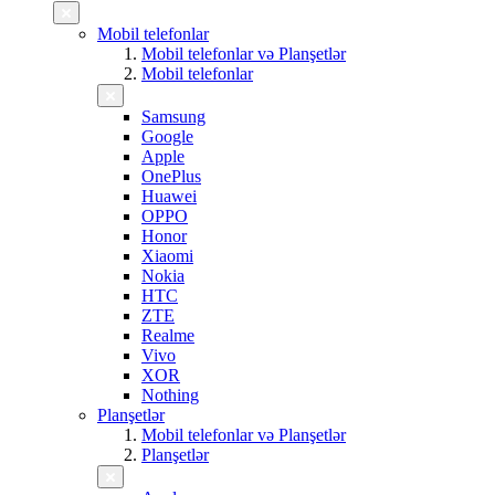
Mobil telefonlar
Mobil telefonlar və Planşetlər
Mobil telefonlar
Samsung
Google
Apple
OnePlus
Huawei
OPPO
Honor
Xiaomi
Nokia
HTC
ZTE
Realme
Vivo
XOR
Nothing
Planşetlər
Mobil telefonlar və Planşetlər
Planşetlər