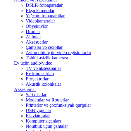
DSLR-fotoaparatlar
Ekşn kameralar
Yığcam fotoaparatlar
Videokameralar
Obyektivlər
Dronlar
Altlıqlar
Aksesuarlar
Çantalar və çexollar
Avtomobil üçün video registratorlar
Təhlükəsizlik kamerası
Ev üçün audio/video
TV və aksessuarlar
Ev kinoteatrları
Proyektorlar
Akustik kolonkalar
Aksesuarlar
Sərt disklər
Modemlər və Routerlər
Printerlər və çoxfunksiyalı qurğular
USB yığıcılar
Klaviaturalar
Kompüter siçanları
Noutbuk üçün çantalar