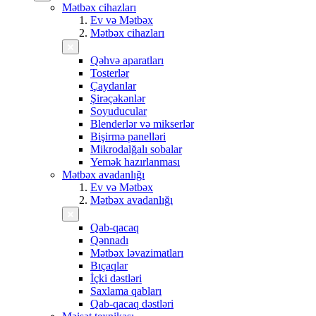
Mətbəx cihazları
Ev və Mətbəx
Mətbəx cihazları
Qəhvə aparatları
Tosterlər
Çaydanlar
Şirəçəkənlər
Soyuducular
Blenderlər və mikserlər
Bişirmə panelləri
Mikrodalğalı sobalar
Yemək hazırlanması
Mətbəx avadanlığı
Ev və Mətbəx
Mətbəx avadanlığı
Qab-qacaq
Qənnadı
Mətbəx ləvazimatları
Bıçaqlar
İçki dəstləri
Saxlama qabları
Qab-qacaq dəstləri