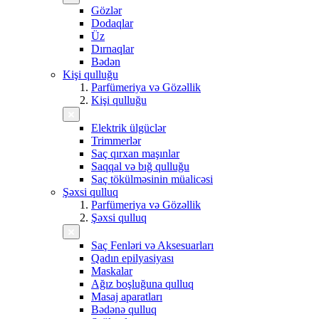
Gözlər
Dodaqlar
Üz
Dırnaqlar
Bədən
Kişi qulluğu
Parfümeriya və Gözəllik
Kişi qulluğu
Elektrik ülgüclər
Trimmerlər
Saç qırxan maşınlar
Saqqal və bığ qulluğu
Saç tökülməsinin müalicəsi
Şəxsi qulluq
Parfümeriya və Gözəllik
Şəxsi qulluq
Saç Fenləri və Aksesuarları
Qadın epilyasiyası
Maskalar
Ağız boşluğuna qulluq
Masaj aparatları
Bədənə qulluq