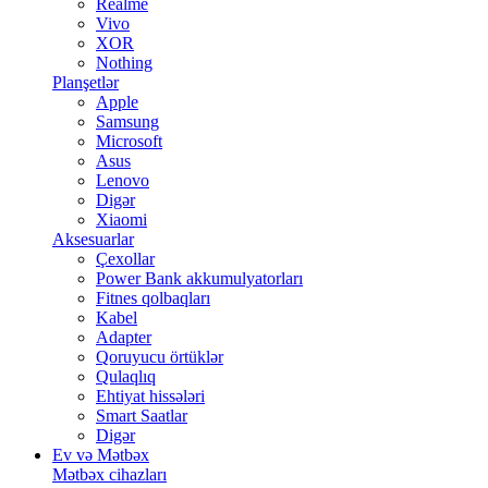
Realme
Vivo
XOR
Nothing
Planşetlər
Apple
Samsung
Microsoft
Asus
Lenovo
Digər
Xiaomi
Aksesuarlar
Çexollar
Power Bank akkumulyatorları
Fitnes qolbaqları
Kabel
Adapter
Qoruyucu örtüklər
Qulaqlıq
Ehtiyat hissələri
Smart Saatlar
Digər
Ev və Mətbəx
Mətbəx cihazları