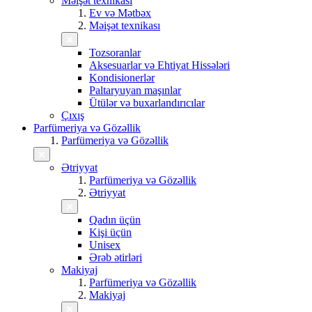
Məişət texnikası
Ev və Mətbəx
Məişət texnikası
Tozsoranlar
Aksesuarlar və Ehtiyat Hissələri
Kondisionerlər
Paltaryuyan maşınlar
Ütülər və buxarlandırıcılar
Çıxış
Parfümeriya və Gözəllik
Parfümeriya və Gözəllik
Ətriyyat
Parfümeriya və Gözəllik
Ətriyyat
Qadın üçün
Kişi üçün
Unisex
Ərəb ətirləri
Makiyaj
Parfümeriya və Gözəllik
Makiyaj