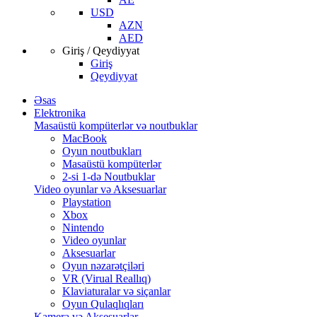
USD
AZN
AED
Giriş / Qeydiyyat
Giriş
Qeydiyyat
Əsas
Elektronika
Masaüstü kompüterlər və noutbuklar
MacBook
Oyun noutbukları
Masaüstü kompüterlər
2-si 1-də Noutbuklar
Video oyunlar və Aksesuarlar
Playstation
Xbox
Nintendo
Video oyunlar
Aksesuarlar
Oyun nəzarətçiləri
VR (Virual Reallıq)
Klaviaturalar və siçanlar
Oyun Qulaqlıqları
Kamera və Aksesuarlar