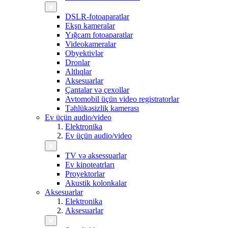
DSLR-fotoaparatlar
Ekşn kameralar
Yığcam fotoaparatlar
Videokameralar
Obyektivlər
Dronlar
Altlıqlar
Aksesuarlar
Çantalar və çexollar
Avtomobil üçün video registratorlar
Təhlükəsizlik kamerası
Ev üçün audio/video
Elektronika
Ev üçün audio/video
TV və aksessuarlar
Ev kinoteatrları
Proyektorlar
Akustik kolonkalar
Aksesuarlar
Elektronika
Aksesuarlar