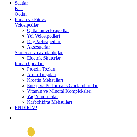
Saatlar
Kişi
Qadın
İdman və Fitnes
Velosipedlər
Qatlanan velosipedlər
Yol Velosipedləri
Dağ Velosipedləri
Aksesuarlar
Skuterlər və avadanlıqlar
Electrik Skuterlər
İdman Qidaları
Protein Tozları
Amin Turşuları
Kreatin Məhsulları
Enerji və Performans Gücləndiricilər
Vitamin və Mineral Kompleksləri
Yağ Yandırıcılar
Karbohidrat Məhsulları
ENDİRİM!