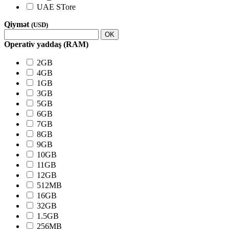
UAE STore
Qiymət
(USD)
OK
Operativ yaddaş (RAM)
2GB
4GB
1GB
3GB
5GB
6GB
7GB
8GB
9GB
10GB
11GB
12GB
512MB
16GB
32GB
1.5GB
256MB