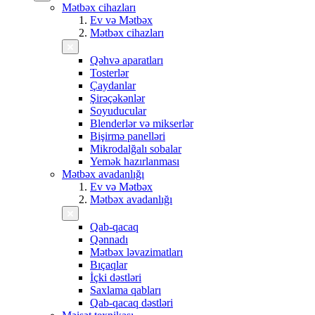
Mətbəx cihazları
Ev və Mətbəx
Mətbəx cihazları
Qəhvə aparatları
Tosterlər
Çaydanlar
Şirəçəkənlər
Soyuducular
Blenderlər və mikserlər
Bişirmə panelləri
Mikrodalğalı sobalar
Yemək hazırlanması
Mətbəx avadanlığı
Ev və Mətbəx
Mətbəx avadanlığı
Qab-qacaq
Qənnadı
Mətbəx ləvazimatları
Bıçaqlar
İçki dəstləri
Saxlama qabları
Qab-qacaq dəstləri