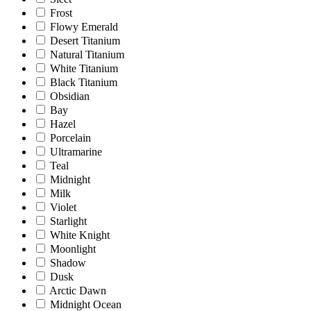
Frost
Flowy Emerald
Desert Titanium
Natural Titanium
White Titanium
Black Titanium
Obsidian
Bay
Hazel
Porcelain
Ultramarine
Teal
Midnight
Milk
Violet
Starlight
White Knight
Moonlight
Shadow
Dusk
Arctic Dawn
Midnight Ocean