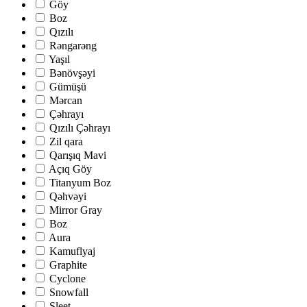
Göy
Boz
Qızılı
Rəngarəng
Yaşıl
Bənövşəyi
Gümüşü
Mərcan
Çəhrayı
Qızılı Çəhrayı
Zil qara
Qarışıq Mavi
Açıq Göy
Titanyum Boz
Qəhvəyi
Mirror Gray
Boz
Aura
Kamuflyaj
Graphite
Cyclone
Snowfall
Sleet