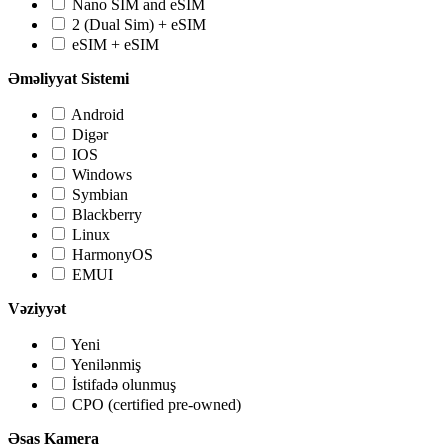
Nano SIM and eSIM
2 (Dual Sim) + eSIM
eSIM + eSIM
Əməliyyat Sistemi
Android
Digər
IOS
Windows
Symbian
Blackberry
Linux
HarmonyOS
EMUI
Vəziyyət
Yeni
Yenilənmiş
İstifadə olunmuş
CPO (certified pre-owned)
Əsas Kamera