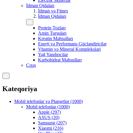
Electrik Skuterlər
İdman Qidaları
İdman və Fitnes
İdman Qidaları
Protein Tozları
Amin Turşuları
Kreatin Məhsulları
Enerji və Performans Gücləndiricilər
Vitamin və Mineral Kompleksləri
Yağ Yandırıcılar
Karbohidrat Məhsulları
Çıxış
Kateqoriya
Mobil telefonlar və Planşetlər (1000)
Mobil telefonlar (1000)
Apple (297)
ASUS (20)
Samsung (207)
Xiaomi (216)