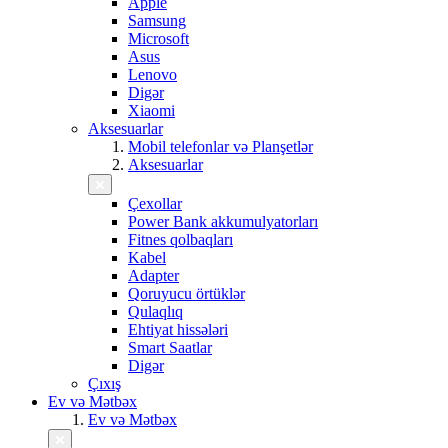
Apple
Samsung
Microsoft
Asus
Lenovo
Digər
Xiaomi
Aksesuarlar
Mobil telefonlar və Planşetlər
Aksesuarlar
Çexollar
Power Bank akkumulyatorları
Fitnes qolbaqları
Kabel
Adapter
Qoruyucu örtüklər
Qulaqlıq
Ehtiyat hissələri
Smart Saatlar
Digər
Çıxış
Ev və Mətbəx
Ev və Mətbəx