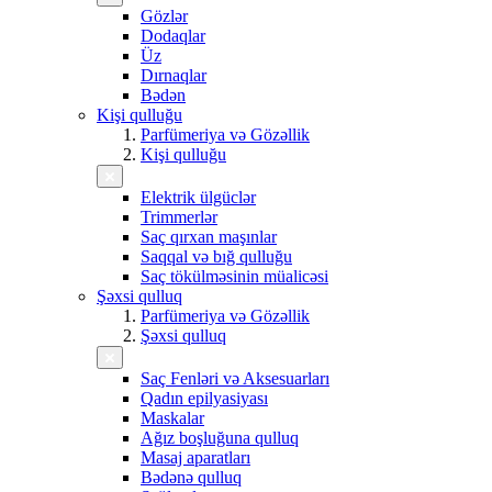
Gözlər
Dodaqlar
Üz
Dırnaqlar
Bədən
Kişi qulluğu
Parfümeriya və Gözəllik
Kişi qulluğu
Elektrik ülgüclər
Trimmerlər
Saç qırxan maşınlar
Saqqal və bığ qulluğu
Saç tökülməsinin müalicəsi
Şəxsi qulluq
Parfümeriya və Gözəllik
Şəxsi qulluq
Saç Fenləri və Aksesuarları
Qadın epilyasiyası
Maskalar
Ağız boşluğuna qulluq
Masaj aparatları
Bədənə qulluq