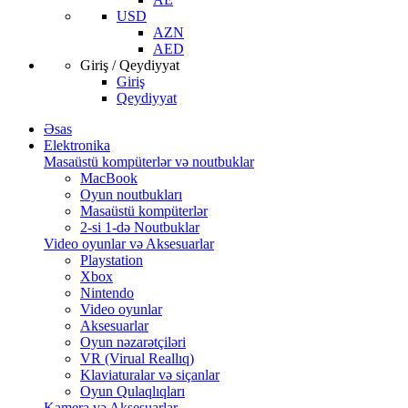
USD
AZN
AED
Giriş / Qeydiyyat
Giriş
Qeydiyyat
Əsas
Elektronika
Masaüstü kompüterlər və noutbuklar
MacBook
Oyun noutbukları
Masaüstü kompüterlər
2-si 1-də Noutbuklar
Video oyunlar və Aksesuarlar
Playstation
Xbox
Nintendo
Video oyunlar
Aksesuarlar
Oyun nəzarətçiləri
VR (Virual Reallıq)
Klaviaturalar və siçanlar
Oyun Qulaqlıqları
Kamera və Aksesuarlar