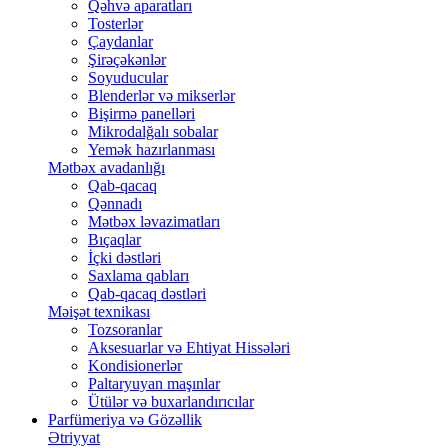
Qəhvə aparatları
Tosterlər
Çaydanlar
Şirəçəkənlər
Soyuducular
Blenderlər və mikserlər
Bişirmə panelləri
Mikrodalğalı sobalar
Yemək hazırlanması
Mətbəx avadanlığı
Qab-qacaq
Qənnadı
Mətbəx ləvazimatları
Bıçaqlar
İçki dəstləri
Saxlama qabları
Qab-qacaq dəstləri
Məişət texnikası
Tozsoranlar
Aksesuarlar və Ehtiyat Hissələri
Kondisionerlər
Paltaryuyan maşınlar
Ütülər və buxarlandırıcılar
Parfümeriya və Gözəllik
Ətriyyat