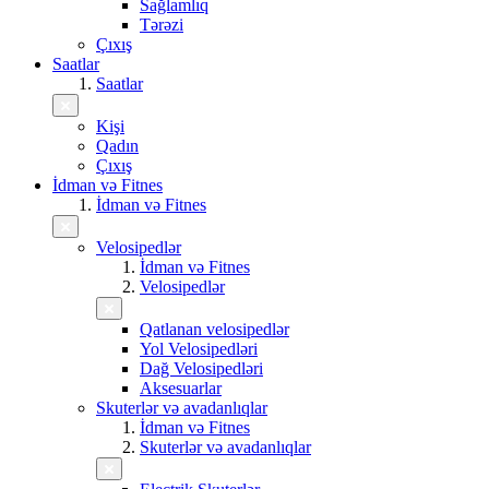
Sağlamlıq
Tərəzi
Çıxış
Saatlar
Saatlar
Kişi
Qadın
Çıxış
İdman və Fitnes
İdman və Fitnes
Velosipedlər
İdman və Fitnes
Velosipedlər
Qatlanan velosipedlər
Yol Velosipedləri
Dağ Velosipedləri
Aksesuarlar
Skuterlər və avadanlıqlar
İdman və Fitnes
Skuterlər və avadanlıqlar