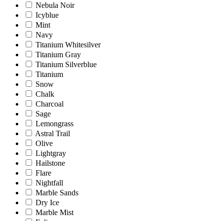
Nebula Noir
Icyblue
Mint
Navy
Titanium Whitesilver
Titanium Gray
Titanium Silverblue
Titanium
Snow
Chalk
Charcoal
Sage
Lemongrass
Astral Trail
Olive
Lightgray
Hailstone
Flare
Nightfall
Marble Sands
Dry Ice
Marble Mist