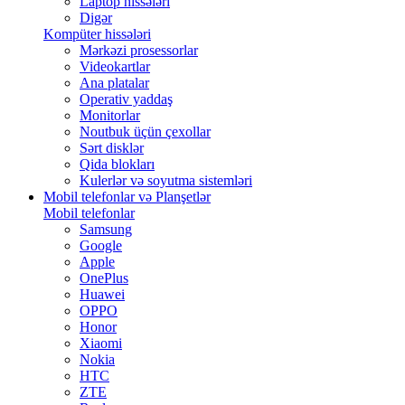
Laptop hissələri
Digər
Kompüter hissələri
Mərkəzi prosessorlar
Videokartlar
Ana platalar
Operativ yaddaş
Monitorlar
Noutbuk üçün çexollar
Sərt disklər
Qida blokları
Kulerlər və soyutma sistemləri
Mobil telefonlar və Planşetlər
Mobil telefonlar
Samsung
Google
Apple
OnePlus
Huawei
OPPO
Honor
Xiaomi
Nokia
HTC
ZTE