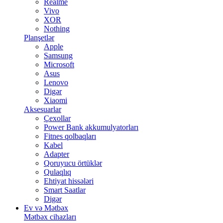
Realme
Vivo
XOR
Nothing
Planşetlər
Apple
Samsung
Microsoft
Asus
Lenovo
Digər
Xiaomi
Aksesuarlar
Çexollar
Power Bank akkumulyatorları
Fitnes qolbaqları
Kabel
Adapter
Qoruyucu örtüklər
Qulaqlıq
Ehtiyat hissələri
Smart Saatlar
Digər
Ev və Mətbəx
Mətbəx cihazları