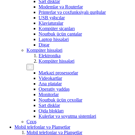
Sərt disklər
Modemlər və Routerlər
Printerlər və çoxfunksiyalı qurğular
USB yığıcılar
Klaviaturalar
Kompüter siçanları
Noutbuk üçün çantalar
Laptop hissələri
Digər
Kompüter hissələri
Elektronika
Kompüter hissələri
Mərkəzi prosessorlar
Videokartlar
Ana platalar
Operativ yaddaş
Monitorlar
Noutbuk üçün çexollar
Sərt disklər
Qida blokları
Kulerlər və soyutma sistemləri
Çıxış
Mobil telefonlar və Planşetlər
Mobil telefonlar və Planşetlər