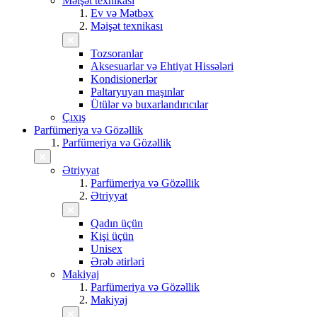
Məişət texnikası
Ev və Mətbəx
Məişət texnikası
Tozsoranlar
Aksesuarlar və Ehtiyat Hissələri
Kondisionerlər
Paltaryuyan maşınlar
Ütülər və buxarlandırıcılar
Çıxış
Parfümeriya və Gözəllik
Parfümeriya və Gözəllik
Ətriyyat
Parfümeriya və Gözəllik
Ətriyyat
Qadın üçün
Kişi üçün
Unisex
Ərəb ətirləri
Makiyaj
Parfümeriya və Gözəllik
Makiyaj