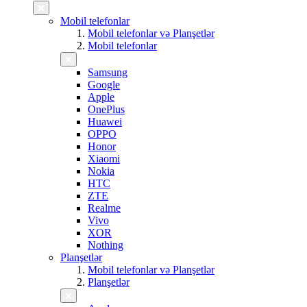
Mobil telefonlar
Mobil telefonlar və Planşetlər
Mobil telefonlar
Samsung
Google
Apple
OnePlus
Huawei
OPPO
Honor
Xiaomi
Nokia
HTC
ZTE
Realme
Vivo
XOR
Nothing
Planşetlər
Mobil telefonlar və Planşetlər
Planşetlər