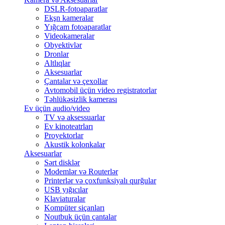
DSLR-fotoaparatlar
Ekşn kameralar
Yığcam fotoaparatlar
Videokameralar
Obyektivlər
Dronlar
Altlıqlar
Aksesuarlar
Çantalar və çexollar
Avtomobil üçün video registratorlar
Təhlükəsizlik kamerası
Ev üçün audio/video
TV və aksessuarlar
Ev kinoteatrları
Proyektorlar
Akustik kolonkalar
Aksesuarlar
Sərt disklər
Modemlər və Routerlər
Printerlər və çoxfunksiyalı qurğular
USB yığıcılar
Klaviaturalar
Kompüter siçanları
Noutbuk üçün çantalar