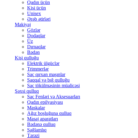
Qadın üçün
Kişi üçün
Unisex
Ərəb ətirləri
Makiyaj
Gözlər
Dodaqlar
Üz
Dırnaqlar
Bədən
Kişi qulluğu
Elektrik ülgüclər
Trimmerlər
Saç qırxan maşınlar
Saqqal və bığ qulluğu
Saç tökülməsinin müalicəsi
Şəxsi qulluq
Saç Fenləri və Aksesuarları
Qadın epilyasiyası
Maskalar
Ağız boşluğuna qulluq
Masaj aparatları
Bədənə qulluq
Sağlamlıq
Tərəzi