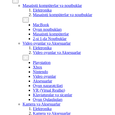
Masaüstü kompüterlər və noutbuklar
Elektronika
Masaüstü kompüterlər və noutbuklar
MacBook
Oyun noutbukları
Masaüstü kompüterlər
2-si 1-də Noutbuklar
Video oyunlar və Aksesuarlar
Elektronika
Video oyunlar və Aksesuarlar
Playstation
Xbox
Nintendo
Video oyunlar
Aksesuarlar
Oyun nəzarətçiləri
VR (Virual Reallıq)
Klaviaturalar və siçanlar
Oyun Qulaqlıqları
Kamera və Aksesuarlar
Elektronika
Kamera və Aksesuarlar