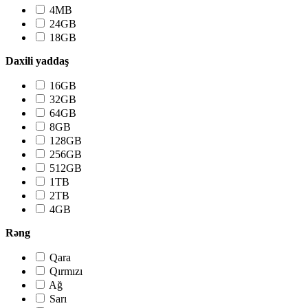
4MB
24GB
18GB
Daxili yaddaş
16GB
32GB
64GB
8GB
128GB
256GB
512GB
1TB
2TB
4GB
Rəng
Qara
Qırmızı
Ağ
Sarı