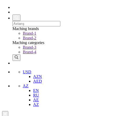
Maching brands
Brand-1
Brand-2
Maching categories
Brand-3
Brand-4
USD
AZN
AED
AZ
EN
RU
AE
AZ