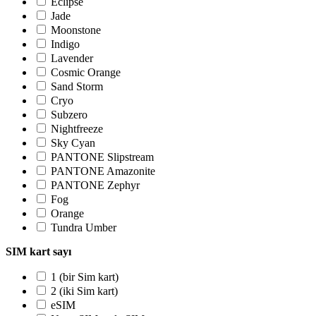
Eclipse
Jade
Moonstone
Indigo
Lavender
Cosmic Orange
Sand Storm
Cryo
Subzero
Nightfreeze
Sky Cyan
PANTONE Slipstream
PANTONE Amazonite
PANTONE Zephyr
Fog
Orange
Tundra Umber
SIM kart sayı
1 (bir Sim kart)
2 (iki Sim kart)
eSIM