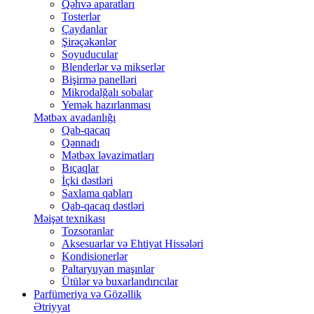
Qəhvə aparatları
Tosterlər
Çaydanlar
Şirəçəkənlər
Soyuducular
Blenderlər və mikserlər
Bişirmə panelləri
Mikrodalğalı sobalar
Yemək hazırlanması
Mətbəx avadanlığı
Qab-qacaq
Qənnadı
Mətbəx ləvazimatları
Bıçaqlar
İçki dəstləri
Saxlama qabları
Qab-qacaq dəstləri
Məişət texnikası
Tozsoranlar
Aksesuarlar və Ehtiyat Hissələri
Kondisionerlər
Paltaryuyan maşınlar
Ütülər və buxarlandırıcılar
Parfümeriya və Gözəllik
Ətriyyat