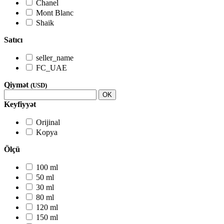
Chanel
Mont Blanc
Shaik
Satıcı
seller_name
FC_UAE
Qiymət
(USD)
OK
Keyfiyyət
Orijinal
Kopya
Ölçü
100 ml
50 ml
30 ml
80 ml
120 ml
150 ml