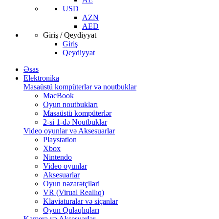
USD
AZN
AED
Giriş / Qeydiyyat
Giriş
Qeydiyyat
Əsas
Elektronika
Masaüstü kompüterlər və noutbuklar
MacBook
Oyun noutbukları
Masaüstü kompüterlər
2-si 1-də Noutbuklar
Video oyunlar və Aksesuarlar
Playstation
Xbox
Nintendo
Video oyunlar
Aksesuarlar
Oyun nəzarətçiləri
VR (Virual Reallıq)
Klaviaturalar və siçanlar
Oyun Qulaqlıqları
Kamera və Aksesuarlar