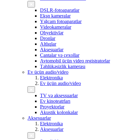
DSLR-fotoaparatlar
Ekşn kameralar
Yığcam fotoaparatlar
Videokameralar
Obyektivlər
Dronlar
Altlıqlar
Aksesuarlar
Çantalar və çexollar
Avtomobil üçün video registratorlar
Təhlükəsizlik kamerası
Ev üçün audio/video
Elektronika
Ev üçün audio/video
TV və aksessuarlar
Ev kinoteatrları
Proyektorlar
Akustik kolonkalar
Aksesuarlar
Elektronika
Aksesuarlar