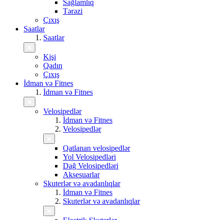
Sağlamlıq
Tərəzi
Çıxış
Saatlar
Saatlar
Kişi
Qadın
Çıxış
İdman və Fitnes
İdman və Fitnes
Velosipedlər
İdman və Fitnes
Velosipedlər
Qatlanan velosipedlər
Yol Velosipedləri
Dağ Velosipedləri
Aksesuarlar
Skuterlər və avadanlıqlar
İdman və Fitnes
Skuterlər və avadanlıqlar