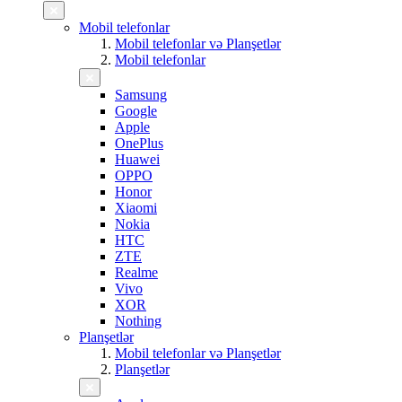
Mobil telefonlar
Mobil telefonlar və Planşetlər
Mobil telefonlar
Samsung
Google
Apple
OnePlus
Huawei
OPPO
Honor
Xiaomi
Nokia
HTC
ZTE
Realme
Vivo
XOR
Nothing
Planşetlər
Mobil telefonlar və Planşetlər
Planşetlər