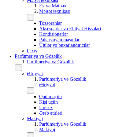
Məişət texnikası
Ev və Mətbəx
Məişət texnikası
Tozsoranlar
Aksesuarlar və Ehtiyat Hissələri
Kondisionerlər
Paltaryuyan maşınlar
Ütülər və buxarlandırıcılar
Çıxış
Parfümeriya və Gözəllik
Parfümeriya və Gözəllik
Ətriyyat
Parfümeriya və Gözəllik
Ətriyyat
Qadın üçün
Kişi üçün
Unisex
Ərəb ətirləri
Makiyaj
Parfümeriya və Gözəllik
Makiyaj