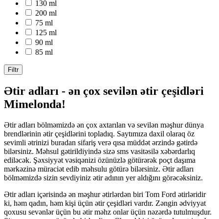
130 ml
200 ml
75 ml
125 ml
90 ml
85 ml
Filtr
Ətir adları - ən çox sevilən ətir çeşidləri
Mimelonda!
Ətir adları bölməmizdə ən çox axtarılan və sevilən məşhur dünya
brendlərinin ətir çeşidlərini topladıq. Saytımıza daxil olaraq öz
sevimli ətrinizi buradan sifariş verə qısa müddət ərzində gətirdə
bilərsiniz. Məhsul gətirildiyində sizə sms vasitəsilə xəbərdarlıq
ediləcək. Şəxsiyyət vəsiqənizi özünüzlə götürərək poçt daşıma
mərkəzinə müraciət edib məhsulu götürə bilərsiniz. Ətir adları
bölməmizdə sizin sevdiyiniz ətir adının yer aldığını görəcəksiniz.
Ətir adları içərisində ən məşhur ətirlərdən biri Tom Ford ətirləridir
ki, həm qadın, həm kişi üçün ətir çeşidləri vardır. Zəngin ədviyyat
qoxusu sevənlər üçün bu ətir məhz onlar üçün nəzərdə tutulmuşdur.