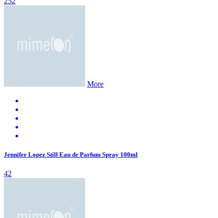
252
More
Jennifer Lopez Still Eau de Parfum Spray 100ml
42