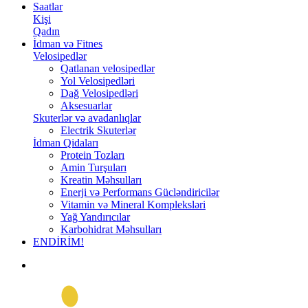
Saatlar
Kişi
Qadın
İdman və Fitnes
Velosipedlər
Qatlanan velosipedlər
Yol Velosipedləri
Dağ Velosipedləri
Aksesuarlar
Skuterlər və avadanlıqlar
Electrik Skuterlər
İdman Qidaları
Protein Tozları
Amin Turşuları
Kreatin Məhsulları
Enerji və Performans Gücləndiricilər
Vitamin və Mineral Kompleksləri
Yağ Yandırıcılar
Karbohidrat Məhsulları
ENDİRİM!