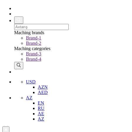
Maching brands
Brand-1
Brand-2
Maching categories
Brand-3
Brand-4
USD
AZN
AED
AZ
EN
RU
AE
AZ