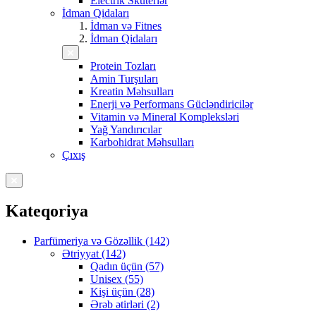
Electrik Skuterlər
İdman Qidaları
İdman və Fitnes
İdman Qidaları
Protein Tozları
Amin Turşuları
Kreatin Məhsulları
Enerji və Performans Gücləndiricilər
Vitamin və Mineral Kompleksləri
Yağ Yandırıcılar
Karbohidrat Məhsulları
Çıxış
Kateqoriya
Parfümeriya və Gözəllik (142)
Ətriyyat (142)
Qadın üçün (57)
Unisex (55)
Kişi üçün (28)
Ərəb ətirləri (2)