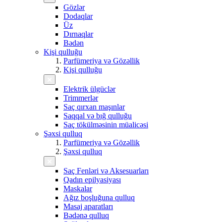
Gözlər
Dodaqlar
Üz
Dırnaqlar
Bədən
Kişi qulluğu
Parfümeriya və Gözəllik
Kişi qulluğu
Elektrik ülgüclər
Trimmerlər
Saç qırxan maşınlar
Saqqal və bığ qulluğu
Saç tökülməsinin müalicəsi
Şəxsi qulluq
Parfümeriya və Gözəllik
Şəxsi qulluq
Saç Fenləri və Aksesuarları
Qadın epilyasiyası
Maskalar
Ağız boşluğuna qulluq
Masaj aparatları
Bədənə qulluq