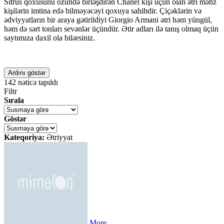
Sitrus qoxusunu özündə birləşdirən Chanel kişi üçün olan ətri məhz
kişilərin imtina edə bilməyəcəyi qoxuya sahibdir. Çiçəklərin və
ədviyyatların bir araya gətirildiyi Giorgio Armani ətri həm yüngül,
həm də sərt tonları sevənlər üçündür. Ətir adları ilə tanış olmaq üçün
saytımıza daxil ola bilərsiniz.
Ardını göstər
142
nəticə tapıldı
Filtr
Sırala
Göstər
Kateqoriya:
Ətriyyat
More