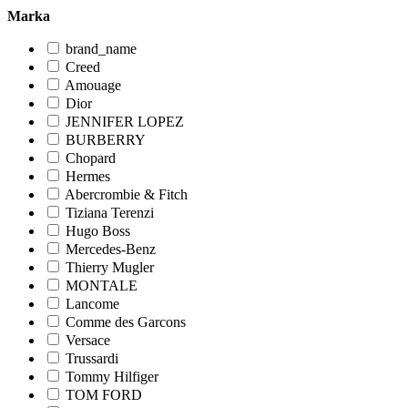
Marka
brand_name
Creed
Amouage
Dior
JENNIFER LOPEZ
BURBERRY
Chopard
Hermes
Abercrombie & Fitch
Tiziana Terenzi
Hugo Boss
Mercedes-Benz
Thierry Mugler
MONTALE
Lancome
Comme des Garcons
Versace
Trussardi
Tommy Hilfiger
TOM FORD