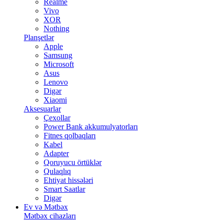
Realme
Vivo
XOR
Nothing
Planşetlər
Apple
Samsung
Microsoft
Asus
Lenovo
Digər
Xiaomi
Aksesuarlar
Çexollar
Power Bank akkumulyatorları
Fitnes qolbaqları
Kabel
Adapter
Qoruyucu örtüklər
Qulaqlıq
Ehtiyat hissələri
Smart Saatlar
Digər
Ev və Mətbəx
Mətbəx cihazları