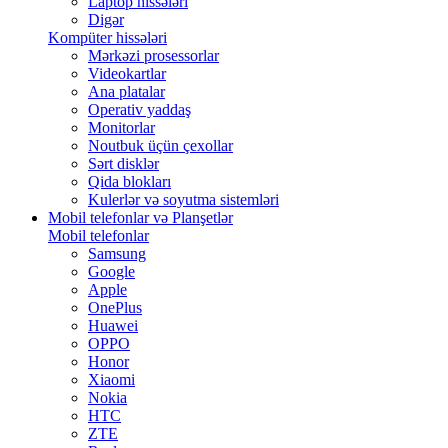
Laptop hissələri
Digər
Kompüter hissələri
Mərkəzi prosessorlar
Videokartlar
Ana platalar
Operativ yaddaş
Monitorlar
Noutbuk üçün çexollar
Sərt disklər
Qida blokları
Kulerlər və soyutma sistemləri
Mobil telefonlar və Planşetlər
Mobil telefonlar
Samsung
Google
Apple
OnePlus
Huawei
OPPO
Honor
Xiaomi
Nokia
HTC
ZTE