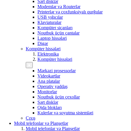
Sərt disklər
Modemlər və Routerlər
Printerlər və çoxfunksiyalı qurğular
USB yığıcılar
Klaviaturalar
Kompüter siçanları
Noutbuk üçün çantalar
Laptop hissələri
Digər
Kompüter hissələri
Elektronika
Kompüter hissələri
Mərkəzi prosessorlar
Videokartlar
Ana platalar
Operativ yaddaş
Monitorlar
Noutbuk üçün çexollar
Sərt disklər
Qida blokları
Kulerlər və soyutma sistemləri
Çıxış
Mobil telefonlar və Planşetlər
Mobil telefonlar və Planşetlər