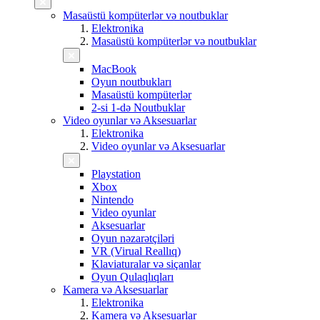
Masaüstü kompüterlər və noutbuklar
Elektronika
Masaüstü kompüterlər və noutbuklar
MacBook
Oyun noutbukları
Masaüstü kompüterlər
2-si 1-də Noutbuklar
Video oyunlar və Aksesuarlar
Elektronika
Video oyunlar və Aksesuarlar
Playstation
Xbox
Nintendo
Video oyunlar
Aksesuarlar
Oyun nəzarətçiləri
VR (Virual Reallıq)
Klaviaturalar və siçanlar
Oyun Qulaqlıqları
Kamera və Aksesuarlar
Elektronika
Kamera və Aksesuarlar