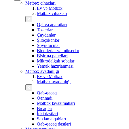
Mətbəx cihazları
Ev və Mətbəx
Mətbəx cihazları
Qəhvə aparatları
Tosterlər
Çaydanlar
Şirəçəkənlər
Soyuducular
Blenderlər və mikserlər
Bişirmə panelləri
Mikrodalğalı sobalar
Yemək hazırlanması
Mətbəx avadanlığı
Ev və Mətbəx
Mətbəx avadanlığı
Qab-qacaq
Qənnadı
Mətbəx ləvazimatları
Bıçaqlar
İçki dəstləri
Saxlama qabları
Qab-qacaq dəstləri