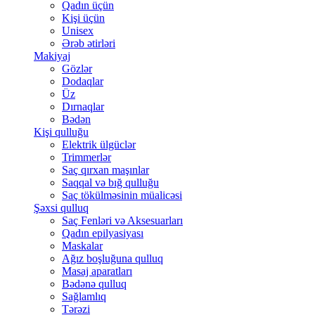
Qadın üçün
Kişi üçün
Unisex
Ərəb ətirləri
Makiyaj
Gözlər
Dodaqlar
Üz
Dırnaqlar
Bədən
Kişi qulluğu
Elektrik ülgüclər
Trimmerlər
Saç qırxan maşınlar
Saqqal və bığ qulluğu
Saç tökülməsinin müalicəsi
Şəxsi qulluq
Saç Fenləri və Aksesuarları
Qadın epilyasiyası
Maskalar
Ağız boşluğuna qulluq
Masaj aparatları
Bədənə qulluq
Sağlamlıq
Tərəzi