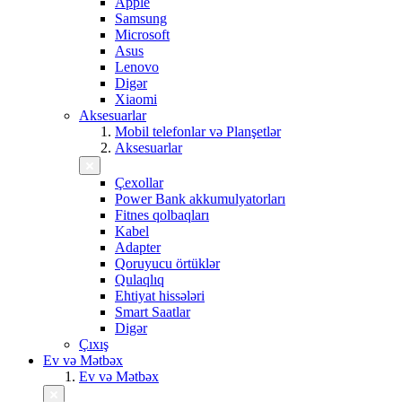
Apple
Samsung
Microsoft
Asus
Lenovo
Digər
Xiaomi
Aksesuarlar
Mobil telefonlar və Planşetlər
Aksesuarlar
Çexollar
Power Bank akkumulyatorları
Fitnes qolbaqları
Kabel
Adapter
Qoruyucu örtüklər
Qulaqlıq
Ehtiyat hissələri
Smart Saatlar
Digər
Çıxış
Ev və Mətbəx
Ev və Mətbəx