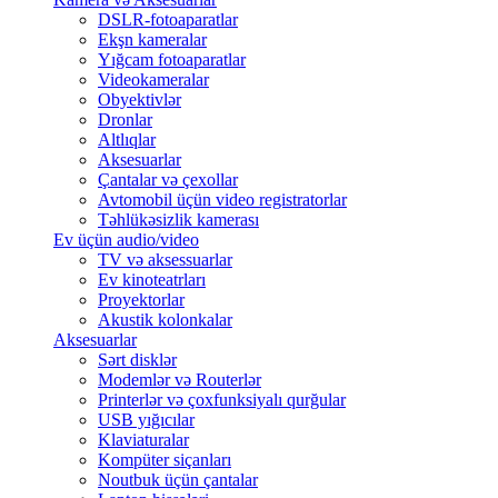
DSLR-fotoaparatlar
Ekşn kameralar
Yığcam fotoaparatlar
Videokameralar
Obyektivlər
Dronlar
Altlıqlar
Aksesuarlar
Çantalar və çexollar
Avtomobil üçün video registratorlar
Təhlükəsizlik kamerası
Ev üçün audio/video
TV və aksessuarlar
Ev kinoteatrları
Proyektorlar
Akustik kolonkalar
Aksesuarlar
Sərt disklər
Modemlər və Routerlər
Printerlər və çoxfunksiyalı qurğular
USB yığıcılar
Klaviaturalar
Kompüter siçanları
Noutbuk üçün çantalar