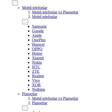
Mobil telefonlar
Mobil telefonlar və Planşetlər
Mobil telefonlar
Samsung
Google
Apple
OnePlus
Huawei
OPPO
Honor
Xiaomi
Nokia
HTC
ZTE
Realme
Vivo
XOR
Nothing
Planşetlər
Mobil telefonlar və Planşetlər
Planşetlər