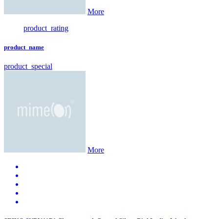
More
product_rating
product_name
product_special
More