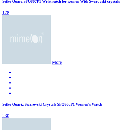
Seiko Quarz SFQ807P1 Wristwatch for women With Swarovski crystals
178
More
Seiko Quartz Swarovski Crystals SFQ806P1 Women's Watch
230