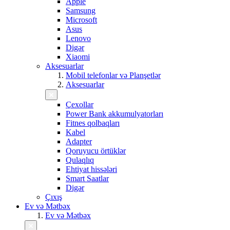
Apple
Samsung
Microsoft
Asus
Lenovo
Digər
Xiaomi
Aksesuarlar
Mobil telefonlar və Planşetlər
Aksesuarlar
Çexollar
Power Bank akkumulyatorları
Fitnes qolbaqları
Kabel
Adapter
Qoruyucu örtüklər
Qulaqlıq
Ehtiyat hissələri
Smart Saatlar
Digər
Çıxış
Ev və Mətbəx
Ev və Mətbəx