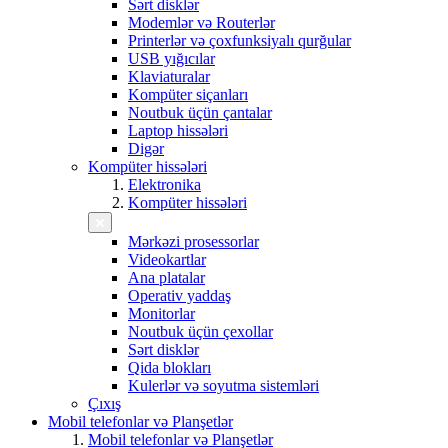
Sərt disklər
Modemlər və Routerlər
Printerlər və çoxfunksiyalı qurğular
USB yığıcılar
Klaviaturalar
Kompüter siçanları
Noutbuk üçün çantalar
Laptop hissələri
Digər
Kompüter hissələri
Elektronika
Kompüter hissələri
Mərkəzi prosessorlar
Videokartlar
Ana platalar
Operativ yaddaş
Monitorlar
Noutbuk üçün çexollar
Sərt disklər
Qida blokları
Kulerlər və soyutma sistemləri
Çıxış
Mobil telefonlar və Planşetlər
Mobil telefonlar və Planşetlər