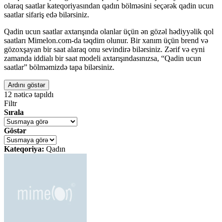
olaraq saatlar kateqoriyasından qadın bölməsini seçərək qadin ucun
saatlar sifariş edə bilərsiniz.
Qadin ucun saatlar axtarışında olanlar üçün ən gözəl hədiyyəlik qol
saatları Mimelon.com-da təqdim olunur. Bir xanım üçün brend və
gözoxşayan bir saat alaraq onu sevindirə bilərsiniz. Zərif və eyni
zamanda iddialı bir saat modeli axtarışındasınızsa, “Qadin ucun
saatlar” bölməmizdə tapa bilərsiniz.
Ardını göstər
12
nəticə tapıldı
Filtr
Sırala
Göstər
Kateqoriya:
Qadın