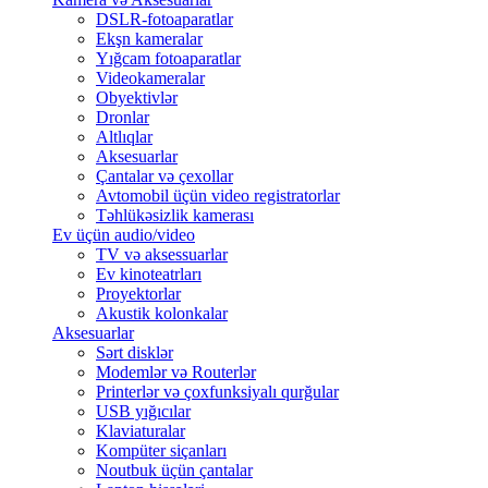
DSLR-fotoaparatlar
Ekşn kameralar
Yığcam fotoaparatlar
Videokameralar
Obyektivlər
Dronlar
Altlıqlar
Aksesuarlar
Çantalar və çexollar
Avtomobil üçün video registratorlar
Təhlükəsizlik kamerası
Ev üçün audio/video
TV və aksessuarlar
Ev kinoteatrları
Proyektorlar
Akustik kolonkalar
Aksesuarlar
Sərt disklər
Modemlər və Routerlər
Printerlər və çoxfunksiyalı qurğular
USB yığıcılar
Klaviaturalar
Kompüter siçanları
Noutbuk üçün çantalar