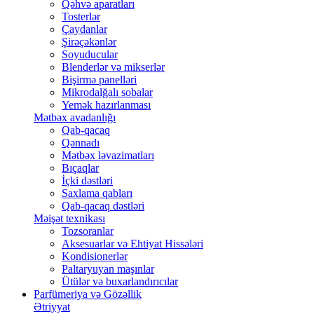
Qəhvə aparatları
Tosterlər
Çaydanlar
Şirəçəkənlər
Soyuducular
Blenderlər və mikserlər
Bişirmə panelləri
Mikrodalğalı sobalar
Yemək hazırlanması
Mətbəx avadanlığı
Qab-qacaq
Qənnadı
Mətbəx ləvazimatları
Bıçaqlar
İçki dəstləri
Saxlama qabları
Qab-qacaq dəstləri
Məişət texnikası
Tozsoranlar
Aksesuarlar və Ehtiyat Hissələri
Kondisionerlər
Paltaryuyan maşınlar
Ütülər və buxarlandırıcılar
Parfümeriya və Gözəllik
Ətriyyat