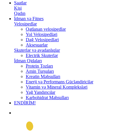
Saatlar
Kişi
Qadın
İdman və Fitnes
Velosipedlər
Qatlanan velosipedlər
Yol Velosipedləri
Dağ Velosipedləri
Aksesuarlar
Skuterlər və avadanlıqlar
Electrik Skuterlər
İdman Qidaları
Protein Tozları
Amin Turşuları
Kreatin Məhsulları
Enerji və Performans Gücləndiricilər
Vitamin və Mineral Kompleksləri
Yağ Yandırıcılar
Karbohidrat Məhsulları
ENDİRİM!