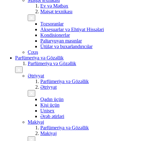
Məişət texnikası
Ev və Mətbəx
Məişət texnikası
Tozsoranlar
Aksesuarlar və Ehtiyat Hissələri
Kondisionerlər
Paltaryuyan maşınlar
Ütülər və buxarlandırıcılar
Çıxış
Parfümeriya və Gözəllik
Parfümeriya və Gözəllik
Ətriyyat
Parfümeriya və Gözəllik
Ətriyyat
Qadın üçün
Kişi üçün
Unisex
Ərəb ətirləri
Makiyaj
Parfümeriya və Gözəllik
Makiyaj