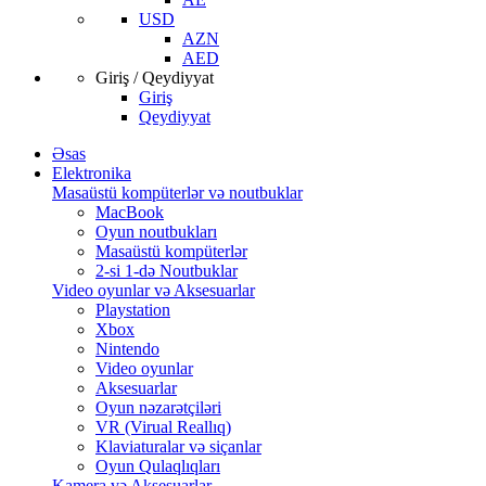
USD
AZN
AED
Giriş / Qeydiyyat
Giriş
Qeydiyyat
Əsas
Elektronika
Masaüstü kompüterlər və noutbuklar
MacBook
Oyun noutbukları
Masaüstü kompüterlər
2-si 1-də Noutbuklar
Video oyunlar və Aksesuarlar
Playstation
Xbox
Nintendo
Video oyunlar
Aksesuarlar
Oyun nəzarətçiləri
VR (Virual Reallıq)
Klaviaturalar və siçanlar
Oyun Qulaqlıqları
Kamera və Aksesuarlar