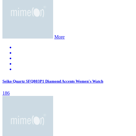
More
Seiko Quartz SFQ803P1 Diamond Accents Women's Watch
186