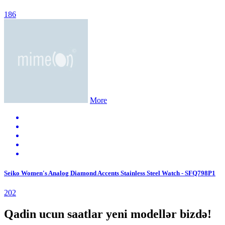
186
More
Seiko Women's Analog Diamond Accents Stainless Steel Watch - SFQ798P1
202
Qadin ucun saatlar yeni modellər bizdə!