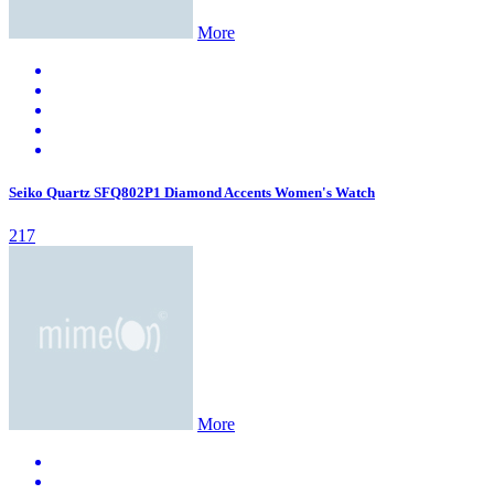
More
Seiko Quartz SFQ802P1 Diamond Accents Women's Watch
217
More