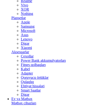
Realme
Vivo
XOR
Nothing
Planşetlər
Apple
Samsung
Microsoft
Asus
Lenovo
Digər
Xiaomi
Aksesuarlar
Çexollar
Power Bank akkumulyatorları
Fitnes qolbaqları
Kabel
Adapter
Qoruyucu örtüklər
Qulaqlıq
Ehtiyat hissələri
Smart Saatlar
Digər
Ev və Mətbəx
Mətbəx cihazları