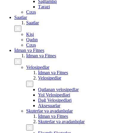
Sağlamlıq
Tərəzi
Çıxış
Saatlar
Saatlar
Kişi
Qadın
Çıxış
İdman və Fitnes
İdman və Fitnes
Velosipedlər
İdman və Fitnes
Velosipedlər
Qatlanan velosipedlər
Yol Velosipedləri
Dağ Velosipedləri
Aksesuarlar
Skuterlər və avadanlıqlar
İdman və Fitnes
Skuterlər və avadanlıqlar