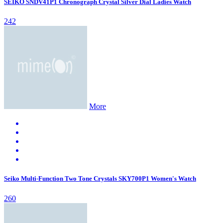
SEIKO SNDV41P1 Chronograph Crystal Silver Dial Ladies Watch
242
More
Seiko Multi-Function Two Tone Crystals SKY700P1 Women's Watch
260