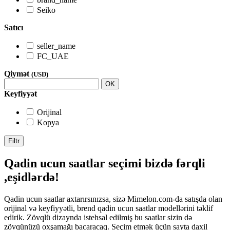
Seiko
Satıcı
seller_name
FC_UAE
Qiymət
(USD)
OK
Keyfiyyət
Orijinal
Kopya
Filtr
Qadin ucun saatlar seçimi bizdə fərqli
,eşidlərdə!
Qadin ucun saatlar axtarırsınızsa, sizə Mimelon.com-da satışda olan
orijinal və keyfiyyətli, brend qadin ucun saatlar modellərini təklif
edirik. Zövqlü dizaynda istehsal edilmiş bu saatlar sizin də
zövqünüzü oxşamağı bacaracaq. Seçim etmək üçün sayta daxil