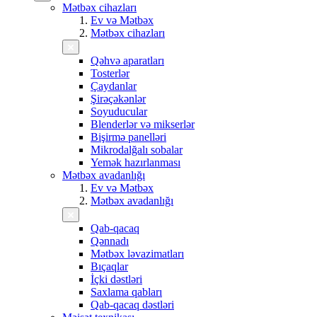
Mətbəx cihazları
Ev və Mətbəx
Mətbəx cihazları
Qəhvə aparatları
Tosterlər
Çaydanlar
Şirəçəkənlər
Soyuducular
Blenderlər və mikserlər
Bişirmə panelləri
Mikrodalğalı sobalar
Yemək hazırlanması
Mətbəx avadanlığı
Ev və Mətbəx
Mətbəx avadanlığı
Qab-qacaq
Qənnadı
Mətbəx ləvazimatları
Bıçaqlar
İçki dəstləri
Saxlama qabları
Qab-qacaq dəstləri