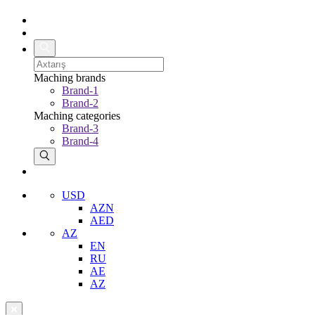
Maching brands
Brand-1
Brand-2
Maching categories
Brand-3
Brand-4
USD
AZN
AED
AZ
EN
RU
AE
AZ