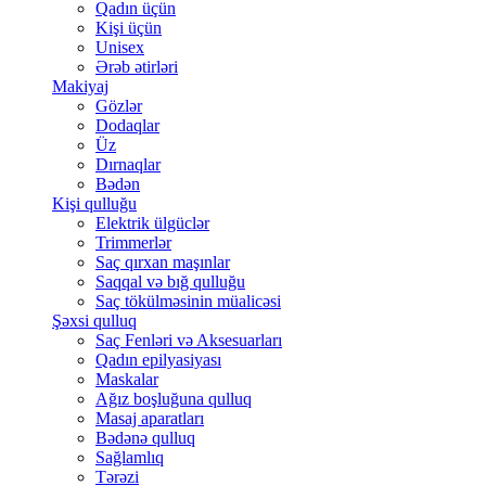
Qadın üçün
Kişi üçün
Unisex
Ərəb ətirləri
Makiyaj
Gözlər
Dodaqlar
Üz
Dırnaqlar
Bədən
Kişi qulluğu
Elektrik ülgüclər
Trimmerlər
Saç qırxan maşınlar
Saqqal və bığ qulluğu
Saç tökülməsinin müalicəsi
Şəxsi qulluq
Saç Fenləri və Aksesuarları
Qadın epilyasiyası
Maskalar
Ağız boşluğuna qulluq
Masaj aparatları
Bədənə qulluq
Sağlamlıq
Tərəzi