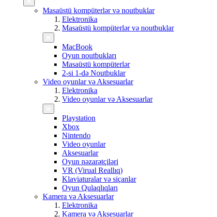
Masaüstü kompüterlər və noutbuklar
Elektronika
Masaüstü kompüterlər və noutbuklar
MacBook
Oyun noutbukları
Masaüstü kompüterlər
2-si 1-də Noutbuklar
Video oyunlar və Aksesuarlar
Elektronika
Video oyunlar və Aksesuarlar
Playstation
Xbox
Nintendo
Video oyunlar
Aksesuarlar
Oyun nəzarətçiləri
VR (Virual Reallıq)
Klaviaturalar və siçanlar
Oyun Qulaqlıqları
Kamera və Aksesuarlar
Elektronika
Kamera və Aksesuarlar