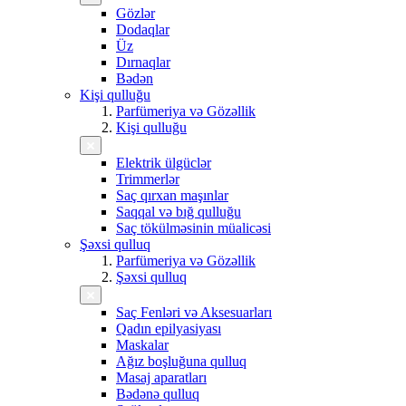
Gözlər
Dodaqlar
Üz
Dırnaqlar
Bədən
Kişi qulluğu
Parfümeriya və Gözəllik
Kişi qulluğu
Elektrik ülgüclər
Trimmerlər
Saç qırxan maşınlar
Saqqal və bığ qulluğu
Saç tökülməsinin müalicəsi
Şəxsi qulluq
Parfümeriya və Gözəllik
Şəxsi qulluq
Saç Fenləri və Aksesuarları
Qadın epilyasiyası
Maskalar
Ağız boşluğuna qulluq
Masaj aparatları
Bədənə qulluq