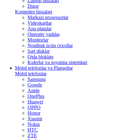
Laptop hissələri
Digər
Kompüter hissələri
Mərkəzi prosessorlar
Videokartlar
Ana platalar
Operativ yaddaş
Monitorlar
Noutbuk üçün çexollar
Sərt disklər
Qida blokları
Kulerlər və soyutma sistemləri
Mobil telefonlar və Planşetlər
Mobil telefonlar
Samsung
Google
Apple
OnePlus
Huawei
OPPO
Honor
Xiaomi
Nokia
HTC
ZTE