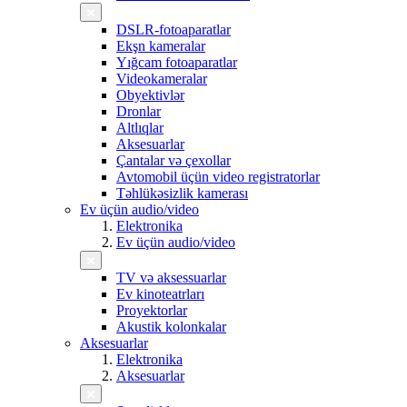
DSLR-fotoaparatlar
Ekşn kameralar
Yığcam fotoaparatlar
Videokameralar
Obyektivlər
Dronlar
Altlıqlar
Aksesuarlar
Çantalar və çexollar
Avtomobil üçün video registratorlar
Təhlükəsizlik kamerası
Ev üçün audio/video
Elektronika
Ev üçün audio/video
TV və aksessuarlar
Ev kinoteatrları
Proyektorlar
Akustik kolonkalar
Aksesuarlar
Elektronika
Aksesuarlar