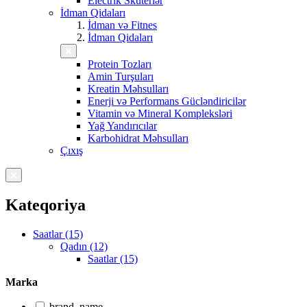
Electrik Skuterlər
İdman Qidaları
İdman və Fitnes
İdman Qidaları
Protein Tozları
Amin Turşuları
Kreatin Məhsulları
Enerji və Performans Gücləndiricilər
Vitamin və Mineral Kompleksləri
Yağ Yandırıcılar
Karbohidrat Məhsulları
Çıxış
Kateqoriya
Saatlar (15)
Qadın (12)
Saatlar (15)
Marka
brand_name