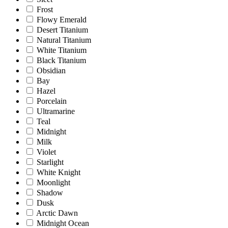
Frost
Flowy Emerald
Desert Titanium
Natural Titanium
White Titanium
Black Titanium
Obsidian
Bay
Hazel
Porcelain
Ultramarine
Teal
Midnight
Milk
Violet
Starlight
White Knight
Moonlight
Shadow
Dusk
Arctic Dawn
Midnight Ocean