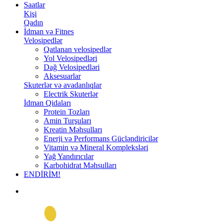
Saatlar
Kişi
Qadın
İdman və Fitnes
Velosipedlər
Qatlanan velosipedlər
Yol Velosipedləri
Dağ Velosipedləri
Aksesuarlar
Skuterlər və avadanlıqlar
Electrik Skuterlər
İdman Qidaları
Protein Tozları
Amin Turşuları
Kreatin Məhsulları
Enerji və Performans Gücləndiricilər
Vitamin və Mineral Kompleksləri
Yağ Yandırıcılar
Karbohidrat Məhsulları
ENDİRİM!