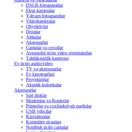
DSLR-fotoaparatlar
Ekşn kameralar
Yığcam fotoaparatlar
Videokameralar
Obyektivlər
Dronlar
Altlıqlar
Aksesuarlar
Çantalar və çexollar
Avtomobil üçün video registratorlar
Təhlükəsizlik kamerası
Ev üçün audio/video
TV və aksessuarlar
Ev kinoteatrları
Proyektorlar
Akustik kolonkalar
Aksesuarlar
Sərt disklər
Modemlər və Routerlər
Printerlər və çoxfunksiyalı qurğular
USB yığıcılar
Klaviaturalar
Kompüter siçanları
Noutbuk üçün çantalar