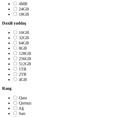
4MB
24GB
18GB
Daxili yaddaş
16GB
32GB
64GB
8GB
128GB
256GB
512GB
1TB
2TB
4GB
Rəng
Qara
Qırmızı
Ağ
Sarı