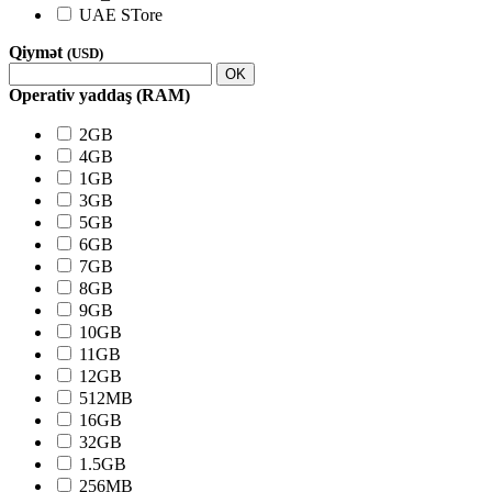
UAE STore
Qiymət
(USD)
OK
Operativ yaddaş (RAM)
2GB
4GB
1GB
3GB
5GB
6GB
7GB
8GB
9GB
10GB
11GB
12GB
512MB
16GB
32GB
1.5GB
256MB