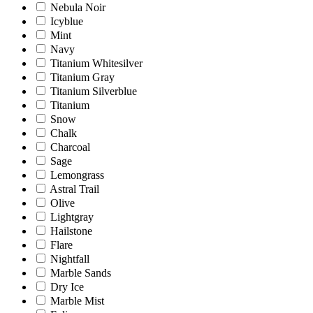
Nebula Noir
Icyblue
Mint
Navy
Titanium Whitesilver
Titanium Gray
Titanium Silverblue
Titanium
Snow
Chalk
Charcoal
Sage
Lemongrass
Astral Trail
Olive
Lightgray
Hailstone
Flare
Nightfall
Marble Sands
Dry Ice
Marble Mist