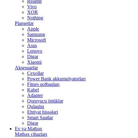
Realme
Vivo
XOR
Nothing
Planşetlər
Apple
Samsung
Microsoft
Asus
Lenovo
Digər
Xiaomi
Aksesuarlar
Çexollar
Power Bank akkumulyatorları
Fitnes qolbaqları
Kabel
Adapter
Qoruyucu örtüklər
Qulaqlıq
Ehtiyat hissələri
Smart Saatlar
Digər
Ev və Mətbəx
Mətbəx cihazları