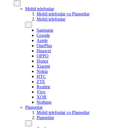
Mobil telefonlar
Mobil telefonlar və Planşetlər
Mobil telefonlar
Samsung
Google
Apple
OnePlus
Huawei
OPPO
Honor
Xiaomi
Nokia
HTC
ZTE
Realme
Vivo
XOR
Nothing
Planşetlər
Mobil telefonlar və Planşetlər
Planşetlər