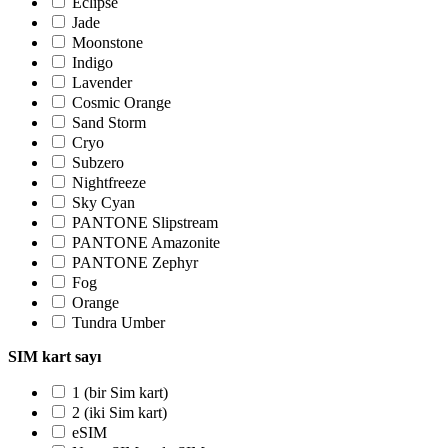
Eclipse
Jade
Moonstone
Indigo
Lavender
Cosmic Orange
Sand Storm
Cryo
Subzero
Nightfreeze
Sky Cyan
PANTONE Slipstream
PANTONE Amazonite
PANTONE Zephyr
Fog
Orange
Tundra Umber
SIM kart sayı
1 (bir Sim kart)
2 (iki Sim kart)
eSIM