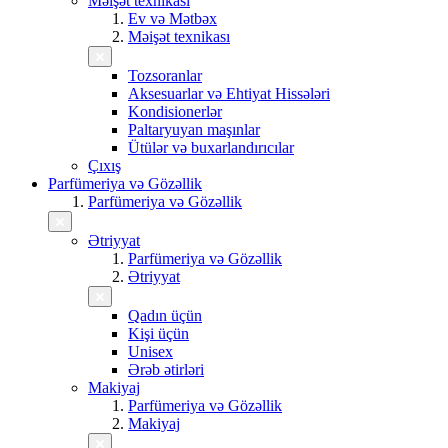
Məişət texnikası
Ev və Mətbəx
Məişət texnikası
Tozsoranlar
Aksesuarlar və Ehtiyat Hissələri
Kondisionerlər
Paltaryuyan maşınlar
Ütülər və buxarlandırıcılar
Çıxış
Parfümeriya və Gözəllik
Parfümeriya və Gözəllik
Ətriyyat
Parfümeriya və Gözəllik
Ətriyyat
Qadın üçün
Kişi üçün
Unisex
Ərəb ətirləri
Makiyaj
Parfümeriya və Gözəllik
Makiyaj