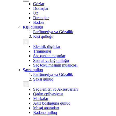
Gözlər
Dodaqlar
Üz
Dırnaqlar
Bədən
Kişi qulluğu
Parfümeriya və Gözəllik
Kişi qulluğu
Elektrik ülgüclər
Trimmerlər
Saç qırxan maşınlar
Saqqal və bığ qulluğu
Saç tökülməsinin müalicəsi
Şəxsi qulluq
Parfümeriya və Gözəllik
Şəxsi qulluq
Saç Fenləri və Aksesuarları
Qadın epilyasiyası
Maskalar
Ağız boşluğuna qulluq
Masaj aparatları
Bədənə qulluq