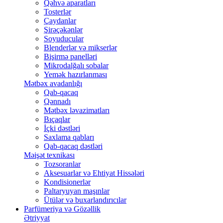
Qəhvə aparatları
Tosterlər
Çaydanlar
Şirəçəkənlər
Soyuducular
Blenderlər və mikserlər
Bişirmə panelləri
Mikrodalğalı sobalar
Yemək hazırlanması
Mətbəx avadanlığı
Qab-qacaq
Qənnadı
Mətbəx ləvazimatları
Bıçaqlar
İçki dəstləri
Saxlama qabları
Qab-qacaq dəstləri
Məişət texnikası
Tozsoranlar
Aksesuarlar və Ehtiyat Hissələri
Kondisionerlər
Paltaryuyan maşınlar
Ütülər və buxarlandırıcılar
Parfümeriya və Gözəllik
Ətriyyat