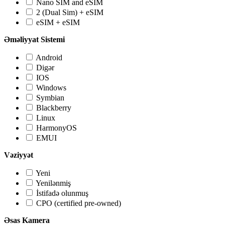
Nano SIM and eSIM
2 (Dual Sim) + eSIM
eSIM + eSIM
Əməliyyat Sistemi
Android
Digər
IOS
Windows
Symbian
Blackberry
Linux
HarmonyOS
EMUI
Vəziyyət
Yeni
Yenilənmiş
İstifadə olunmuş
CPO (certified pre-owned)
Əsas Kamera