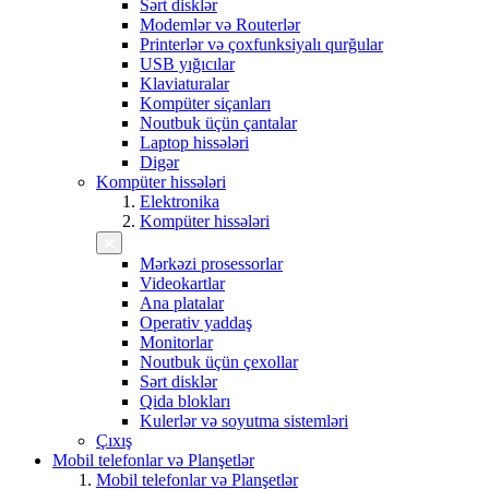
Sərt disklər
Modemlər və Routerlər
Printerlər və çoxfunksiyalı qurğular
USB yığıcılar
Klaviaturalar
Kompüter siçanları
Noutbuk üçün çantalar
Laptop hissələri
Digər
Kompüter hissələri
Elektronika
Kompüter hissələri
Mərkəzi prosessorlar
Videokartlar
Ana platalar
Operativ yaddaş
Monitorlar
Noutbuk üçün çexollar
Sərt disklər
Qida blokları
Kulerlər və soyutma sistemləri
Çıxış
Mobil telefonlar və Planşetlər
Mobil telefonlar və Planşetlər