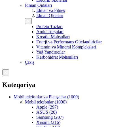
Electrik Skuterlər
İdman Qidaları
İdman və Fitnes
İdman Qidaları
Protein Tozları
Amin Turşuları
Kreatin Məhsulları
Enerji və Performans Gücləndiricilər
Vitamin və Mineral Kompleksləri
Yağ Yandırıcılar
Karbohidrat Məhsulları
Çıxış
Kateqoriya
Mobil telefonlar və Planşetlər (1000)
Mobil telefonlar (1000)
Apple (297)
ASUS (20)
Samsung (207)
Xiaomi (216)