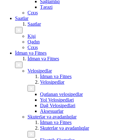
Sağlamlıq
Tərəzi
Çıxış
Saatlar
Saatlar
Kişi
Qadın
Çıxış
İdman və Fitnes
İdman və Fitnes
Velosipedlər
İdman və Fitnes
Velosipedlər
Qatlanan velosipedlər
Yol Velosipedləri
Dağ Velosipedləri
Aksesuarlar
Skuterlər və avadanlıqlar
İdman və Fitnes
Skuterlər və avadanlıqlar