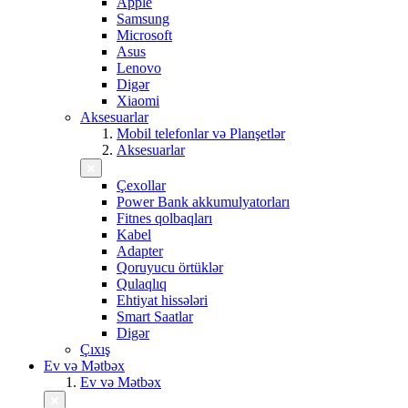
Apple
Samsung
Microsoft
Asus
Lenovo
Digər
Xiaomi
Aksesuarlar
Mobil telefonlar və Planşetlər
Aksesuarlar
Çexollar
Power Bank akkumulyatorları
Fitnes qolbaqları
Kabel
Adapter
Qoruyucu örtüklər
Qulaqlıq
Ehtiyat hissələri
Smart Saatlar
Digər
Çıxış
Ev və Mətbəx
Ev və Mətbəx