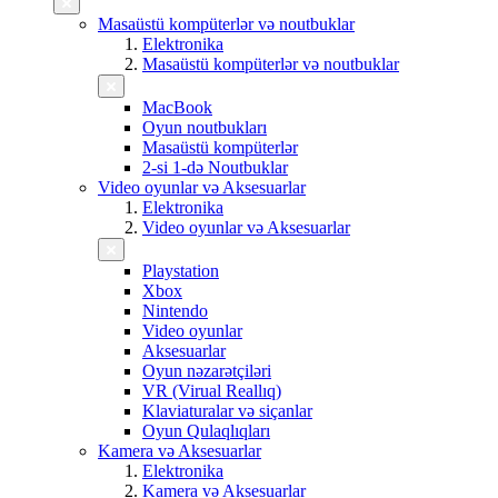
Masaüstü kompüterlər və noutbuklar
Elektronika
Masaüstü kompüterlər və noutbuklar
MacBook
Oyun noutbukları
Masaüstü kompüterlər
2-si 1-də Noutbuklar
Video oyunlar və Aksesuarlar
Elektronika
Video oyunlar və Aksesuarlar
Playstation
Xbox
Nintendo
Video oyunlar
Aksesuarlar
Oyun nəzarətçiləri
VR (Virual Reallıq)
Klaviaturalar və siçanlar
Oyun Qulaqlıqları
Kamera və Aksesuarlar
Elektronika
Kamera və Aksesuarlar