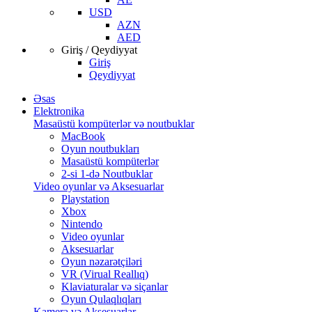
USD
AZN
AED
Giriş / Qeydiyyat
Giriş
Qeydiyyat
Əsas
Elektronika
Masaüstü kompüterlər və noutbuklar
MacBook
Oyun noutbukları
Masaüstü kompüterlər
2-si 1-də Noutbuklar
Video oyunlar və Aksesuarlar
Playstation
Xbox
Nintendo
Video oyunlar
Aksesuarlar
Oyun nəzarətçiləri
VR (Virual Reallıq)
Klaviaturalar və siçanlar
Oyun Qulaqlıqları
Kamera və Aksesuarlar