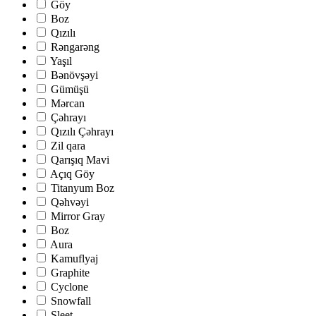
Göy
Boz
Qızılı
Rəngarəng
Yaşıl
Bənövşəyi
Gümüşü
Mərcan
Çəhrayı
Qızılı Çəhrayı
Zil qara
Qarışıq Mavi
Açıq Göy
Titanyum Boz
Qəhvəyi
Mirror Gray
Boz
Aura
Kamuflyaj
Graphite
Cyclone
Snowfall
Sleet