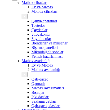
Mətbəx cihazları
Ev və Mətbəx
Mətbəx cihazları
Qəhvə aparatları
Tosterlər
Çaydanlar
Şirəçəkənlər
Soyuducular
Blenderlər və mikserlər
Bişirmə panelləri
Mikrodalğalı sobalar
Yemək hazırlanması
Mətbəx avadanlığı
Ev və Mətbəx
Mətbəx avadanlığı
Qab-qacaq
Qənnadı
Mətbəx ləvazimatları
Bıçaqlar
İçki dəstləri
Saxlama qabları
Qab-qacaq dəstləri