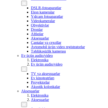
DSLR-fotoaparatlar
Ekşn kameralar
Yığcam fotoaparatlar
Videokameralar
Obyektivlər
Dronlar
Altlıqlar
Aksesuarlar
Çantalar və çexollar
Avtomobil üçün video registratorlar
Təhlükəsizlik kamerası
Ev üçün audio/video
Elektronika
Ev üçün audio/video
TV və aksessuarlar
Ev kinoteatrları
Proyektorlar
Akustik kolonkalar
Aksesuarlar
Elektronika
Aksesuarlar