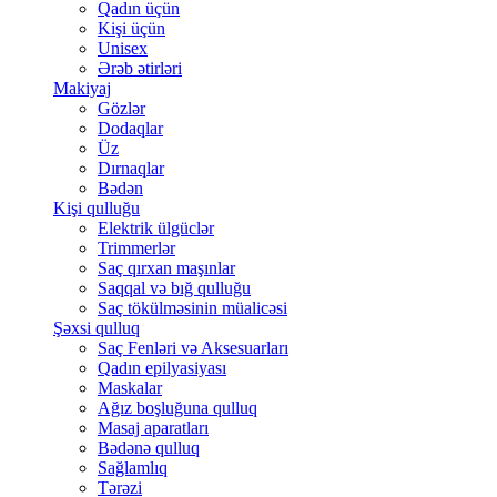
Qadın üçün
Kişi üçün
Unisex
Ərəb ətirləri
Makiyaj
Gözlər
Dodaqlar
Üz
Dırnaqlar
Bədən
Kişi qulluğu
Elektrik ülgüclər
Trimmerlər
Saç qırxan maşınlar
Saqqal və bığ qulluğu
Saç tökülməsinin müalicəsi
Şəxsi qulluq
Saç Fenləri və Aksesuarları
Qadın epilyasiyası
Maskalar
Ağız boşluğuna qulluq
Masaj aparatları
Bədənə qulluq
Sağlamlıq
Tərəzi