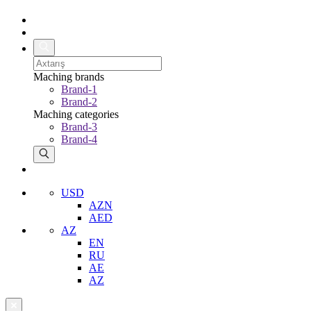
Maching brands
Brand-1
Brand-2
Maching categories
Brand-3
Brand-4
USD
AZN
AED
AZ
EN
RU
AE
AZ