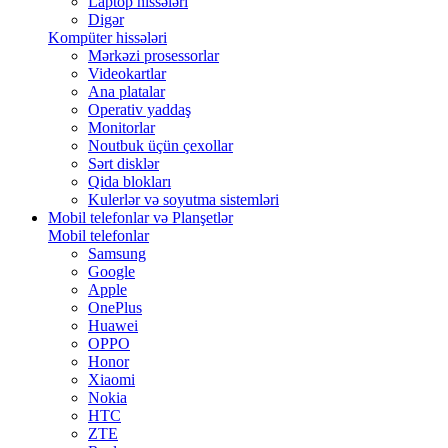
Laptop hissələri
Digər
Kompüter hissələri
Mərkəzi prosessorlar
Videokartlar
Ana platalar
Operativ yaddaş
Monitorlar
Noutbuk üçün çexollar
Sərt disklər
Qida blokları
Kulerlər və soyutma sistemləri
Mobil telefonlar və Planşetlər
Mobil telefonlar
Samsung
Google
Apple
OnePlus
Huawei
OPPO
Honor
Xiaomi
Nokia
HTC
ZTE