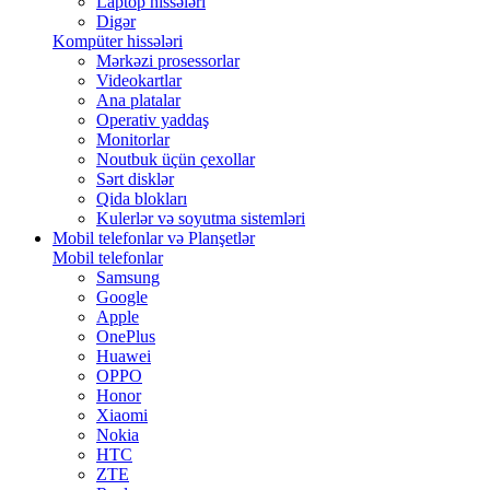
Laptop hissələri
Digər
Kompüter hissələri
Mərkəzi prosessorlar
Videokartlar
Ana platalar
Operativ yaddaş
Monitorlar
Noutbuk üçün çexollar
Sərt disklər
Qida blokları
Kulerlər və soyutma sistemləri
Mobil telefonlar və Planşetlər
Mobil telefonlar
Samsung
Google
Apple
OnePlus
Huawei
OPPO
Honor
Xiaomi
Nokia
HTC
ZTE