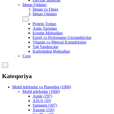
Electrik Skuterlər
İdman Qidaları
İdman və Fitnes
İdman Qidaları
Protein Tozları
Amin Turşuları
Kreatin Məhsulları
Enerji və Performans Gücləndiricilər
Vitamin və Mineral Kompleksləri
Yağ Yandırıcılar
Karbohidrat Məhsulları
Çıxış
Kateqoriya
Mobil telefonlar və Planşetlər (1000)
Mobil telefonlar (1000)
Apple (297)
ASUS (20)
Samsung (207)
Xiaomi (216)