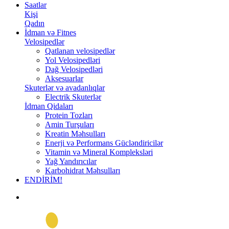
Saatlar
Kişi
Qadın
İdman və Fitnes
Velosipedlər
Qatlanan velosipedlər
Yol Velosipedləri
Dağ Velosipedləri
Aksesuarlar
Skuterlər və avadanlıqlar
Electrik Skuterlər
İdman Qidaları
Protein Tozları
Amin Turşuları
Kreatin Məhsulları
Enerji və Performans Gücləndiricilər
Vitamin və Mineral Kompleksləri
Yağ Yandırıcılar
Karbohidrat Məhsulları
ENDİRİM!