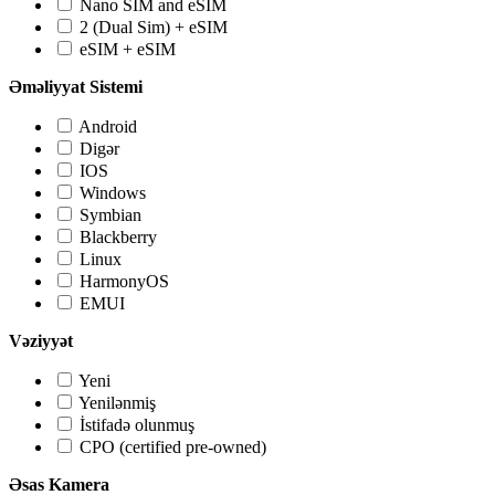
Nano SIM and eSIM
2 (Dual Sim) + eSIM
eSIM + eSIM
Əməliyyat Sistemi
Android
Digər
IOS
Windows
Symbian
Blackberry
Linux
HarmonyOS
EMUI
Vəziyyət
Yeni
Yenilənmiş
İstifadə olunmuş
CPO (certified pre-owned)
Əsas Kamera