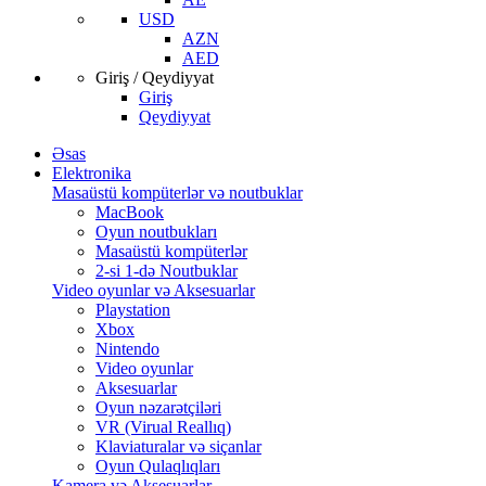
USD
AZN
AED
Giriş / Qeydiyyat
Giriş
Qeydiyyat
Əsas
Elektronika
Masaüstü kompüterlər və noutbuklar
MacBook
Oyun noutbukları
Masaüstü kompüterlər
2-si 1-də Noutbuklar
Video oyunlar və Aksesuarlar
Playstation
Xbox
Nintendo
Video oyunlar
Aksesuarlar
Oyun nəzarətçiləri
VR (Virual Reallıq)
Klaviaturalar və siçanlar
Oyun Qulaqlıqları
Kamera və Aksesuarlar