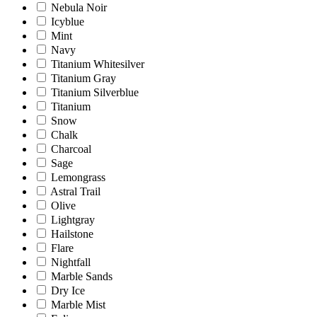
Nebula Noir
Icyblue
Mint
Navy
Titanium Whitesilver
Titanium Gray
Titanium Silverblue
Titanium
Snow
Chalk
Charcoal
Sage
Lemongrass
Astral Trail
Olive
Lightgray
Hailstone
Flare
Nightfall
Marble Sands
Dry Ice
Marble Mist