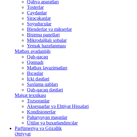
Qəhvə aparatları
Tosterlər
Çaydanlar
Şirəçəkənlər
Soyuducular
Blenderlər və mikserlər
Bişirmə panelləri
Mikrodalğalı sobalar
Yemək hazırlanması
Mətbəx avadanlığı
Qab-qacaq
Qənnadı
Mətbəx ləvazimatları
Bıçaqlar
İçki dəstləri
Saxlama qabları
Qab-qacaq dəstləri
Məişət texnikası
Tozsoranlar
Aksesuarlar və Ehtiyat Hissələri
Kondisionerlər
Paltaryuyan maşınlar
Ütülər və buxarlandırıcılar
Parfümeriya və Gözəllik
Ətriyyat