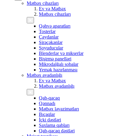
Mətbəx cihazları
Ev və Mətbəx
Mətbəx cihazları
Qəhvə aparatları
Tosterlər
Çaydanlar
Şirəçəkənlər
Soyuducular
Blenderlər və mikserlər
Bişirmə panelləri
Mikrodalğalı sobalar
Yemək hazırlanması
Mətbəx avadanlığı
Ev və Mətbəx
Mətbəx avadanlığı
Qab-qacaq
Qənnadı
Mətbəx ləvazimatları
Bıçaqlar
İçki dəstləri
Saxlama qabları
Qab-qacaq dəstləri