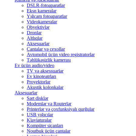
DSLR-fotoaparatlar
Ekşn kameralar
Yığcam fotoaparatlar
Videokameralar
Obyektivlər
Dronlar
Altlıqlar
Aksesuarlar
Çantalar və çexollar
Avtomobil üçün video registratorlar
Təhlükəsizlik kamerası
Ev üçün audio/video
TV və aksessuarlar
Ev kinoteatrları
Proyektorlar
Akustik kolonkalar
Aksesuarlar
Sərt disklər
Modemlər və Routerlər
Printerlər və çoxfunksiyalı qurğular
USB yığıcılar
Klaviaturalar
Kompüter siçanları
Noutbuk üçün çantalar