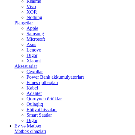
Realme
Vivo
XOR
Nothing
Planşetlər
Apple
Samsung
Microsoft
Asus
Lenovo
Digər
Xiaomi
Aksesuarlar
Çexollar
Power Bank akkumulyatorları
Fitnes qolbaqları
Kabel
Adapter
Qoruyucu örtüklər
Qulaqlıq
Ehtiyat hissələri
Smart Saatlar
Digər
Ev və Mətbəx
Mətbəx cihazları