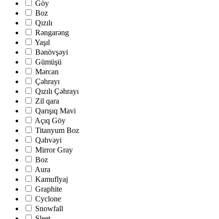
Göy
Boz
Qızılı
Rəngarəng
Yaşıl
Bənövşəyi
Gümüşü
Mərcan
Çəhrayı
Qızılı Çəhrayı
Zil qara
Qarışıq Mavi
Açıq Göy
Titanyum Boz
Qəhvəyi
Mirror Gray
Boz
Aura
Kamuflyaj
Graphite
Cyclone
Snowfall
Sleet