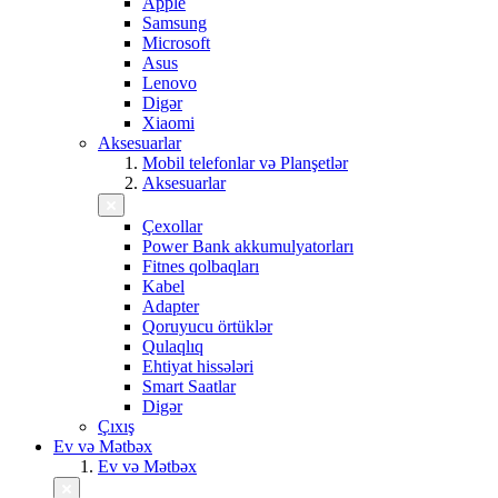
Apple
Samsung
Microsoft
Asus
Lenovo
Digər
Xiaomi
Aksesuarlar
Mobil telefonlar və Planşetlər
Aksesuarlar
Çexollar
Power Bank akkumulyatorları
Fitnes qolbaqları
Kabel
Adapter
Qoruyucu örtüklər
Qulaqlıq
Ehtiyat hissələri
Smart Saatlar
Digər
Çıxış
Ev və Mətbəx
Ev və Mətbəx