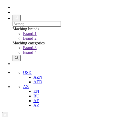
Maching brands
Brand-1
Brand-2
Maching categories
Brand-3
Brand-4
USD
AZN
AED
AZ
EN
RU
AE
AZ