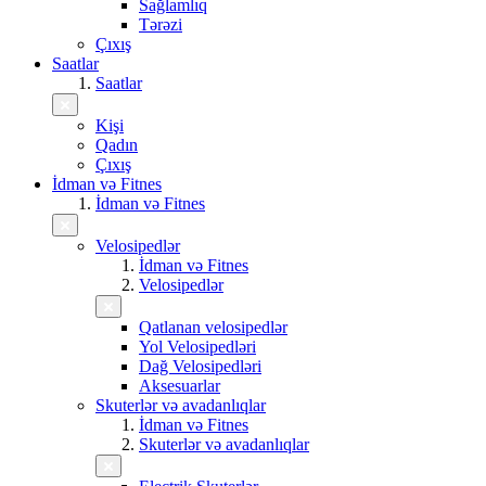
Sağlamlıq
Tərəzi
Çıxış
Saatlar
Saatlar
Kişi
Qadın
Çıxış
İdman və Fitnes
İdman və Fitnes
Velosipedlər
İdman və Fitnes
Velosipedlər
Qatlanan velosipedlər
Yol Velosipedləri
Dağ Velosipedləri
Aksesuarlar
Skuterlər və avadanlıqlar
İdman və Fitnes
Skuterlər və avadanlıqlar