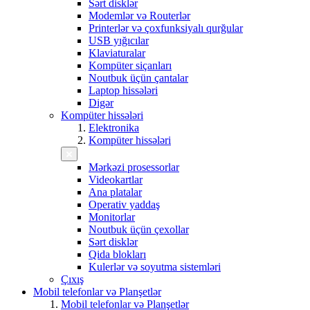
Sərt disklər
Modemlər və Routerlər
Printerlər və çoxfunksiyalı qurğular
USB yığıcılar
Klaviaturalar
Kompüter siçanları
Noutbuk üçün çantalar
Laptop hissələri
Digər
Kompüter hissələri
Elektronika
Kompüter hissələri
Mərkəzi prosessorlar
Videokartlar
Ana platalar
Operativ yaddaş
Monitorlar
Noutbuk üçün çexollar
Sərt disklər
Qida blokları
Kulerlər və soyutma sistemləri
Çıxış
Mobil telefonlar və Planşetlər
Mobil telefonlar və Planşetlər