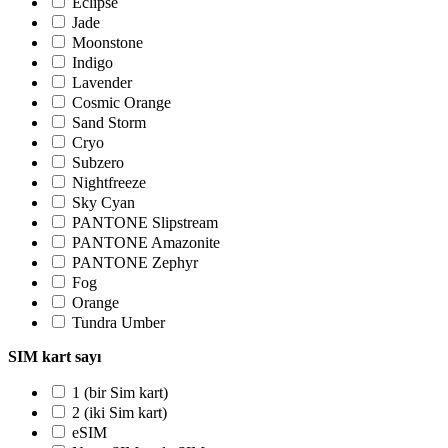
Eclipse
Jade
Moonstone
Indigo
Lavender
Cosmic Orange
Sand Storm
Cryo
Subzero
Nightfreeze
Sky Cyan
PANTONE Slipstream
PANTONE Amazonite
PANTONE Zephyr
Fog
Orange
Tundra Umber
SIM kart sayı
1 (bir Sim kart)
2 (iki Sim kart)
eSIM