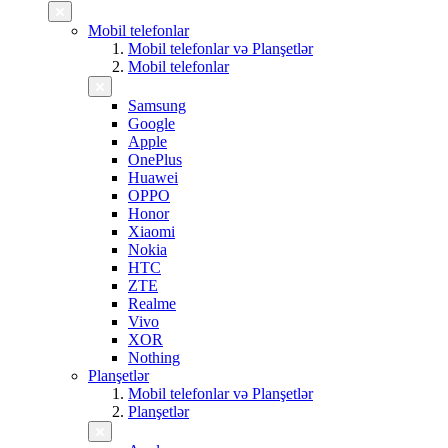
Mobil telefonlar
Mobil telefonlar və Planşetlər
Mobil telefonlar
Samsung
Google
Apple
OnePlus
Huawei
OPPO
Honor
Xiaomi
Nokia
HTC
ZTE
Realme
Vivo
XOR
Nothing
Planşetlər
Mobil telefonlar və Planşetlər
Planşetlər