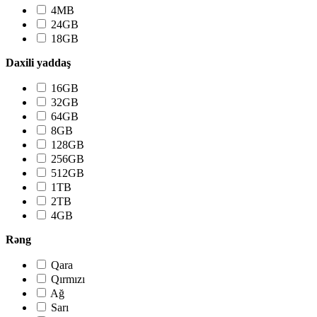
4MB
24GB
18GB
Daxili yaddaş
16GB
32GB
64GB
8GB
128GB
256GB
512GB
1TB
2TB
4GB
Rəng
Qara
Qırmızı
Ağ
Sarı