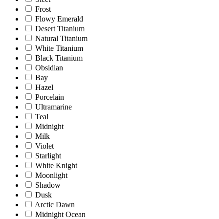
Frost
Flowy Emerald
Desert Titanium
Natural Titanium
White Titanium
Black Titanium
Obsidian
Bay
Hazel
Porcelain
Ultramarine
Teal
Midnight
Milk
Violet
Starlight
White Knight
Moonlight
Shadow
Dusk
Arctic Dawn
Midnight Ocean