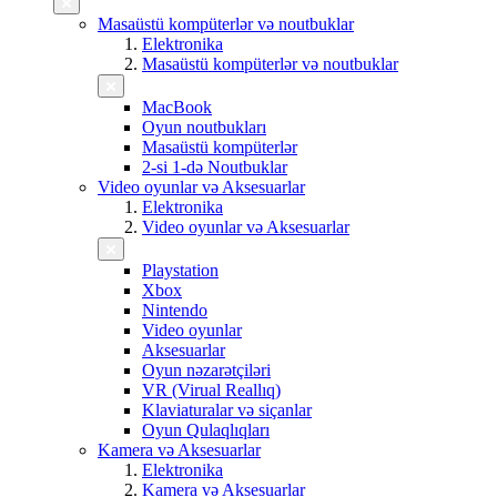
Masaüstü kompüterlər və noutbuklar
Elektronika
Masaüstü kompüterlər və noutbuklar
MacBook
Oyun noutbukları
Masaüstü kompüterlər
2-si 1-də Noutbuklar
Video oyunlar və Aksesuarlar
Elektronika
Video oyunlar və Aksesuarlar
Playstation
Xbox
Nintendo
Video oyunlar
Aksesuarlar
Oyun nəzarətçiləri
VR (Virual Reallıq)
Klaviaturalar və siçanlar
Oyun Qulaqlıqları
Kamera və Aksesuarlar
Elektronika
Kamera və Aksesuarlar