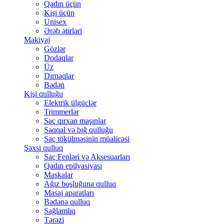
Qadın üçün
Kişi üçün
Unisex
Ərəb ətirləri
Makiyaj
Gözlər
Dodaqlar
Üz
Dırnaqlar
Bədən
Kişi qulluğu
Elektrik ülgüclər
Trimmerlər
Saç qırxan maşınlar
Saqqal və bığ qulluğu
Saç tökülməsinin müalicəsi
Şəxsi qulluq
Saç Fenləri və Aksesuarları
Qadın epilyasiyası
Maskalar
Ağız boşluğuna qulluq
Masaj aparatları
Bədənə qulluq
Sağlamlıq
Tərəzi