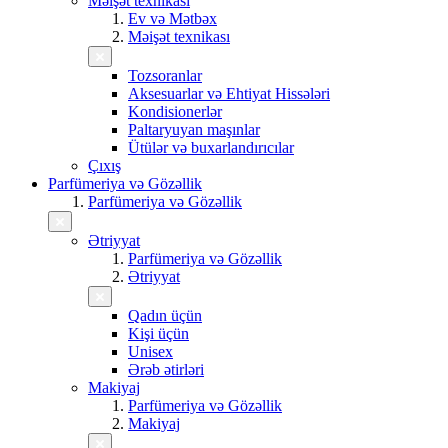
Məişət texnikası
Ev və Mətbəx
Məişət texnikası
Tozsoranlar
Aksesuarlar və Ehtiyat Hissələri
Kondisionerlər
Paltaryuyan maşınlar
Ütülər və buxarlandırıcılar
Çıxış
Parfümeriya və Gözəllik
Parfümeriya və Gözəllik
Ətriyyat
Parfümeriya və Gözəllik
Ətriyyat
Qadın üçün
Kişi üçün
Unisex
Ərəb ətirləri
Makiyaj
Parfümeriya və Gözəllik
Makiyaj