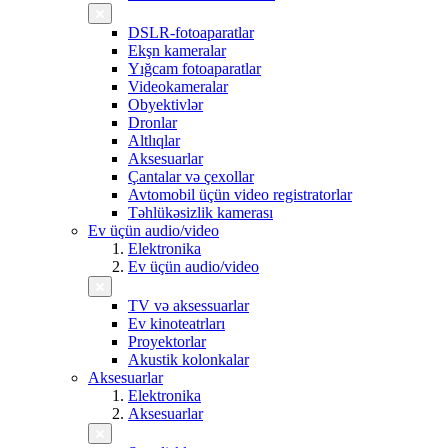
DSLR-fotoaparatlar
Ekşn kameralar
Yığcam fotoaparatlar
Videokameralar
Obyektivlər
Dronlar
Altlıqlar
Aksesuarlar
Çantalar və çexollar
Avtomobil üçün video registratorlar
Təhlükəsizlik kamerası
Ev üçün audio/video
Elektronika
Ev üçün audio/video
TV və aksessuarlar
Ev kinoteatrları
Proyektorlar
Akustik kolonkalar
Aksesuarlar
Elektronika
Aksesuarlar