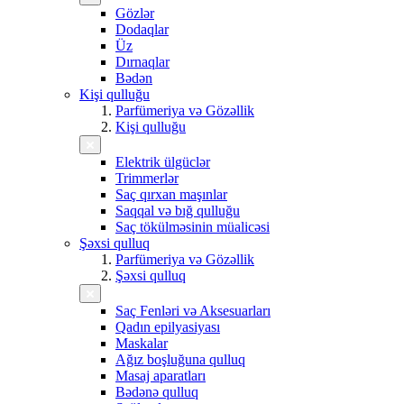
Gözlər
Dodaqlar
Üz
Dırnaqlar
Bədən
Kişi qulluğu
Parfümeriya və Gözəllik
Kişi qulluğu
Elektrik ülgüclər
Trimmerlər
Saç qırxan maşınlar
Saqqal və bığ qulluğu
Saç tökülməsinin müalicəsi
Şəxsi qulluq
Parfümeriya və Gözəllik
Şəxsi qulluq
Saç Fenləri və Aksesuarları
Qadın epilyasiyası
Maskalar
Ağız boşluğuna qulluq
Masaj aparatları
Bədənə qulluq