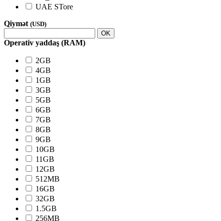
UAE STore
Qiymət
(USD)
OK
Operativ yaddaş (RAM)
2GB
4GB
1GB
3GB
5GB
6GB
7GB
8GB
9GB
10GB
11GB
12GB
512MB
16GB
32GB
1.5GB
256MB