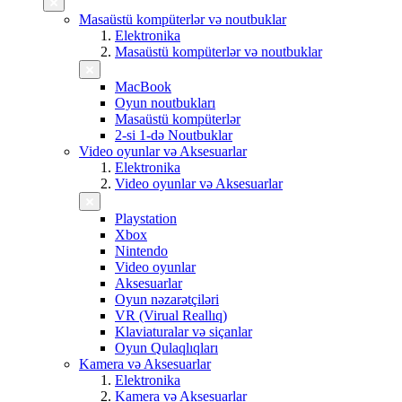
Masaüstü kompüterlər və noutbuklar
Elektronika
Masaüstü kompüterlər və noutbuklar
MacBook
Oyun noutbukları
Masaüstü kompüterlər
2-si 1-də Noutbuklar
Video oyunlar və Aksesuarlar
Elektronika
Video oyunlar və Aksesuarlar
Playstation
Xbox
Nintendo
Video oyunlar
Aksesuarlar
Oyun nəzarətçiləri
VR (Virual Reallıq)
Klaviaturalar və siçanlar
Oyun Qulaqlıqları
Kamera və Aksesuarlar
Elektronika
Kamera və Aksesuarlar