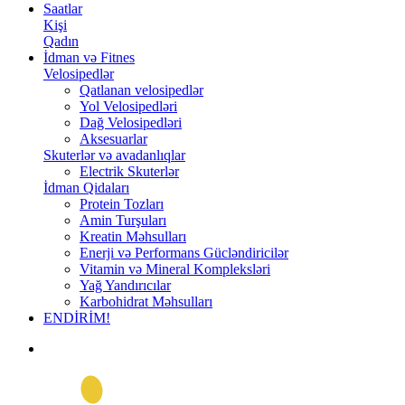
Saatlar
Kişi
Qadın
İdman və Fitnes
Velosipedlər
Qatlanan velosipedlər
Yol Velosipedləri
Dağ Velosipedləri
Aksesuarlar
Skuterlər və avadanlıqlar
Electrik Skuterlər
İdman Qidaları
Protein Tozları
Amin Turşuları
Kreatin Məhsulları
Enerji və Performans Gücləndiricilər
Vitamin və Mineral Kompleksləri
Yağ Yandırıcılar
Karbohidrat Məhsulları
ENDİRİM!