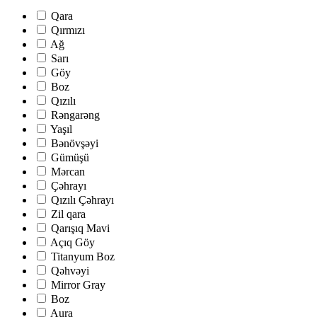
Qara
Qırmızı
Ağ
Sarı
Göy
Boz
Qızılı
Rəngarəng
Yaşıl
Bənövşəyi
Gümüşü
Mərcan
Çəhrayı
Qızılı Çəhrayı
Zil qara
Qarışıq Mavi
Açıq Göy
Titanyum Boz
Qəhvəyi
Mirror Gray
Boz
Aura