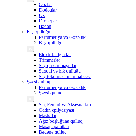
Gözlər
Dodaqlar
Üz
Dırnaqlar
Bədən
Kişi qulluğu
Parfümeriya və Gözəllik
Kişi qulluğu
Elektrik ülgüclər
Trimmerlər
Saç qırxan maşınlar
Saqqal və bığ qulluğu
Saç tökülməsinin müalicəsi
Şəxsi qulluq
Parfümeriya və Gözəllik
Şəxsi qulluq
Saç Fenləri və Aksesuarları
Qadın epilyasiyası
Maskalar
Ağız boşluğuna qulluq
Masaj aparatları
Bədənə qulluq