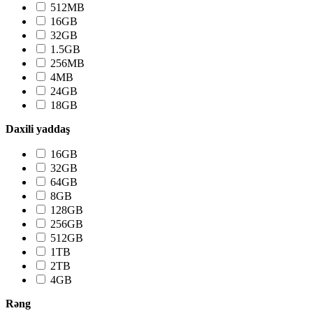
512MB
16GB
32GB
1.5GB
256MB
4MB
24GB
18GB
Daxili yaddaş
16GB
32GB
64GB
8GB
128GB
256GB
512GB
1TB
2TB
4GB
Rəng