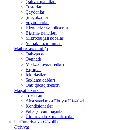
Qəhvə aparatları
Tosterlər
Çaydanlar
Şirəçəkənlər
Soyuducular
Blenderlər və mikserlər
Bişirmə panelləri
Mikrodalğalı sobalar
Yemək hazırlanması
Mətbəx avadanlığı
Qab-qacaq
Qənnadı
Mətbəx ləvazimatları
Bıçaqlar
İçki dəstləri
Saxlama qabları
Qab-qacaq dəstləri
Məişət texnikası
Tozsoranlar
Aksesuarlar və Ehtiyat Hissələri
Kondisionerlər
Paltaryuyan maşınlar
Ütülər və buxarlandırıcılar
Parfümeriya və Gözəllik
Ətriyyat