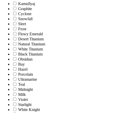
Kamuflyaj
Graphite
Cyclone
Snowfall
Sleet
Frost
Flowy Emerald
Desert Titanium
Natural Titanium
White Titanium
Black Titanium
Obsidian
Bay
Hazel
Porcelain
Ultramarine
Teal
Midnight
Milk
Violet
Starlight
White Knight