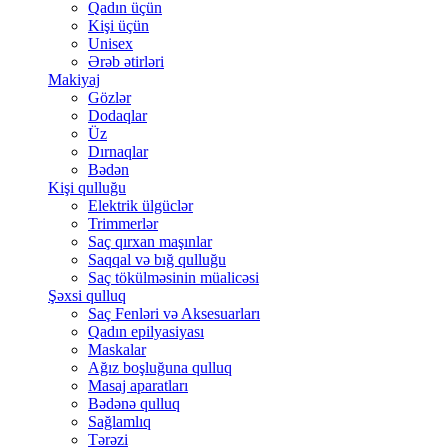
Qadın üçün
Kişi üçün
Unisex
Ərəb ətirləri
Makiyaj
Gözlər
Dodaqlar
Üz
Dırnaqlar
Bədən
Kişi qulluğu
Elektrik ülgüclər
Trimmerlər
Saç qırxan maşınlar
Saqqal və bığ qulluğu
Saç tökülməsinin müalicəsi
Şəxsi qulluq
Saç Fenləri və Aksesuarları
Qadın epilyasiyası
Maskalar
Ağız boşluğuna qulluq
Masaj aparatları
Bədənə qulluq
Sağlamlıq
Tərəzi