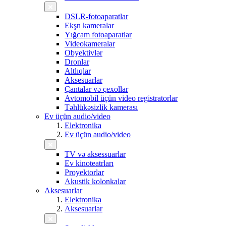
DSLR-fotoaparatlar
Ekşn kameralar
Yığcam fotoaparatlar
Videokameralar
Obyektivlər
Dronlar
Altlıqlar
Aksesuarlar
Çantalar və çexollar
Avtomobil üçün video registratorlar
Təhlükəsizlik kamerası
Ev üçün audio/video
Elektronika
Ev üçün audio/video
TV və aksessuarlar
Ev kinoteatrları
Proyektorlar
Akustik kolonkalar
Aksesuarlar
Elektronika
Aksesuarlar