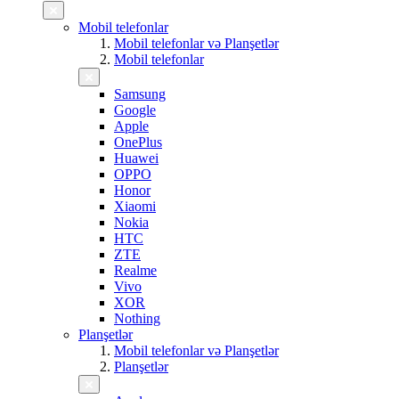
Mobil telefonlar
Mobil telefonlar və Planşetlər
Mobil telefonlar
Samsung
Google
Apple
OnePlus
Huawei
OPPO
Honor
Xiaomi
Nokia
HTC
ZTE
Realme
Vivo
XOR
Nothing
Planşetlər
Mobil telefonlar və Planşetlər
Planşetlər