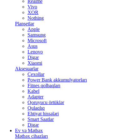
Realme
Vivo
XOR
Nothing
Planşetlər
Apple
Samsung
Microsoft
Asus
Lenovo
Digər
Xiaomi
Aksesuarlar
Çexollar
Power Bank akkumulyatorları
Fitnes qolbaqları
Kabel
Adapter
Qoruyucu örtüklər
Qulaqlıq
Ehtiyat hissələri
Smart Saatlar
Digər
Ev və Mətbəx
Mətbəx cihazları