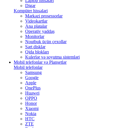
Laptop hissələri
Digər
Kompüter hissələri
Mərkəzi prosessorlar
Videokartlar
Ana platalar
Operativ yaddaş
Monitorlar
Noutbuk üçün çexollar
Sərt disklər
Qida blokları
Kulerlər və soyutma sistemləri
Mobil telefonlar və Planşetlər
Mobil telefonlar
Samsung
Google
Apple
OnePlus
Huawei
OPPO
Honor
Xiaomi
Nokia
HTC
ZTE