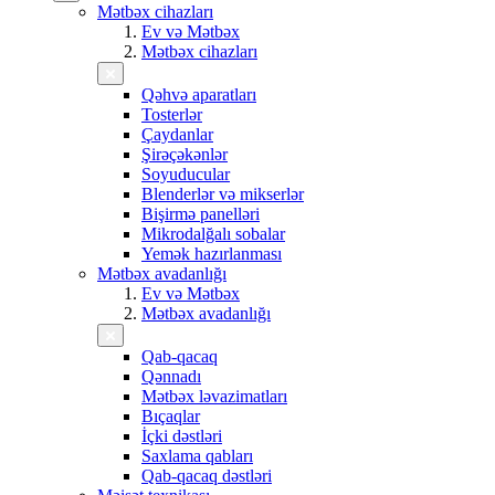
Mətbəx cihazları
Ev və Mətbəx
Mətbəx cihazları
Qəhvə aparatları
Tosterlər
Çaydanlar
Şirəçəkənlər
Soyuducular
Blenderlər və mikserlər
Bişirmə panelləri
Mikrodalğalı sobalar
Yemək hazırlanması
Mətbəx avadanlığı
Ev və Mətbəx
Mətbəx avadanlığı
Qab-qacaq
Qənnadı
Mətbəx ləvazimatları
Bıçaqlar
İçki dəstləri
Saxlama qabları
Qab-qacaq dəstləri