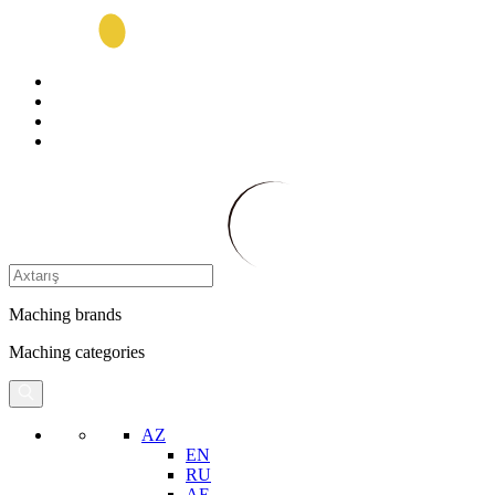
Maching brands
Maching categories
AZ
EN
RU
AE