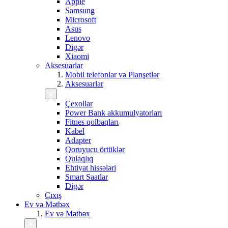
Apple
Samsung
Microsoft
Asus
Lenovo
Digər
Xiaomi
Aksesuarlar
Mobil telefonlar və Planşetlər
Aksesuarlar
Çexollar
Power Bank akkumulyatorları
Fitnes qolbaqları
Kabel
Adapter
Qoruyucu örtüklər
Qulaqlıq
Ehtiyat hissələri
Smart Saatlar
Digər
Çıxış
Ev və Mətbəx
Ev və Mətbəx