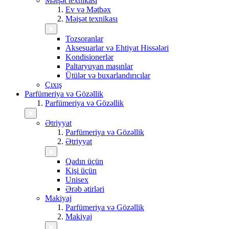
Məişət texnikası
Ev və Mətbəx
Məişət texnikası
Tozsoranlar
Aksesuarlar və Ehtiyat Hissələri
Kondisionerlər
Paltaryuyan maşınlar
Ütülər və buxarlandırıcılar
Çıxış
Parfümeriya və Gözəllik
Parfümeriya və Gözəllik
Ətriyyat
Parfümeriya və Gözəllik
Ətriyyat
Qadın üçün
Kişi üçün
Unisex
Ərəb ətirləri
Makiyaj
Parfümeriya və Gözəllik
Makiyaj