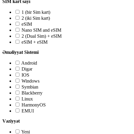
SIM kart sayı
1 (bir Sim kart)
2 (iki Sim kart)
eSIM
Nano SIM and eSIM
2 (Dual Sim) + eSIM
eSIM + eSIM
Əməliyyat Sistemi
Android
Digər
IOS
Windows
Symbian
Blackberry
Linux
HarmonyOS
EMUI
Vəziyyət
Yeni