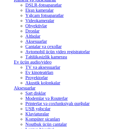
DSLR-fotoaparatlar
Ekşn kameralar
Yığcam fotoaparatlar
Videokameralar
Obyektivlər
Dronlar
Altlıqlar
Aksesuarlar
Çantalar və çexollar
Avtomobil üçün video registratorlar
Təhlükəsizlik kamerası
Ev üçün audio/video
TV və aksessuarlar
Ev kinoteatrları
Proyektorlar
Akustik kolonkalar
Aksesuarlar
Sərt disklər
Modemlər və Routerlər
Printerlər və çoxfunksiyalı qurğular
USB yığıcılar
Klaviaturalar
Kompüter siçanları
Noutbuk üçün çantalar