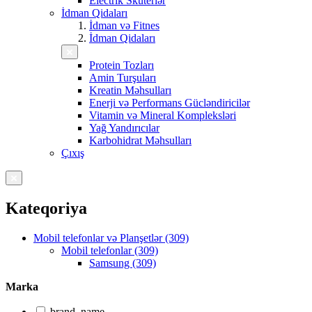
Electrik Skuterlər
İdman Qidaları
İdman və Fitnes
İdman Qidaları
Protein Tozları
Amin Turşuları
Kreatin Məhsulları
Enerji və Performans Gücləndiricilər
Vitamin və Mineral Kompleksləri
Yağ Yandırıcılar
Karbohidrat Məhsulları
Çıxış
Kateqoriya
Mobil telefonlar və Planşetlər (309)
Mobil telefonlar (309)
Samsung (309)
Marka
brand_name