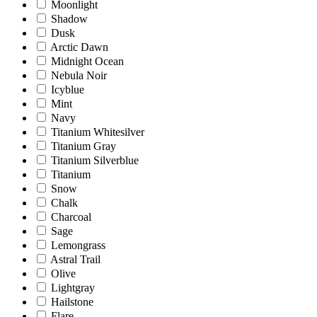
Moonlight
Shadow
Dusk
Arctic Dawn
Midnight Ocean
Nebula Noir
Icyblue
Mint
Navy
Titanium Whitesilver
Titanium Gray
Titanium Silverblue
Titanium
Snow
Chalk
Charcoal
Sage
Lemongrass
Astral Trail
Olive
Lightgray
Hailstone
Flare