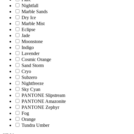
Nightfall
Marble Sands
Dry Ice
Marble Mist
Eclipse
Jade
Moonstone
Indigo
Lavender
Cosmic Orange
Sand Storm
Cryo
Subzero
Nightfreeze
Sky Cyan
PANTONE Slipstream
PANTONE Amazonite
PANTONE Zephyr
Fog
Orange
Tundra Umber