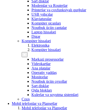
Sərt disklər
Modemlər və Routerlər
Printerlər və çoxfunksiyalı qurğular
USB yığıcılar
Klaviaturalar
Kompüter siçanları
Noutbuk üçün çantalar
Laptop hissələri
Digər
Kompüter hissələri
Elektronika
Kompüter hissələri
Mərkəzi prosessorlar
Videokartlar
Ana platalar
Operativ yaddaş
Monitorlar
Noutbuk üçün çexollar
Sərt disklər
Qida blokları
Kulerlər və soyutma sistemləri
Çıxış
Mobil telefonlar və Planşetlər
Mobil telefonlar və Planşetlər