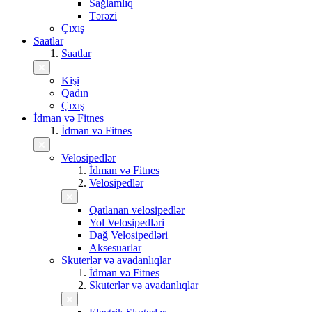
Sağlamlıq
Tərəzi
Çıxış
Saatlar
Saatlar
Kişi
Qadın
Çıxış
İdman və Fitnes
İdman və Fitnes
Velosipedlər
İdman və Fitnes
Velosipedlər
Qatlanan velosipedlər
Yol Velosipedləri
Dağ Velosipedləri
Aksesuarlar
Skuterlər və avadanlıqlar
İdman və Fitnes
Skuterlər və avadanlıqlar