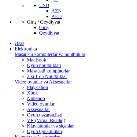
USD
AZN
AED
Giriş / Qeydiyyat
Giriş
Qeydiyyat
Əsas
Elektronika
Masaüstü kompüterlər və noutbuklar
MacBook
Oyun noutbukları
Masaüstü kompüterlər
2-si 1-də Noutbuklar
Video oyunlar və Aksesuarlar
Playstation
Xbox
Nintendo
Video oyunlar
Aksesuarlar
Oyun nəzarətçiləri
VR (Virual Reallıq)
Klaviaturalar və siçanlar
Oyun Qulaqlıqları
Kamera və Aksesuarlar