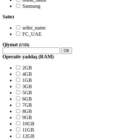
Samsung
Satıcı
seller_name
FC_UAE
Qiymət
(USD)
OK
Operativ yaddaş (RAM)
2GB
4GB
1GB
3GB
5GB
6GB
7GB
8GB
9GB
10GB
11GB
12GB