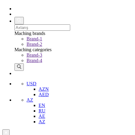
Maching brands
Brand-1
Brand-2
Maching categories
Brand-3
Brand-4
USD
AZN
AED
AZ
EN
RU
AE
AZ