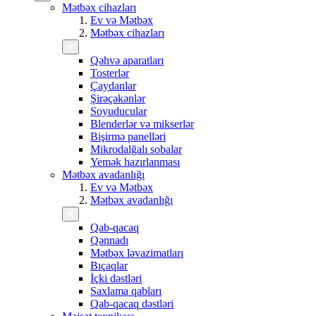
Mətbəx cihazları
Ev və Mətbəx
Mətbəx cihazları
Qəhvə aparatları
Tosterlər
Çaydanlar
Şirəçəkənlər
Soyuducular
Blenderlər və mikserlər
Bişirmə panelləri
Mikrodalğalı sobalar
Yemək hazırlanması
Mətbəx avadanlığı
Ev və Mətbəx
Mətbəx avadanlığı
Qab-qacaq
Qənnadı
Mətbəx ləvazimatları
Bıçaqlar
İçki dəstləri
Saxlama qabları
Qab-qacaq dəstləri