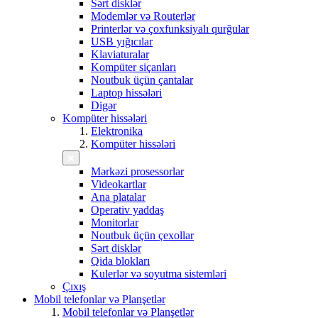
Sərt disklər
Modemlər və Routerlər
Printerlər və çoxfunksiyalı qurğular
USB yığıcılar
Klaviaturalar
Kompüter siçanları
Noutbuk üçün çantalar
Laptop hissələri
Digər
Kompüter hissələri
Elektronika
Kompüter hissələri
Mərkəzi prosessorlar
Videokartlar
Ana platalar
Operativ yaddaş
Monitorlar
Noutbuk üçün çexollar
Sərt disklər
Qida blokları
Kulerlər və soyutma sistemləri
Çıxış
Mobil telefonlar və Planşetlər
Mobil telefonlar və Planşetlər