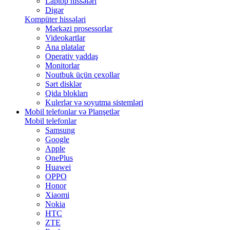
Laptop hissələri
Digər
Kompüter hissələri
Mərkəzi prosessorlar
Videokartlar
Ana platalar
Operativ yaddaş
Monitorlar
Noutbuk üçün çexollar
Sərt disklər
Qida blokları
Kulerlər və soyutma sistemləri
Mobil telefonlar və Planşetlər
Mobil telefonlar
Samsung
Google
Apple
OnePlus
Huawei
OPPO
Honor
Xiaomi
Nokia
HTC
ZTE