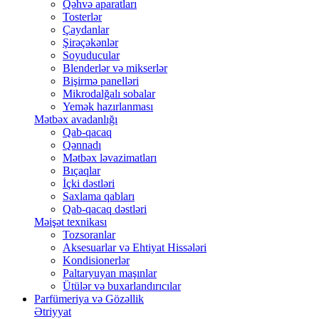
Qəhvə aparatları
Tosterlər
Çaydanlar
Şirəçəkənlər
Soyuducular
Blenderlər və mikserlər
Bişirmə panelləri
Mikrodalğalı sobalar
Yemək hazırlanması
Mətbəx avadanlığı
Qab-qacaq
Qənnadı
Mətbəx ləvazimatları
Bıçaqlar
İçki dəstləri
Saxlama qabları
Qab-qacaq dəstləri
Məişət texnikası
Tozsoranlar
Aksesuarlar və Ehtiyat Hissələri
Kondisionerlər
Paltaryuyan maşınlar
Ütülər və buxarlandırıcılar
Parfümeriya və Gözəllik
Ətriyyat