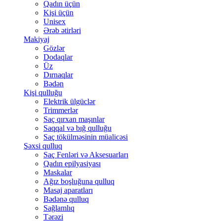
Qadın üçün
Kişi üçün
Unisex
Ərəb ətirləri
Makiyaj
Gözlər
Dodaqlar
Üz
Dırnaqlar
Bədən
Kişi qulluğu
Elektrik ülgüclər
Trimmerlər
Saç qırxan maşınlar
Saqqal və bığ qulluğu
Saç tökülməsinin müalicəsi
Şəxsi qulluq
Saç Fenləri və Aksesuarları
Qadın epilyasiyası
Maskalar
Ağız boşluğuna qulluq
Masaj aparatları
Bədənə qulluq
Sağlamlıq
Tərəzi