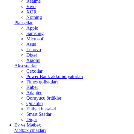
Realme
Vivo
XOR
Nothing
Planşetlər
Apple
Samsung
Microsoft
Asus
Lenovo
Digər
Xiaomi
Aksesuarlar
Çexollar
Power Bank akkumulyatorları
Fitnes qolbaqları
Kabel
Adapter
Qoruyucu örtüklər
Qulaqlıq
Ehtiyat hissələri
Smart Saatlar
Digər
Ev və Mətbəx
Mətbəx cihazları