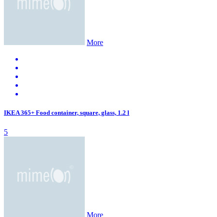
More
IKEA 365+ Food container, square, glass, 1.2 l
5
More