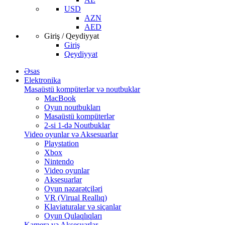
USD
AZN
AED
Giriş / Qeydiyyat
Giriş
Qeydiyyat
Əsas
Elektronika
Masaüstü kompüterlər və noutbuklar
MacBook
Oyun noutbukları
Masaüstü kompüterlər
2-si 1-də Noutbuklar
Video oyunlar və Aksesuarlar
Playstation
Xbox
Nintendo
Video oyunlar
Aksesuarlar
Oyun nəzarətçiləri
VR (Virual Reallıq)
Klaviaturalar və siçanlar
Oyun Qulaqlıqları
Kamera və Aksesuarlar