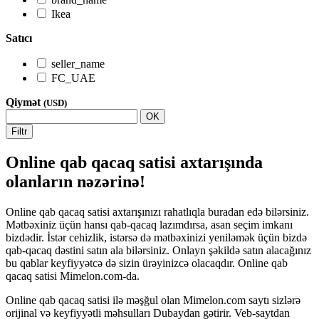
Ikea
Satıcı
seller_name
FC_UAE
Qiymət
(USD)
OK
Filtr
Online qab qacaq satisi axtarışında
olanların nəzərinə!
Online qab qacaq satisi axtarışınızı rahatlıqla buradan edə bilərsiniz.
Mətbəxiniz üçün hansı qab-qacaq lazımdırsa, asan seçim imkanı
bizdədir. İstər cehizlik, istərsə də mətbəxinizi yeniləmək üçün bizdə
qab-qacaq dəstini satın ala bilərsiniz. Onlayn şəkildə satın alacağınız
bu qablar keyfiyyətcə də sizin ürəyinizcə olacaqdır. Online qab
qacaq satisi Mimelon.com-da.
Online qab qacaq satisi ilə məşğul olan Mimelon.com saytı sizlərə
orijinal və keyfiyyətli məhsulları Dubaydan gətirir. Veb-saytdan