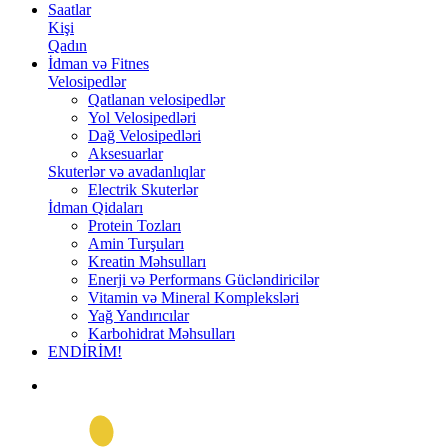
Saatlar
Kişi
Qadın
İdman və Fitnes
Velosipedlər
Qatlanan velosipedlər
Yol Velosipedləri
Dağ Velosipedləri
Aksesuarlar
Skuterlər və avadanlıqlar
Electrik Skuterlər
İdman Qidaları
Protein Tozları
Amin Turşuları
Kreatin Məhsulları
Enerji və Performans Gücləndiricilər
Vitamin və Mineral Kompleksləri
Yağ Yandırıcılar
Karbohidrat Məhsulları
ENDİRİM!