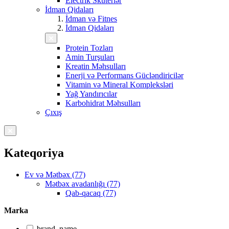
Electrik Skuterlər
İdman Qidaları
İdman və Fitnes
İdman Qidaları
Protein Tozları
Amin Turşuları
Kreatin Məhsulları
Enerji və Performans Gücləndiricilər
Vitamin və Mineral Kompleksləri
Yağ Yandırıcılar
Karbohidrat Məhsulları
Çıxış
Kateqoriya
Ev və Mətbəx (77)
Mətbəx avadanlığı (77)
Qab-qacaq (77)
Marka
brand_name