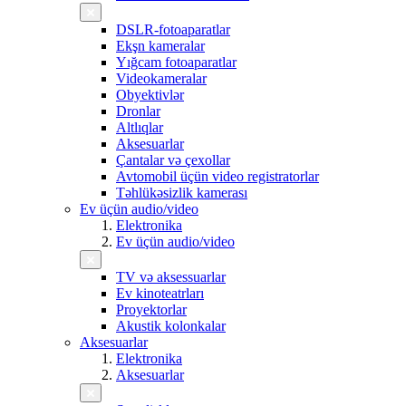
DSLR-fotoaparatlar
Ekşn kameralar
Yığcam fotoaparatlar
Videokameralar
Obyektivlər
Dronlar
Altlıqlar
Aksesuarlar
Çantalar və çexollar
Avtomobil üçün video registratorlar
Təhlükəsizlik kamerası
Ev üçün audio/video
Elektronika
Ev üçün audio/video
TV və aksessuarlar
Ev kinoteatrları
Proyektorlar
Akustik kolonkalar
Aksesuarlar
Elektronika
Aksesuarlar