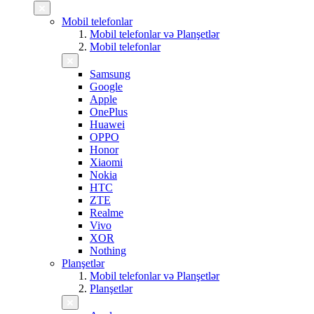
Mobil telefonlar
Mobil telefonlar və Planşetlər
Mobil telefonlar
Samsung
Google
Apple
OnePlus
Huawei
OPPO
Honor
Xiaomi
Nokia
HTC
ZTE
Realme
Vivo
XOR
Nothing
Planşetlər
Mobil telefonlar və Planşetlər
Planşetlər