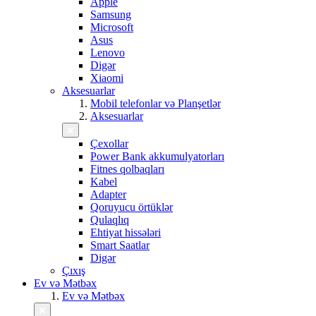
Apple
Samsung
Microsoft
Asus
Lenovo
Digər
Xiaomi
Aksesuarlar
Mobil telefonlar və Planşetlər
Aksesuarlar
Çexollar
Power Bank akkumulyatorları
Fitnes qolbaqları
Kabel
Adapter
Qoruyucu örtüklər
Qulaqlıq
Ehtiyat hissələri
Smart Saatlar
Digər
Çıxış
Ev və Mətbəx
Ev və Mətbəx