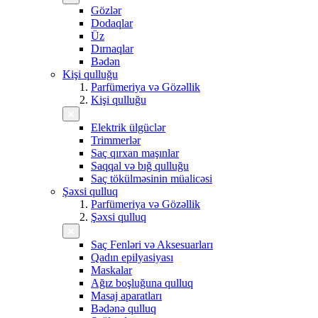
Gözlər
Dodaqlar
Üz
Dırnaqlar
Bədən
Kişi qulluğu
Parfümeriya və Gözəllik
Kişi qulluğu
Elektrik ülgüclər
Trimmerlər
Saç qırxan maşınlar
Saqqal və bığ qulluğu
Saç tökülməsinin müalicəsi
Şəxsi qulluq
Parfümeriya və Gözəllik
Şəxsi qulluq
Saç Fenləri və Aksesuarları
Qadın epilyasiyası
Maskalar
Ağız boşluğuna qulluq
Masaj aparatları
Bədənə qulluq