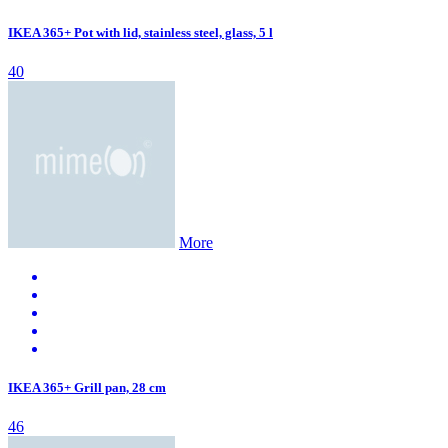
IKEA 365+ Pot with lid, stainless steel, glass, 5 l
40
More
IKEA 365+ Grill pan, 28 cm
46