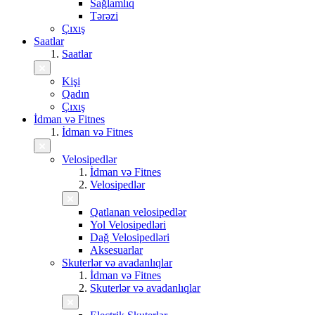
Sağlamlıq
Tərəzi
Çıxış
Saatlar
Saatlar
Kişi
Qadın
Çıxış
İdman və Fitnes
İdman və Fitnes
Velosipedlər
İdman və Fitnes
Velosipedlər
Qatlanan velosipedlər
Yol Velosipedləri
Dağ Velosipedləri
Aksesuarlar
Skuterlər və avadanlıqlar
İdman və Fitnes
Skuterlər və avadanlıqlar