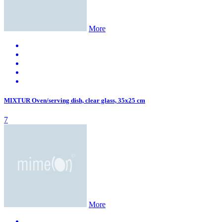
More
MIXTUR Oven/serving dish, clear glass, 35x25 cm
7
More