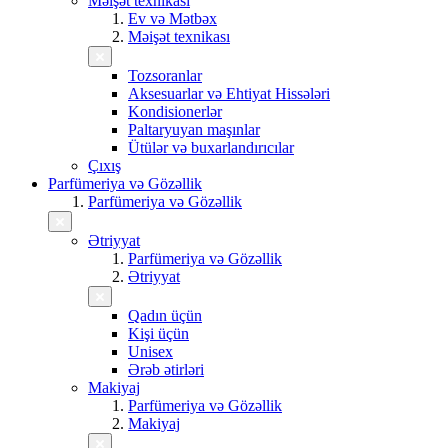
Məişət texnikası
Ev və Mətbəx
Məişət texnikası
Tozsoranlar
Aksesuarlar və Ehtiyat Hissələri
Kondisionerlər
Paltaryuyan maşınlar
Ütülər və buxarlandırıcılar
Çıxış
Parfümeriya və Gözəllik
Parfümeriya və Gözəllik
Ətriyyat
Parfümeriya və Gözəllik
Ətriyyat
Qadın üçün
Kişi üçün
Unisex
Ərəb ətirləri
Makiyaj
Parfümeriya və Gözəllik
Makiyaj