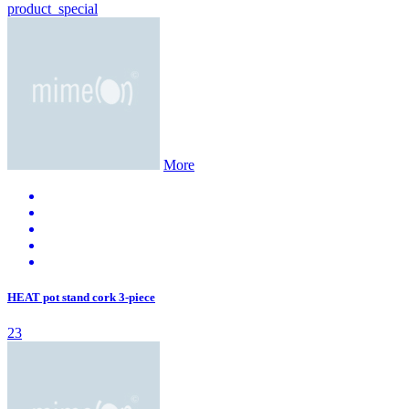
product_special
More
HEAT pot stand cork 3-piece
23