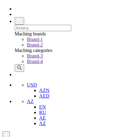
Maching brands
Brand-1
Brand-2
Maching categories
Brand-3
Brand-4
USD
AZN
AED
AZ
EN
RU
AE
AZ