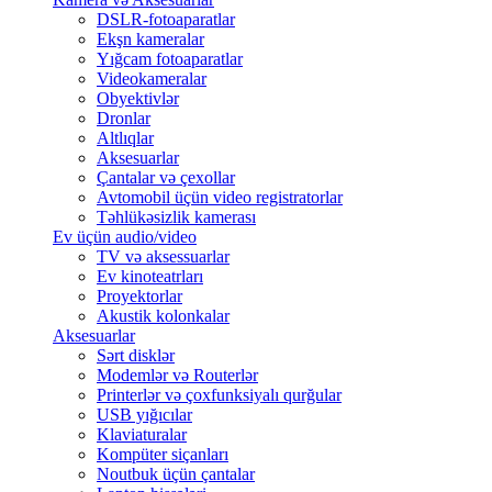
DSLR-fotoaparatlar
Ekşn kameralar
Yığcam fotoaparatlar
Videokameralar
Obyektivlər
Dronlar
Altlıqlar
Aksesuarlar
Çantalar və çexollar
Avtomobil üçün video registratorlar
Təhlükəsizlik kamerası
Ev üçün audio/video
TV və aksessuarlar
Ev kinoteatrları
Proyektorlar
Akustik kolonkalar
Aksesuarlar
Sərt disklər
Modemlər və Routerlər
Printerlər və çoxfunksiyalı qurğular
USB yığıcılar
Klaviaturalar
Kompüter siçanları
Noutbuk üçün çantalar