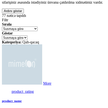
sifarişiniz əsasında istədiyiniz ünvana çatdırılma xidmətimiz vardır.
Ardını göstər
77
nəticə tapıldı
Filtr
Sırala
Göstər
Kateqoriya:
Qab-qacaq
More
product_rating
product_name