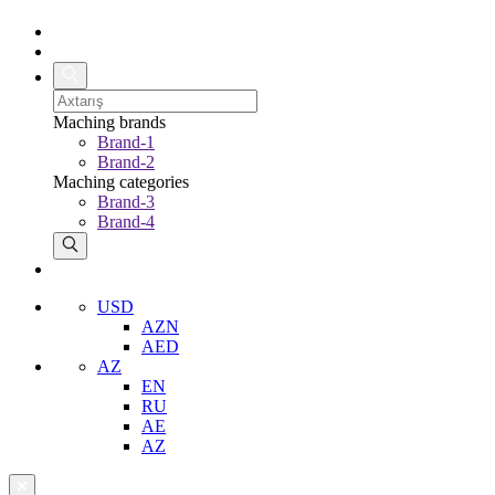
Maching brands
Brand-1
Brand-2
Maching categories
Brand-3
Brand-4
USD
AZN
AED
AZ
EN
RU
AE
AZ