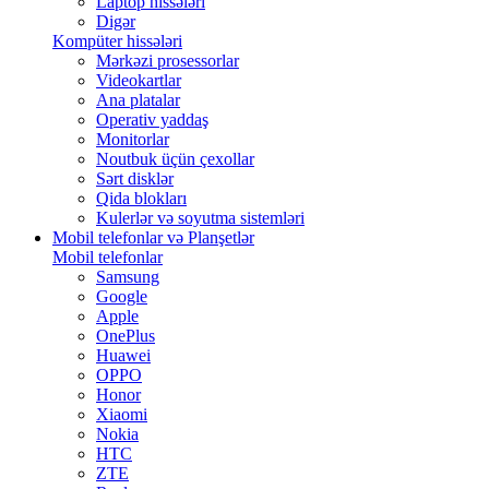
Laptop hissələri
Digər
Kompüter hissələri
Mərkəzi prosessorlar
Videokartlar
Ana platalar
Operativ yaddaş
Monitorlar
Noutbuk üçün çexollar
Sərt disklər
Qida blokları
Kulerlər və soyutma sistemləri
Mobil telefonlar və Planşetlər
Mobil telefonlar
Samsung
Google
Apple
OnePlus
Huawei
OPPO
Honor
Xiaomi
Nokia
HTC
ZTE