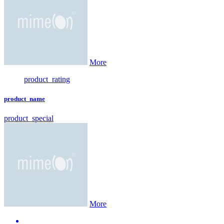
More
product_rating
product_name
product_special
More