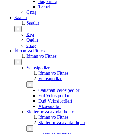
Sağlamlıq
Tərəzi
Çıxış
Saatlar
Saatlar
Kişi
Qadın
Çıxış
İdman və Fitnes
İdman və Fitnes
Velosipedlər
İdman və Fitnes
Velosipedlər
Qatlanan velosipedlər
Yol Velosipedləri
Dağ Velosipedləri
Aksesuarlar
Skuterlər və avadanlıqlar
İdman və Fitnes
Skuterlər və avadanlıqlar