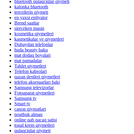
bluetooth qulaqciqlar qiymeti
kalonka bluetooth
terezilerin qiymeti
en yaxsi epilyator
Brend saatlar
sireceken masin
kosmetika qiymetleri
kasmetikalar ve qiymetleri
Dubaydan telefonlar
huda beauty baku
mat dodaq boyalari
mat pamadalar
Tablet qiymetleri
Telefon kabrolari
qazan destleri qiymetleri
telefon aksesuarları baki
Samsung televizorlar
Fotoaparat qiymetleri
Samsung tv
Smart tv
canon qiymətləri
noutbuk almaq
online qab qacaq satisi
tonal krem qiymetleri
qulaqciqlar qiymeti