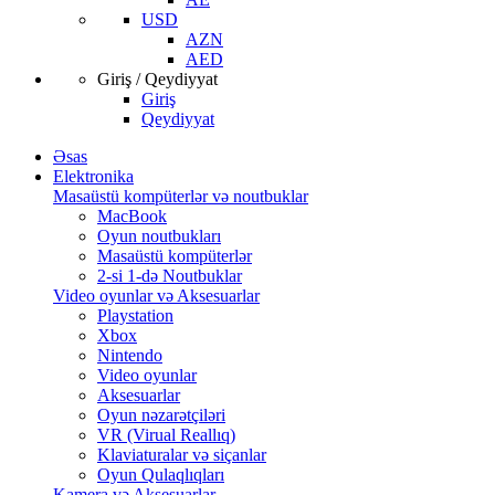
USD
AZN
AED
Giriş / Qeydiyyat
Giriş
Qeydiyyat
Əsas
Elektronika
Masaüstü kompüterlər və noutbuklar
MacBook
Oyun noutbukları
Masaüstü kompüterlər
2-si 1-də Noutbuklar
Video oyunlar və Aksesuarlar
Playstation
Xbox
Nintendo
Video oyunlar
Aksesuarlar
Oyun nəzarətçiləri
VR (Virual Reallıq)
Klaviaturalar və siçanlar
Oyun Qulaqlıqları
Kamera və Aksesuarlar