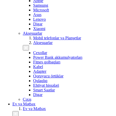
Apple
Samsung
Microsoft
Asus
Lenovo
Digər
Xiaomi
Aksesuarlar
Mobil telefonlar və Planşetlər
Aksesuarlar
Çexollar
Power Bank akkumulyatorları
Fitnes qolbaqları
Kabel
Adapter
Qoruyucu örtüklər
Qulaqlıq
Ehtiyat hissələri
Smart Saatlar
Digər
Çıxış
Ev və Mətbəx
Ev və Mətbəx