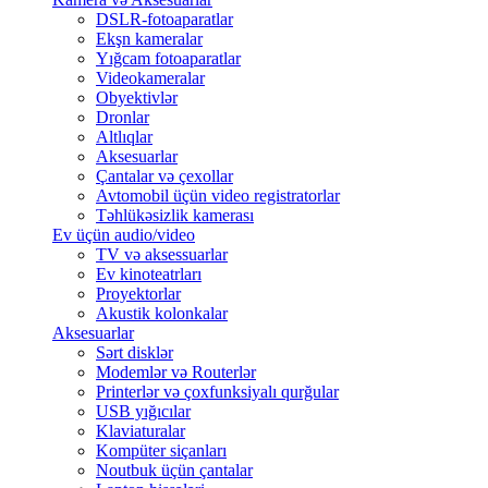
DSLR-fotoaparatlar
Ekşn kameralar
Yığcam fotoaparatlar
Videokameralar
Obyektivlər
Dronlar
Altlıqlar
Aksesuarlar
Çantalar və çexollar
Avtomobil üçün video registratorlar
Təhlükəsizlik kamerası
Ev üçün audio/video
TV və aksessuarlar
Ev kinoteatrları
Proyektorlar
Akustik kolonkalar
Aksesuarlar
Sərt disklər
Modemlər və Routerlər
Printerlər və çoxfunksiyalı qurğular
USB yığıcılar
Klaviaturalar
Kompüter siçanları
Noutbuk üçün çantalar