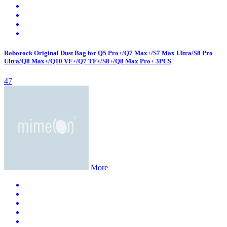
Roborock Original Dust Bag for Q5 Pro+/Q7 Max+/S7 Max Ultra/S8 Pro
Ultra/Q8 Max+/Q10 VF+/Q7 TF+/S8+/Q8 Max Pro+ 3PCS
47
More