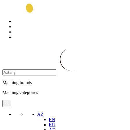
Maching brands
Maching categories
AZ
EN
RU
AE