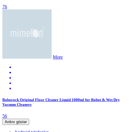
76
More
Roborock Original Floor Cleaner Liquid 1000ml for Robot & Wet Dry
Vacuum Cleaners
56
Ardını göstər