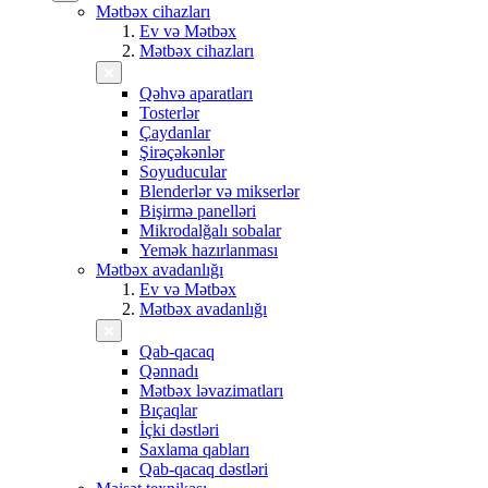
Mətbəx cihazları
Ev və Mətbəx
Mətbəx cihazları
Qəhvə aparatları
Tosterlər
Çaydanlar
Şirəçəkənlər
Soyuducular
Blenderlər və mikserlər
Bişirmə panelləri
Mikrodalğalı sobalar
Yemək hazırlanması
Mətbəx avadanlığı
Ev və Mətbəx
Mətbəx avadanlığı
Qab-qacaq
Qənnadı
Mətbəx ləvazimatları
Bıçaqlar
İçki dəstləri
Saxlama qabları
Qab-qacaq dəstləri