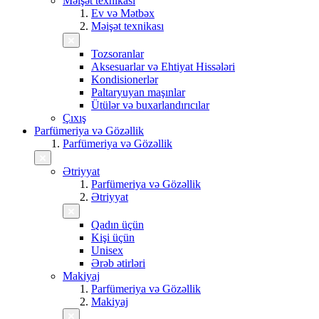
Məişət texnikası
Ev və Mətbəx
Məişət texnikası
Tozsoranlar
Aksesuarlar və Ehtiyat Hissələri
Kondisionerlər
Paltaryuyan maşınlar
Ütülər və buxarlandırıcılar
Çıxış
Parfümeriya və Gözəllik
Parfümeriya və Gözəllik
Ətriyyat
Parfümeriya və Gözəllik
Ətriyyat
Qadın üçün
Kişi üçün
Unisex
Ərəb ətirləri
Makiyaj
Parfümeriya və Gözəllik
Makiyaj