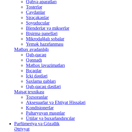
Qəhvə aparatları
Tosterlər
Çaydanlar
Şirəçəkənlər
Soyuducular
Blenderlər və mikserlər
Bişirmə panelləri
Mikrodalğalı sobalar
Yemək hazırlanması
Mətbəx avadanlığı
Qab-qacaq
Qənnadı
Mətbəx ləvazimatları
Bıçaqlar
İçki dəstləri
Saxlama qabları
Qab-qacaq dəstləri
Məişət texnikası
Tozsoranlar
Aksesuarlar və Ehtiyat Hissələri
Kondisionerlər
Paltaryuyan maşınlar
Ütülər və buxarlandırıcılar
Parfümeriya və Gözəllik
Ətriyyat