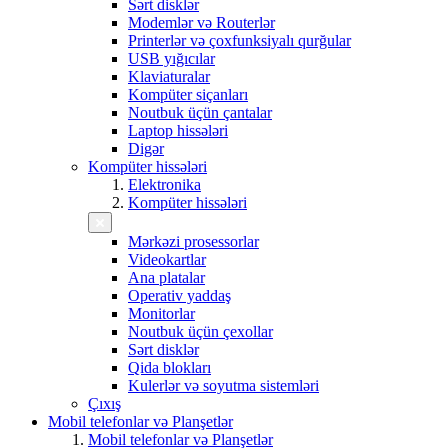
Sərt disklər
Modemlər və Routerlər
Printerlər və çoxfunksiyalı qurğular
USB yığıcılar
Klaviaturalar
Kompüter siçanları
Noutbuk üçün çantalar
Laptop hissələri
Digər
Kompüter hissələri
Elektronika
Kompüter hissələri
Mərkəzi prosessorlar
Videokartlar
Ana platalar
Operativ yaddaş
Monitorlar
Noutbuk üçün çexollar
Sərt disklər
Qida blokları
Kulerlər və soyutma sistemləri
Çıxış
Mobil telefonlar və Planşetlər
Mobil telefonlar və Planşetlər