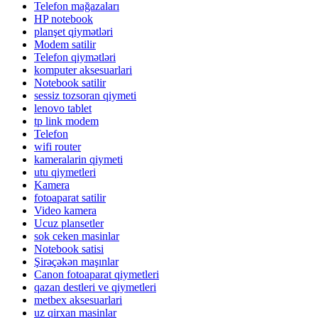
Telefon mağazaları
HP notebook
planşet qiymətləri
Modem satilir
Telefon qiymətləri
komputer aksesuarlari
Notebook satilir
sessiz tozsoran qiymeti
lenovo tablet
tp link modem
Telefon
wifi router
kameralarin qiymeti
utu qiymetleri
Kamera
fotoaparat satilir
Video kamera
Ucuz plansetler
sok ceken masinlar
Notebook satisi
Şirəçəkən maşınlar
Canon fotoaparat qiymetleri
qazan destleri ve qiymetleri
metbex aksesuarlari
uz qirxan masinlar