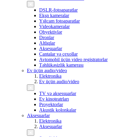
DSLR-fotoaparatlar
Ekşn kameralar
Yığcam fotoaparatlar
Videokameralar
Obyektivlər
Dronlar
Altlıqlar
Aksesuarlar
Çantalar və çexollar
Avtomobil üçün video registratorlar
Təhlükəsizlik kamerası
Ev üçün audio/video
Elektronika
Ev üçün audio/video
TV və aksessuarlar
Ev kinoteatrları
Proyektorlar
Akustik kolonkalar
Aksesuarlar
Elektronika
Aksesuarlar