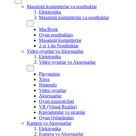
Masaüstü kompüterlər və noutbuklar
Elektronika
Masaüstü kompüterlər və noutbuklar
MacBook
Oyun noutbukları
Masaüstü kompüterlər
2-si 1-də Noutbuklar
Video oyunlar və Aksesuarlar
Elektronika
Video oyunlar və Aksesuarlar
Playstation
Xbox
Nintendo
Video oyunlar
Aksesuarlar
Oyun nəzarətçiləri
VR (Virual Reallıq)
Klaviaturalar və siçanlar
Oyun Qulaqlıqları
Kamera və Aksesuarlar
Elektronika
Kamera və Aksesuarlar