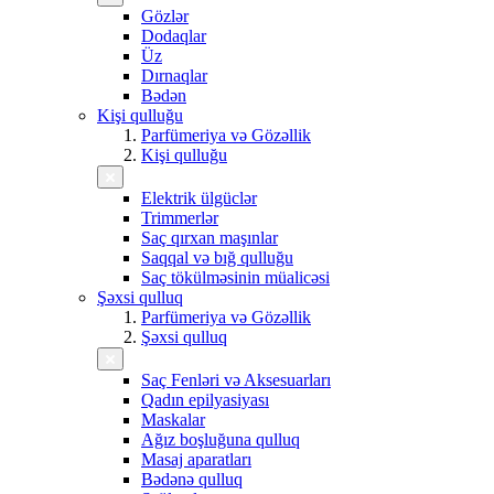
Gözlər
Dodaqlar
Üz
Dırnaqlar
Bədən
Kişi qulluğu
Parfümeriya və Gözəllik
Kişi qulluğu
Elektrik ülgüclər
Trimmerlər
Saç qırxan maşınlar
Saqqal və bığ qulluğu
Saç tökülməsinin müalicəsi
Şəxsi qulluq
Parfümeriya və Gözəllik
Şəxsi qulluq
Saç Fenləri və Aksesuarları
Qadın epilyasiyası
Maskalar
Ağız boşluğuna qulluq
Masaj aparatları
Bədənə qulluq