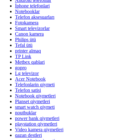
Android telefonlar
İphone telefonlari
Notebooklar
Telefon aksesuarları
Fotokamera
Smart televizorlar
Canon kamera
Philips ütü
Tefal ütü
printer almaq
TP Link
Metbex qablari
gopro
Lg televizor
Acer Notebook
Telefonlarin qiymeti
Telefon satisi
Notebook qiymetleri
Planset qiymetleri
smart watch qiymeti
noutbuklar
power bank qiymetleri
playstation qiymetleri
Video kamera qiymetleri
qazan destleri