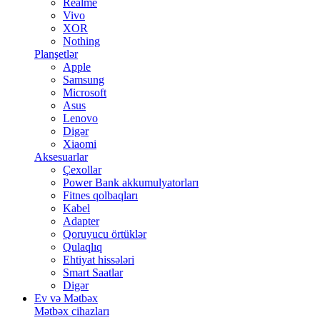
Realme
Vivo
XOR
Nothing
Planşetlər
Apple
Samsung
Microsoft
Asus
Lenovo
Digər
Xiaomi
Aksesuarlar
Çexollar
Power Bank akkumulyatorları
Fitnes qolbaqları
Kabel
Adapter
Qoruyucu örtüklər
Qulaqlıq
Ehtiyat hissələri
Smart Saatlar
Digər
Ev və Mətbəx
Mətbəx cihazları