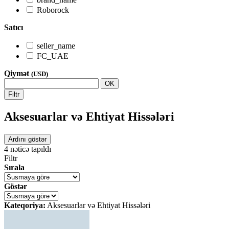
Roborock
Satıcı
seller_name
FC_UAE
Qiymət
(USD)
OK
Filtr
Aksesuarlar və Ehtiyat Hissələri
Ardını göstər
4
nəticə tapıldı
Filtr
Sırala
Göstər
Kateqoriya:
Aksesuarlar və Ehtiyat Hissələri