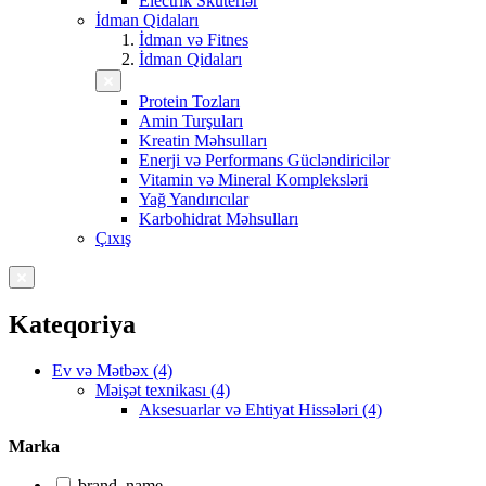
Electrik Skuterlər
İdman Qidaları
İdman və Fitnes
İdman Qidaları
Protein Tozları
Amin Turşuları
Kreatin Məhsulları
Enerji və Performans Gücləndiricilər
Vitamin və Mineral Kompleksləri
Yağ Yandırıcılar
Karbohidrat Məhsulları
Çıxış
Kateqoriya
Ev və Mətbəx (4)
Məişət texnikası (4)
Aksesuarlar və Ehtiyat Hissələri (4)
Marka
brand_name