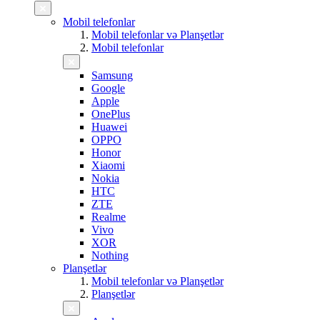
Mobil telefonlar
Mobil telefonlar və Planşetlər
Mobil telefonlar
Samsung
Google
Apple
OnePlus
Huawei
OPPO
Honor
Xiaomi
Nokia
HTC
ZTE
Realme
Vivo
XOR
Nothing
Planşetlər
Mobil telefonlar və Planşetlər
Planşetlər