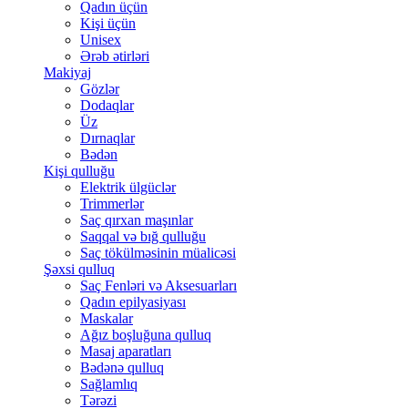
Qadın üçün
Kişi üçün
Unisex
Ərəb ətirləri
Makiyaj
Gözlər
Dodaqlar
Üz
Dırnaqlar
Bədən
Kişi qulluğu
Elektrik ülgüclər
Trimmerlər
Saç qırxan maşınlar
Saqqal və bığ qulluğu
Saç tökülməsinin müalicəsi
Şəxsi qulluq
Saç Fenləri və Aksesuarları
Qadın epilyasiyası
Maskalar
Ağız boşluğuna qulluq
Masaj aparatları
Bədənə qulluq
Sağlamlıq
Tərəzi