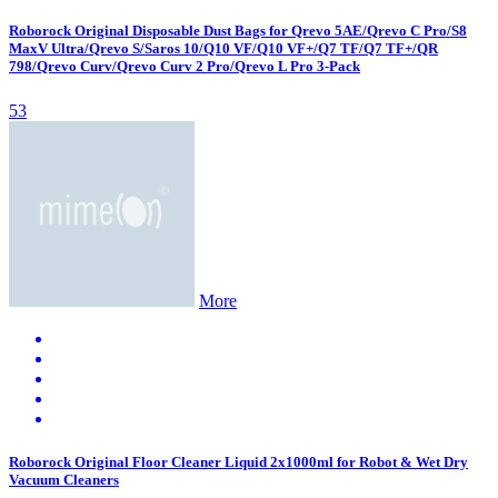
Roborock Original Disposable Dust Bags for Qrevo 5AE/Qrevo C Pro/S8
MaxV Ultra/Qrevo S/Saros 10/Q10 VF/Q10 VF+/Q7 TF/Q7 TF+/QR
798/Qrevo Curv/Qrevo Curv 2 Pro/Qrevo L Pro 3-Pack
53
More
Roborock Original Floor Cleaner Liquid 2x1000ml for Robot & Wet Dry
Vacuum Cleaners