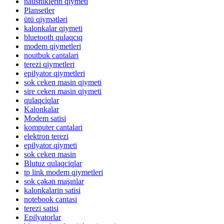
nausniklerin qiymeti
Plansetler
ütü qiymətləri
kalonkalar qiymeti
bluetooth qulaqcıq
modem qiymetleri
noutbuk cantalari
terezi qiymetleri
epilyator qiymetleri
sok ceken masin qiymeti
sire ceken masin qiymeti
qulaqciqlar
Kalonkalar
Modem satisi
komputer cantalari
elektron terezi
epilyator qiymeti
sok ceken masin
Blutuz qulaqciqlar
tp link modem qiymetleri
sok çəkən maşınlar
kalonkalarin satisi
notebook cantasi
terezi satisi
Epilyatorlar