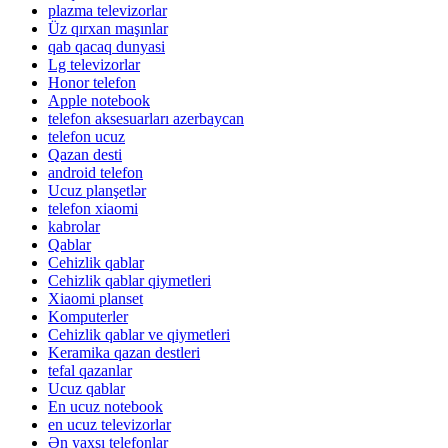
plazma televizorlar
Üz qırxan maşınlar
qab qacaq dunyasi
Lg televizorlar
Honor telefon
Apple notebook
telefon aksesuarları azerbaycan
telefon ucuz
Qazan desti
android telefon
Ucuz planşetlər
telefon xiaomi
kabrolar
Qablar
Cehizlik qablar
Cehizlik qablar qiymetleri
Xiaomi planset
Komputerler
Cehizlik qablar ve qiymetleri
Keramika qazan destleri
tefal qazanlar
Ucuz qablar
En ucuz notebook
en ucuz televizorlar
Ən yaxşı telefonlar