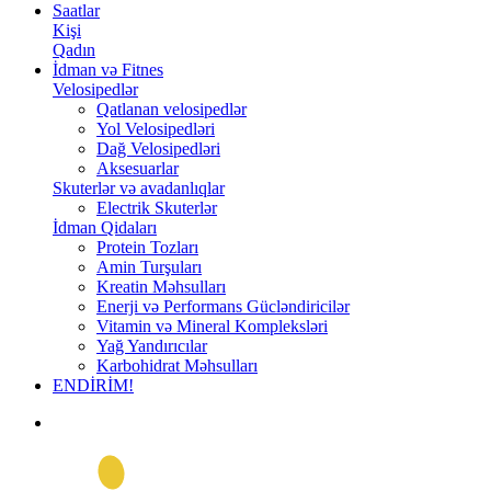
Saatlar
Kişi
Qadın
İdman və Fitnes
Velosipedlər
Qatlanan velosipedlər
Yol Velosipedləri
Dağ Velosipedləri
Aksesuarlar
Skuterlər və avadanlıqlar
Electrik Skuterlər
İdman Qidaları
Protein Tozları
Amin Turşuları
Kreatin Məhsulları
Enerji və Performans Gücləndiricilər
Vitamin və Mineral Kompleksləri
Yağ Yandırıcılar
Karbohidrat Məhsulları
ENDİRİM!