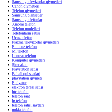
Samsung televizorlar qiymetleri
Canon qiymetleri
Telefon qiymetleri
Samsung plansetler
Samsung telefonlar
Xiaomi telefon
Telefon modelleri
Telefonlarin satisi
Ucuz telefon
Plazma televizorlar qiymetleri
En ucuz telefon
Mi telefon
Lenovo telefon
Komputer qiymetleri
Şirəçəkən
Playstation satisi
Bahali qol saatlari
playstation qiymeti
Epilyator
elektron tərəzi satışı
htc telefon
telefon saat
lg telefon
telefon satisi saytlari
nokia telefon