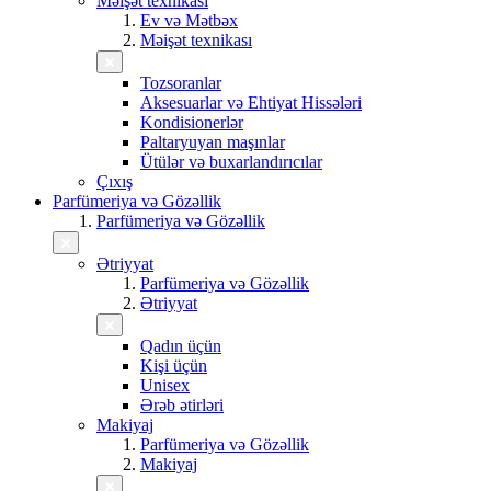
Məişət texnikası
Ev və Mətbəx
Məişət texnikası
Tozsoranlar
Aksesuarlar və Ehtiyat Hissələri
Kondisionerlər
Paltaryuyan maşınlar
Ütülər və buxarlandırıcılar
Çıxış
Parfümeriya və Gözəllik
Parfümeriya və Gözəllik
Ətriyyat
Parfümeriya və Gözəllik
Ətriyyat
Qadın üçün
Kişi üçün
Unisex
Ərəb ətirləri
Makiyaj
Parfümeriya və Gözəllik
Makiyaj