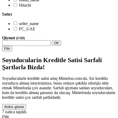
Hitachi
Satıcı
seller_name
FC_UAE
Qiymət
(USD)
OK
Filtr
Soyuducularin Kreditle Satisi Sərfəli
Şərtlərlə Bizdə!
Soyuducularin kreditle satisi artıq Mimelon.com-da. Siz kreditlə
soyuducu almaq istəyirsinizsə, bunu onlayn şəkildə sifarişlə əldə
etmək Mimelonla çox asandır. Sərfəli qiymətə satılan soyuducuları,
həm də kreditlə almaq şansınız da olacaq. Mimelonda soyuducularin
kreditle satisi çox sərfəli şərtlərlədir.
Ardını göstər
7
nəticə tapıldı
Filtr