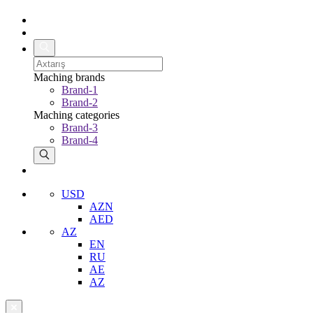
Maching brands
Brand-1
Brand-2
Maching categories
Brand-3
Brand-4
USD
AZN
AED
AZ
EN
RU
AE
AZ