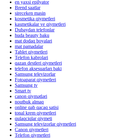
en yaxsi epilyator
Brend saatlar
sireceken masin
kosmetika qiymetleri
kasmetikalar ve qiymetleri
Dubaydan telefonlar
huda beauty baku
mat dodaq boyalari
mat pamadalar
Tablet qiymetleri
Telefon kabrolari
qazan destleri qiymetleri
telefon aksesuarları baki
Samsung televizorlar
Fotoaparat qiymetleri
Samsung tv
Smart tv
canon qiymətləri
noutbuk almaq
online qab qacaq satisi
tonal krem qiymetleri
qulaqciqlar qiymeti
Samsung televizorlar qiymetleri
Canon qiymetleri
Telefon qiymetleri