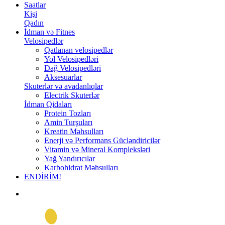
Saatlar
Kişi
Qadın
İdman və Fitnes
Velosipedlər
Qatlanan velosipedlər
Yol Velosipedləri
Dağ Velosipedləri
Aksesuarlar
Skuterlər və avadanlıqlar
Electrik Skuterlər
İdman Qidaları
Protein Tozları
Amin Turşuları
Kreatin Məhsulları
Enerji və Performans Gücləndiricilər
Vitamin və Mineral Kompleksləri
Yağ Yandırıcılar
Karbohidrat Məhsulları
ENDİRİM!