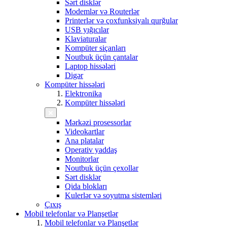
Sərt disklər
Modemlər və Routerlər
Printerlər və çoxfunksiyalı qurğular
USB yığıcılar
Klaviaturalar
Kompüter siçanları
Noutbuk üçün çantalar
Laptop hissələri
Digər
Kompüter hissələri
Elektronika
Kompüter hissələri
Mərkəzi prosessorlar
Videokartlar
Ana platalar
Operativ yaddaş
Monitorlar
Noutbuk üçün çexollar
Sərt disklər
Qida blokları
Kulerlər və soyutma sistemləri
Çıxış
Mobil telefonlar və Planşetlər
Mobil telefonlar və Planşetlər