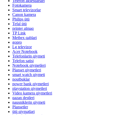
Telefon aksesuarları
Fotokamera
Smart televizorlar
Canon kamera
Philips ütü
Tefal ütü
printer almaq
TP Link
Metbex qablari
gopro
Lg televizor
Acer Notebook
Telefonlarin qiymeti
Telefon satisi
Notebook qiymetleri
Planset qiymetleri
smart watch qiymeti
noutbuklar
power bank qiymetleri
playstation qiymetleri
Video kamera qiymetleri
qazan destleri
nausniklerin qiymeti
Plansetler
ütü qiymətləri