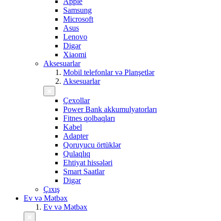
Apple
Samsung
Microsoft
Asus
Lenovo
Digər
Xiaomi
Aksesuarlar
Mobil telefonlar və Planşetlər
Aksesuarlar
Çexollar
Power Bank akkumulyatorları
Fitnes qolbaqları
Kabel
Adapter
Qoruyucu örtüklər
Qulaqlıq
Ehtiyat hissələri
Smart Saatlar
Digər
Çıxış
Ev və Mətbəx
Ev və Mətbəx