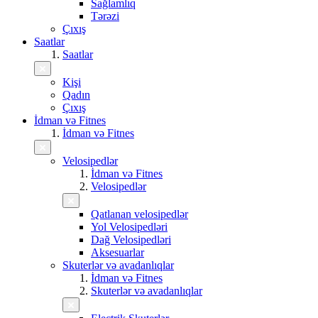
Sağlamlıq
Tərəzi
Çıxış
Saatlar
Saatlar
Kişi
Qadın
Çıxış
İdman və Fitnes
İdman və Fitnes
Velosipedlər
İdman və Fitnes
Velosipedlər
Qatlanan velosipedlər
Yol Velosipedləri
Dağ Velosipedləri
Aksesuarlar
Skuterlər və avadanlıqlar
İdman və Fitnes
Skuterlər və avadanlıqlar