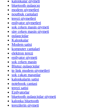
kalonkalar qiymeti
bluetooth qulaqcıq
modem qiymetleri
noutbuk cantalari
terezi qiymetleri
epilyator qiymetleri
sok ceken masin qiymeti
sire ceken masin qiymeti
qulaqciqlar
Kalonkalar
Modem satisi
komputer cantalari
elektron terezi
epilyator qiymeti
sok ceken masin
Blutuz qulaqciqlar
tp link modem qiymetleri
sok çəkən maşınlar
kalonkalarin satisi
notebook cantasi
terezi satisi
Epilyatorlar
bluetooth qulaqciqlar qiymeti
kalonka bluetooth
terezilerin qiymeti