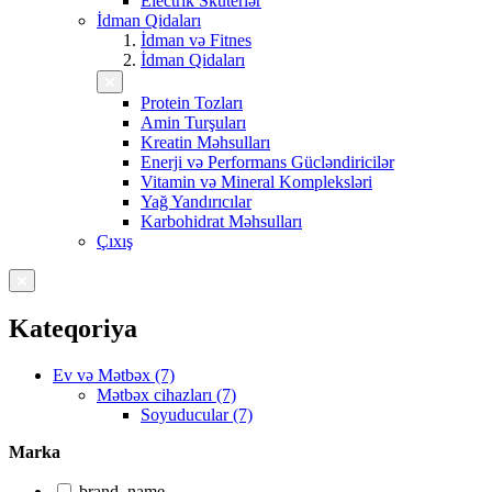
Electrik Skuterlər
İdman Qidaları
İdman və Fitnes
İdman Qidaları
Protein Tozları
Amin Turşuları
Kreatin Məhsulları
Enerji və Performans Gücləndiricilər
Vitamin və Mineral Kompleksləri
Yağ Yandırıcılar
Karbohidrat Məhsulları
Çıxış
Kateqoriya
Ev və Mətbəx (7)
Mətbəx cihazları (7)
Soyuducular (7)
Marka
brand_name