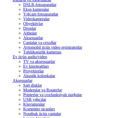
DSLR-fotoaparatlar
Ekşn kameralar
Yığcam fotoaparatlar
Videokameralar
Obyektivlər
Dronlar
Altlıqlar
Aksesuarlar
Çantalar və çexollar
Avtomobil üçün video registratorlar
Təhlükəsizlik kamerası
Ev üçün audio/video
TV və aksessuarlar
Ev kinoteatrları
Proyektorlar
Akustik kolonkalar
Aksesuarlar
Sərt disklər
Modemlər və Routerlər
Printerlər və çoxfunksiyalı qurğular
USB yığıcılar
Klaviaturalar
Kompüter siçanları
Noutbuk üçün çantalar