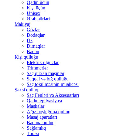
Qadın üçün
Kişi üçün
Unisex
Ərəb ətirləri
Makiyaj
Gözlər
Dodaqlar
Üz
Dırnaqlar
Bədən
Kişi qulluğu
Elektrik ülgüclər
Trimmerlər
Saç qırxan maşınlar
Saqqal və bığ qulluğu
Saç tökülməsinin müalicəsi
Şəxsi qulluq
Saç Fenləri və Aksesuarları
Qadın epilyasiyası
Maskalar
Ağız boşluğuna qulluq
Masaj aparatları
Bədənə qulluq
Sağlamlıq
Tərəzi