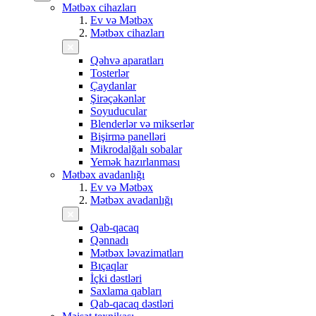
Mətbəx cihazları
Ev və Mətbəx
Mətbəx cihazları
Qəhvə aparatları
Tosterlər
Çaydanlar
Şirəçəkənlər
Soyuducular
Blenderlər və mikserlər
Bişirmə panelləri
Mikrodalğalı sobalar
Yemək hazırlanması
Mətbəx avadanlığı
Ev və Mətbəx
Mətbəx avadanlığı
Qab-qacaq
Qənnadı
Mətbəx ləvazimatları
Bıçaqlar
İçki dəstləri
Saxlama qabları
Qab-qacaq dəstləri