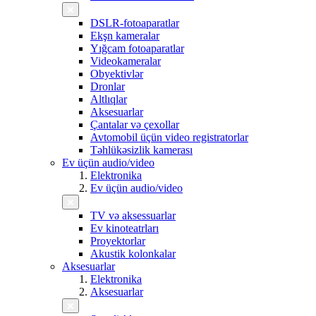
DSLR-fotoaparatlar
Ekşn kameralar
Yığcam fotoaparatlar
Videokameralar
Obyektivlər
Dronlar
Altlıqlar
Aksesuarlar
Çantalar və çexollar
Avtomobil üçün video registratorlar
Təhlükəsizlik kamerası
Ev üçün audio/video
Elektronika
Ev üçün audio/video
TV və aksessuarlar
Ev kinoteatrları
Proyektorlar
Akustik kolonkalar
Aksesuarlar
Elektronika
Aksesuarlar