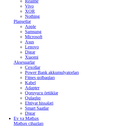
Realme
Vivo
XOR
Nothing
Planşetlər
Apple
Samsung
Microsoft
Asus
Lenovo
Digər
Xiaomi
Aksesuarlar
Çexollar
Power Bank akkumulyatorları
Fitnes qolbaqları
Kabel
Adapter
Qoruyucu örtüklər
Qulaqlıq
Ehtiyat hissələri
Smart Saatlar
Digər
Ev və Mətbəx
Mətbəx cihazları