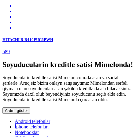
HITACHI R-B410PUC6PWH
589
Soyuducularin kreditle satisi Mimelonda!
Soyuducularin kreditle satisi Mimelon.com-da asan və sərfəli
şərtlərlə. Artıq siz bizim onlayn satış saytımız Mimelondan sərfəli
qiymətə olan soyuducuları asan şəkildə kreditlə də ala biləcəksiniz.
Saytımızda daxil olub bəyəndiyiniz soyuducunu seçib əldə edin.
Soyuducularin kreditle satisi Mimelonla çox asan oldu.
Ardını göstər
Android telefonlar
İphone telefonlari
Notebooklar