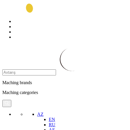
Maching brands
Maching categories
AZ
EN
RU
AE