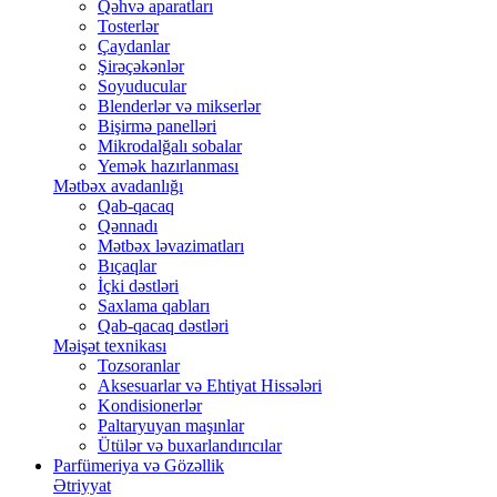
Qəhvə aparatları
Tosterlər
Çaydanlar
Şirəçəkənlər
Soyuducular
Blenderlər və mikserlər
Bişirmə panelləri
Mikrodalğalı sobalar
Yemək hazırlanması
Mətbəx avadanlığı
Qab-qacaq
Qənnadı
Mətbəx ləvazimatları
Bıçaqlar
İçki dəstləri
Saxlama qabları
Qab-qacaq dəstləri
Məişət texnikası
Tozsoranlar
Aksesuarlar və Ehtiyat Hissələri
Kondisionerlər
Paltaryuyan maşınlar
Ütülər və buxarlandırıcılar
Parfümeriya və Gözəllik
Ətriyyat