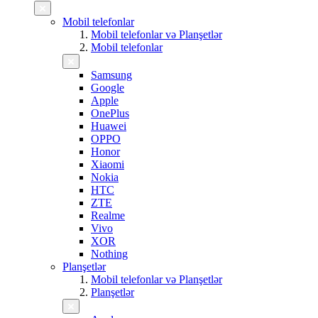
Mobil telefonlar
Mobil telefonlar və Planşetlər
Mobil telefonlar
Samsung
Google
Apple
OnePlus
Huawei
OPPO
Honor
Xiaomi
Nokia
HTC
ZTE
Realme
Vivo
XOR
Nothing
Planşetlər
Mobil telefonlar və Planşetlər
Planşetlər