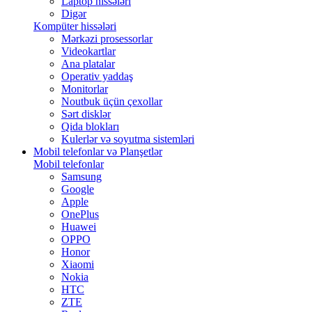
Laptop hissələri
Digər
Kompüter hissələri
Mərkəzi prosessorlar
Videokartlar
Ana platalar
Operativ yaddaş
Monitorlar
Noutbuk üçün çexollar
Sərt disklər
Qida blokları
Kulerlər və soyutma sistemləri
Mobil telefonlar və Planşetlər
Mobil telefonlar
Samsung
Google
Apple
OnePlus
Huawei
OPPO
Honor
Xiaomi
Nokia
HTC
ZTE