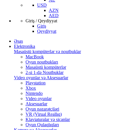
USD
AZN
AED
Giriş / Qeydiyyat
Giriş
Qeydiyyat
Əsas
Elektronika
Masaüstü kompüterlər və noutbuklar
MacBook
Oyun noutbukları
Masaüstü kompüterlər
2-si 1-də Noutbuklar
Video oyunlar və Aksesuarlar
Playstation
Xbox
Nintendo
Video oyunlar
Aksesuarlar
Oyun nəzarətçiləri
VR (Virual Reallıq)
Klaviaturalar və siçanlar
Oyun Qulaqlıqları
Kamera və Aksesuarlar