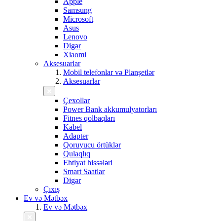
Apple
Samsung
Microsoft
Asus
Lenovo
Digər
Xiaomi
Aksesuarlar
Mobil telefonlar və Planşetlər
Aksesuarlar
Çexollar
Power Bank akkumulyatorları
Fitnes qolbaqları
Kabel
Adapter
Qoruyucu örtüklər
Qulaqlıq
Ehtiyat hissələri
Smart Saatlar
Digər
Çıxış
Ev və Mətbəx
Ev və Mətbəx