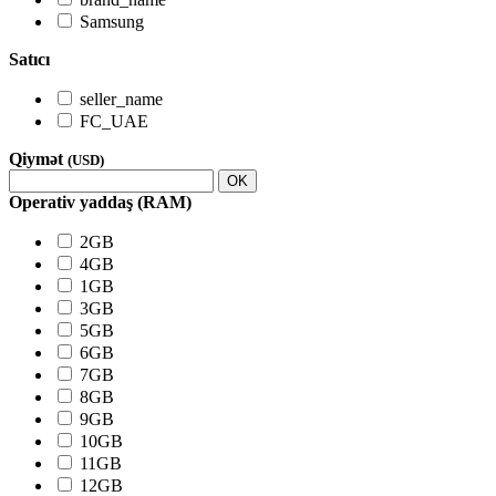
Samsung
Satıcı
seller_name
FC_UAE
Qiymət
(USD)
OK
Operativ yaddaş (RAM)
2GB
4GB
1GB
3GB
5GB
6GB
7GB
8GB
9GB
10GB
11GB
12GB