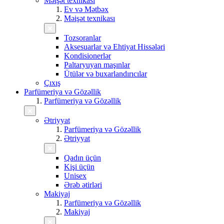
Məişət texnikası
Ev və Mətbəx
Məişət texnikası
Tozsoranlar
Aksesuarlar və Ehtiyat Hissələri
Kondisionerlər
Paltaryuyan maşınlar
Ütülər və buxarlandırıcılar
Çıxış
Parfümeriya və Gözəllik
Parfümeriya və Gözəllik
Ətriyyat
Parfümeriya və Gözəllik
Ətriyyat
Qadın üçün
Kişi üçün
Unisex
Ərəb ətirləri
Makiyaj
Parfümeriya və Gözəllik
Makiyaj