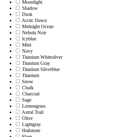
Moonlight
Shadow
Dusk
Arctic Dawn
Midnight Ocean
Nebula Noir
Icyblue
Mint
Navy
Titanium Whitesilver
Titanium Gray
Titanium Silverblue
Titanium
Snow
Chalk
Charcoal
Sage
Lemongrass
Astral Trail
Olive
Lightgray
Hailstone
Flare