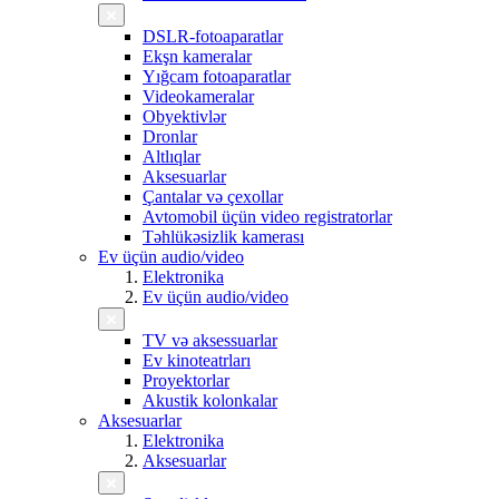
DSLR-fotoaparatlar
Ekşn kameralar
Yığcam fotoaparatlar
Videokameralar
Obyektivlər
Dronlar
Altlıqlar
Aksesuarlar
Çantalar və çexollar
Avtomobil üçün video registratorlar
Təhlükəsizlik kamerası
Ev üçün audio/video
Elektronika
Ev üçün audio/video
TV və aksessuarlar
Ev kinoteatrları
Proyektorlar
Akustik kolonkalar
Aksesuarlar
Elektronika
Aksesuarlar