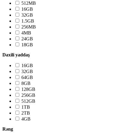
512MB
16GB
32GB
1.5GB
256MB
4MB
24GB
18GB
Daxili yaddaş
16GB
32GB
64GB
8GB
128GB
256GB
512GB
1TB
2TB
4GB
Rəng