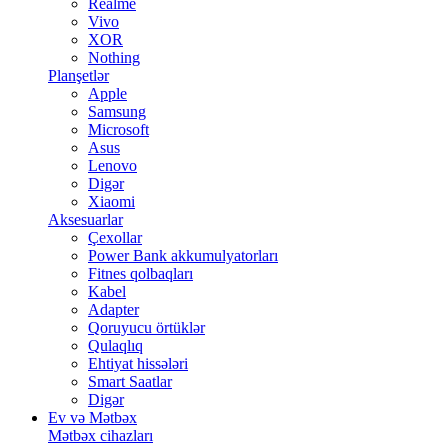
Realme
Vivo
XOR
Nothing
Planşetlər
Apple
Samsung
Microsoft
Asus
Lenovo
Digər
Xiaomi
Aksesuarlar
Çexollar
Power Bank akkumulyatorları
Fitnes qolbaqları
Kabel
Adapter
Qoruyucu örtüklər
Qulaqlıq
Ehtiyat hissələri
Smart Saatlar
Digər
Ev və Mətbəx
Mətbəx cihazları