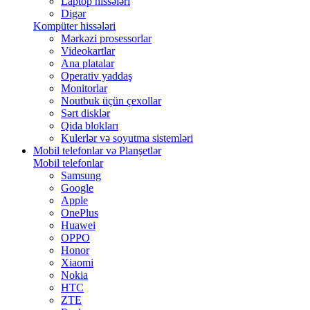
Laptop hissələri
Digər
Kompüter hissələri
Mərkəzi prosessorlar
Videokartlar
Ana platalar
Operativ yaddaş
Monitorlar
Noutbuk üçün çexollar
Sərt disklər
Qida blokları
Kulerlər və soyutma sistemləri
Mobil telefonlar və Planşetlər
Mobil telefonlar
Samsung
Google
Apple
OnePlus
Huawei
OPPO
Honor
Xiaomi
Nokia
HTC
ZTE