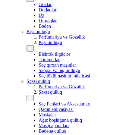
Gözlər
Dodaqlar
Üz
Dırnaqlar
Bədən
Kişi qulluğu
Parfümeriya və Gözəllik
Kişi qulluğu
Elektrik ülgüclər
Trimmerlər
Saç qırxan maşınlar
Saqqal və bığ qulluğu
Saç tökülməsinin müalicəsi
Şəxsi qulluq
Parfümeriya və Gözəllik
Şəxsi qulluq
Saç Fenləri və Aksesuarları
Qadın epilyasiyası
Maskalar
Ağız boşluğuna qulluq
Masaj aparatları
Bədənə qulluq