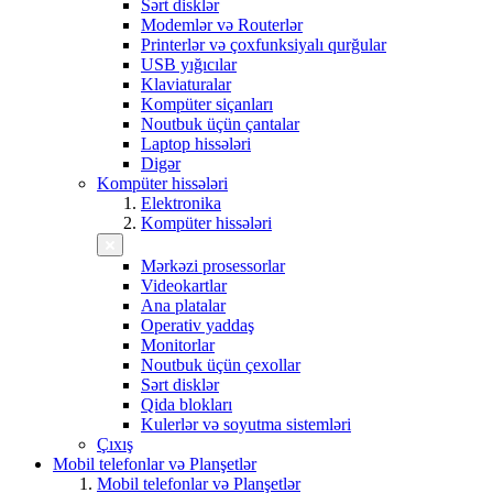
Sərt disklər
Modemlər və Routerlər
Printerlər və çoxfunksiyalı qurğular
USB yığıcılar
Klaviaturalar
Kompüter siçanları
Noutbuk üçün çantalar
Laptop hissələri
Digər
Kompüter hissələri
Elektronika
Kompüter hissələri
Mərkəzi prosessorlar
Videokartlar
Ana platalar
Operativ yaddaş
Monitorlar
Noutbuk üçün çexollar
Sərt disklər
Qida blokları
Kulerlər və soyutma sistemləri
Çıxış
Mobil telefonlar və Planşetlər
Mobil telefonlar və Planşetlər