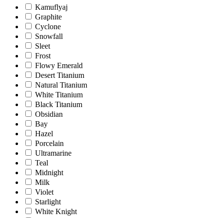
Kamuflyaj
Graphite
Cyclone
Snowfall
Sleet
Frost
Flowy Emerald
Desert Titanium
Natural Titanium
White Titanium
Black Titanium
Obsidian
Bay
Hazel
Porcelain
Ultramarine
Teal
Midnight
Milk
Violet
Starlight
White Knight