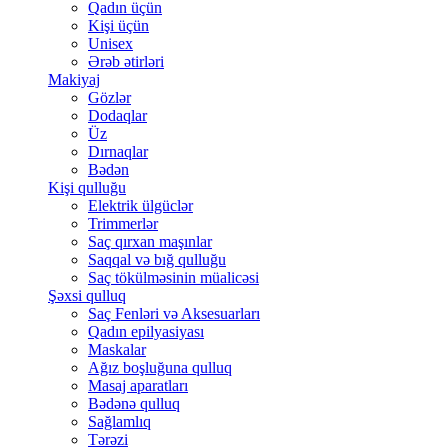
Qadın üçün
Kişi üçün
Unisex
Ərəb ətirləri
Makiyaj
Gözlər
Dodaqlar
Üz
Dırnaqlar
Bədən
Kişi qulluğu
Elektrik ülgüclər
Trimmerlər
Saç qırxan maşınlar
Saqqal və bığ qulluğu
Saç tökülməsinin müalicəsi
Şəxsi qulluq
Saç Fenləri və Aksesuarları
Qadın epilyasiyası
Maskalar
Ağız boşluğuna qulluq
Masaj aparatları
Bədənə qulluq
Sağlamlıq
Tərəzi