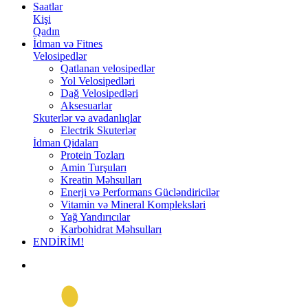
Saatlar
Kişi
Qadın
İdman və Fitnes
Velosipedlər
Qatlanan velosipedlər
Yol Velosipedləri
Dağ Velosipedləri
Aksesuarlar
Skuterlər və avadanlıqlar
Electrik Skuterlər
İdman Qidaları
Protein Tozları
Amin Turşuları
Kreatin Məhsulları
Enerji və Performans Gücləndiricilər
Vitamin və Mineral Kompleksləri
Yağ Yandırıcılar
Karbohidrat Məhsulları
ENDİRİM!