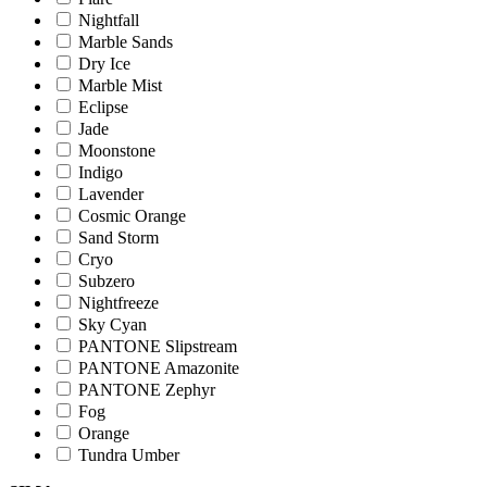
Nightfall
Marble Sands
Dry Ice
Marble Mist
Eclipse
Jade
Moonstone
Indigo
Lavender
Cosmic Orange
Sand Storm
Cryo
Subzero
Nightfreeze
Sky Cyan
PANTONE Slipstream
PANTONE Amazonite
PANTONE Zephyr
Fog
Orange
Tundra Umber