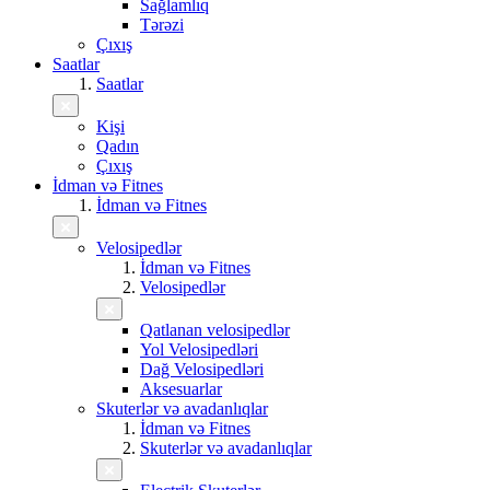
Sağlamlıq
Tərəzi
Çıxış
Saatlar
Saatlar
Kişi
Qadın
Çıxış
İdman və Fitnes
İdman və Fitnes
Velosipedlər
İdman və Fitnes
Velosipedlər
Qatlanan velosipedlər
Yol Velosipedləri
Dağ Velosipedləri
Aksesuarlar
Skuterlər və avadanlıqlar
İdman və Fitnes
Skuterlər və avadanlıqlar