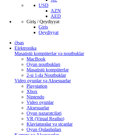
USD
AZN
AED
Giriş / Qeydiyyat
Giriş
Qeydiyyat
Əsas
Elektronika
Masaüstü kompüterlər və noutbuklar
MacBook
Oyun noutbukları
Masaüstü kompüterlər
2-si 1-də Noutbuklar
Video oyunlar və Aksesuarlar
Playstation
Xbox
Nintendo
Video oyunlar
Aksesuarlar
Oyun nəzarətçiləri
VR (Virual Reallıq)
Klaviaturalar və siçanlar
Oyun Qulaqlıqları
Kamera və Aksesuarlar