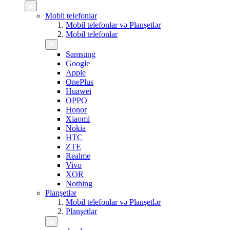
Mobil telefonlar
Mobil telefonlar və Planşetlər
Mobil telefonlar
Samsung
Google
Apple
OnePlus
Huawei
OPPO
Honor
Xiaomi
Nokia
HTC
ZTE
Realme
Vivo
XOR
Nothing
Planşetlər
Mobil telefonlar və Planşetlər
Planşetlər