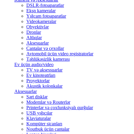
DSLR-fotoaparatlar
Ekşn kameralar
Yığcam fotoaparatlar
Videokameralar
Obyektivlər
Dronlar
Altlıqlar
Aksesuarlar
Çantalar və çexollar
Avtomobil üçün video registratorlar
Təhlükəsizlik kamerası
Ev üçün audio/video
TV və aksessuarlar
Ev kinoteatrları
Proyektorlar
Akustik kolonkalar
Aksesuarlar
Sərt disklər
Modemlər və Routerlər
Printerlər və çoxfunksiyalı qurğular
USB yığıcılar
Klaviaturalar
Kompüter siçanları
Noutbuk üçün çantalar