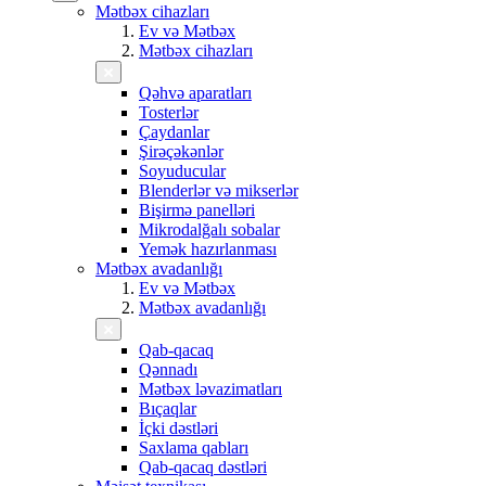
Mətbəx cihazları
Ev və Mətbəx
Mətbəx cihazları
Qəhvə aparatları
Tosterlər
Çaydanlar
Şirəçəkənlər
Soyuducular
Blenderlər və mikserlər
Bişirmə panelləri
Mikrodalğalı sobalar
Yemək hazırlanması
Mətbəx avadanlığı
Ev və Mətbəx
Mətbəx avadanlığı
Qab-qacaq
Qənnadı
Mətbəx ləvazimatları
Bıçaqlar
İçki dəstləri
Saxlama qabları
Qab-qacaq dəstləri