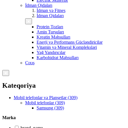
Electrik Skuterlər
İdman Qidaları
İdman və Fitnes
İdman Qidaları
Protein Tozları
Amin Turşuları
Kreatin Məhsulları
Enerji və Performans Gücləndiricilər
Vitamin və Mineral Kompleksləri
Yağ Yandırıcılar
Karbohidrat Məhsulları
Çıxış
Kateqoriya
Mobil telefonlar və Planşetlər (309)
Mobil telefonlar (309)
Samsung (309)
Marka
brand_name