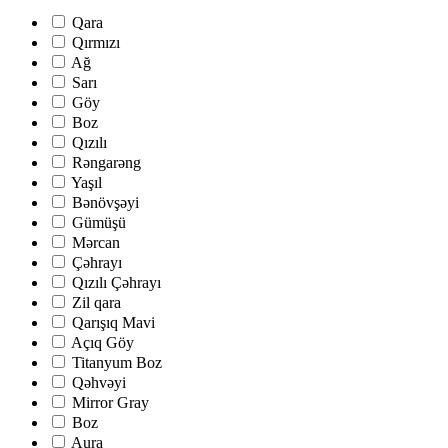
Qara
Qırmızı
Ağ
Sarı
Göy
Boz
Qızılı
Rəngarəng
Yaşıl
Bənövşəyi
Gümüşü
Mərcan
Çəhrayı
Qızılı Çəhrayı
Zil qara
Qarışıq Mavi
Açıq Göy
Titanyum Boz
Qəhvəyi
Mirror Gray
Boz
Aura