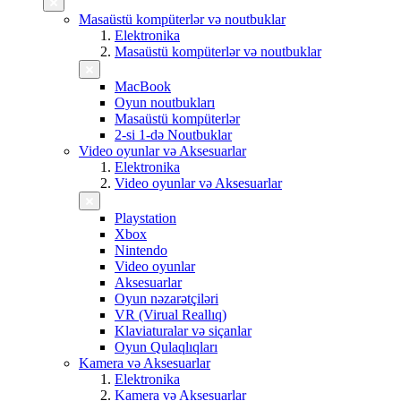
Masaüstü kompüterlər və noutbuklar
Elektronika
Masaüstü kompüterlər və noutbuklar
MacBook
Oyun noutbukları
Masaüstü kompüterlər
2-si 1-də Noutbuklar
Video oyunlar və Aksesuarlar
Elektronika
Video oyunlar və Aksesuarlar
Playstation
Xbox
Nintendo
Video oyunlar
Aksesuarlar
Oyun nəzarətçiləri
VR (Virual Reallıq)
Klaviaturalar və siçanlar
Oyun Qulaqlıqları
Kamera və Aksesuarlar
Elektronika
Kamera və Aksesuarlar