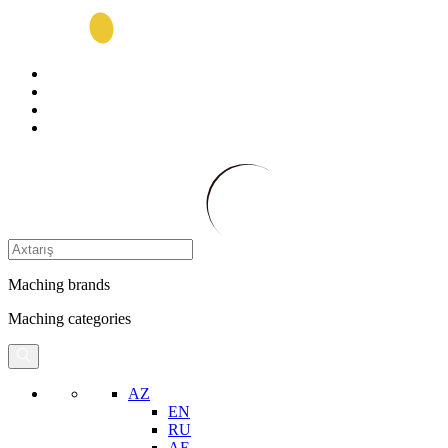
Maching brands
Maching categories
AZ
EN
RU
AE