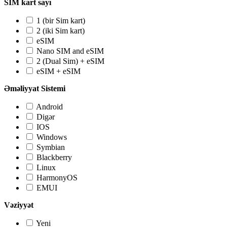
SIM kart sayı
1 (bir Sim kart)
2 (iki Sim kart)
eSIM
Nano SIM and eSIM
2 (Dual Sim) + eSIM
eSIM + eSIM
Əməliyyat Sistemi
Android
Digər
IOS
Windows
Symbian
Blackberry
Linux
HarmonyOS
EMUI
Vəziyyət
Yeni