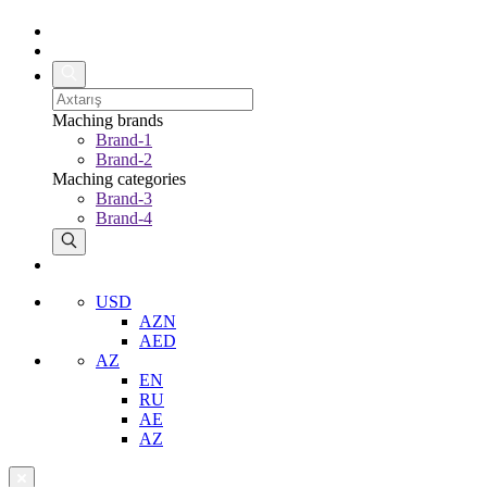
Maching brands
Brand-1
Brand-2
Maching categories
Brand-3
Brand-4
USD
AZN
AED
AZ
EN
RU
AE
AZ