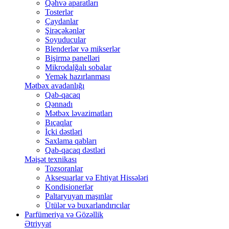
Qəhvə aparatları
Tosterlər
Çaydanlar
Şirəçəkənlər
Soyuducular
Blenderlər və mikserlər
Bişirmə panelləri
Mikrodalğalı sobalar
Yemək hazırlanması
Mətbəx avadanlığı
Qab-qacaq
Qənnadı
Mətbəx ləvazimatları
Bıçaqlar
İçki dəstləri
Saxlama qabları
Qab-qacaq dəstləri
Məişət texnikası
Tozsoranlar
Aksesuarlar və Ehtiyat Hissələri
Kondisionerlər
Paltaryuyan maşınlar
Ütülər və buxarlandırıcılar
Parfümeriya və Gözəllik
Ətriyyat