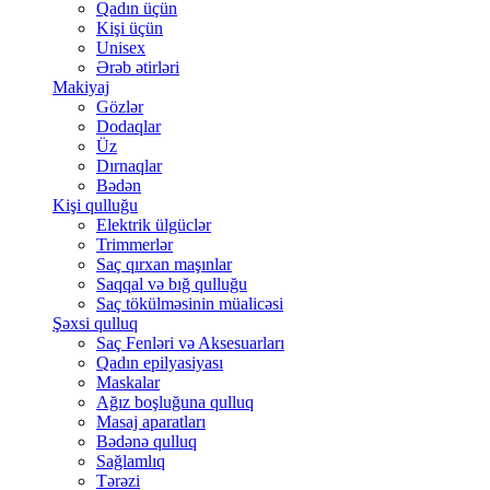
Qadın üçün
Kişi üçün
Unisex
Ərəb ətirləri
Makiyaj
Gözlər
Dodaqlar
Üz
Dırnaqlar
Bədən
Kişi qulluğu
Elektrik ülgüclər
Trimmerlər
Saç qırxan maşınlar
Saqqal və bığ qulluğu
Saç tökülməsinin müalicəsi
Şəxsi qulluq
Saç Fenləri və Aksesuarları
Qadın epilyasiyası
Maskalar
Ağız boşluğuna qulluq
Masaj aparatları
Bədənə qulluq
Sağlamlıq
Tərəzi