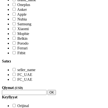
Oneplus
Anker
Apple
Nubia
Samsung
Xiaomi
Mophie
Belkin
Porodo
Ferrari
Fitbit
Satıcı
seller_name
FC_UAE
FC_UAE
Qiymət
(USD)
OK
Keyfiyyət
Orijinal