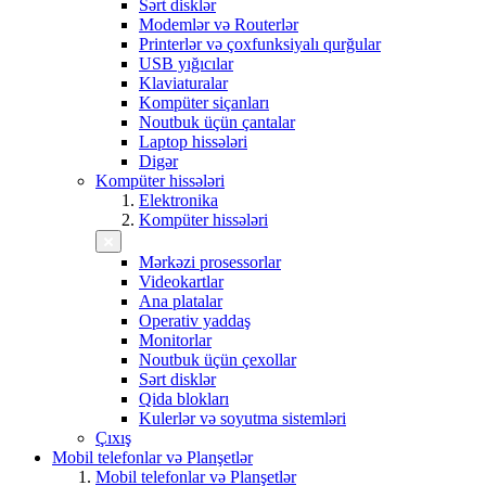
Sərt disklər
Modemlər və Routerlər
Printerlər və çoxfunksiyalı qurğular
USB yığıcılar
Klaviaturalar
Kompüter siçanları
Noutbuk üçün çantalar
Laptop hissələri
Digər
Kompüter hissələri
Elektronika
Kompüter hissələri
Mərkəzi prosessorlar
Videokartlar
Ana platalar
Operativ yaddaş
Monitorlar
Noutbuk üçün çexollar
Sərt disklər
Qida blokları
Kulerlər və soyutma sistemləri
Çıxış
Mobil telefonlar və Planşetlər
Mobil telefonlar və Planşetlər