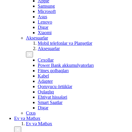
Apple
Samsung
Microsoft
Asus
Lenovo
Digər
Xiaomi
Aksesuarlar
Mobil telefonlar və Planşetlər
Aksesuarlar
Çexollar
Power Bank akkumulyatorları
Fitnes qolbaqları
Kabel
Adapter
Qoruyucu örtüklər
Qulaqlıq
Ehtiyat hissələri
Smart Saatlar
Digər
Çıxış
Ev və Mətbəx
Ev və Mətbəx