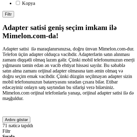
Kopya
Filtr
Adapter satisi geniş seçim imkanı ilə
Mimelon.com-da!
Adapter satisi ilə maraqlanırsınızsa, doğru ünvan Mimelon.com-dur.
Telefon üçün adapter olduqca vacibdir. Adapterlərin satın alınması
zamanı diqqətli olmaq lazım gəlir. Çünki mobil telefonumuzun enerji
yığmasını təmin edən ən vacib ehtiyat hissəsi sayılır. Bu səbəblə
satın alma zamanı orijinal adapter olmasına tam əmin olmaq və
doğru seçim emək vacibdir. Çünki düzgün seçilməyən adapter sizin
mobil telefonunuzun batareyasını sıradan çıxara bilər. Etibar
edəcəyiniz onlayn satş saytından bu sifarişi verə bilərsiniz.
Mimelon.com orijinal telefonlarla yanaşı, orijinal adapter satisi ilə də
məşğuldur.
Ardını göstər
71
nəticə tapıldı
Filtr
Sırala