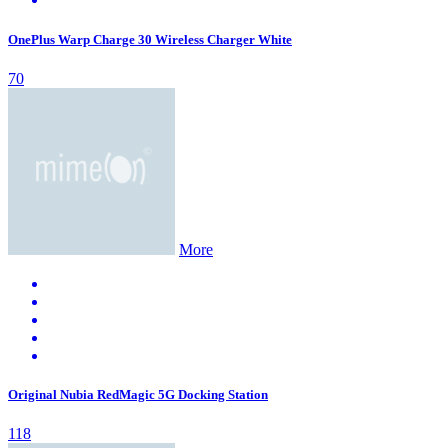
OnePlus Warp Charge 30 Wireless Charger White
70
More
Original Nubia RedMagic 5G Docking Station
118