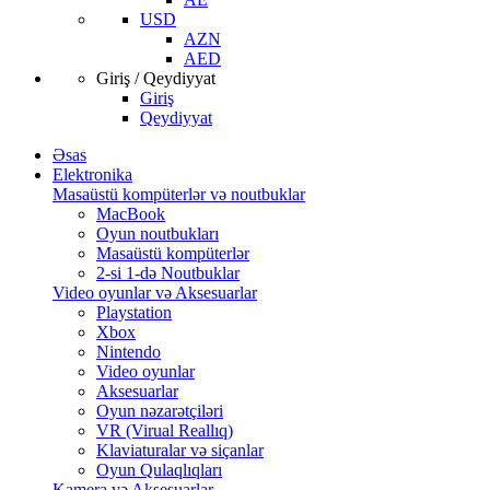
USD
AZN
AED
Giriş / Qeydiyyat
Giriş
Qeydiyyat
Əsas
Elektronika
Masaüstü kompüterlər və noutbuklar
MacBook
Oyun noutbukları
Masaüstü kompüterlər
2-si 1-də Noutbuklar
Video oyunlar və Aksesuarlar
Playstation
Xbox
Nintendo
Video oyunlar
Aksesuarlar
Oyun nəzarətçiləri
VR (Virual Reallıq)
Klaviaturalar və siçanlar
Oyun Qulaqlıqları
Kamera və Aksesuarlar