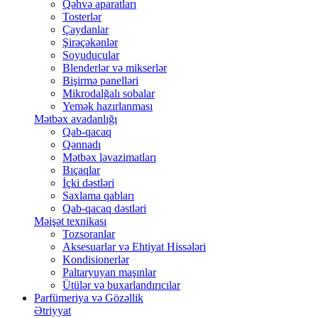
Qəhvə aparatları
Tosterlər
Çaydanlar
Şirəçəkənlər
Soyuducular
Blenderlər və mikserlər
Bişirmə panelləri
Mikrodalğalı sobalar
Yemək hazırlanması
Mətbəx avadanlığı
Qab-qacaq
Qənnadı
Mətbəx ləvazimatları
Bıçaqlar
İçki dəstləri
Saxlama qabları
Qab-qacaq dəstləri
Məişət texnikası
Tozsoranlar
Aksesuarlar və Ehtiyat Hissələri
Kondisionerlər
Paltaryuyan maşınlar
Ütülər və buxarlandırıcılar
Parfümeriya və Gözəllik
Ətriyyat