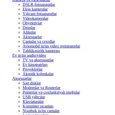
DSLR-fotoaparatlar
Ekşn kameralar
Yığcam fotoaparatlar
Videokameralar
Obyektivlər
Dronlar
Altlıqlar
Aksesuarlar
Çantalar və çexollar
Avtomobil üçün video registratorlar
Təhlükəsizlik kamerası
Ev üçün audio/video
TV və aksessuarlar
Ev kinoteatrları
Proyektorlar
Akustik kolonkalar
Aksesuarlar
Sərt disklər
Modemlər və Routerlər
Printerlər və çoxfunksiyalı qurğular
USB yığıcılar
Klaviaturalar
Kompüter siçanları
Noutbuk üçün çantalar