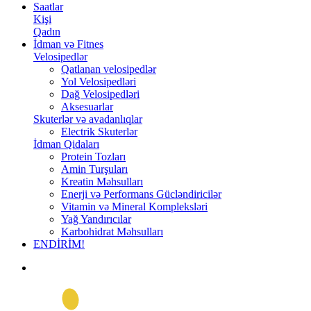
Saatlar
Kişi
Qadın
İdman və Fitnes
Velosipedlər
Qatlanan velosipedlər
Yol Velosipedləri
Dağ Velosipedləri
Aksesuarlar
Skuterlər və avadanlıqlar
Electrik Skuterlər
İdman Qidaları
Protein Tozları
Amin Turşuları
Kreatin Məhsulları
Enerji və Performans Gücləndiricilər
Vitamin və Mineral Kompleksləri
Yağ Yandırıcılar
Karbohidrat Məhsulları
ENDİRİM!