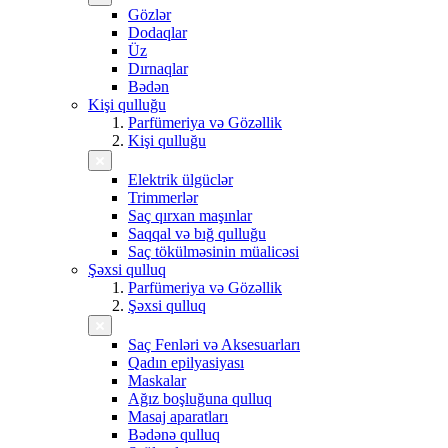
Gözlər
Dodaqlar
Üz
Dırnaqlar
Bədən
Kişi qulluğu
Parfümeriya və Gözəllik
Kişi qulluğu
Elektrik ülgüclər
Trimmerlər
Saç qırxan maşınlar
Saqqal və bığ qulluğu
Saç tökülməsinin müalicəsi
Şəxsi qulluq
Parfümeriya və Gözəllik
Şəxsi qulluq
Saç Fenləri və Aksesuarları
Qadın epilyasiyası
Maskalar
Ağız boşluğuna qulluq
Masaj aparatları
Bədənə qulluq