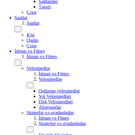
Sağlamlıq
Tərəzi
Çıxış
Saatlar
Saatlar
Kişi
Qadın
Çıxış
İdman və Fitnes
İdman və Fitnes
Velosipedlər
İdman və Fitnes
Velosipedlər
Qatlanan velosipedlər
Yol Velosipedləri
Dağ Velosipedləri
Aksesuarlar
Skuterlər və avadanlıqlar
İdman və Fitnes
Skuterlər və avadanlıqlar