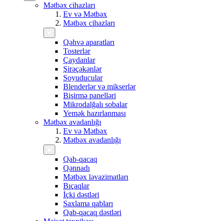
Mətbəx cihazları
Ev və Mətbəx
Mətbəx cihazları
Qəhvə aparatları
Tosterlər
Çaydanlar
Şirəçəkənlər
Soyuducular
Blenderlər və mikserlər
Bişirmə panelləri
Mikrodalğalı sobalar
Yemək hazırlanması
Mətbəx avadanlığı
Ev və Mətbəx
Mətbəx avadanlığı
Qab-qacaq
Qənnadı
Mətbəx ləvazimatları
Bıçaqlar
İçki dəstləri
Saxlama qabları
Qab-qacaq dəstləri