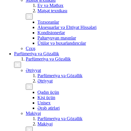
Məişət texnikası
Ev və Mətbəx
Məişət texnikası
Tozsoranlar
Aksesuarlar və Ehtiyat Hissələri
Kondisionerlər
Paltaryuyan maşınlar
Ütülər və buxarlandırıcılar
Çıxış
Parfümeriya və Gözəllik
Parfümeriya və Gözəllik
Ətriyyat
Parfümeriya və Gözəllik
Ətriyyat
Qadın üçün
Kişi üçün
Unisex
Ərəb ətirləri
Makiyaj
Parfümeriya və Gözəllik
Makiyaj