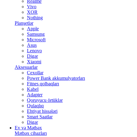
Realme
Vivo
XOR
Nothing
Planşetlər
Apple
Samsung
Microsoft
Asus
Lenovo
Digər
Xiaomi
Aksesuarlar
Çexollar
Power Bank akkumulyatorları
Fitnes qolbaqları
Kabel
Adapter
Qoruyucu örtüklər
Qulaqlıq
Ehtiyat hissələri
Smart Saatlar
Digər
Ev və Mətbəx
Mətbəx cihazları