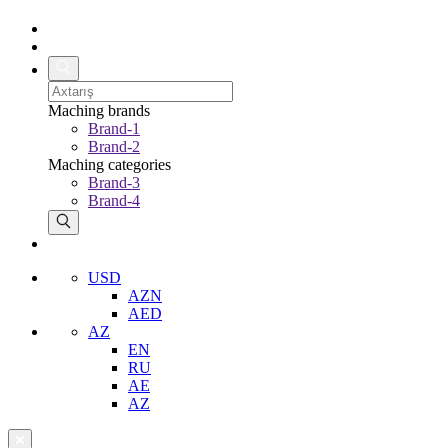
Maching brands
Brand-1
Brand-2
Maching categories
Brand-3
Brand-4
USD
AZN
AED
AZ
EN
RU
AE
AZ