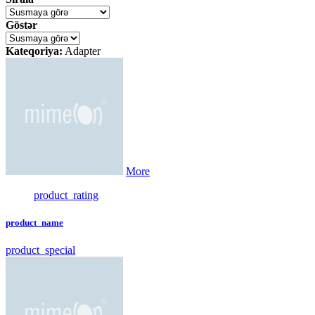
Göstər
Kateqoriya:
Adapter
More
product_rating
product_name
product_special