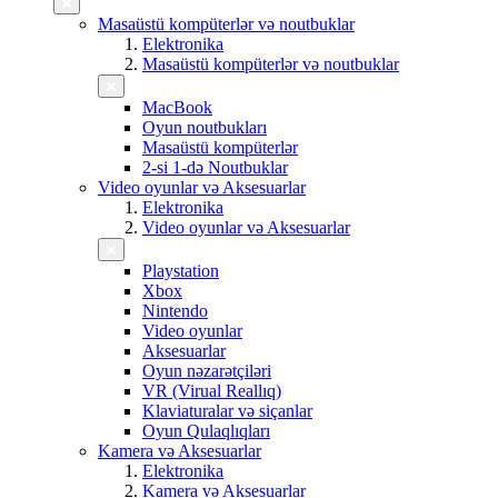
Masaüstü kompüterlər və noutbuklar
Elektronika
Masaüstü kompüterlər və noutbuklar
MacBook
Oyun noutbukları
Masaüstü kompüterlər
2-si 1-də Noutbuklar
Video oyunlar və Aksesuarlar
Elektronika
Video oyunlar və Aksesuarlar
Playstation
Xbox
Nintendo
Video oyunlar
Aksesuarlar
Oyun nəzarətçiləri
VR (Virual Reallıq)
Klaviaturalar və siçanlar
Oyun Qulaqlıqları
Kamera və Aksesuarlar
Elektronika
Kamera və Aksesuarlar