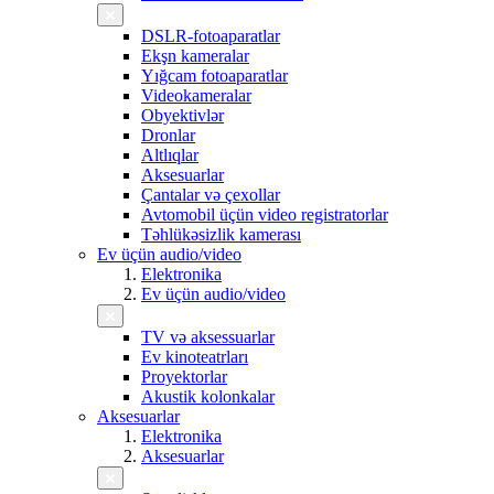
DSLR-fotoaparatlar
Ekşn kameralar
Yığcam fotoaparatlar
Videokameralar
Obyektivlər
Dronlar
Altlıqlar
Aksesuarlar
Çantalar və çexollar
Avtomobil üçün video registratorlar
Təhlükəsizlik kamerası
Ev üçün audio/video
Elektronika
Ev üçün audio/video
TV və aksessuarlar
Ev kinoteatrları
Proyektorlar
Akustik kolonkalar
Aksesuarlar
Elektronika
Aksesuarlar