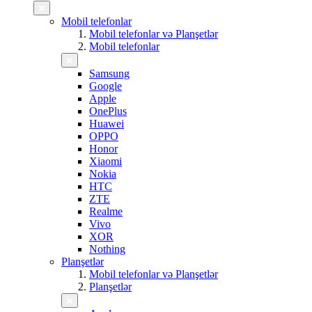
Mobil telefonlar
Mobil telefonlar və Planşetlər
Mobil telefonlar
Samsung
Google
Apple
OnePlus
Huawei
OPPO
Honor
Xiaomi
Nokia
HTC
ZTE
Realme
Vivo
XOR
Nothing
Planşetlər
Mobil telefonlar və Planşetlər
Planşetlər