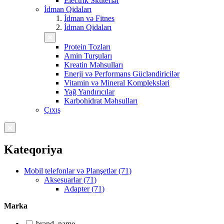
Electrik Skuterlər
İdman Qidaları
İdman və Fitnes
İdman Qidaları
Protein Tozları
Amin Turşuları
Kreatin Məhsulları
Enerji və Performans Gücləndiricilər
Vitamin və Mineral Kompleksləri
Yağ Yandırıcılar
Karbohidrat Məhsulları
Çıxış
Kateqoriya
Mobil telefonlar və Planşetlər (71)
Aksesuarlar (71)
Adapter (71)
Marka
brand_name