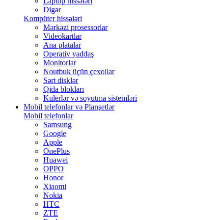
Laptop hissələri
Digər
Kompüter hissələri
Mərkəzi prosessorlar
Videokartlar
Ana platalar
Operativ yaddaş
Monitorlar
Noutbuk üçün çexollar
Sərt disklər
Qida blokları
Kulerlər və soyutma sistemləri
Mobil telefonlar və Planşetlər
Mobil telefonlar
Samsung
Google
Apple
OnePlus
Huawei
OPPO
Honor
Xiaomi
Nokia
HTC
ZTE