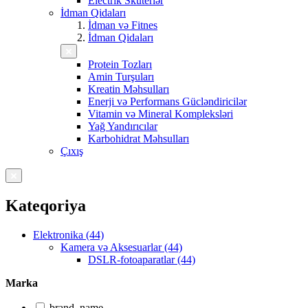
Electrik Skuterlər
İdman Qidaları
İdman və Fitnes
İdman Qidaları
Protein Tozları
Amin Turşuları
Kreatin Məhsulları
Enerji və Performans Gücləndiricilər
Vitamin və Mineral Kompleksləri
Yağ Yandırıcılar
Karbohidrat Məhsulları
Çıxış
Kateqoriya
Elektronika (44)
Kamera və Aksesuarlar (44)
DSLR-fotoaparatlar (44)
Marka
brand_name