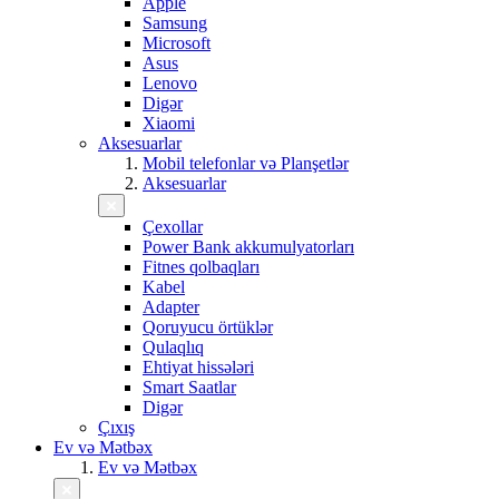
Apple
Samsung
Microsoft
Asus
Lenovo
Digər
Xiaomi
Aksesuarlar
Mobil telefonlar və Planşetlər
Aksesuarlar
Çexollar
Power Bank akkumulyatorları
Fitnes qolbaqları
Kabel
Adapter
Qoruyucu örtüklər
Qulaqlıq
Ehtiyat hissələri
Smart Saatlar
Digər
Çıxış
Ev və Mətbəx
Ev və Mətbəx