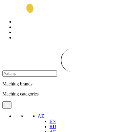
Maching brands
Maching categories
AZ
EN
RU
AE