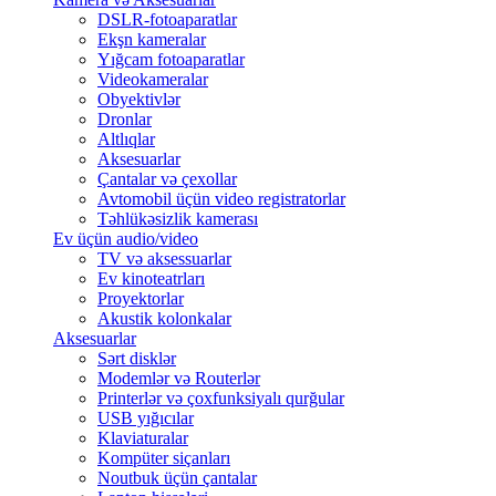
DSLR-fotoaparatlar
Ekşn kameralar
Yığcam fotoaparatlar
Videokameralar
Obyektivlər
Dronlar
Altlıqlar
Aksesuarlar
Çantalar və çexollar
Avtomobil üçün video registratorlar
Təhlükəsizlik kamerası
Ev üçün audio/video
TV və aksessuarlar
Ev kinoteatrları
Proyektorlar
Akustik kolonkalar
Aksesuarlar
Sərt disklər
Modemlər və Routerlər
Printerlər və çoxfunksiyalı qurğular
USB yığıcılar
Klaviaturalar
Kompüter siçanları
Noutbuk üçün çantalar