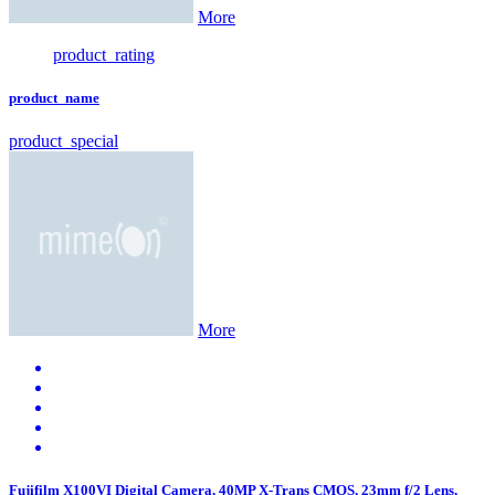
More
product_rating
product_name
product_special
More
Fujifilm X100VI Digital Camera, 40MP X-Trans CMOS, 23mm f/2 Lens,