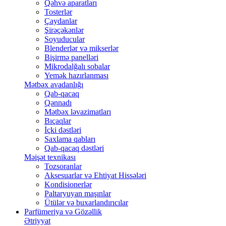
Qəhvə aparatları
Tosterlər
Çaydanlar
Şirəçəkənlər
Soyuducular
Blenderlər və mikserlər
Bişirmə panelləri
Mikrodalğalı sobalar
Yemək hazırlanması
Mətbəx avadanlığı
Qab-qacaq
Qənnadı
Mətbəx ləvazimatları
Bıçaqlar
İçki dəstləri
Saxlama qabları
Qab-qacaq dəstləri
Məişət texnikası
Tozsoranlar
Aksesuarlar və Ehtiyat Hissələri
Kondisionerlər
Paltaryuyan maşınlar
Ütülər və buxarlandırıcılar
Parfümeriya və Gözəllik
Ətriyyat