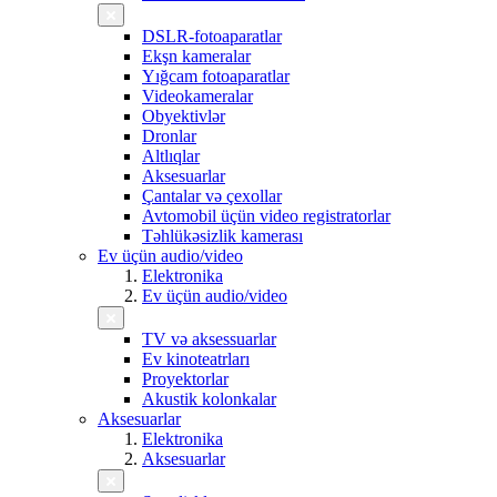
DSLR-fotoaparatlar
Ekşn kameralar
Yığcam fotoaparatlar
Videokameralar
Obyektivlər
Dronlar
Altlıqlar
Aksesuarlar
Çantalar və çexollar
Avtomobil üçün video registratorlar
Təhlükəsizlik kamerası
Ev üçün audio/video
Elektronika
Ev üçün audio/video
TV və aksessuarlar
Ev kinoteatrları
Proyektorlar
Akustik kolonkalar
Aksesuarlar
Elektronika
Aksesuarlar