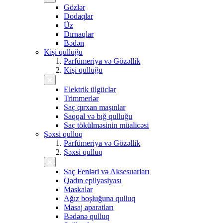
Gözlər
Dodaqlar
Üz
Dırnaqlar
Bədən
Kişi qulluğu
Parfümeriya və Gözəllik
Kişi qulluğu
Elektrik ülgüclər
Trimmerlər
Saç qırxan maşınlar
Saqqal və bığ qulluğu
Saç tökülməsinin müalicəsi
Şəxsi qulluq
Parfümeriya və Gözəllik
Şəxsi qulluq
Saç Fenləri və Aksesuarları
Qadın epilyasiyası
Maskalar
Ağız boşluğuna qulluq
Masaj aparatları
Bədənə qulluq