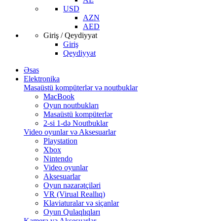
USD
AZN
AED
Giriş / Qeydiyyat
Giriş
Qeydiyyat
Əsas
Elektronika
Masaüstü kompüterlər və noutbuklar
MacBook
Oyun noutbukları
Masaüstü kompüterlər
2-si 1-də Noutbuklar
Video oyunlar və Aksesuarlar
Playstation
Xbox
Nintendo
Video oyunlar
Aksesuarlar
Oyun nəzarətçiləri
VR (Virual Reallıq)
Klaviaturalar və siçanlar
Oyun Qulaqlıqları
Kamera və Aksesuarlar