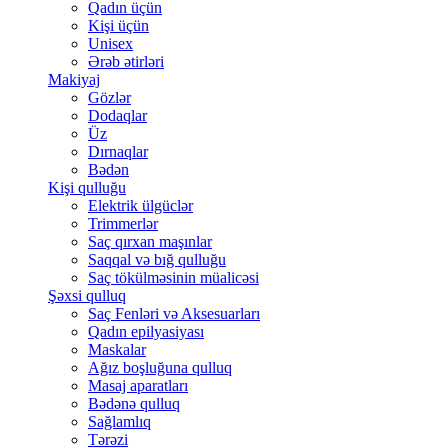
Qadın üçün
Kişi üçün
Unisex
Ərəb ətirləri
Makiyaj
Gözlər
Dodaqlar
Üz
Dırnaqlar
Bədən
Kişi qulluğu
Elektrik ülgüclər
Trimmerlər
Saç qırxan maşınlar
Saqqal və bığ qulluğu
Saç tökülməsinin müalicəsi
Şəxsi qulluq
Saç Fenləri və Aksesuarları
Qadın epilyasiyası
Maskalar
Ağız boşluğuna qulluq
Masaj aparatları
Bədənə qulluq
Sağlamlıq
Tərəzi