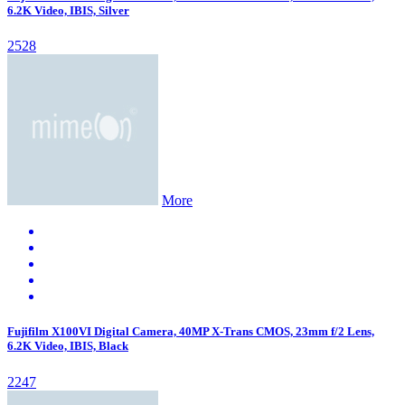
6.2K Video, IBIS, Silver
2528
More
Fujifilm X100VI Digital Camera, 40MP X-Trans CMOS, 23mm f/2 Lens,
6.2K Video, IBIS, Black
2247