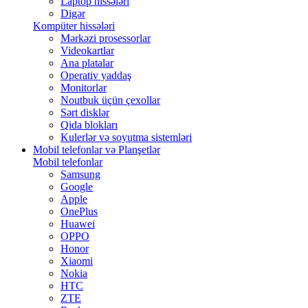
Laptop hissələri
Digər
Kompüter hissələri
Mərkəzi prosessorlar
Videokartlar
Ana platalar
Operativ yaddaş
Monitorlar
Noutbuk üçün çexollar
Sərt disklər
Qida blokları
Kulerlər və soyutma sistemləri
Mobil telefonlar və Planşetlər
Mobil telefonlar
Samsung
Google
Apple
OnePlus
Huawei
OPPO
Honor
Xiaomi
Nokia
HTC
ZTE