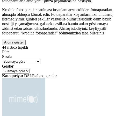
fotoaparatlar alaraq yeni işinizə peşəkarcasına başlayın.
Kreditle fotoaparatlar satılması insanlara arzu etdikləri fotoaparatları
almaqda olduqca kömək edir. Fotoaparatlar xoş anlarımızı, unutmaq
istəmədiyimiz günləri şəkillər vasitəsilə ölümsüzləşdirib daim baxıb
nostalji yaşamağımıza, gələcək nəsillərə həmin anları göstərməyə
xidmət edən xüsusi cihazlardandır. Almaq istədiyiniz keyfiyyətli
fotoaparatı “kreditle fotoaparatlar” bölməmizdən tapa bilərsiniz.
Ardını göstər
44
nəticə tapıldı
Filtr
Sırala
Göstər
Kateqoriya:
DSLR-fotoaparatlar