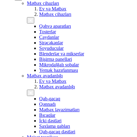
Mətbəx cihazları
Ev və Mətbəx
Mətbəx cihazları
Qəhvə aparatları
Tosterlər
Çaydanlar
Şirəçəkənlər
Soyuducular
Blenderlər və mikserlər
Bişirmə panelləri
Mikrodalğalı sobalar
Yemək hazırlanması
Mətbəx avadanlığı
Ev və Mətbəx
Mətbəx avadanlığı
Qab-qacaq
Qənnadı
Mətbəx ləvazimatları
Bıçaqlar
İçki dəstləri
Saxlama qabları
Qab-qacaq dəstləri