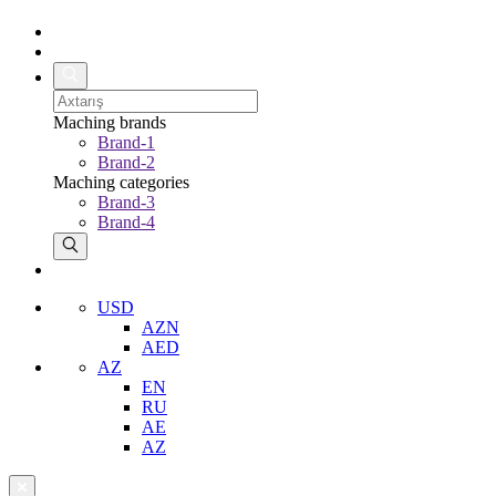
Maching brands
Brand-1
Brand-2
Maching categories
Brand-3
Brand-4
USD
AZN
AED
AZ
EN
RU
AE
AZ