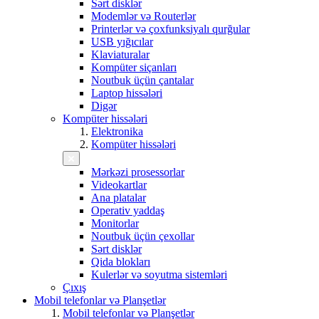
Sərt disklər
Modemlər və Routerlər
Printerlər və çoxfunksiyalı qurğular
USB yığıcılar
Klaviaturalar
Kompüter siçanları
Noutbuk üçün çantalar
Laptop hissələri
Digər
Kompüter hissələri
Elektronika
Kompüter hissələri
Mərkəzi prosessorlar
Videokartlar
Ana platalar
Operativ yaddaş
Monitorlar
Noutbuk üçün çexollar
Sərt disklər
Qida blokları
Kulerlər və soyutma sistemləri
Çıxış
Mobil telefonlar və Planşetlər
Mobil telefonlar və Planşetlər