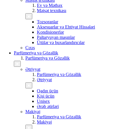
Məişət texnikası
Ev və Mətbəx
Məişət texnikası
Tozsoranlar
Aksesuarlar və Ehtiyat Hissələri
Kondisionerlər
Paltaryuyan maşınlar
Ütülər və buxarlandırıcılar
Çıxış
Parfümeriya və Gözəllik
Parfümeriya və Gözəllik
Ətriyyat
Parfümeriya və Gözəllik
Ətriyyat
Qadın üçün
Kişi üçün
Unisex
Ərəb ətirləri
Makiyaj
Parfümeriya və Gözəllik
Makiyaj