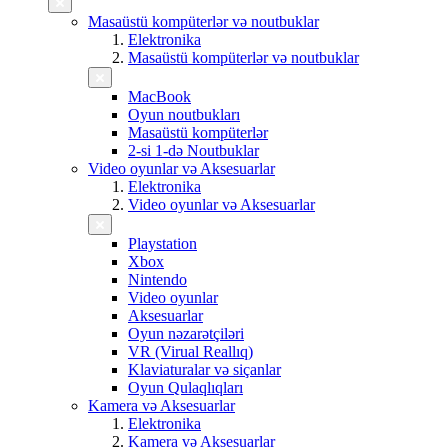
Masaüstü kompüterlər və noutbuklar
Elektronika
Masaüstü kompüterlər və noutbuklar
MacBook
Oyun noutbukları
Masaüstü kompüterlər
2-si 1-də Noutbuklar
Video oyunlar və Aksesuarlar
Elektronika
Video oyunlar və Aksesuarlar
Playstation
Xbox
Nintendo
Video oyunlar
Aksesuarlar
Oyun nəzarətçiləri
VR (Virual Reallıq)
Klaviaturalar və siçanlar
Oyun Qulaqlıqları
Kamera və Aksesuarlar
Elektronika
Kamera və Aksesuarlar