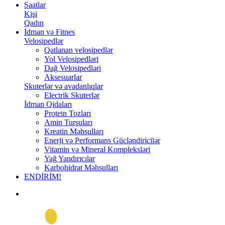
Saatlar
Kişi
Qadın
İdman və Fitnes
Velosipedlər
Qatlanan velosipedlər
Yol Velosipedləri
Dağ Velosipedləri
Aksesuarlar
Skuterlər və avadanlıqlar
Electrik Skuterlər
İdman Qidaları
Protein Tozları
Amin Turşuları
Kreatin Məhsulları
Enerji və Performans Gücləndiricilər
Vitamin və Mineral Kompleksləri
Yağ Yandırıcılar
Karbohidrat Məhsulları
ENDİRİM!