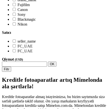
Fujifilm
Canon
Sony
Blackmagic
Nikon
Satıcı
seller_name
FC_UAE
FC_UAE
Qiymət
(USD)
OK
Filtr
Kreditle fotoaparatlar artıq Mimelonda
əla şərtlərlə!
Kreditle fotoaparatlar almaq istəyirsinizsə, bu bizim saytımızda sizə
sərfəli şərtlərlə təklif olunur. Ən yaxşı markaların keyfiyyətli
fotoaparatların kreditlə satışı Mimelon.com-da. Mimelondan kreditle