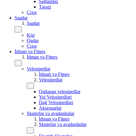
Sağlamlıq
Tərəzi
Çıxış
Saatlar
Saatlar
Kişi
Qadın
Çıxış
İdman və Fitnes
İdman və Fitnes
Velosipedlər
İdman və Fitnes
Velosipedlər
Qatlanan velosipedlər
Yol Velosipedləri
Dağ Velosipedləri
Aksesuarlar
Skuterlər və avadanlıqlar
İdman və Fitnes
Skuterlər və avadanlıqlar