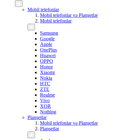
Mobil telefonlar
Mobil telefonlar və Planşetlər
Mobil telefonlar
Samsung
Google
Apple
OnePlus
Huawei
OPPO
Honor
Xiaomi
Nokia
HTC
ZTE
Realme
Vivo
XOR
Nothing
Planşetlər
Mobil telefonlar və Planşetlər
Planşetlər