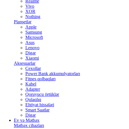
Realme
Vivo
XOR
Nothing
Planşetlər
Apple
Samsung
Microsoft
Asus
Lenovo
Digər
Xiaomi
Aksesuarlar
Çexollar
Power Bank akkumulyatorları
Fitnes qolbaqları
Kabel
Adapter
Qoruyucu örtüklər
Qulaqlıq
Ehtiyat hissələri
Smart Saatlar
Digər
Ev və Mətbəx
Mətbəx cihazları