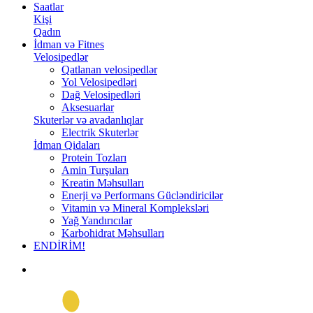
Saatlar
Kişi
Qadın
İdman və Fitnes
Velosipedlər
Qatlanan velosipedlər
Yol Velosipedləri
Dağ Velosipedləri
Aksesuarlar
Skuterlər və avadanlıqlar
Electrik Skuterlər
İdman Qidaları
Protein Tozları
Amin Turşuları
Kreatin Məhsulları
Enerji və Performans Gücləndiricilər
Vitamin və Mineral Kompleksləri
Yağ Yandırıcılar
Karbohidrat Məhsulları
ENDİRİM!