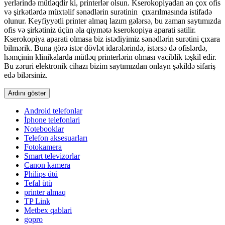
yerlərində mütləqdir ki, printerlər olsun. Kserokopiyadan ən çox ofis
və şirkətlərdə müxtəlif sənədlərin surətinin çıxarılmasında istifadə
olunur. Keyfiyyətli printer almaq lazım gələrsə, bu zaman saytımızda
ofis və şirkətiniz üçün əla qiymətə kserokopiya aparati satilir.
Kserokopiya aparati olmasa biz istədiyimiz sənədlərin surətini çıxara
bilmərik. Buna görə istər dövlət idarələrində, istərsə də ofislərdə,
həmçinin klinikalarda mütləq printerlərin olması vaciblik təşkil edir.
Bu zəruri elektronik cihazı bizim saytımızdan onlayn şəkildə sifariş
edə bilərsiniz.
Ardını göstər
Android telefonlar
İphone telefonlari
Notebooklar
Telefon aksesuarları
Fotokamera
Smart televizorlar
Canon kamera
Philips ütü
Tefal ütü
printer almaq
TP Link
Metbex qablari
gopro