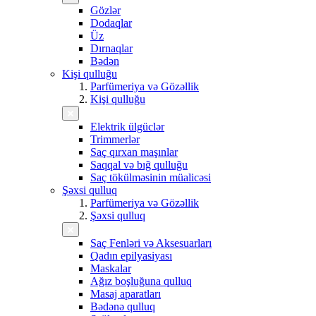
Gözlər
Dodaqlar
Üz
Dırnaqlar
Bədən
Kişi qulluğu
Parfümeriya və Gözəllik
Kişi qulluğu
Elektrik ülgüclər
Trimmerlər
Saç qırxan maşınlar
Saqqal və bığ qulluğu
Saç tökülməsinin müalicəsi
Şəxsi qulluq
Parfümeriya və Gözəllik
Şəxsi qulluq
Saç Fenləri və Aksesuarları
Qadın epilyasiyası
Maskalar
Ağız boşluğuna qulluq
Masaj aparatları
Bədənə qulluq