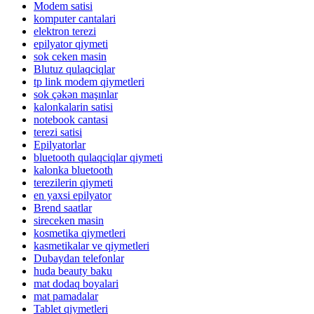
Modem satisi
komputer cantalari
elektron terezi
epilyator qiymeti
sok ceken masin
Blutuz qulaqciqlar
tp link modem qiymetleri
sok çəkən maşınlar
kalonkalarin satisi
notebook cantasi
terezi satisi
Epilyatorlar
bluetooth qulaqciqlar qiymeti
kalonka bluetooth
terezilerin qiymeti
en yaxsi epilyator
Brend saatlar
sireceken masin
kosmetika qiymetleri
kasmetikalar ve qiymetleri
Dubaydan telefonlar
huda beauty baku
mat dodaq boyalari
mat pamadalar
Tablet qiymetleri