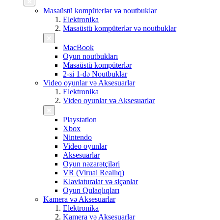
Masaüstü kompüterlər və noutbuklar
Elektronika
Masaüstü kompüterlər və noutbuklar
MacBook
Oyun noutbukları
Masaüstü kompüterlər
2-si 1-də Noutbuklar
Video oyunlar və Aksesuarlar
Elektronika
Video oyunlar və Aksesuarlar
Playstation
Xbox
Nintendo
Video oyunlar
Aksesuarlar
Oyun nəzarətçiləri
VR (Virual Reallıq)
Klaviaturalar və siçanlar
Oyun Qulaqlıqları
Kamera və Aksesuarlar
Elektronika
Kamera və Aksesuarlar