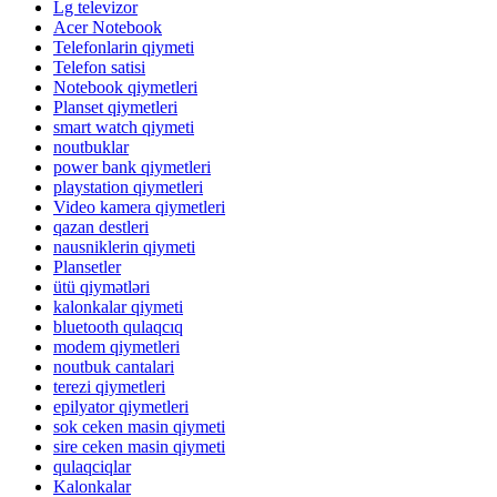
Lg televizor
Acer Notebook
Telefonlarin qiymeti
Telefon satisi
Notebook qiymetleri
Planset qiymetleri
smart watch qiymeti
noutbuklar
power bank qiymetleri
playstation qiymetleri
Video kamera qiymetleri
qazan destleri
nausniklerin qiymeti
Plansetler
ütü qiymətləri
kalonkalar qiymeti
bluetooth qulaqcıq
modem qiymetleri
noutbuk cantalari
terezi qiymetleri
epilyator qiymetleri
sok ceken masin qiymeti
sire ceken masin qiymeti
qulaqciqlar
Kalonkalar