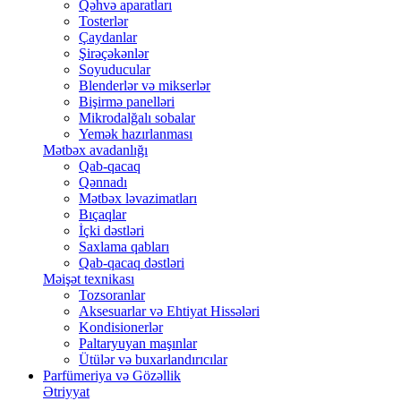
Qəhvə aparatları
Tosterlər
Çaydanlar
Şirəçəkənlər
Soyuducular
Blenderlər və mikserlər
Bişirmə panelləri
Mikrodalğalı sobalar
Yemək hazırlanması
Mətbəx avadanlığı
Qab-qacaq
Qənnadı
Mətbəx ləvazimatları
Bıçaqlar
İçki dəstləri
Saxlama qabları
Qab-qacaq dəstləri
Məişət texnikası
Tozsoranlar
Aksesuarlar və Ehtiyat Hissələri
Kondisionerlər
Paltaryuyan maşınlar
Ütülər və buxarlandırıcılar
Parfümeriya və Gözəllik
Ətriyyat