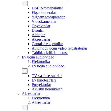
DSLR-fotoaparatlar
Ekşn kameralar
Yığcam fotoaparatlar
Videokameralar
Obyektivlər
Dronlar
Altlıqlar
Aksesuarlar
Çantalar və çexollar
Avtomobil üçün video registratorlar
Təhlükəsizlik kamerası
Ev üçün audio/video
Elektronika
Ev üçün audio/video
TV və aksessuarlar
Ev kinoteatrları
Proyektorlar
Akustik kolonkalar
Aksesuarlar
Elektronika
Aksesuarlar