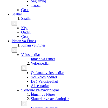
Sağlamlıq
Tərəzi
Çıxış
Saatlar
Saatlar
Kişi
Qadın
Çıxış
İdman və Fitnes
İdman və Fitnes
Velosipedlər
İdman və Fitnes
Velosipedlər
Qatlanan velosipedlər
Yol Velosipedləri
Dağ Velosipedləri
Aksesuarlar
Skuterlər və avadanlıqlar
İdman və Fitnes
Skuterlər və avadanlıqlar