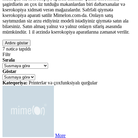
şagirdlərin ən çox üz tutduğu məkanlardan biri dəftərxanalar və
kserokopiya xidməti verən mağazalardır. Səfrfəli qiymətə
kserokopiya aparati satilir Mimelon.com-da. Onlayn satış
saytımızdan siz arzu etdiyiniz modeli istədiyiniz qiymətə satın ala
bilərsiniz. Satın almaq yalnız və yalnız onlayn sifariş əsasında
mümkündür. 1 il ərzində kserokopiya aparatlarına zəmanət verilir.
Ardını göstər
7
nəticə tapıldı
Filtr
Sırala
Göstər
Kateqoriya:
Printerlər və çoxfunksiyalı qurğular
More