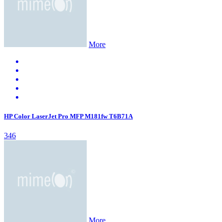
More
HP Color LaserJet Pro MFP M181fw T6B71A
346
More