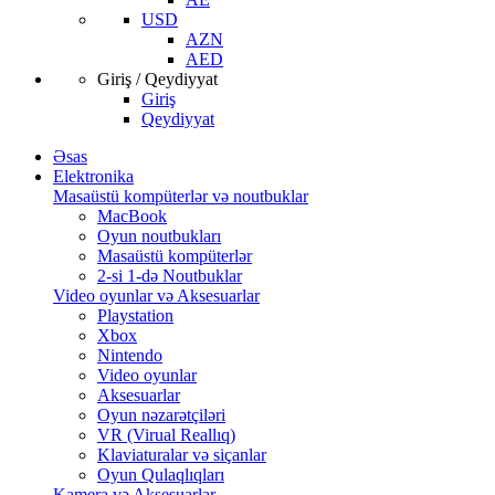
USD
AZN
AED
Giriş / Qeydiyyat
Giriş
Qeydiyyat
Əsas
Elektronika
Masaüstü kompüterlər və noutbuklar
MacBook
Oyun noutbukları
Masaüstü kompüterlər
2-si 1-də Noutbuklar
Video oyunlar və Aksesuarlar
Playstation
Xbox
Nintendo
Video oyunlar
Aksesuarlar
Oyun nəzarətçiləri
VR (Virual Reallıq)
Klaviaturalar və siçanlar
Oyun Qulaqlıqları
Kamera və Aksesuarlar