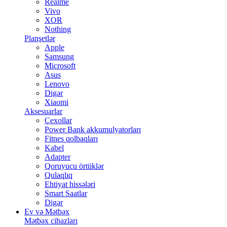
Realme
Vivo
XOR
Nothing
Planşetlər
Apple
Samsung
Microsoft
Asus
Lenovo
Digər
Xiaomi
Aksesuarlar
Çexollar
Power Bank akkumulyatorları
Fitnes qolbaqları
Kabel
Adapter
Qoruyucu örtüklər
Qulaqlıq
Ehtiyat hissələri
Smart Saatlar
Digər
Ev və Mətbəx
Mətbəx cihazları