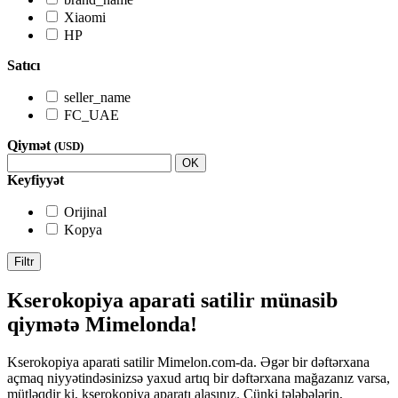
Xiaomi
HP
Satıcı
seller_name
FC_UAE
Qiymət
(USD)
OK
Keyfiyyət
Orijinal
Kopya
Filtr
Kserokopiya aparati satilir münasib
qiymətə Mimelonda!
Kserokopiya aparati satilir Mimelon.com-da. Əgər bir dəftərxana
açmaq niyyətindəsinizsə yaxud artıq bir dəftərxana mağazanız varsa,
mütləqdir ki, kserokopiya aparatı alasınız. Çünki tələbələrin,