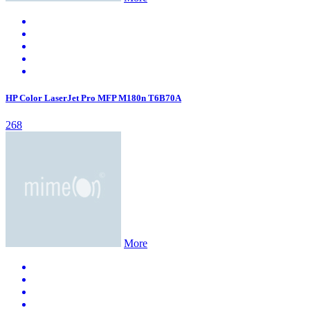
HP Color LaserJet Pro MFP M180n T6B70A
268
More