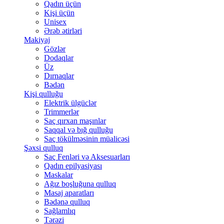
Qadın üçün
Kişi üçün
Unisex
Ərəb ətirləri
Makiyaj
Gözlər
Dodaqlar
Üz
Dırnaqlar
Bədən
Kişi qulluğu
Elektrik ülgüclər
Trimmerlər
Saç qırxan maşınlar
Saqqal və bığ qulluğu
Saç tökülməsinin müalicəsi
Şəxsi qulluq
Saç Fenləri və Aksesuarları
Qadın epilyasiyası
Maskalar
Ağız boşluğuna qulluq
Masaj aparatları
Bədənə qulluq
Sağlamlıq
Tərəzi