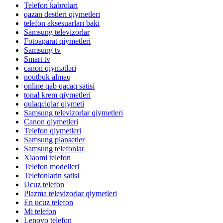
Telefon kabrolari
qazan destleri qiymetleri
telefon aksesuarları baki
Samsung televizorlar
Fotoaparat qiymetleri
Samsung tv
Smart tv
canon qiymətləri
noutbuk almaq
online qab qacaq satisi
tonal krem qiymetleri
qulaqciqlar qiymeti
Samsung televizorlar qiymetleri
Canon qiymetleri
Telefon qiymetleri
Samsung plansetler
Samsung telefonlar
Xiaomi telefon
Telefon modelleri
Telefonlarin satisi
Ucuz telefon
Plazma televizorlar qiymetleri
En ucuz telefon
Mi telefon
Lenovo telefon