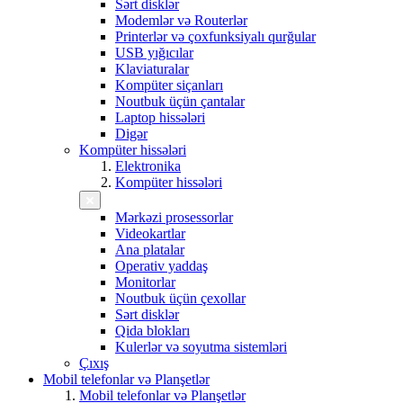
Sərt disklər
Modemlər və Routerlər
Printerlər və çoxfunksiyalı qurğular
USB yığıcılar
Klaviaturalar
Kompüter siçanları
Noutbuk üçün çantalar
Laptop hissələri
Digər
Kompüter hissələri
Elektronika
Kompüter hissələri
Mərkəzi prosessorlar
Videokartlar
Ana platalar
Operativ yaddaş
Monitorlar
Noutbuk üçün çexollar
Sərt disklər
Qida blokları
Kulerlər və soyutma sistemləri
Çıxış
Mobil telefonlar və Planşetlər
Mobil telefonlar və Planşetlər