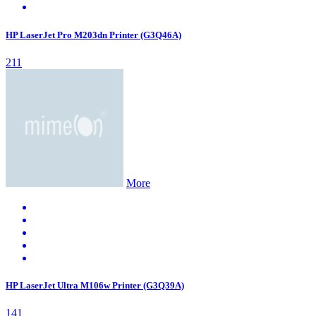
HP LaserJet Pro M203dn Printer (G3Q46A)
211
More
HP LaserJet Ultra M106w Printer (G3Q39A)
141