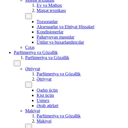
Məişət texnikası
Ev və Mətbəx
Məişət texnikası
Tozsoranlar
Aksesuarlar və Ehtiyat Hissələri
Kondisionerlər
Paltaryuyan maşınlar
Ütülər və buxarlandırıcılar
Çıxış
Parfümeriya və Gözəllik
Parfümeriya və Gözəllik
Ətriyyat
Parfümeriya və Gözəllik
Ətriyyat
Qadın üçün
Kişi üçün
Unisex
Ərəb ətirləri
Makiyaj
Parfümeriya və Gözəllik
Makiyaj