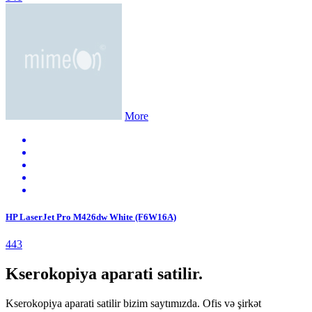
More
HP LaserJet Pro M426dw White (F6W16A)
443
Kserokopiya aparati satilir.
Kserokopiya aparati satilir bizim saytımızda. Ofis və şirkət