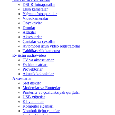
DSLR-fotoaparatlar
Ekşn kameralar
Yığcam fotoaparatlar
Videokameralar
Obyektivlər
Dronlar
Altlıqlar
Aksesuarlar
Çantalar və çexollar
Avtomobil üçün video registratorlar
Təhlükəsizlik kamerası
Ev üçün audio/video
TV və aksessuarlar
Ev kinoteatrları
Proyektorlar
Akustik kolonkalar
Aksesuarlar
Sərt disklər
Modemlər və Routerlər
Printerlər və çoxfunksiyalı qurğular
USB yığıcılar
Klaviaturalar
Kompüter siçanları
Noutbuk üçün çantalar