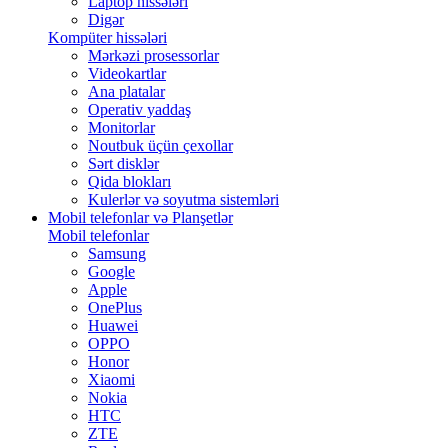
Laptop hissələri
Digər
Kompüter hissələri
Mərkəzi prosessorlar
Videokartlar
Ana platalar
Operativ yaddaş
Monitorlar
Noutbuk üçün çexollar
Sərt disklər
Qida blokları
Kulerlər və soyutma sistemləri
Mobil telefonlar və Planşetlər
Mobil telefonlar
Samsung
Google
Apple
OnePlus
Huawei
OPPO
Honor
Xiaomi
Nokia
HTC
ZTE