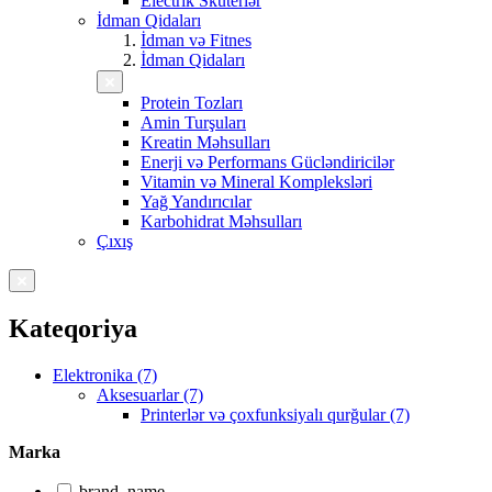
Electrik Skuterlər
İdman Qidaları
İdman və Fitnes
İdman Qidaları
Protein Tozları
Amin Turşuları
Kreatin Məhsulları
Enerji və Performans Gücləndiricilər
Vitamin və Mineral Kompleksləri
Yağ Yandırıcılar
Karbohidrat Məhsulları
Çıxış
Kateqoriya
Elektronika (7)
Aksesuarlar (7)
Printerlər və çoxfunksiyalı qurğular (7)
Marka
brand_name