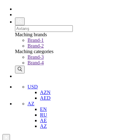
Maching brands
Brand-1
Brand-2
Maching categories
Brand-3
Brand-4
USD
AZN
AED
AZ
EN
RU
AE
AZ