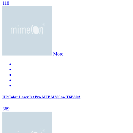
118
More
HP Color LaserJet Pro MFP M280nw T6B80A
369