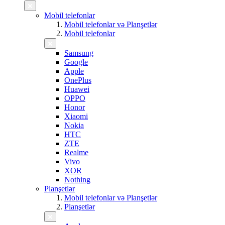
Mobil telefonlar
Mobil telefonlar və Planşetlər
Mobil telefonlar
Samsung
Google
Apple
OnePlus
Huawei
OPPO
Honor
Xiaomi
Nokia
HTC
ZTE
Realme
Vivo
XOR
Nothing
Planşetlər
Mobil telefonlar və Planşetlər
Planşetlər