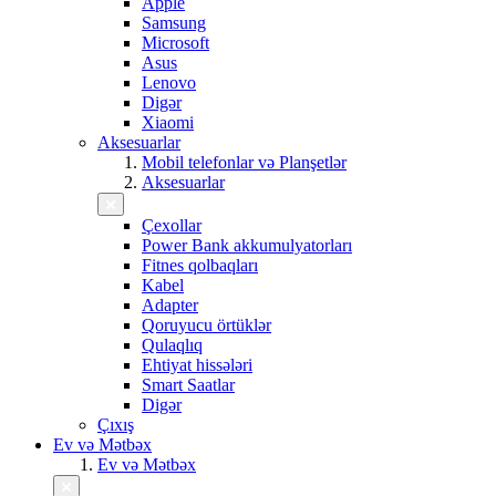
Apple
Samsung
Microsoft
Asus
Lenovo
Digər
Xiaomi
Aksesuarlar
Mobil telefonlar və Planşetlər
Aksesuarlar
Çexollar
Power Bank akkumulyatorları
Fitnes qolbaqları
Kabel
Adapter
Qoruyucu örtüklər
Qulaqlıq
Ehtiyat hissələri
Smart Saatlar
Digər
Çıxış
Ev və Mətbəx
Ev və Mətbəx