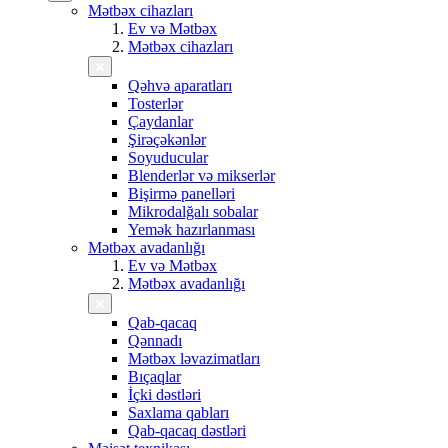
Mətbəx cihazları
Ev və Mətbəx
Mətbəx cihazları
Qəhvə aparatları
Tosterlər
Çaydanlar
Şirəçəkənlər
Soyuducular
Blenderlər və mikserlər
Bişirmə panelləri
Mikrodalğalı sobalar
Yemək hazırlanması
Mətbəx avadanlığı
Ev və Mətbəx
Mətbəx avadanlığı
Qab-qacaq
Qənnadı
Mətbəx ləvazimatları
Bıçaqlar
İçki dəstləri
Saxlama qabları
Qab-qacaq dəstləri