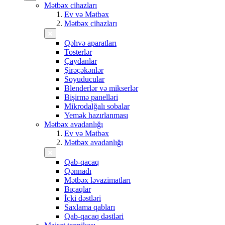
Mətbəx cihazları
Ev və Mətbəx
Mətbəx cihazları
Qəhvə aparatları
Tosterlər
Çaydanlar
Şirəçəkənlər
Soyuducular
Blenderlər və mikserlər
Bişirmə panelləri
Mikrodalğalı sobalar
Yemək hazırlanması
Mətbəx avadanlığı
Ev və Mətbəx
Mətbəx avadanlığı
Qab-qacaq
Qənnadı
Mətbəx ləvazimatları
Bıçaqlar
İçki dəstləri
Saxlama qabları
Qab-qacaq dəstləri