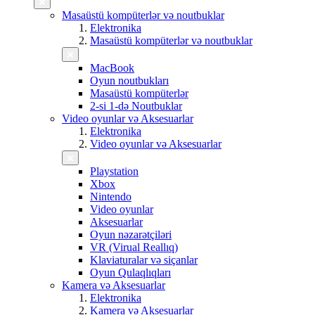
Masaüstü kompüterlər və noutbuklar
Elektronika
Masaüstü kompüterlər və noutbuklar
MacBook
Oyun noutbukları
Masaüstü kompüterlər
2-si 1-də Noutbuklar
Video oyunlar və Aksesuarlar
Elektronika
Video oyunlar və Aksesuarlar
Playstation
Xbox
Nintendo
Video oyunlar
Aksesuarlar
Oyun nəzarətçiləri
VR (Virual Reallıq)
Klaviaturalar və siçanlar
Oyun Qulaqlıqları
Kamera və Aksesuarlar
Elektronika
Kamera və Aksesuarlar