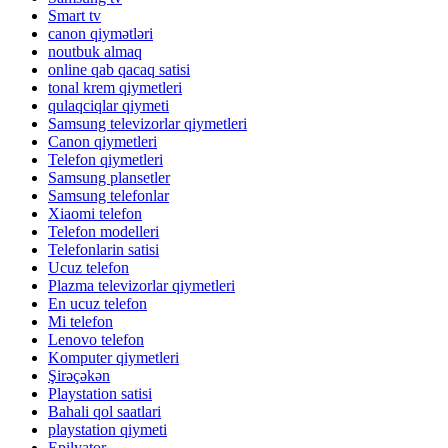
Smart tv
canon qiymətləri
noutbuk almaq
online qab qacaq satisi
tonal krem qiymetleri
qulaqciqlar qiymeti
Samsung televizorlar qiymetleri
Canon qiymetleri
Telefon qiymetleri
Samsung plansetler
Samsung telefonlar
Xiaomi telefon
Telefon modelleri
Telefonlarin satisi
Ucuz telefon
Plazma televizorlar qiymetleri
En ucuz telefon
Mi telefon
Lenovo telefon
Komputer qiymetleri
Şirəçəkən
Playstation satisi
Bahali qol saatlari
playstation qiymeti
Epilyator