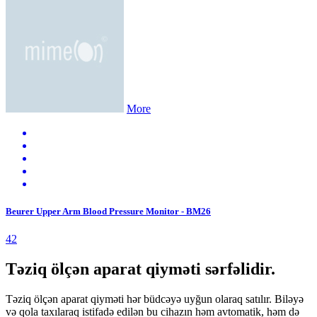
More
Beurer Upper Arm Blood Pressure Monitor - BM26
42
Təziq ölçən aparat qiyməti sərfəlidir.
Təziq ölçən aparat qiyməti hər büdcəyə uyğun olaraq satılır. Biləyə
və qola taxılaraq istifadə edilən bu cihazın həm avtomatik, həm də