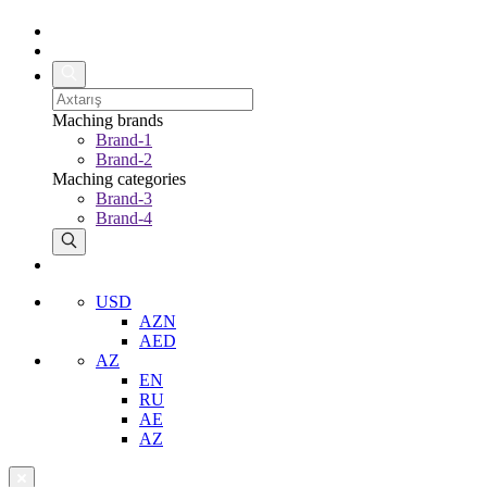
Maching brands
Brand-1
Brand-2
Maching categories
Brand-3
Brand-4
USD
AZN
AED
AZ
EN
RU
AE
AZ