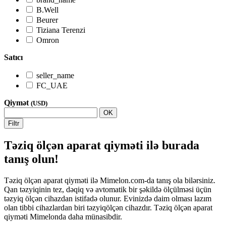
B.Well
Beurer
Tiziana Terenzi
Omron
Satıcı
seller_name
FC_UAE
Qiymət
(USD)
OK
Filtr
Təziq ölçən aparat qiyməti ilə burada
tanış olun!
Təziq ölçən aparat qiyməti ilə Mimelon.com-da tanış ola bilərsiniz.
Qan təzyiqinin tez, dəqiq və avtomatik bir şəkildə ölçülməsi üçün
təzyiq ölçən cihazdan istifadə olunur. Evinizdə daim olması lazım
olan tibbi cihazlardan biri təzyiqölçən cihazdır. Təziq ölçən aparat
qiyməti Mimelonda daha münasibdir.