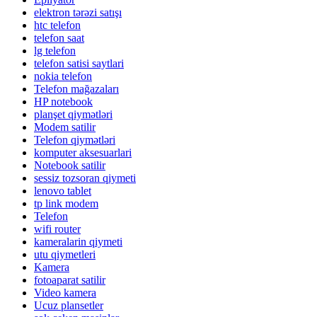
elektron tərəzi satışı
htc telefon
telefon saat
lg telefon
telefon satisi saytlari
nokia telefon
Telefon mağazaları
HP notebook
planşet qiymətləri
Modem satilir
Telefon qiymətləri
komputer aksesuarlari
Notebook satilir
sessiz tozsoran qiymeti
lenovo tablet
tp link modem
Telefon
wifi router
kameralarin qiymeti
utu qiymetleri
Kamera
fotoaparat satilir
Video kamera
Ucuz plansetler