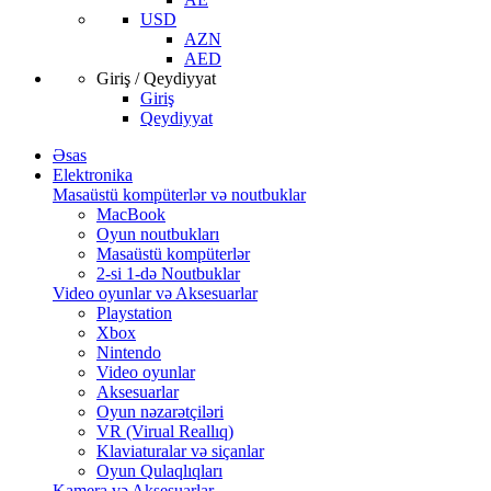
USD
AZN
AED
Giriş / Qeydiyyat
Giriş
Qeydiyyat
Əsas
Elektronika
Masaüstü kompüterlər və noutbuklar
MacBook
Oyun noutbukları
Masaüstü kompüterlər
2-si 1-də Noutbuklar
Video oyunlar və Aksesuarlar
Playstation
Xbox
Nintendo
Video oyunlar
Aksesuarlar
Oyun nəzarətçiləri
VR (Virual Reallıq)
Klaviaturalar və siçanlar
Oyun Qulaqlıqları
Kamera və Aksesuarlar