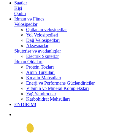
Saatlar
Kişi
Qadın
İdman və Fitnes
Velosipedlər
Qatlanan velosipedlər
Yol Velosipedləri
Dağ Velosipedləri
Aksesuarlar
Skuterlər və avadanlıqlar
Electrik Skuterlər
İdman Qidaları
Protein Tozları
Amin Turşuları
Kreatin Məhsulları
Enerji və Performans Gücləndiricilər
Vitamin və Mineral Kompleksləri
Yağ Yandırıcılar
Karbohidrat Məhsulları
ENDİRİM!