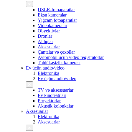
DSLR-fotoaparatlar
Ekşn kameralar
Yığcam fotoaparatlar
Videokameralar
Obyektivlər
Dronlar
Altlıqlar
Aksesuarlar
Çantalar və çexollar
Avtomobil üçün video registratorlar
Təhlükəsizlik kamerası
Ev üçün audio/video
Elektronika
Ev üçün audio/video
TV və aksessuarlar
Ev kinoteatrları
Proyektorlar
Akustik kolonkalar
Aksesuarlar
Elektronika
Aksesuarlar