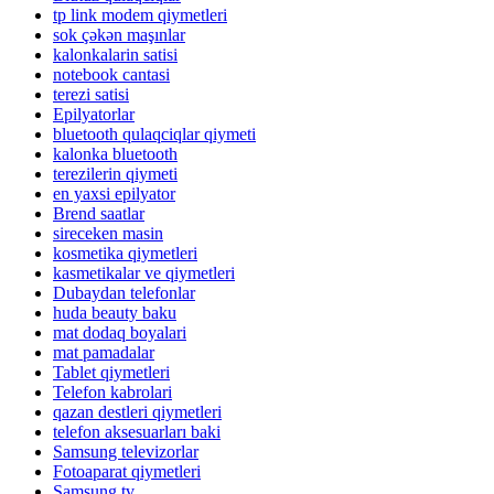
tp link modem qiymetleri
sok çəkən maşınlar
kalonkalarin satisi
notebook cantasi
terezi satisi
Epilyatorlar
bluetooth qulaqciqlar qiymeti
kalonka bluetooth
terezilerin qiymeti
en yaxsi epilyator
Brend saatlar
sireceken masin
kosmetika qiymetleri
kasmetikalar ve qiymetleri
Dubaydan telefonlar
huda beauty baku
mat dodaq boyalari
mat pamadalar
Tablet qiymetleri
Telefon kabrolari
qazan destleri qiymetleri
telefon aksesuarları baki
Samsung televizorlar
Fotoaparat qiymetleri
Samsung tv