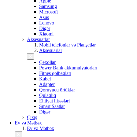
Apple
Samsung
Microsoft
Asus
Lenovo
Digər
Xiaomi
Aksesuarlar
Mobil telefonlar və Planşetlər
Aksesuarlar
Çexollar
Power Bank akkumulyatorları
Fitnes qolbaqları
Kabel
Adapter
Qoruyucu örtüklər
Qulaqlıq
Ehtiyat hissələri
Smart Saatlar
Digər
Çıxış
Ev və Mətbəx
Ev və Mətbəx