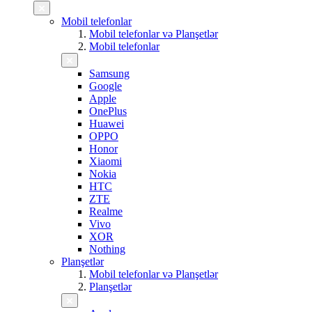
Mobil telefonlar
Mobil telefonlar və Planşetlər
Mobil telefonlar
Samsung
Google
Apple
OnePlus
Huawei
OPPO
Honor
Xiaomi
Nokia
HTC
ZTE
Realme
Vivo
XOR
Nothing
Planşetlər
Mobil telefonlar və Planşetlər
Planşetlər