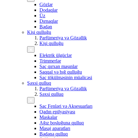
Gözlər
Dodaqlar
Üz
Dırnaqlar
Bədən
Kişi qulluğu
Parfümeriya və Gözəllik
Kişi qulluğu
Elektrik ülgüclər
Trimmerlər
Saç qırxan maşınlar
Saqqal və bığ qulluğu
Saç tökülməsinin müalicəsi
Şəxsi qulluq
Parfümeriya və Gözəllik
Şəxsi qulluq
Saç Fenləri və Aksesuarları
Qadın epilyasiyası
Maskalar
Ağız boşluğuna qulluq
Masaj aparatları
Bədənə qulluq