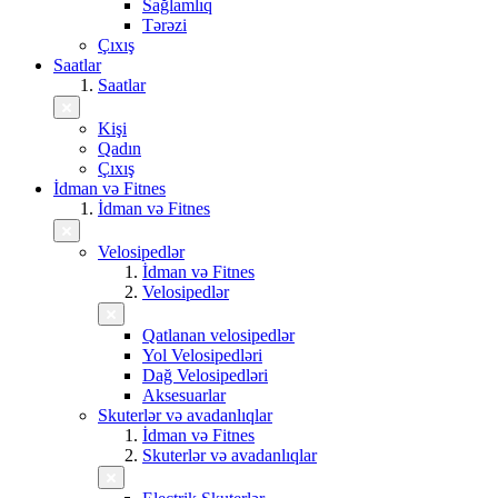
Sağlamlıq
Tərəzi
Çıxış
Saatlar
Saatlar
Kişi
Qadın
Çıxış
İdman və Fitnes
İdman və Fitnes
Velosipedlər
İdman və Fitnes
Velosipedlər
Qatlanan velosipedlər
Yol Velosipedləri
Dağ Velosipedləri
Aksesuarlar
Skuterlər və avadanlıqlar
İdman və Fitnes
Skuterlər və avadanlıqlar