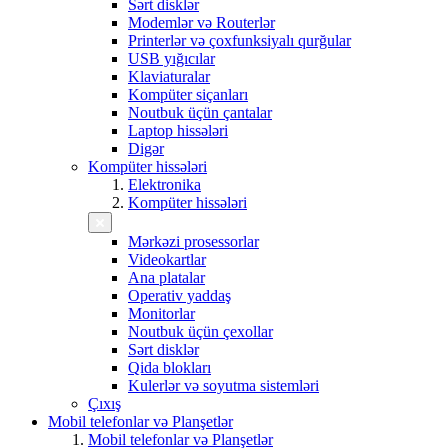
Sərt disklər
Modemlər və Routerlər
Printerlər və çoxfunksiyalı qurğular
USB yığıcılar
Klaviaturalar
Kompüter siçanları
Noutbuk üçün çantalar
Laptop hissələri
Digər
Kompüter hissələri
Elektronika
Kompüter hissələri
Mərkəzi prosessorlar
Videokartlar
Ana platalar
Operativ yaddaş
Monitorlar
Noutbuk üçün çexollar
Sərt disklər
Qida blokları
Kulerlər və soyutma sistemləri
Çıxış
Mobil telefonlar və Planşetlər
Mobil telefonlar və Planşetlər