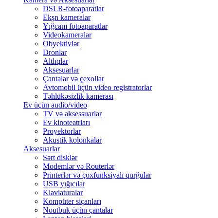
DSLR-fotoaparatlar
Ekşn kameralar
Yığcam fotoaparatlar
Videokameralar
Obyektivlər
Dronlar
Altlıqlar
Aksesuarlar
Çantalar və çexollar
Avtomobil üçün video registratorlar
Təhlükəsizlik kamerası
Ev üçün audio/video
TV və aksessuarlar
Ev kinoteatrları
Proyektorlar
Akustik kolonkalar
Aksesuarlar
Sərt disklər
Modemlər və Routerlər
Printerlər və çoxfunksiyalı qurğular
USB yığıcılar
Klaviaturalar
Kompüter siçanları
Noutbuk üçün çantalar