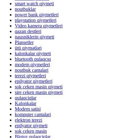
smart watch qiymeti
noutbuklar
power bank qiymetleri
playstation qiymetleri
Video kamera qiymetleri
qazan destleri
nausniklerin qiymeti
Plansetler
ütü qiymətləri
kalonkalar qiymeti
bluetooth qulaqcıq
modem qiymetleri
noutbuk cantalari
terezi qiymetleri
epilyator qiymetleri
sok ceken masin qiymeti
sire ceken masin qiymeti
qulaqciqlar
Kalonkalar
Modem satisi
komputer cantalari
elektron terezi
epilyator qiymeti
sok ceken masin
Blutuz qulaqciqlar