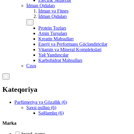
Electrik Skuterlər
İdman Qidaları
İdman və Fitnes
İdman Qidaları
Protein Tozları
Amin Turşuları
Kreatin Məhsulları
Enerji və Performans Gücləndiricilər
Vitamin və Mineral Kompleksləri
Yağ Yandırıcılar
Karbohidrat Məhsulları
Çıxış
Kateqoriya
Parfümeriya və Gözəllik (6)
Şəxsi qulluq (6)
Sağlamlıq (6)
Marka
brand_name