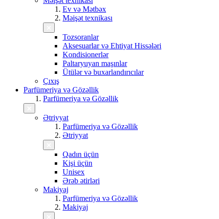
Məişət texnikası
Ev və Mətbəx
Məişət texnikası
Tozsoranlar
Aksesuarlar və Ehtiyat Hissələri
Kondisionerlər
Paltaryuyan maşınlar
Ütülər və buxarlandırıcılar
Çıxış
Parfümeriya və Gözəllik
Parfümeriya və Gözəllik
Ətriyyat
Parfümeriya və Gözəllik
Ətriyyat
Qadın üçün
Kişi üçün
Unisex
Ərəb ətirləri
Makiyaj
Parfümeriya və Gözəllik
Makiyaj