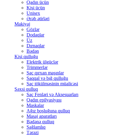
Qadın üçün
Kişi üçün
Unisex
Ərəb ətirləri
Makiyaj
Gözlər
Dodaqlar
Üz
Dırnaqlar
Bədən
Kişi qulluğu
Elektrik ülgüclər
Trimmerlər
Saç qırxan maşınlar
Saqqal və bığ qulluğu
Saç tökülməsinin müalicəsi
Şəxsi qulluq
Saç Fenləri və Aksesuarları
Qadın epilyasiyası
Maskalar
Ağız boşluğuna qulluq
Masaj aparatları
Bədənə qulluq
Sağlamlıq
Tərəzi