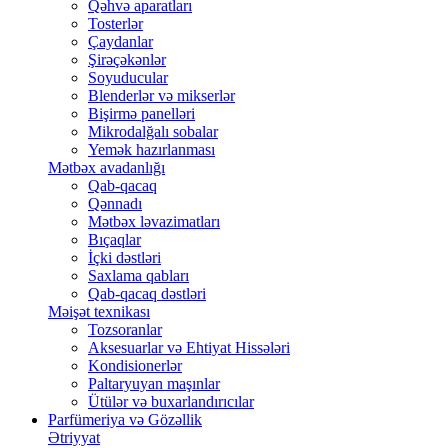
Qəhvə aparatları
Tosterlər
Çaydanlar
Şirəçəkənlər
Soyuducular
Blenderlər və mikserlər
Bişirmə panelləri
Mikrodalğalı sobalar
Yemək hazırlanması
Mətbəx avadanlığı
Qab-qacaq
Qənnadı
Mətbəx ləvazimatları
Bıçaqlar
İçki dəstləri
Saxlama qabları
Qab-qacaq dəstləri
Məişət texnikası
Tozsoranlar
Aksesuarlar və Ehtiyat Hissələri
Kondisionerlər
Paltaryuyan maşınlar
Ütülər və buxarlandırıcılar
Parfümeriya və Gözəllik
Ətriyyat