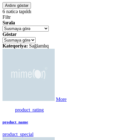
Ardını göstər
6
nəticə tapıldı
Filtr
Sırala
Göstər
Kateqoriya:
Sağlamlıq
More
product_rating
product_name
product_special