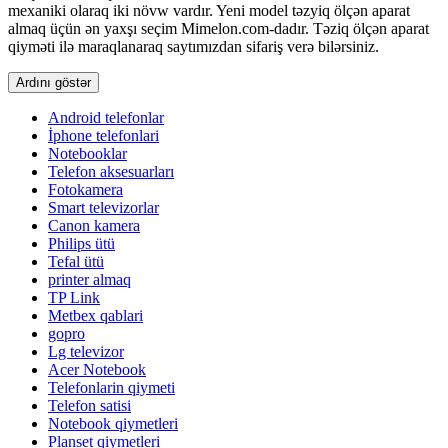
mexaniki olaraq iki növw vardır. Yeni model təzyiq ölçən aparat
almaq üçün ən yaxşı seçim Mimelon.com-dadır. Təziq ölçən aparat
qiyməti ilə maraqlanaraq saytımızdan sifariş verə bilərsiniz.
Ardını göstər
Android telefonlar
İphone telefonlari
Notebooklar
Telefon aksesuarları
Fotokamera
Smart televizorlar
Canon kamera
Philips ütü
Tefal ütü
printer almaq
TP Link
Metbex qablari
gopro
Lg televizor
Acer Notebook
Telefonlarin qiymeti
Telefon satisi
Notebook qiymetleri
Planset qiymetleri