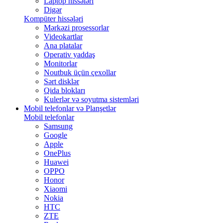
Laptop hissələri
Digər
Kompüter hissələri
Mərkəzi prosessorlar
Videokartlar
Ana platalar
Operativ yaddaş
Monitorlar
Noutbuk üçün çexollar
Sərt disklər
Qida blokları
Kulerlər və soyutma sistemləri
Mobil telefonlar və Planşetlər
Mobil telefonlar
Samsung
Google
Apple
OnePlus
Huawei
OPPO
Honor
Xiaomi
Nokia
HTC
ZTE