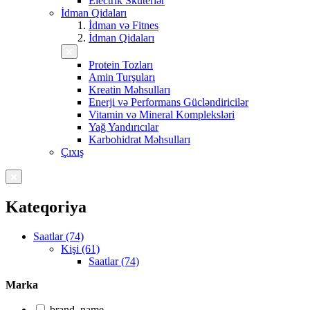
Electrik Skuterlər
İdman Qidaları
İdman və Fitnes
İdman Qidaları
Protein Tozları
Amin Turşuları
Kreatin Məhsulları
Enerji və Performans Gücləndiricilər
Vitamin və Mineral Kompleksləri
Yağ Yandırıcılar
Karbohidrat Məhsulları
Çıxış
Kateqoriya
Saatlar (74)
Kişi (61)
Saatlar (74)
Marka
brand_name