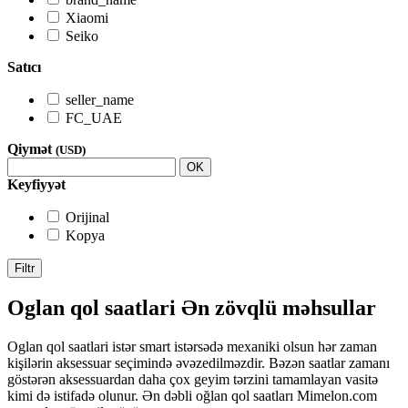
Xiaomi
Seiko
Satıcı
seller_name
FC_UAE
Qiymət
(USD)
OK
Keyfiyyət
Orijinal
Kopya
Filtr
Oglan qol saatlari Ən zövqlü məhsullar
Oglan qol saatlari istər smart istərsədə mexaniki olsun hər zaman
kişilərin aksessuar seçimində əvəzedilməzdir. Bəzən saatlar zamanı
göstərən aksessuardan daha çox geyim tərzini tamamlayan vasitə
kimi də istifadə olunur. Ən dəbli oğlan qol saatları Mimelon.com