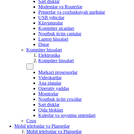
Sərt disklər
Modemlər və Routerlər
Printerlər və çoxfunksiyalı qurğular
USB yığıcılar
Klaviaturalar
Kompüter siçanları
Noutbuk üçün çantalar
Laptop hissələri
Digər
Kompüter hissələri
Elektronika
Kompüter hissələri
Mərkəzi prosessorlar
Videokartlar
Ana platalar
Operativ yaddaş
Monitorlar
Noutbuk üçün çexollar
Sərt disklər
Qida blokları
Kulerlər və soyutma sistemləri
Çıxış
Mobil telefonlar və Planşetlər
Mobil telefonlar və Planşetlər