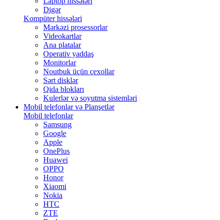
Laptop hissələri
Digər
Kompüter hissələri
Mərkəzi prosessorlar
Videokartlar
Ana platalar
Operativ yaddaş
Monitorlar
Noutbuk üçün çexollar
Sərt disklər
Qida blokları
Kulerlər və soyutma sistemləri
Mobil telefonlar və Planşetlər
Mobil telefonlar
Samsung
Google
Apple
OnePlus
Huawei
OPPO
Honor
Xiaomi
Nokia
HTC
ZTE