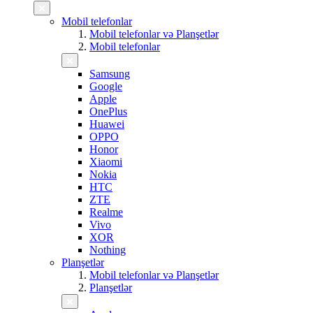
Mobil telefonlar
Mobil telefonlar və Planşetlər
Mobil telefonlar
Samsung
Google
Apple
OnePlus
Huawei
OPPO
Honor
Xiaomi
Nokia
HTC
ZTE
Realme
Vivo
XOR
Nothing
Planşetlər
Mobil telefonlar və Planşetlər
Planşetlər