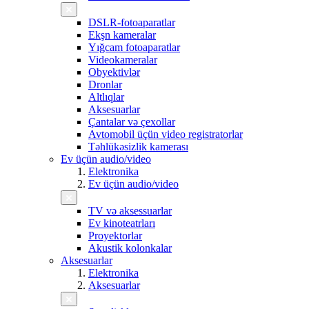
DSLR-fotoaparatlar
Ekşn kameralar
Yığcam fotoaparatlar
Videokameralar
Obyektivlər
Dronlar
Altlıqlar
Aksesuarlar
Çantalar və çexollar
Avtomobil üçün video registratorlar
Təhlükəsizlik kamerası
Ev üçün audio/video
Elektronika
Ev üçün audio/video
TV və aksessuarlar
Ev kinoteatrları
Proyektorlar
Akustik kolonkalar
Aksesuarlar
Elektronika
Aksesuarlar