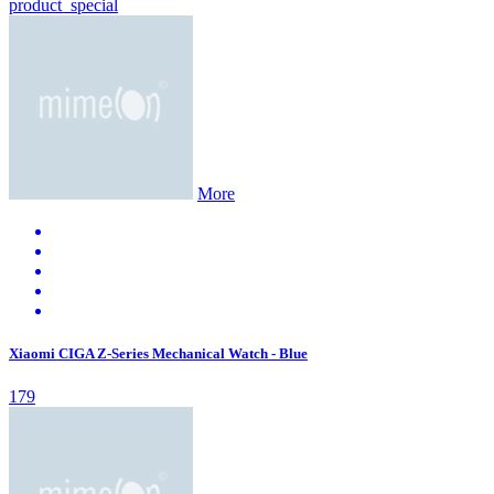
product_special
More
Xiaomi CIGA Z-Series Mechanical Watch - Blue
179