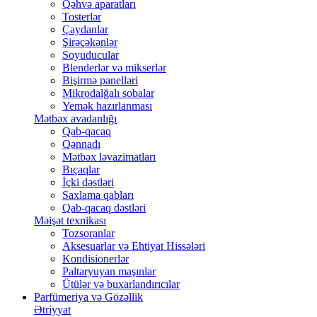
Qəhvə aparatları
Tosterlər
Çaydanlar
Şirəçəkənlər
Soyuducular
Blenderlər və mikserlər
Bişirmə panelləri
Mikrodalğalı sobalar
Yemək hazırlanması
Mətbəx avadanlığı
Qab-qacaq
Qənnadı
Mətbəx ləvazimatları
Bıçaqlar
İçki dəstləri
Saxlama qabları
Qab-qacaq dəstləri
Məişət texnikası
Tozsoranlar
Aksesuarlar və Ehtiyat Hissələri
Kondisionerlər
Paltaryuyan maşınlar
Ütülər və buxarlandırıcılar
Parfümeriya və Gözəllik
Ətriyyat