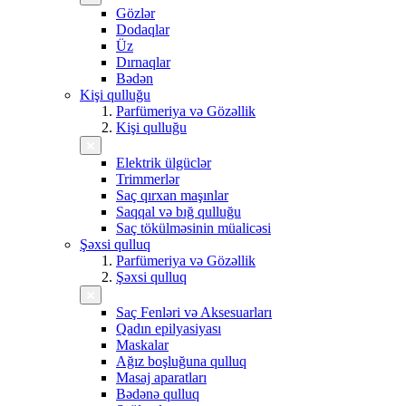
Gözlər
Dodaqlar
Üz
Dırnaqlar
Bədən
Kişi qulluğu
Parfümeriya və Gözəllik
Kişi qulluğu
Elektrik ülgüclər
Trimmerlər
Saç qırxan maşınlar
Saqqal və bığ qulluğu
Saç tökülməsinin müalicəsi
Şəxsi qulluq
Parfümeriya və Gözəllik
Şəxsi qulluq
Saç Fenləri və Aksesuarları
Qadın epilyasiyası
Maskalar
Ağız boşluğuna qulluq
Masaj aparatları
Bədənə qulluq