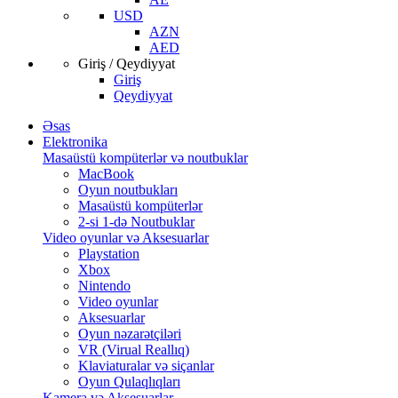
USD
AZN
AED
Giriş / Qeydiyyat
Giriş
Qeydiyyat
Əsas
Elektronika
Masaüstü kompüterlər və noutbuklar
MacBook
Oyun noutbukları
Masaüstü kompüterlər
2-si 1-də Noutbuklar
Video oyunlar və Aksesuarlar
Playstation
Xbox
Nintendo
Video oyunlar
Aksesuarlar
Oyun nəzarətçiləri
VR (Virual Reallıq)
Klaviaturalar və siçanlar
Oyun Qulaqlıqları
Kamera və Aksesuarlar