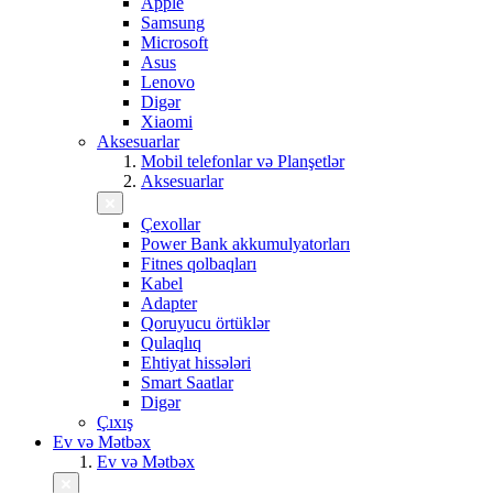
Apple
Samsung
Microsoft
Asus
Lenovo
Digər
Xiaomi
Aksesuarlar
Mobil telefonlar və Planşetlər
Aksesuarlar
Çexollar
Power Bank akkumulyatorları
Fitnes qolbaqları
Kabel
Adapter
Qoruyucu örtüklər
Qulaqlıq
Ehtiyat hissələri
Smart Saatlar
Digər
Çıxış
Ev və Mətbəx
Ev və Mətbəx