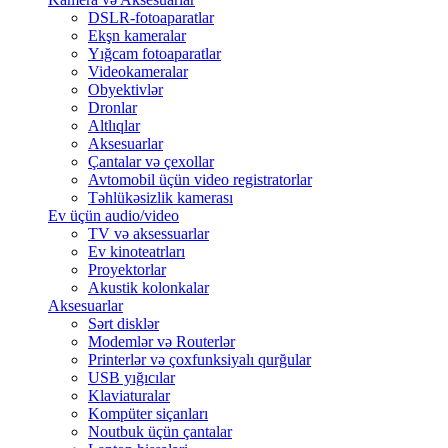
DSLR-fotoaparatlar
Ekşn kameralar
Yığcam fotoaparatlar
Videokameralar
Obyektivlər
Dronlar
Altlıqlar
Aksesuarlar
Çantalar və çexollar
Avtomobil üçün video registratorlar
Təhlükəsizlik kamerası
Ev üçün audio/video
TV və aksessuarlar
Ev kinoteatrları
Proyektorlar
Akustik kolonkalar
Aksesuarlar
Sərt disklər
Modemlər və Routerlər
Printerlər və çoxfunksiyalı qurğular
USB yığıcılar
Klaviaturalar
Kompüter siçanları
Noutbuk üçün çantalar