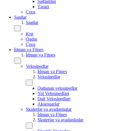
Sağlamlıq
Tərəzi
Çıxış
Saatlar
Saatlar
Kişi
Qadın
Çıxış
İdman və Fitnes
İdman və Fitnes
Velosipedlər
İdman və Fitnes
Velosipedlər
Qatlanan velosipedlər
Yol Velosipedləri
Dağ Velosipedləri
Aksesuarlar
Skuterlər və avadanlıqlar
İdman və Fitnes
Skuterlər və avadanlıqlar