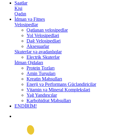
Saatlar
Kişi
Qadın
İdman və Fitnes
Velosipedlər
Qatlanan velosipedlər
Yol Velosipedləri
Dağ Velosipedləri
Aksesuarlar
Skuterlər və avadanlıqlar
Electrik Skuterlər
İdman Qidaları
Protein Tozları
Amin Turşuları
Kreatin Məhsulları
Enerji və Performans Gücləndiricilər
Vitamin və Mineral Kompleksləri
Yağ Yandırıcılar
Karbohidrat Məhsulları
ENDİRİM!