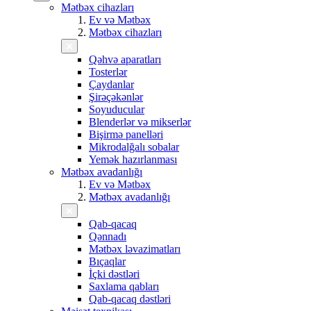
Mətbəx cihazları
Ev və Mətbəx
Mətbəx cihazları
Qəhvə aparatları
Tosterlər
Çaydanlar
Şirəçəkənlər
Soyuducular
Blenderlər və mikserlər
Bişirmə panelləri
Mikrodalğalı sobalar
Yemək hazırlanması
Mətbəx avadanlığı
Ev və Mətbəx
Mətbəx avadanlığı
Qab-qacaq
Qənnadı
Mətbəx ləvazimatları
Bıçaqlar
İçki dəstləri
Saxlama qabları
Qab-qacaq dəstləri