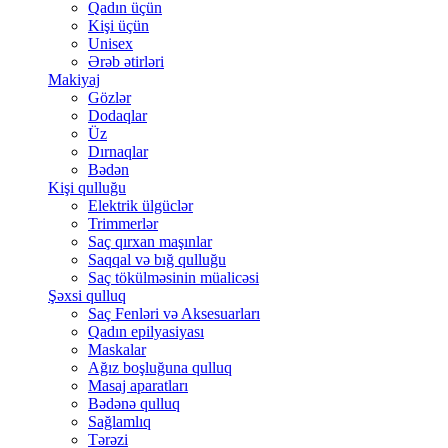
Qadın üçün
Kişi üçün
Unisex
Ərəb ətirləri
Makiyaj
Gözlər
Dodaqlar
Üz
Dırnaqlar
Bədən
Kişi qulluğu
Elektrik ülgüclər
Trimmerlər
Saç qırxan maşınlar
Saqqal və bığ qulluğu
Saç tökülməsinin müalicəsi
Şəxsi qulluq
Saç Fenləri və Aksesuarları
Qadın epilyasiyası
Maskalar
Ağız boşluğuna qulluq
Masaj aparatları
Bədənə qulluq
Sağlamlıq
Tərəzi