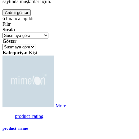
saytında müştərilər üçün.
Ardını göstər
61
nəticə tapıldı
Filtr
Sırala
Göstər
Kateqoriya:
Kişi
More
product_rating
product_name