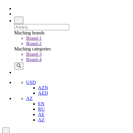
Maching brands
Brand-1
Brand-2
Maching categories
Brand-3
Brand-4
USD
AZN
AED
AZ
EN
RU
AE
AZ