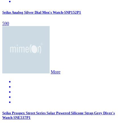
Seiko Analog Silver Dial Men's Watch-SNP152P1
590
More
Seiko Prospex Street Series Solar Powered Silicone Strap Grey Diver's
Watch SNE537P1