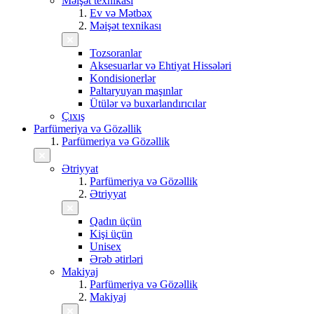
Məişət texnikası
Ev və Mətbəx
Məişət texnikası
Tozsoranlar
Aksesuarlar və Ehtiyat Hissələri
Kondisionerlər
Paltaryuyan maşınlar
Ütülər və buxarlandırıcılar
Çıxış
Parfümeriya və Gözəllik
Parfümeriya və Gözəllik
Ətriyyat
Parfümeriya və Gözəllik
Ətriyyat
Qadın üçün
Kişi üçün
Unisex
Ərəb ətirləri
Makiyaj
Parfümeriya və Gözəllik
Makiyaj