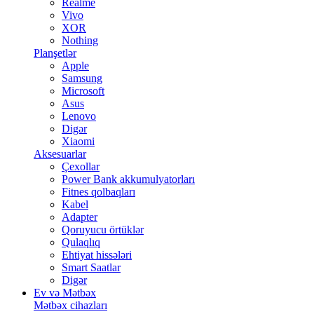
Realme
Vivo
XOR
Nothing
Planşetlər
Apple
Samsung
Microsoft
Asus
Lenovo
Digər
Xiaomi
Aksesuarlar
Çexollar
Power Bank akkumulyatorları
Fitnes qolbaqları
Kabel
Adapter
Qoruyucu örtüklər
Qulaqlıq
Ehtiyat hissələri
Smart Saatlar
Digər
Ev və Mətbəx
Mətbəx cihazları