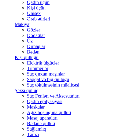
Qadın üçün
Kişi üçün
Unisex
Ərəb ətirləri
Makiyaj
Gözlər
Dodaqlar
Üz
Dırnaqlar
Bədən
Kişi qulluğu
Elektrik ülgüclər
Trimmerlər
Saç qırxan maşınlar
Saqqal və bığ qulluğu
Saç tökülməsinin müalicəsi
Şəxsi qulluq
Saç Fenləri və Aksesuarları
Qadın epilyasiyası
Maskalar
Ağız boşluğuna qulluq
Masaj aparatları
Bədənə qulluq
Sağlamlıq
Tərəzi