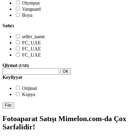
Olympus
Vanguard
Boya
Satıcı
seller_name
FC_UAE
FC_UAE
FC_UAE
Qiymət
(USD)
OK
Keyfiyyət
Orijinal
Kopya
Filtr
Fotoaparat Satışı Mimelon.com-da Çox
Sərfəlidir!