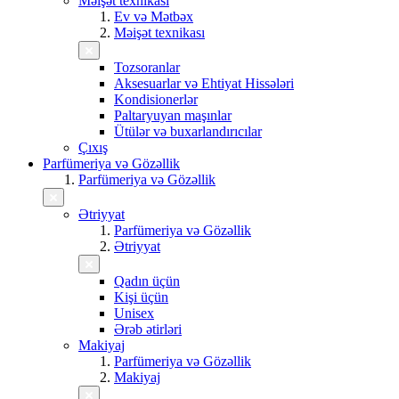
Məişət texnikası
Ev və Mətbəx
Məişət texnikası
Tozsoranlar
Aksesuarlar və Ehtiyat Hissələri
Kondisionerlər
Paltaryuyan maşınlar
Ütülər və buxarlandırıcılar
Çıxış
Parfümeriya və Gözəllik
Parfümeriya və Gözəllik
Ətriyyat
Parfümeriya və Gözəllik
Ətriyyat
Qadın üçün
Kişi üçün
Unisex
Ərəb ətirləri
Makiyaj
Parfümeriya və Gözəllik
Makiyaj