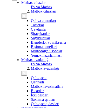
Mətbəx cihazları
Ev və Mətbəx
Mətbəx cihazları
Qəhvə aparatları
Tosterlər
Çaydanlar
Şirəçəkənlər
Soyuducular
Blenderlər və mikserlər
Bişirmə panelləri
Mikrodalğalı sobalar
Yemək hazırlanması
Mətbəx avadanlığı
Ev və Mətbəx
Mətbəx avadanlığı
Qab-qacaq
Qənnadı
Mətbəx ləvazimatları
Bıçaqlar
İçki dəstləri
Saxlama qabları
Qab-qacaq dəstləri