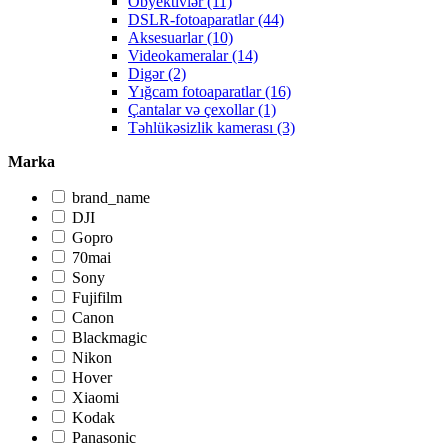
Obyektivlər (11)
DSLR-fotoaparatlar (44)
Aksesuarlar (10)
Videokameralar (14)
Digər (2)
Yığcam fotoaparatlar (16)
Çantalar və çexollar (1)
Təhlükəsizlik kamerası (3)
Marka
brand_name
DJI
Gopro
70mai
Sony
Fujifilm
Canon
Blackmagic
Nikon
Hover
Xiaomi
Kodak
Panasonic