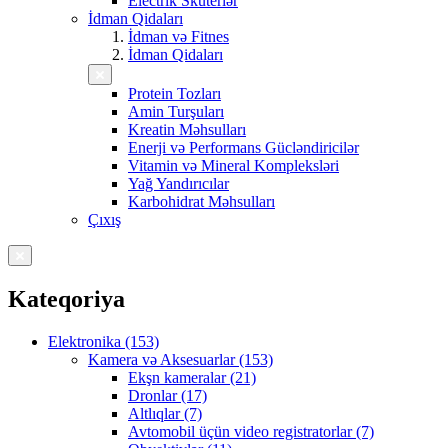
Electrik Skuterlər
İdman Qidaları
İdman və Fitnes
İdman Qidaları
Protein Tozları
Amin Turşuları
Kreatin Məhsulları
Enerji və Performans Gücləndiricilər
Vitamin və Mineral Kompleksləri
Yağ Yandırıcılar
Karbohidrat Məhsulları
Çıxış
Kateqoriya
Elektronika (153)
Kamera və Aksesuarlar (153)
Ekşn kameralar (21)
Dronlar (17)
Altlıqlar (7)
Avtomobil üçün video registratorlar (7)