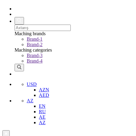
Maching brands
Brand-1
Brand-2
Maching categories
Brand-3
Brand-4
USD
AZN
AED
AZ
EN
RU
AE
AZ