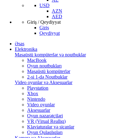
USD
AZN
AED
Giriş / Qeydiyyat
Giriş
Qeydiyyat
Əsas
Elektronika
Masaüstü kompüterlər və noutbuklar
MacBook
Oyun noutbukları
Masaüstü kompüterlər
2-si 1-də Noutbuklar
Video oyunlar və Aksesuarlar
Playstation
Xbox
Nintendo
Video oyunlar
Aksesuarlar
Oyun nəzarətçiləri
VR (Virual Reallıq)
Klaviaturalar və siçanlar
Oyun Qulaqlıqları
Kamera və Aksesuarlar