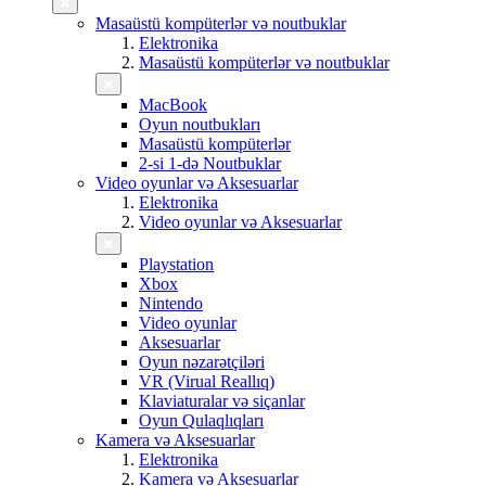
Masaüstü kompüterlər və noutbuklar
Elektronika
Masaüstü kompüterlər və noutbuklar
MacBook
Oyun noutbukları
Masaüstü kompüterlər
2-si 1-də Noutbuklar
Video oyunlar və Aksesuarlar
Elektronika
Video oyunlar və Aksesuarlar
Playstation
Xbox
Nintendo
Video oyunlar
Aksesuarlar
Oyun nəzarətçiləri
VR (Virual Reallıq)
Klaviaturalar və siçanlar
Oyun Qulaqlıqları
Kamera və Aksesuarlar
Elektronika
Kamera və Aksesuarlar