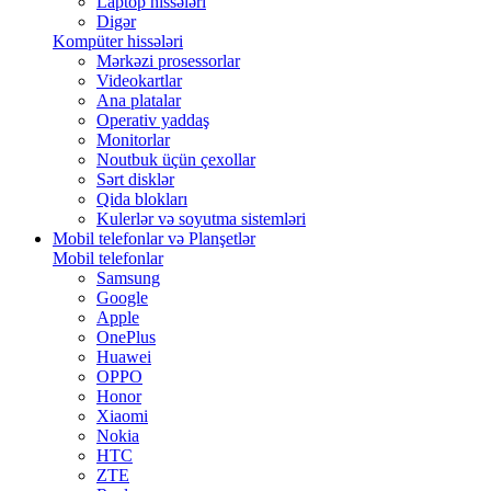
Laptop hissələri
Digər
Kompüter hissələri
Mərkəzi prosessorlar
Videokartlar
Ana platalar
Operativ yaddaş
Monitorlar
Noutbuk üçün çexollar
Sərt disklər
Qida blokları
Kulerlər və soyutma sistemləri
Mobil telefonlar və Planşetlər
Mobil telefonlar
Samsung
Google
Apple
OnePlus
Huawei
OPPO
Honor
Xiaomi
Nokia
HTC
ZTE