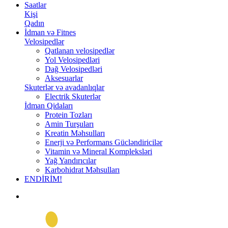
Saatlar
Kişi
Qadın
İdman və Fitnes
Velosipedlər
Qatlanan velosipedlər
Yol Velosipedləri
Dağ Velosipedləri
Aksesuarlar
Skuterlər və avadanlıqlar
Electrik Skuterlər
İdman Qidaları
Protein Tozları
Amin Turşuları
Kreatin Məhsulları
Enerji və Performans Gücləndiricilər
Vitamin və Mineral Kompleksləri
Yağ Yandırıcılar
Karbohidrat Məhsulları
ENDİRİM!