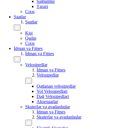
Sağlamlıq
Tərəzi
Çıxış
Saatlar
Saatlar
Kişi
Qadın
Çıxış
İdman və Fitnes
İdman və Fitnes
Velosipedlər
İdman və Fitnes
Velosipedlər
Qatlanan velosipedlər
Yol Velosipedləri
Dağ Velosipedləri
Aksesuarlar
Skuterlər və avadanlıqlar
İdman və Fitnes
Skuterlər və avadanlıqlar