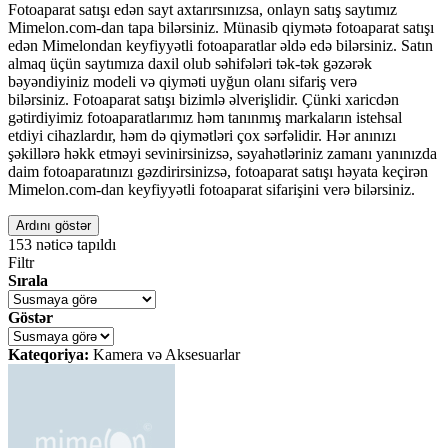
Fotoaparat satışı edən sayt axtarırsınızsa, onlayn satış saytımız
Mimelon.com-dan tapa bilərsiniz. Münasib qiymətə fotoaparat satışı
edən Mimelondan keyfiyyətli fotoaparatlar əldə edə bilərsiniz. Satın
almaq üçün saytımıza daxil olub səhifələri tək-tək gəzərək
bəyəndiyiniz modeli və qiyməti uyğun olanı sifariş verə
bilərsiniz. Fotoaparat satışı bizimlə əlverişlidir. Çünki xaricdən
gətirdiyimiz fotoaparatlarımız həm tanınmış markaların istehsal
etdiyi cihazlardır, həm də qiymətləri çox sərfəlidir. Hər anınızı
şəkillərə həkk etməyi sevinirsinizsə, səyahətləriniz zamanı yanınızda
daim fotoaparatınızı gəzdirirsinizsə, fotoaparat satışı həyata keçirən
Mimelon.com-dan keyfiyyətli fotoaparat sifarişini verə bilərsiniz.
Ardını göstər
153
nəticə tapıldı
Filtr
Sırala
Göstər
Kateqoriya:
Kamera və Aksesuarlar