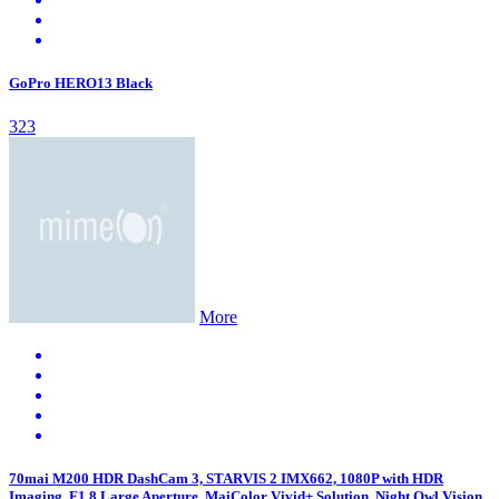
GoPro HERO13 Black
323
More
70mai M200 HDR DashCam 3, STARVIS 2 IMX662, 1080P with HDR
Imaging, F1.8 Large Aperture, MaiColor Vivid+ Solution, Night Owl Vision,