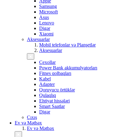
Apple
Samsung
Microsoft
Asus
Lenovo
Digər
Xiaomi
Aksesuarlar
Mobil telefonlar və Planşetlər
Aksesuarlar
Çexollar
Power Bank akkumulyatorları
Fitnes qolbaqları
Kabel
Adapter
Qoruyucu örtüklər
Qulaqlıq
Ehtiyat hissələri
Smart Saatlar
Digər
Çıxış
Ev və Mətbəx
Ev və Mətbəx