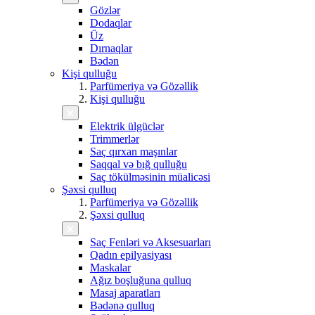
Gözlər
Dodaqlar
Üz
Dırnaqlar
Bədən
Kişi qulluğu
Parfümeriya və Gözəllik
Kişi qulluğu
Elektrik ülgüclər
Trimmerlər
Saç qırxan maşınlar
Saqqal və bığ qulluğu
Saç tökülməsinin müalicəsi
Şəxsi qulluq
Parfümeriya və Gözəllik
Şəxsi qulluq
Saç Fenləri və Aksesuarları
Qadın epilyasiyası
Maskalar
Ağız boşluğuna qulluq
Masaj aparatları
Bədənə qulluq