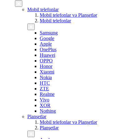
Mobil telefonlar
Mobil telefonlar və Planşetlər
Mobil telefonlar
Samsung
Google
Apple
OnePlus
Huawei
OPPO
Honor
Xiaomi
Nokia
HTC
ZTE
Realme
Vivo
XOR
Nothing
Planşetlər
Mobil telefonlar və Planşetlər
Planşetlər