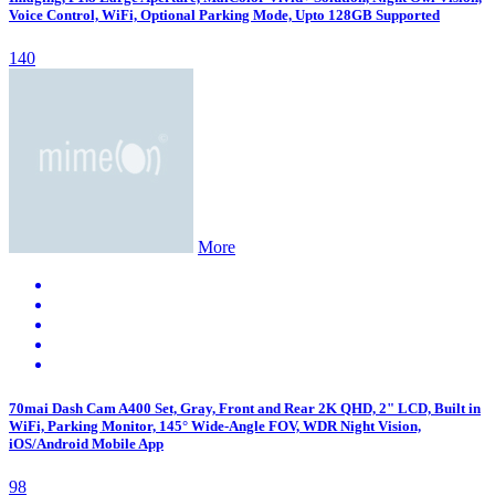
Voice Control, WiFi, Optional Parking Mode, Upto 128GB Supported
140
More
70mai Dash Cam A400 Set, Gray, Front and Rear 2K QHD, 2" LCD, Built in
WiFi, Parking Monitor, 145° Wide-Angle FOV, WDR Night Vision,
iOS/Android Mobile App
98