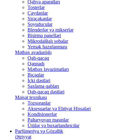
Qəhvə aparatları
Tosterlər
Çaydanlar
Şirəçəkənlər
Soyuducular
Blenderlər və mikserlər
Bişirmə panelləri
Mikrodalğalı sobalar
Yemək hazırlanması
Mətbəx avadanlığı
Qab-qacaq
Qənnadı
Mətbəx ləvazimatları
Bıçaqlar
İçki dəstləri
Saxlama qabları
Qab-qacaq dəstləri
Məişət texnikası
Tozsoranlar
Aksesuarlar və Ehtiyat Hissələri
Kondisionerlər
Paltaryuyan maşınlar
Ütülər və buxarlandırıcılar
Parfümeriya və Gözəllik
Ətriyyat