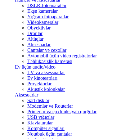
DSLR-fotoaparatlar
Ekşn kameralar
Yığcam fotoaparatlar
Videokameralar
Obyektivlər
Dronlar
Altlıqlar
Aksesuarlar
Çantalar və çexollar
Avtomobil üçün video registratorlar
Təhlükəsizlik kamerası
Ev üçün audio/video
TV və aksessuarlar
Ev kinoteatrları
Proyektorlar
Akustik kolonkalar
Aksesuarlar
Sərt disklər
Modemlər və Routerlər
Printerlər və çoxfunksiyalı qurğular
USB yığıcılar
Klaviaturalar
Kompüter siçanları
Noutbuk üçün çantalar