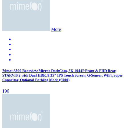
More
70mai S500 Rearview Mirror DashCam, 3K 1944P Front & FHD Rear,
STARVIS 2 with Dual HDR, 9.35” IPS Touch Screen, G-Sensor, WiFi, Super
Capacitor, Optional Parking Mode (S500)
196