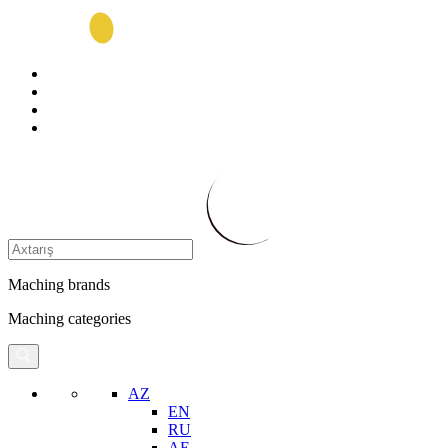
Maching brands
Maching categories
AZ
EN
RU
AE