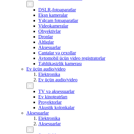
DSLR-fotoaparatlar
Ekşn kameralar
Yığcam fotoaparatlar
Videokameralar
Obyektivlər
Dronlar
Altlıqlar
Aksesuarlar
Çantalar və çexollar
Avtomobil üçün video registratorlar
Təhlükəsizlik kamerası
Ev üçün audio/video
Elektronika
Ev üçün audio/video
TV və aksessuarlar
Ev kinoteatrları
Proyektorlar
Akustik kolonkalar
Aksesuarlar
Elektronika
Aksesuarlar