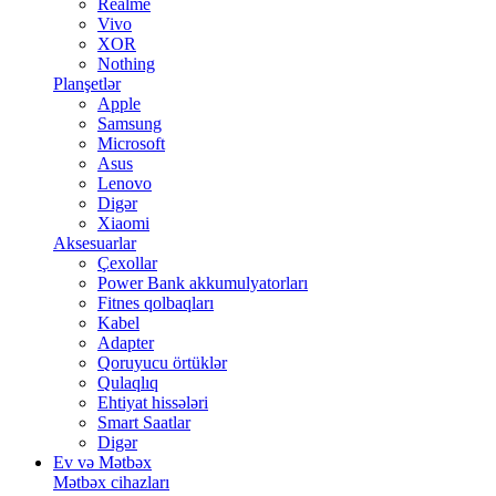
Realme
Vivo
XOR
Nothing
Planşetlər
Apple
Samsung
Microsoft
Asus
Lenovo
Digər
Xiaomi
Aksesuarlar
Çexollar
Power Bank akkumulyatorları
Fitnes qolbaqları
Kabel
Adapter
Qoruyucu örtüklər
Qulaqlıq
Ehtiyat hissələri
Smart Saatlar
Digər
Ev və Mətbəx
Mətbəx cihazları