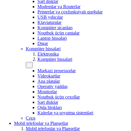
Sərt disklər
Modemlər və Routerlər
Printerlər və çoxfunksiyalı qurğular
USB yığıcılar
Klaviaturalar
Kompüter siçanları
Noutbuk üçün çantalar
Laptop hissələri
Digər
Kompüter hissələri
Elektronika
Kompüter hissələri
Mərkəzi prosessorlar
Videokartlar
Ana platalar
Operativ yaddaş
Monitorlar
Noutbuk üçün çexollar
Sərt disklər
Qida blokları
Kulerlər və soyutma sistemləri
Çıxış
Mobil telefonlar və Planşetlər
Mobil telefonlar və Planşetlər