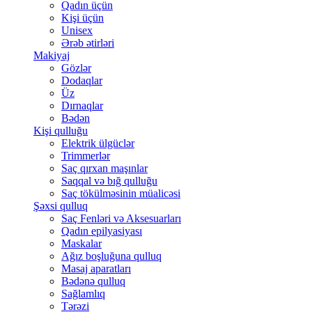
Qadın üçün
Kişi üçün
Unisex
Ərəb ətirləri
Makiyaj
Gözlər
Dodaqlar
Üz
Dırnaqlar
Bədən
Kişi qulluğu
Elektrik ülgüclər
Trimmerlər
Saç qırxan maşınlar
Saqqal və bığ qulluğu
Saç tökülməsinin müalicəsi
Şəxsi qulluq
Saç Fenləri və Aksesuarları
Qadın epilyasiyası
Maskalar
Ağız boşluğuna qulluq
Masaj aparatları
Bədənə qulluq
Sağlamlıq
Tərəzi