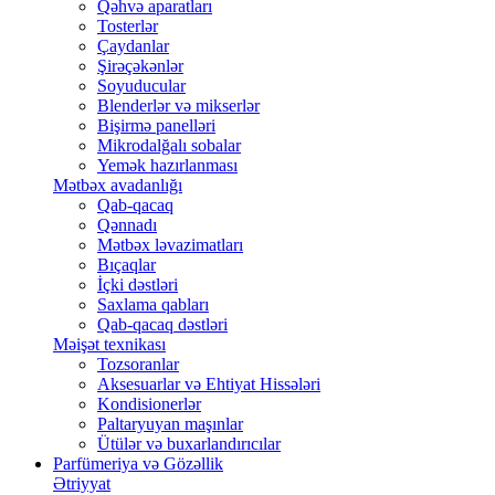
Qəhvə aparatları
Tosterlər
Çaydanlar
Şirəçəkənlər
Soyuducular
Blenderlər və mikserlər
Bişirmə panelləri
Mikrodalğalı sobalar
Yemək hazırlanması
Mətbəx avadanlığı
Qab-qacaq
Qənnadı
Mətbəx ləvazimatları
Bıçaqlar
İçki dəstləri
Saxlama qabları
Qab-qacaq dəstləri
Məişət texnikası
Tozsoranlar
Aksesuarlar və Ehtiyat Hissələri
Kondisionerlər
Paltaryuyan maşınlar
Ütülər və buxarlandırıcılar
Parfümeriya və Gözəllik
Ətriyyat