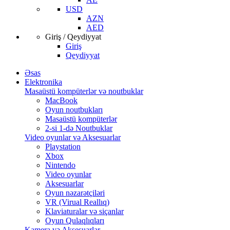
USD
AZN
AED
Giriş / Qeydiyyat
Giriş
Qeydiyyat
Əsas
Elektronika
Masaüstü kompüterlər və noutbuklar
MacBook
Oyun noutbukları
Masaüstü kompüterlər
2-si 1-də Noutbuklar
Video oyunlar və Aksesuarlar
Playstation
Xbox
Nintendo
Video oyunlar
Aksesuarlar
Oyun nəzarətçiləri
VR (Virual Reallıq)
Klaviaturalar və siçanlar
Oyun Qulaqlıqları
Kamera və Aksesuarlar