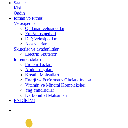
Saatlar
Kişi
Qadın
İdman və Fitnes
Velosipedlər
Qatlanan velosipedlər
Yol Velosipedləri
Dağ Velosipedləri
Aksesuarlar
Skuterlər və avadanlıqlar
Electrik Skuterlər
İdman Qidaları
Protein Tozları
Amin Turşuları
Kreatin Məhsulları
Enerji və Performans Gücləndiricilər
Vitamin və Mineral Kompleksləri
Yağ Yandırıcılar
Karbohidrat Məhsulları
ENDİRİM!