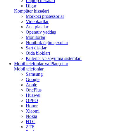
Laptop hissələri
Digər
Kompüter hissələri
Mərkəzi prosessorlar
Videokartlar
Ana platalar
Operativ yaddaş
Monitorlar
Noutbuk üçün çexollar
Sərt disklər
Qida blokları
Kulerlər və soyutma sistemləri
Mobil telefonlar və Planşetlər
Mobil telefonlar
Samsung
Google
Apple
OnePlus
Huawei
OPPO
Honor
Xiaomi
Nokia
HTC
ZTE