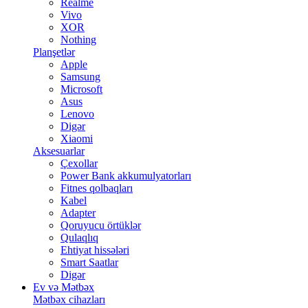
Realme
Vivo
XOR
Nothing
Planşetlər
Apple
Samsung
Microsoft
Asus
Lenovo
Digər
Xiaomi
Aksesuarlar
Çexollar
Power Bank akkumulyatorları
Fitnes qolbaqları
Kabel
Adapter
Qoruyucu örtüklər
Qulaqlıq
Ehtiyat hissələri
Smart Saatlar
Digər
Ev və Mətbəx
Mətbəx cihazları