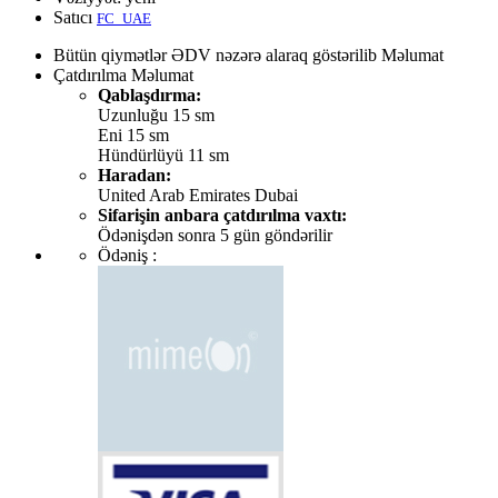
Satıcı
FC_UAE
Bütün qiymətlər ƏDV nəzərə alaraq göstərilib
Məlumat
Çatdırılma
Məlumat
Qablaşdırma:
Uzunluğu 15 sm
Eni 15 sm
Hündürlüyü 11 sm
Haradan:
United Arab Emirates Dubai
Sifarişin anbara çatdırılma vaxtı:
Ödənişdən sonra 5 gün göndərilir
Ödəniş :