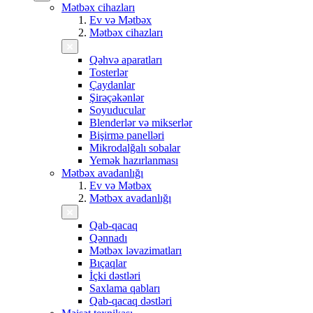
Mətbəx cihazları
Ev və Mətbəx
Mətbəx cihazları
Qəhvə aparatları
Tosterlər
Çaydanlar
Şirəçəkənlər
Soyuducular
Blenderlər və mikserlər
Bişirmə panelləri
Mikrodalğalı sobalar
Yemək hazırlanması
Mətbəx avadanlığı
Ev və Mətbəx
Mətbəx avadanlığı
Qab-qacaq
Qənnadı
Mətbəx ləvazimatları
Bıçaqlar
İçki dəstləri
Saxlama qabları
Qab-qacaq dəstləri