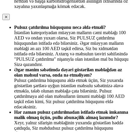
neftdən və başqa karbohidrogenlərdən asılılığın ixtisarında öz
xəyalına yaxınlaşmağa kömək edəcək.
Pulsuz çatdırılma hüququnu necə əldə etməli?
İstənilən kateqoriyadan müəyyən malların cəmi məbləğı 100
AED və ondan yuxarı olarsa, Siz PULSUZ çatdırılma
hüququndan istifadə edə bilərsiniz. Əgər müəyyən malların
məbləği ən azı 100 AED təşkil edirsə, Siz bu xidmətdən
istifadə edə bilərsiniz. Axtarış və məhsulun təsviri səhifəsində
"PULSUZ çatdırılma" nişanıyla olan istənilən mal bu hüququ
Sizə qazandırır.
Əgər mənim səbətimdə dəyəri göstərilən məbləğdən az
olan məhsul varsa, onda nə etməliyəm?
Pulsuz çatdırılma hüququnu əldə etmək üçün, Siz yuxarıda
göstərilən şərtlərə uyğun istənilən məhsulu səbətinizə əlavə
etməklə, tələb olunan məbləğə çata bilərsiniz. Pulsuz
çatdırılmaya aid olan məhsulların ümumi məbləği 100 AED
təşkil edən kimi, Siz pulsuz çatdırılma hüququnu eldə
edəcəksiniz.
Hər zaman pulsuz çatdırılmadan istifadə etmək imkanına
malik olmaq üçün, pullu abunəçilik almaq lazımdır?
Xeyr, yalnız sifarişin məbləğinin yuxarıda göstərilən həddə
çatdıqda, Siz məhdudsuz pulsuz çatdırılma hüququnu