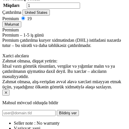
Miqdarı
Çatdırılma
United States
Premium
19
Məlumat
Premium
Premium – 1-5 iş günü
Premium çatdırılma kuryer xidmətindən (DHL) istifadəni nəzərdə
tutur – bu sürətli və daha təhlükəsiz çatdırılmadır.
Xarici alıcılara
Zəhmət olmasa, diqqət yetirin:
İdxal vaxtı gömrük rüsumları, vergilər və yığımlar malın və ya
çatdırılmanın qiymətinə daxil deyil. Bu xərclər – alıcıların
məsuliyyətidir.
Zəhmət olmasa, alış-verişdən əvvəl əlavə xərcləri müəyyən etmək
üçün, yaşadığınız ölkənin gömrük xidmətiylə əlaqə saxlayın.
Məhsul mövcud olduqda bildir
Bildiriş ver
Seller note :
No warranty
Vəziyyət:
yeni