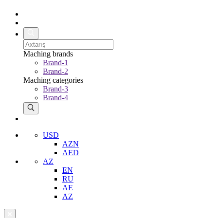
Maching brands
Brand-1
Brand-2
Maching categories
Brand-3
Brand-4
USD
AZN
AED
AZ
EN
RU
AE
AZ