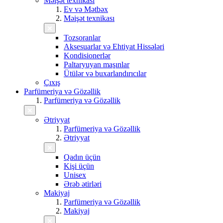
Məişət texnikası
Ev və Mətbəx
Məişət texnikası
Tozsoranlar
Aksesuarlar və Ehtiyat Hissələri
Kondisionerlər
Paltaryuyan maşınlar
Ütülər və buxarlandırıcılar
Çıxış
Parfümeriya və Gözəllik
Parfümeriya və Gözəllik
Ətriyyat
Parfümeriya və Gözəllik
Ətriyyat
Qadın üçün
Kişi üçün
Unisex
Ərəb ətirləri
Makiyaj
Parfümeriya və Gözəllik
Makiyaj