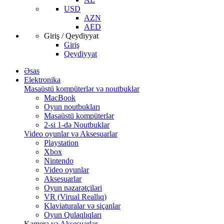
USD
AZN
AED
Giriş / Qeydiyyat
Giriş
Qeydiyyat
Əsas
Elektronika
Masaüstü kompüterlər və noutbuklar
MacBook
Oyun noutbukları
Masaüstü kompüterlər
2-si 1-də Noutbuklar
Video oyunlar və Aksesuarlar
Playstation
Xbox
Nintendo
Video oyunlar
Aksesuarlar
Oyun nəzarətçiləri
VR (Virual Reallıq)
Klaviaturalar və siçanlar
Oyun Qulaqlıqları
Kamera və Aksesuarlar