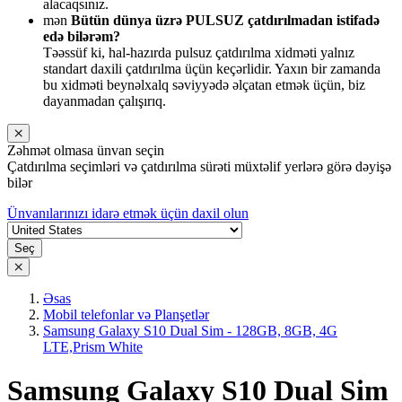
alacaqsınız.
mən
Bütün dünya üzrə PULSUZ çatdırılmadan istifadə
edə bilərəm?
Təəssüf ki, hal-hazırda pulsuz çatdırılma xidməti yalnız
standart daxili çatdırılma üçün keçərlidir. Yaxın bir zamanda
bu xidməti beynəlxalq səviyyədə əlçatan etmək üçün, biz
dayanmadan çalışırıq.
Zəhmət olmasa ünvan seçin
Çatdırılma seçimləri və çatdırılma sürəti müxtəlif yerlərə görə dəyişə
bilər
Ünvanılarınızı idarə etmək üçün daxil olun
Seç
Əsas
Mobil telefonlar və Planşetlər
Samsung Galaxy S10 Dual Sim - 128GB, 8GB, 4G
LTE,Prism White
Samsung Galaxy S10 Dual Sim