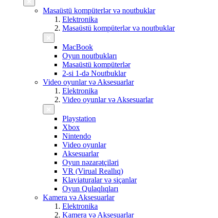
Masaüstü kompüterlər və noutbuklar
Elektronika
Masaüstü kompüterlər və noutbuklar
MacBook
Oyun noutbukları
Masaüstü kompüterlər
2-si 1-də Noutbuklar
Video oyunlar və Aksesuarlar
Elektronika
Video oyunlar və Aksesuarlar
Playstation
Xbox
Nintendo
Video oyunlar
Aksesuarlar
Oyun nəzarətçiləri
VR (Virual Reallıq)
Klaviaturalar və siçanlar
Oyun Qulaqlıqları
Kamera və Aksesuarlar
Elektronika
Kamera və Aksesuarlar