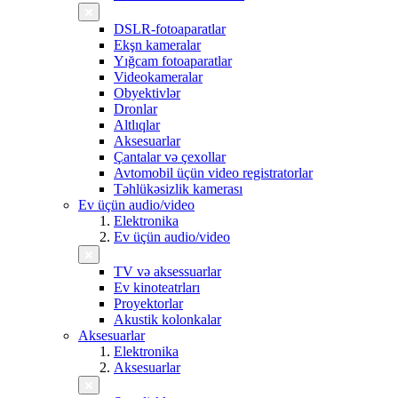
DSLR-fotoaparatlar
Ekşn kameralar
Yığcam fotoaparatlar
Videokameralar
Obyektivlər
Dronlar
Altlıqlar
Aksesuarlar
Çantalar və çexollar
Avtomobil üçün video registratorlar
Təhlükəsizlik kamerası
Ev üçün audio/video
Elektronika
Ev üçün audio/video
TV və aksessuarlar
Ev kinoteatrları
Proyektorlar
Akustik kolonkalar
Aksesuarlar
Elektronika
Aksesuarlar