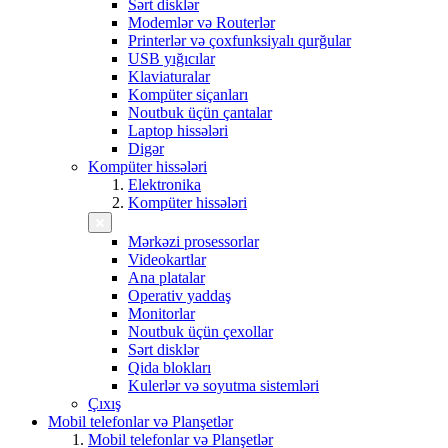
Sərt disklər
Modemlər və Routerlər
Printerlər və çoxfunksiyalı qurğular
USB yığıcılar
Klaviaturalar
Kompüter siçanları
Noutbuk üçün çantalar
Laptop hissələri
Digər
Kompüter hissələri
Elektronika
Kompüter hissələri
Mərkəzi prosessorlar
Videokartlar
Ana platalar
Operativ yaddaş
Monitorlar
Noutbuk üçün çexollar
Sərt disklər
Qida blokları
Kulerlər və soyutma sistemləri
Çıxış
Mobil telefonlar və Planşetlər
Mobil telefonlar və Planşetlər