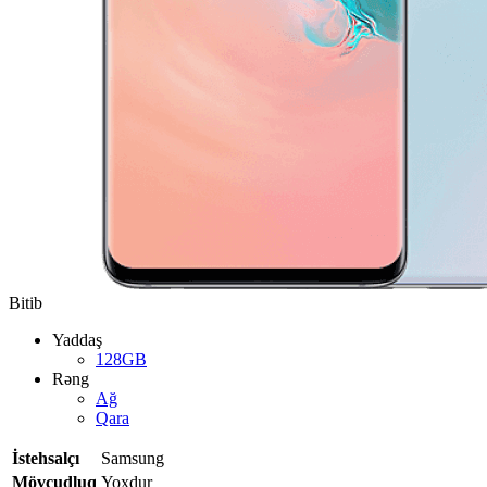
Bitib
Yaddaş
128GB
Rəng
Ağ
Qara
İstehsalçı
Samsung
Mövcudluq
Yoxdur