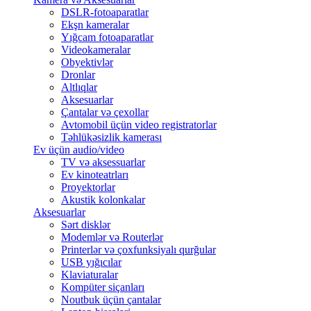
DSLR-fotoaparatlar
Ekşn kameralar
Yığcam fotoaparatlar
Videokameralar
Obyektivlər
Dronlar
Altlıqlar
Aksesuarlar
Çantalar və çexollar
Avtomobil üçün video registratorlar
Təhlükəsizlik kamerası
Ev üçün audio/video
TV və aksessuarlar
Ev kinoteatrları
Proyektorlar
Akustik kolonkalar
Aksesuarlar
Sərt disklər
Modemlər və Routerlər
Printerlər və çoxfunksiyalı qurğular
USB yığıcılar
Klaviaturalar
Kompüter siçanları
Noutbuk üçün çantalar