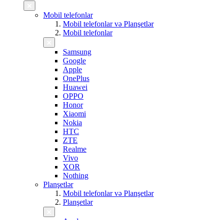
Mobil telefonlar
Mobil telefonlar və Planşetlər
Mobil telefonlar
Samsung
Google
Apple
OnePlus
Huawei
OPPO
Honor
Xiaomi
Nokia
HTC
ZTE
Realme
Vivo
XOR
Nothing
Planşetlər
Mobil telefonlar və Planşetlər
Planşetlər