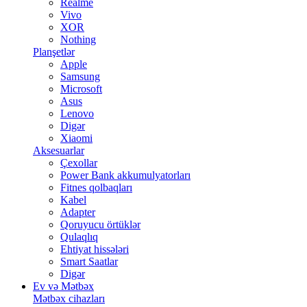
Realme
Vivo
XOR
Nothing
Planşetlər
Apple
Samsung
Microsoft
Asus
Lenovo
Digər
Xiaomi
Aksesuarlar
Çexollar
Power Bank akkumulyatorları
Fitnes qolbaqları
Kabel
Adapter
Qoruyucu örtüklər
Qulaqlıq
Ehtiyat hissələri
Smart Saatlar
Digər
Ev və Mətbəx
Mətbəx cihazları