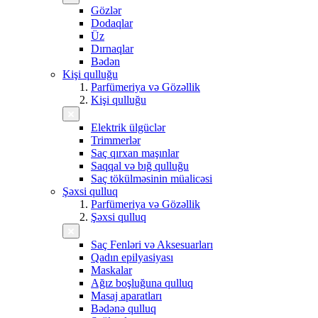
Gözlər
Dodaqlar
Üz
Dırnaqlar
Bədən
Kişi qulluğu
Parfümeriya və Gözəllik
Kişi qulluğu
Elektrik ülgüclər
Trimmerlər
Saç qırxan maşınlar
Saqqal və bığ qulluğu
Saç tökülməsinin müalicəsi
Şəxsi qulluq
Parfümeriya və Gözəllik
Şəxsi qulluq
Saç Fenləri və Aksesuarları
Qadın epilyasiyası
Maskalar
Ağız boşluğuna qulluq
Masaj aparatları
Bədənə qulluq