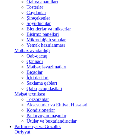
Qəhvə aparatları
Tosterlər
Çaydanlar
Şirəçəkənlər
Soyuducular
Blenderlər və mikserlər
Bişirmə panelləri
Mikrodalğalı sobalar
Yemək hazırlanması
Mətbəx avadanlığı
Qab-qacaq
Qənnadı
Mətbəx ləvazimatları
Bıçaqlar
İçki dəstləri
Saxlama qabları
Qab-qacaq dəstləri
Məişət texnikası
Tozsoranlar
Aksesuarlar və Ehtiyat Hissələri
Kondisionerlər
Paltaryuyan maşınlar
Ütülər və buxarlandırıcılar
Parfümeriya və Gözəllik
Ətriyyat