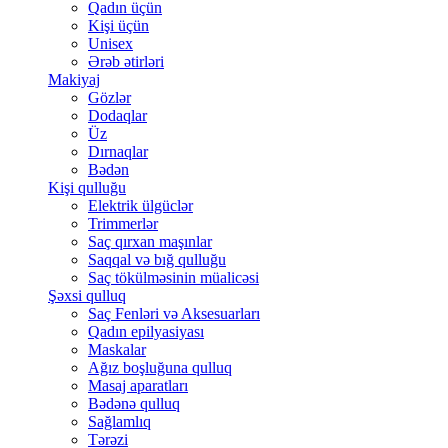
Qadın üçün
Kişi üçün
Unisex
Ərəb ətirləri
Makiyaj
Gözlər
Dodaqlar
Üz
Dırnaqlar
Bədən
Kişi qulluğu
Elektrik ülgüclər
Trimmerlər
Saç qırxan maşınlar
Saqqal və bığ qulluğu
Saç tökülməsinin müalicəsi
Şəxsi qulluq
Saç Fenləri və Aksesuarları
Qadın epilyasiyası
Maskalar
Ağız boşluğuna qulluq
Masaj aparatları
Bədənə qulluq
Sağlamlıq
Tərəzi