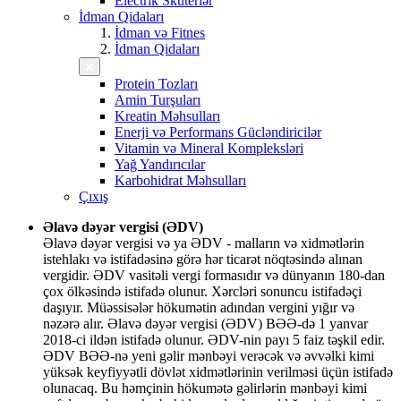
Electrik Skuterlər
İdman Qidaları
İdman və Fitnes
İdman Qidaları
Protein Tozları
Amin Turşuları
Kreatin Məhsulları
Enerji və Performans Gücləndiricilər
Vitamin və Mineral Kompleksləri
Yağ Yandırıcılar
Karbohidrat Məhsulları
Çıxış
Əlavə dəyər vergisi (ƏDV)
Əlavə dəyər vergisi və ya ƏDV - malların və xidmətlərin
istehlakı və istifadəsinə görə hər ticarət nöqtəsində alınan
vergidir. ƏDV vasitəli vergi formasıdır və dünyanın 180-dan
çox ölkəsində istifadə olunur. Xərcləri sonuncu istifadəçi
daşıyır. Müəssisələr hökumətin adından vergini yığır və
nəzərə alır. Əlavə dəyər vergisi (ƏDV) BƏƏ-də 1 yanvar
2018-ci ildən istifadə olunur. ƏDV-nin payı 5 faiz təşkil edir.
ƏDV BƏƏ-nə yeni gəlir mənbəyi verəcək və əvvəlki kimi
yüksək keyfiyyətli dövlət xidmətlərinin verilməsi üçün istifadə
olunacaq. Bu həmçinin hökumətə gəlirlərin mənbəyi kimi