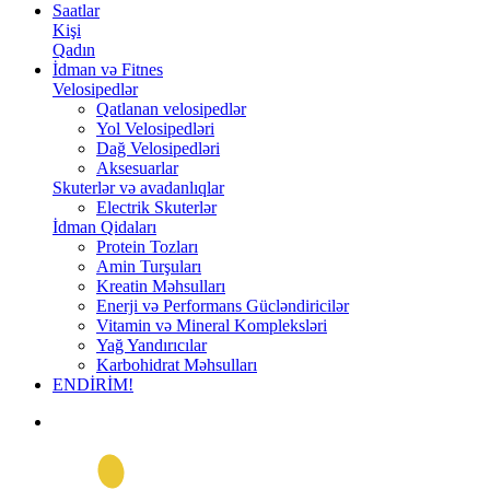
Saatlar
Kişi
Qadın
İdman və Fitnes
Velosipedlər
Qatlanan velosipedlər
Yol Velosipedləri
Dağ Velosipedləri
Aksesuarlar
Skuterlər və avadanlıqlar
Electrik Skuterlər
İdman Qidaları
Protein Tozları
Amin Turşuları
Kreatin Məhsulları
Enerji və Performans Gücləndiricilər
Vitamin və Mineral Kompleksləri
Yağ Yandırıcılar
Karbohidrat Məhsulları
ENDİRİM!