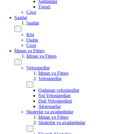
Sağlamlıq
Tərəzi
Çıxış
Saatlar
Saatlar
Kişi
Qadın
Çıxış
İdman və Fitnes
İdman və Fitnes
Velosipedlər
İdman və Fitnes
Velosipedlər
Qatlanan velosipedlər
Yol Velosipedləri
Dağ Velosipedləri
Aksesuarlar
Skuterlər və avadanlıqlar
İdman və Fitnes
Skuterlər və avadanlıqlar