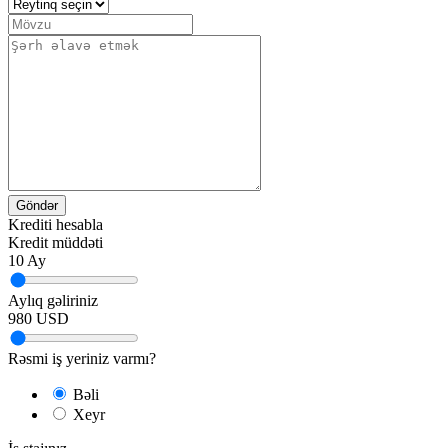
Göndər
Krediti hesabla
Kredit müddəti
10
Ay
Aylıq gəliriniz
980
USD
Rəsmi iş yeriniz varmı?
Bəli
Xeyr