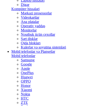
Laptop hissələri
Digər
Kompüter hissələri
Mərkəzi prosessorlar
Videokartlar
Ana platalar
Operativ yaddaş
Monitorlar
Noutbuk üçün çexollar
Sərt disklər
Qida blokları
Kulerlər və soyutma sistemləri
Mobil telefonlar və Planşetlər
Mobil telefonlar
Samsung
Google
Apple
OnePlus
Huawei
OPPO
Honor
Xiaomi
Nokia
HTC
ZTE