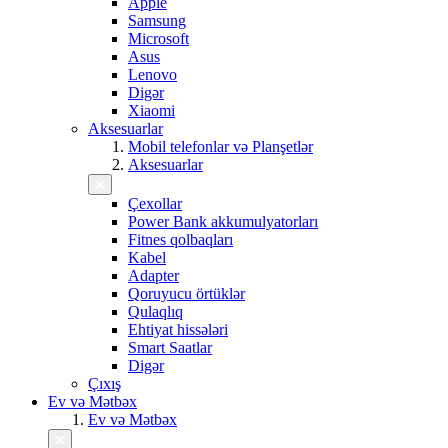
Apple
Samsung
Microsoft
Asus
Lenovo
Digər
Xiaomi
Aksesuarlar
Mobil telefonlar və Planşetlər
Aksesuarlar
Çexollar
Power Bank akkumulyatorları
Fitnes qolbaqları
Kabel
Adapter
Qoruyucu örtüklər
Qulaqlıq
Ehtiyat hissələri
Smart Saatlar
Digər
Çıxış
Ev və Mətbəx
Ev və Mətbəx