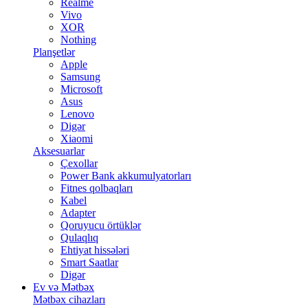
Realme
Vivo
XOR
Nothing
Planşetlər
Apple
Samsung
Microsoft
Asus
Lenovo
Digər
Xiaomi
Aksesuarlar
Çexollar
Power Bank akkumulyatorları
Fitnes qolbaqları
Kabel
Adapter
Qoruyucu örtüklər
Qulaqlıq
Ehtiyat hissələri
Smart Saatlar
Digər
Ev və Mətbəx
Mətbəx cihazları