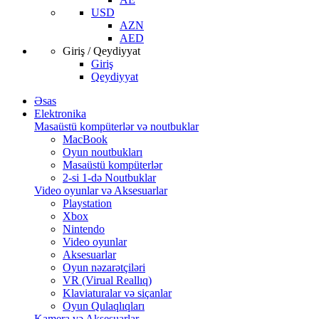
USD
AZN
AED
Giriş / Qeydiyyat
Giriş
Qeydiyyat
Əsas
Elektronika
Masaüstü kompüterlər və noutbuklar
MacBook
Oyun noutbukları
Masaüstü kompüterlər
2-si 1-də Noutbuklar
Video oyunlar və Aksesuarlar
Playstation
Xbox
Nintendo
Video oyunlar
Aksesuarlar
Oyun nəzarətçiləri
VR (Virual Reallıq)
Klaviaturalar və siçanlar
Oyun Qulaqlıqları
Kamera və Aksesuarlar