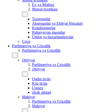
Məişət texnikası
Ev və Mətbəx
Məişət texnikası
Tozsoranlar
Aksesuarlar və Ehtiyat Hissələri
Kondisionerlər
Paltaryuyan maşınlar
Ütülər və buxarlandırıcılar
Çıxış
Parfümeriya və Gözəllik
Parfümeriya və Gözəllik
Ətriyyat
Parfümeriya və Gözəllik
Ətriyyat
Qadın üçün
Kişi üçün
Unisex
Ərəb ətirləri
Makiyaj
Parfümeriya və Gözəllik
Makiyaj