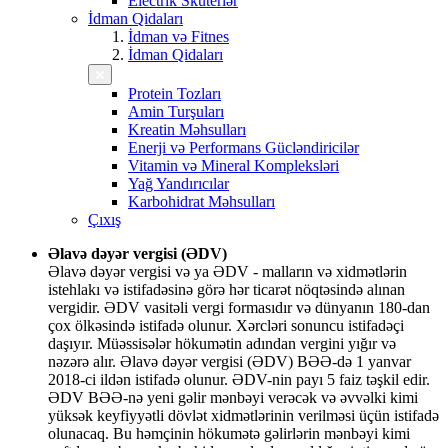
Electrik Skuterlər
İdman Qidaları
İdman və Fitnes
İdman Qidaları
Protein Tozları
Amin Turşuları
Kreatin Məhsulları
Enerji və Performans Gücləndiricilər
Vitamin və Mineral Kompleksləri
Yağ Yandırıcılar
Karbohidrat Məhsulları
Çıxış
Əlavə dəyər vergisi (ƏDV)
Əlavə dəyər vergisi və ya ƏDV - malların və xidmətlərin
istehlakı və istifadəsinə görə hər ticarət nöqtəsində alınan
vergidir. ƏDV vasitəli vergi formasıdır və dünyanın 180-dan
çox ölkəsində istifadə olunur. Xərcləri sonuncu istifadəçi
daşıyır. Müəssisələr hökumətin adından vergini yığır və
nəzərə alır. Əlavə dəyər vergisi (ƏDV) BƏƏ-də 1 yanvar
2018-ci ildən istifadə olunur. ƏDV-nin payı 5 faiz təşkil edir.
ƏDV BƏƏ-nə yeni gəlir mənbəyi verəcək və əvvəlki kimi
yüksək keyfiyyətli dövlət xidmətlərinin verilməsi üçün istifadə
olunacaq. Bu həmçinin hökumətə gəlirlərin mənbəyi kimi