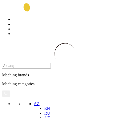
Maching brands
Maching categories
AZ
EN
RU
AE