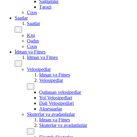
Sağlamlıq
Tərəzi
Çıxış
Saatlar
Saatlar
Kişi
Qadın
Çıxış
İdman və Fitnes
İdman və Fitnes
Velosipedlər
İdman və Fitnes
Velosipedlər
Qatlanan velosipedlər
Yol Velosipedləri
Dağ Velosipedləri
Aksesuarlar
Skuterlər və avadanlıqlar
İdman və Fitnes
Skuterlər və avadanlıqlar