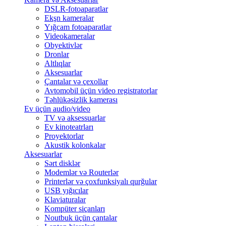
DSLR-fotoaparatlar
Ekşn kameralar
Yığcam fotoaparatlar
Videokameralar
Obyektivlər
Dronlar
Altlıqlar
Aksesuarlar
Çantalar və çexollar
Avtomobil üçün video registratorlar
Təhlükəsizlik kamerası
Ev üçün audio/video
TV və aksessuarlar
Ev kinoteatrları
Proyektorlar
Akustik kolonkalar
Aksesuarlar
Sərt disklər
Modemlər və Routerlər
Printerlər və çoxfunksiyalı qurğular
USB yığıcılar
Klaviaturalar
Kompüter siçanları
Noutbuk üçün çantalar