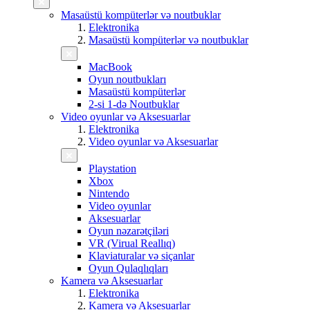
Masaüstü kompüterlər və noutbuklar
Elektronika
Masaüstü kompüterlər və noutbuklar
MacBook
Oyun noutbukları
Masaüstü kompüterlər
2-si 1-də Noutbuklar
Video oyunlar və Aksesuarlar
Elektronika
Video oyunlar və Aksesuarlar
Playstation
Xbox
Nintendo
Video oyunlar
Aksesuarlar
Oyun nəzarətçiləri
VR (Virual Reallıq)
Klaviaturalar və siçanlar
Oyun Qulaqlıqları
Kamera və Aksesuarlar
Elektronika
Kamera və Aksesuarlar