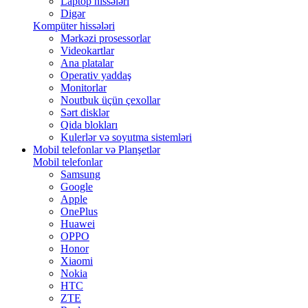
Laptop hissələri
Digər
Kompüter hissələri
Mərkəzi prosessorlar
Videokartlar
Ana platalar
Operativ yaddaş
Monitorlar
Noutbuk üçün çexollar
Sərt disklər
Qida blokları
Kulerlər və soyutma sistemləri
Mobil telefonlar və Planşetlər
Mobil telefonlar
Samsung
Google
Apple
OnePlus
Huawei
OPPO
Honor
Xiaomi
Nokia
HTC
ZTE