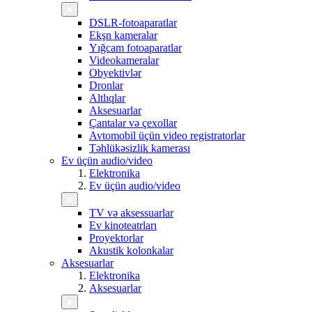
DSLR-fotoaparatlar
Ekşn kameralar
Yığcam fotoaparatlar
Videokameralar
Obyektivlər
Dronlar
Altlıqlar
Aksesuarlar
Çantalar və çexollar
Avtomobil üçün video registratorlar
Təhlükəsizlik kamerası
Ev üçün audio/video
Elektronika
Ev üçün audio/video
TV və aksessuarlar
Ev kinoteatrları
Proyektorlar
Akustik kolonkalar
Aksesuarlar
Elektronika
Aksesuarlar