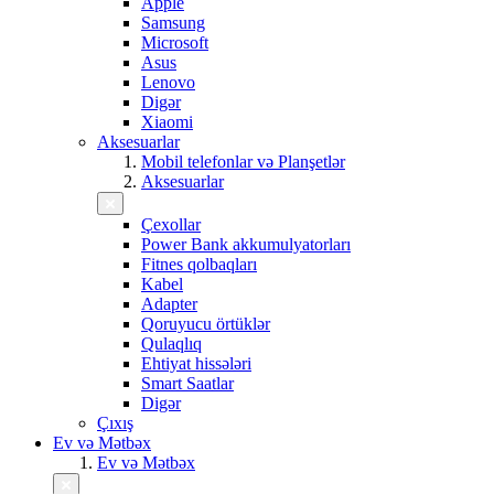
Apple
Samsung
Microsoft
Asus
Lenovo
Digər
Xiaomi
Aksesuarlar
Mobil telefonlar və Planşetlər
Aksesuarlar
Çexollar
Power Bank akkumulyatorları
Fitnes qolbaqları
Kabel
Adapter
Qoruyucu örtüklər
Qulaqlıq
Ehtiyat hissələri
Smart Saatlar
Digər
Çıxış
Ev və Mətbəx
Ev və Mətbəx