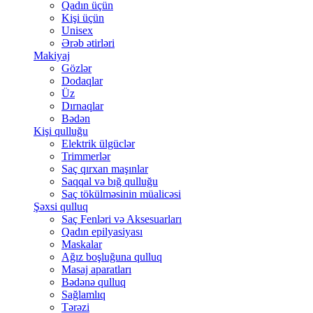
Qadın üçün
Kişi üçün
Unisex
Ərəb ətirləri
Makiyaj
Gözlər
Dodaqlar
Üz
Dırnaqlar
Bədən
Kişi qulluğu
Elektrik ülgüclər
Trimmerlər
Saç qırxan maşınlar
Saqqal və bığ qulluğu
Saç tökülməsinin müalicəsi
Şəxsi qulluq
Saç Fenləri və Aksesuarları
Qadın epilyasiyası
Maskalar
Ağız boşluğuna qulluq
Masaj aparatları
Bədənə qulluq
Sağlamlıq
Tərəzi