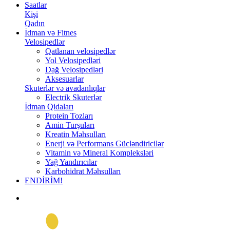
Saatlar
Kişi
Qadın
İdman və Fitnes
Velosipedlər
Qatlanan velosipedlər
Yol Velosipedləri
Dağ Velosipedləri
Aksesuarlar
Skuterlər və avadanlıqlar
Electrik Skuterlər
İdman Qidaları
Protein Tozları
Amin Turşuları
Kreatin Məhsulları
Enerji və Performans Gücləndiricilər
Vitamin və Mineral Kompleksləri
Yağ Yandırıcılar
Karbohidrat Məhsulları
ENDİRİM!