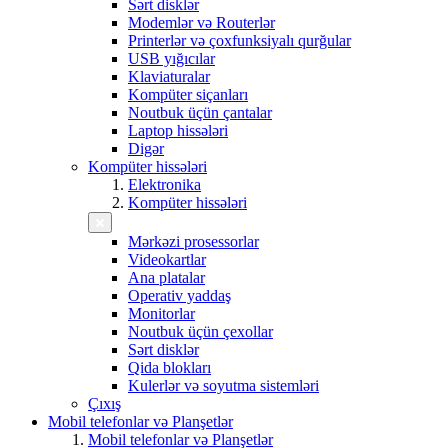
Sərt disklər
Modemlər və Routerlər
Printerlər və çoxfunksiyalı qurğular
USB yığıcılar
Klaviaturalar
Kompüter siçanları
Noutbuk üçün çantalar
Laptop hissələri
Digər
Kompüter hissələri
Elektronika
Kompüter hissələri
Mərkəzi prosessorlar
Videokartlar
Ana platalar
Operativ yaddaş
Monitorlar
Noutbuk üçün çexollar
Sərt disklər
Qida blokları
Kulerlər və soyutma sistemləri
Çıxış
Mobil telefonlar və Planşetlər
Mobil telefonlar və Planşetlər