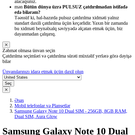
alacaqsınız.
mən
Bütün dünya üzrə PULSUZ çatdırılmadan istifadə
edə bilərəm?
Təəssüf ki, hal-hazırda pulsuz çatdırılma xidməti yalnız
standart daxili çatdırılma üçün keçərlidir. Yaxın bir zamanda
bu xidməti beynəlxalq səviyyədə əlçatan etmək üçün, biz
dayanmadan çalışırıq.
Zəhmət olmasa ünvan seçin
Çatdırılma seçimləri və çatdırılma sürəti müxtəlif yerlərə görə dəyişə
bilər
Ünvanılarınızı idarə etmək üçün daxil olun
Seç
Əsas
Mobil telefonlar və Planşetlər
Samsung Galaxy Note 10 Dual SIM - 256GB, 8GB RAM,
Dual SIM, Aura Glow
Samsung Galaxy Note 10 Dual