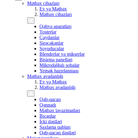
Mətbəx cihazları
Ev və Mətbəx
Mətbəx cihazları
Qəhvə aparatları
Tosterlər
Çaydanlar
Şirəçəkənlər
Soyuducular
Blenderlər və mikserlər
Bişirmə panelləri
Mikrodalğalı sobalar
Yemək hazırlanması
Mətbəx avadanlığı
Ev və Mətbəx
Mətbəx avadanlığı
Qab-qacaq
Qənnadı
Mətbəx ləvazimatları
Bıçaqlar
İçki dəstləri
Saxlama qabları
Qab-qacaq dəstləri