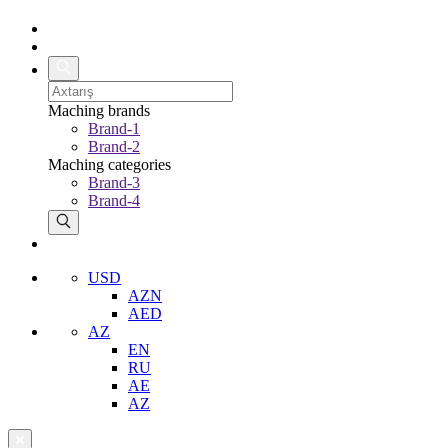
Maching brands
Brand-1
Brand-2
Maching categories
Brand-3
Brand-4
USD
AZN
AED
AZ
EN
RU
AE
AZ