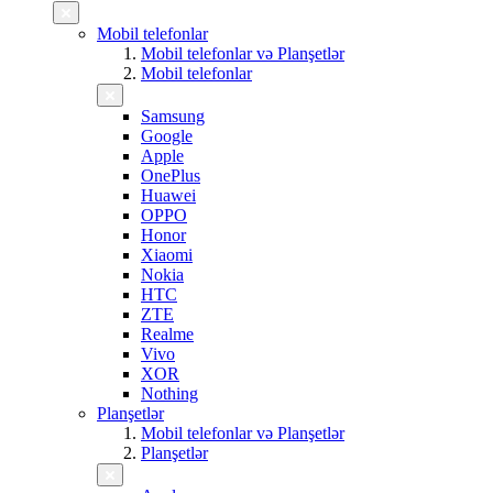
Mobil telefonlar
Mobil telefonlar və Planşetlər
Mobil telefonlar
Samsung
Google
Apple
OnePlus
Huawei
OPPO
Honor
Xiaomi
Nokia
HTC
ZTE
Realme
Vivo
XOR
Nothing
Planşetlər
Mobil telefonlar və Planşetlər
Planşetlər