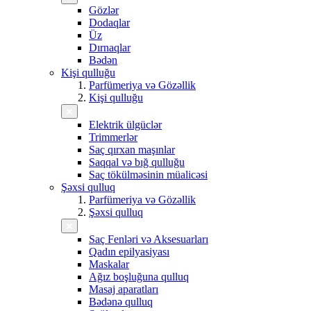
Gözlər
Dodaqlar
Üz
Dırnaqlar
Bədən
Kişi qulluğu
Parfümeriya və Gözəllik
Kişi qulluğu
Elektrik ülgüclər
Trimmerlər
Saç qırxan maşınlar
Saqqal və bığ qulluğu
Saç tökülməsinin müalicəsi
Şəxsi qulluq
Parfümeriya və Gözəllik
Şəxsi qulluq
Saç Fenləri və Aksesuarları
Qadın epilyasiyası
Maskalar
Ağız boşluğuna qulluq
Masaj aparatları
Bədənə qulluq