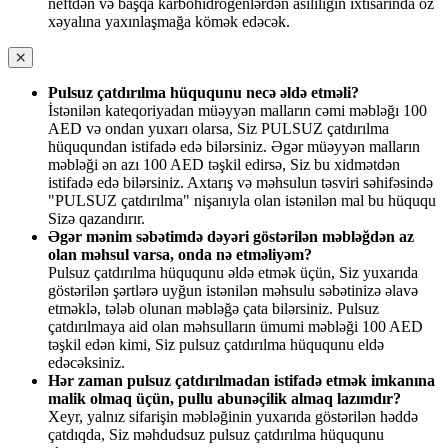
neftdən və başqa karbohidrogenlərdən asılılığın ixtisarında öz
xəyalına yaxınlaşmağa kömək edəcək.
Pulsuz çatdırılma hüququnu necə əldə etməli?
İstənilən kateqoriyadan müəyyən malların cəmi məbləğı 100
AED və ondan yuxarı olarsa, Siz PULSUZ çatdırılma
hüququndan istifadə edə bilərsiniz. Əgər müəyyən malların
məbləği ən azı 100 AED təşkil edirsə, Siz bu xidmətdən
istifadə edə bilərsiniz. Axtarış və məhsulun təsviri səhifəsində
"PULSUZ çatdırılma" nişanıyla olan istənilən mal bu hüququ
Sizə qazandırır.
Əgər mənim səbətimdə dəyəri göstərilən məbləğdən az
olan məhsul varsa, onda nə etməliyəm?
Pulsuz çatdırılma hüququnu əldə etmək üçün, Siz yuxarıda
göstərilən şərtlərə uyğun istənilən məhsulu səbətinizə əlavə
etməklə, tələb olunan məbləğə çata bilərsiniz. Pulsuz
çatdırılmaya aid olan məhsulların ümumi məbləği 100 AED
təşkil edən kimi, Siz pulsuz çatdırılma hüququnu eldə
edəcəksiniz.
Hər zaman pulsuz çatdırılmadan istifadə etmək imkanına
malik olmaq üçün, pullu abunəçilik almaq lazımdır?
Xeyr, yalnız sifarişin məbləğinin yuxarıda göstərilən həddə
çatdıqda, Siz məhdudsuz pulsuz çatdırılma hüququnu