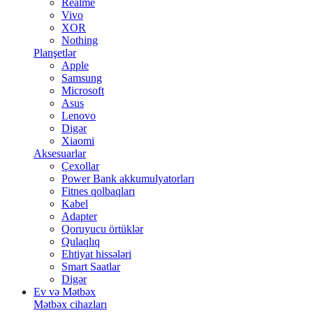
Realme
Vivo
XOR
Nothing
Planşetlər
Apple
Samsung
Microsoft
Asus
Lenovo
Digər
Xiaomi
Aksesuarlar
Çexollar
Power Bank akkumulyatorları
Fitnes qolbaqları
Kabel
Adapter
Qoruyucu örtüklər
Qulaqlıq
Ehtiyat hissələri
Smart Saatlar
Digər
Ev və Mətbəx
Mətbəx cihazları