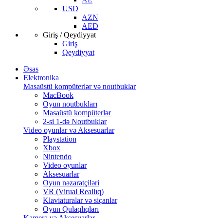
USD
AZN
AED
Giriş / Qeydiyyat
Giriş
Qeydiyyat
Əsas
Elektronika
Masaüstü kompüterlər və noutbuklar
MacBook
Oyun noutbukları
Masaüstü kompüterlər
2-si 1-də Noutbuklar
Video oyunlar və Aksesuarlar
Playstation
Xbox
Nintendo
Video oyunlar
Aksesuarlar
Oyun nəzarətçiləri
VR (Virual Reallıq)
Klaviaturalar və siçanlar
Oyun Qulaqlıqları
Kamera və Aksesuarlar