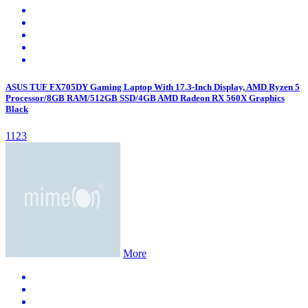
ASUS TUF FX705DY Gaming Laptop With 17.3-Inch Display, AMD Ryzen 5
Processor/8GB RAM/512GB SSD/4GB AMD Radeon RX 560X Graphics
Black
1123
More