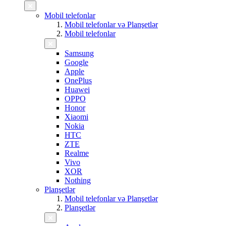
Mobil telefonlar
Mobil telefonlar və Planşetlər
Mobil telefonlar
Samsung
Google
Apple
OnePlus
Huawei
OPPO
Honor
Xiaomi
Nokia
HTC
ZTE
Realme
Vivo
XOR
Nothing
Planşetlər
Mobil telefonlar və Planşetlər
Planşetlər