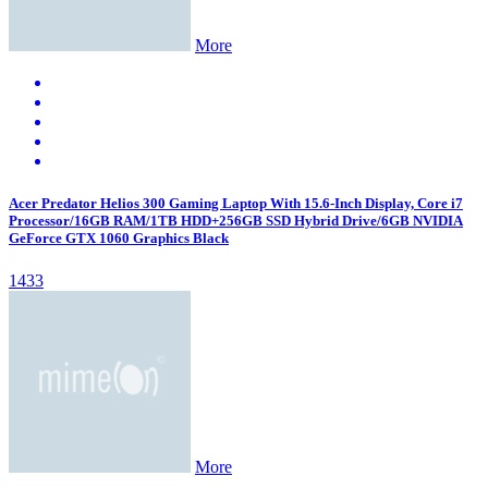
More
Acer Predator Helios 300 Gaming Laptop With 15.6-Inch Display, Core i7
Processor/16GB RAM/1TB HDD+256GB SSD Hybrid Drive/6GB NVIDIA
GeForce GTX 1060 Graphics Black
1433
More