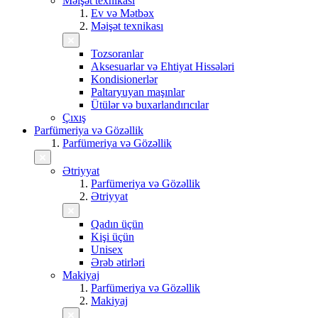
Məişət texnikası
Ev və Mətbəx
Məişət texnikası
Tozsoranlar
Aksesuarlar və Ehtiyat Hissələri
Kondisionerlər
Paltaryuyan maşınlar
Ütülər və buxarlandırıcılar
Çıxış
Parfümeriya və Gözəllik
Parfümeriya və Gözəllik
Ətriyyat
Parfümeriya və Gözəllik
Ətriyyat
Qadın üçün
Kişi üçün
Unisex
Ərəb ətirləri
Makiyaj
Parfümeriya və Gözəllik
Makiyaj