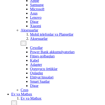
Apple
Samsung
Microsoft
Asus
Lenovo
Digər
Xiaomi
Aksesuarlar
Mobil telefonlar və Planşetlər
Aksesuarlar
Çexollar
Power Bank akkumulyatorları
Fitnes qolbaqları
Kabel
Adapter
Qoruyucu örtüklər
Qulaqlıq
Ehtiyat hissələri
Smart Saatlar
Digər
Çıxış
Ev və Mətbəx
Ev və Mətbəx