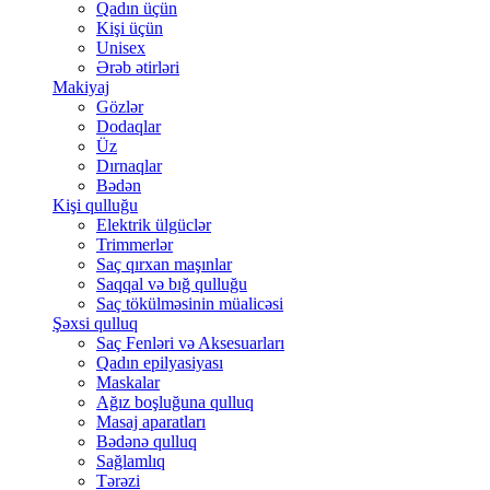
Qadın üçün
Kişi üçün
Unisex
Ərəb ətirləri
Makiyaj
Gözlər
Dodaqlar
Üz
Dırnaqlar
Bədən
Kişi qulluğu
Elektrik ülgüclər
Trimmerlər
Saç qırxan maşınlar
Saqqal və bığ qulluğu
Saç tökülməsinin müalicəsi
Şəxsi qulluq
Saç Fenləri və Aksesuarları
Qadın epilyasiyası
Maskalar
Ağız boşluğuna qulluq
Masaj aparatları
Bədənə qulluq
Sağlamlıq
Tərəzi