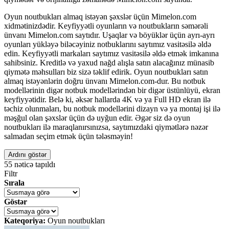
Oyun noutbukları almaq istəyən şəxslər üçün Mimelon.com
xidmətinizdədir. Keyfiyyətli oyunların və noutbukların səmərəli
ünvanı Mimelon.com saytıdır. Uşaqlar və böyüklər üçün ayrı-ayrı
oyunları yükləyə biləcəyiniz notbuklarını saytımız vasitəsilə əldə
edin. Keyfiyyətli markaları saytımız vasitəsilə əldə etmək imkanına
sahibsiniz. Kreditlə və yaxud nağd alışla satın alacağınız münasib
qiymətə məhsulları biz sizə təklif edirik. Oyun noutbukları satın
almaq istəyənlərin doğru ünvanı Mimelon.com-dur. Bu notbuk
modellərinin digər notbuk modellərindən bir digər üstünlüyü, ekran
keyfiyyətidir. Belə ki, əksər hallarda 4K və ya Full HD ekran ilə
təchiz olunmaları, bu notbuk modellərini dizayn və ya montaj işi ilə
məşğul olan şəxslər üçün də uyğun edir. Əgər siz də oyun
noutbukları ilə maraqlanırsınızsa, saytımızdaki qiymətlərə nəzər
salmadan seçim etmək üçün tələsməyin!
Ardını göstər
55
nəticə tapıldı
Filtr
Sırala
Göstər
Kateqoriya:
Oyun noutbukları