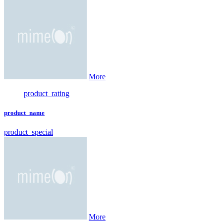
More
product_rating
product_name
product_special
More