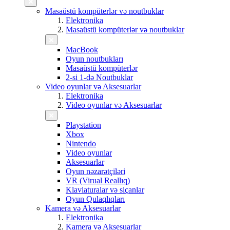
Masaüstü kompüterlər və noutbuklar
Elektronika
Masaüstü kompüterlər və noutbuklar
MacBook
Oyun noutbukları
Masaüstü kompüterlər
2-si 1-də Noutbuklar
Video oyunlar və Aksesuarlar
Elektronika
Video oyunlar və Aksesuarlar
Playstation
Xbox
Nintendo
Video oyunlar
Aksesuarlar
Oyun nəzarətçiləri
VR (Virual Reallıq)
Klaviaturalar və siçanlar
Oyun Qulaqlıqları
Kamera və Aksesuarlar
Elektronika
Kamera və Aksesuarlar