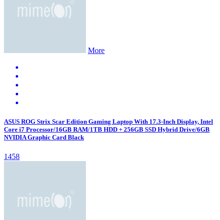
More
ASUS ROG Strix Scar Edition Gaming Laptop With 17.3-Inch Display, Intel
Core i7 Processor/16GB RAM/1TB HDD + 256GB SSD Hybrid Drive/6GB
NVIDIA Graphic Card Black
1458