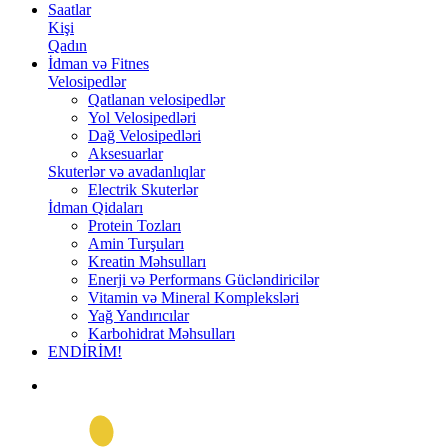
Saatlar
Kişi
Qadın
İdman və Fitnes
Velosipedlər
Qatlanan velosipedlər
Yol Velosipedləri
Dağ Velosipedləri
Aksesuarlar
Skuterlər və avadanlıqlar
Electrik Skuterlər
İdman Qidaları
Protein Tozları
Amin Turşuları
Kreatin Məhsulları
Enerji və Performans Gücləndiricilər
Vitamin və Mineral Kompleksləri
Yağ Yandırıcılar
Karbohidrat Məhsulları
ENDİRİM!