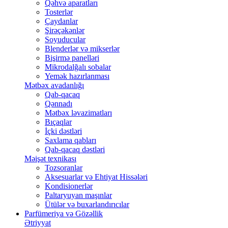
Qəhvə aparatları
Tosterlər
Çaydanlar
Şirəçəkənlər
Soyuducular
Blenderlər və mikserlər
Bişirmə panelləri
Mikrodalğalı sobalar
Yemək hazırlanması
Mətbəx avadanlığı
Qab-qacaq
Qənnadı
Mətbəx ləvazimatları
Bıçaqlar
İçki dəstləri
Saxlama qabları
Qab-qacaq dəstləri
Məişət texnikası
Tozsoranlar
Aksesuarlar və Ehtiyat Hissələri
Kondisionerlər
Paltaryuyan maşınlar
Ütülər və buxarlandırıcılar
Parfümeriya və Gözəllik
Ətriyyat