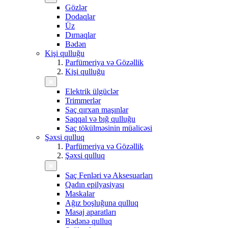
Gözlər
Dodaqlar
Üz
Dırnaqlar
Bədən
Kişi qulluğu
Parfümeriya və Gözəllik
Kişi qulluğu
Elektrik ülgüclər
Trimmerlər
Saç qırxan maşınlar
Saqqal və bığ qulluğu
Saç tökülməsinin müalicəsi
Şəxsi qulluq
Parfümeriya və Gözəllik
Şəxsi qulluq
Saç Fenləri və Aksesuarları
Qadın epilyasiyası
Maskalar
Ağız boşluğuna qulluq
Masaj aparatları
Bədənə qulluq