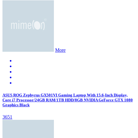
More
ASUS ROG Zephyrus GX501VI Gaming Laptop With 15.6-Inch Display,
Core i7 Processor/24GB RAM/1TB HDD/8GB NVIDIA GeForce GTX 1080
Graphics Black
3651