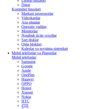
Laptop hissələri
Digər
Kompüter hissələri
Mərkəzi prosessorlar
Videokartlar
Ana platalar
Operativ yaddaş
Monitorlar
Noutbuk üçün çexollar
Sərt disklər
Qida blokları
Kulerlər və soyutma sistemləri
Mobil telefonlar və Planşetlər
Mobil telefonlar
Samsung
Google
Apple
OnePlus
Huawei
OPPO
Honor
Xiaomi
Nokia
HTC
ZTE