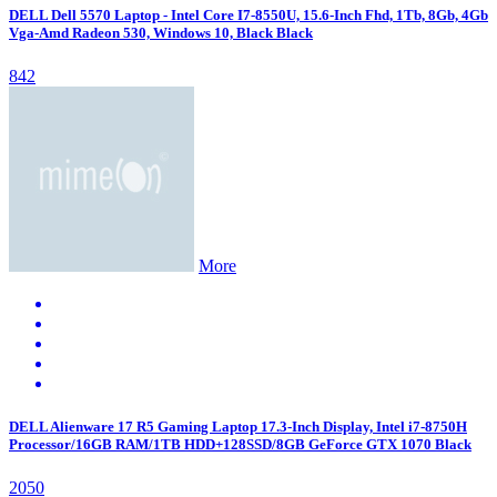
DELL Dell 5570 Laptop - Intel Core I7-8550U, 15.6-Inch Fhd, 1Tb, 8Gb, 4Gb
Vga-Amd Radeon 530, Windows 10, Black Black
842
More
DELL Alienware 17 R5 Gaming Laptop 17.3-Inch Display, Intel i7-8750H
Processor/16GB RAM/1TB HDD+128SSD/8GB GeForce GTX 1070 Black
2050