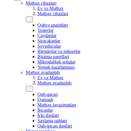
Mətbəx cihazları
Ev və Mətbəx
Mətbəx cihazları
Qəhvə aparatları
Tosterlər
Çaydanlar
Şirəçəkənlər
Soyuducular
Blenderlər və mikserlər
Bişirmə panelləri
Mikrodalğalı sobalar
Yemək hazırlanması
Mətbəx avadanlığı
Ev və Mətbəx
Mətbəx avadanlığı
Qab-qacaq
Qənnadı
Mətbəx ləvazimatları
Bıçaqlar
İçki dəstləri
Saxlama qabları
Qab-qacaq dəstləri