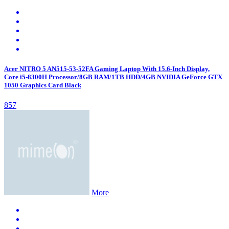
Acer NITRO 5 AN515-53-52FA Gaming Laptop With 15.6-Inch Display,
Core i5-8300H Processor/8GB RAM/1TB HDD/4GB NVIDIA GeForce GTX
1050 Graphics Card Black
857
More