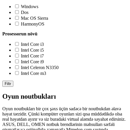
Windows
Dos
Mac OS Sierra
HarmonyOS
Prosessorun növü
Intel Core i3
Intel Core i5
Intel Core i7
Intel Core i9
Intel Celeron N3350
Intel Core m3
Filtr
Oyun noutbukları
Oyun noutbukları bir çox şəxs üçün sadəcə bir noutbukdan əlavə
həyat tərzidir. Çünki kompüter oyunları sizi qısa müddətlikdə olsa
real həyatdan ayırır və siz buradaki virtual aləmdə səyahət edirsiniz.
ASUS, DELL, OMEN notbuk brendlərinin məhsulları sərfəli
qiymətlər və orijinallığa zəmanətlə Mimelon.com saytında.