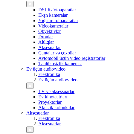
DSLR-fotoaparatlar
Ekşn kameralar
Yığcam fotoaparatlar
Videokameralar
Obyektivlər
Dronlar
Altlıqlar
Aksesuarlar
Çantalar və çexollar
Avtomobil üçün video registratorlar
Təhlükəsizlik kamerası
Ev üçün audio/video
Elektronika
Ev üçün audio/video
TV və aksessuarlar
Ev kinoteatrları
Proyektorlar
Akustik kolonkalar
Aksesuarlar
Elektronika
Aksesuarlar