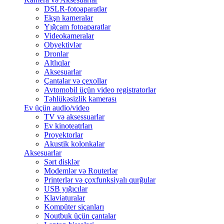
DSLR-fotoaparatlar
Ekşn kameralar
Yığcam fotoaparatlar
Videokameralar
Obyektivlər
Dronlar
Altlıqlar
Aksesuarlar
Çantalar və çexollar
Avtomobil üçün video registratorlar
Təhlükəsizlik kamerası
Ev üçün audio/video
TV və aksessuarlar
Ev kinoteatrları
Proyektorlar
Akustik kolonkalar
Aksesuarlar
Sərt disklər
Modemlər və Routerlər
Printerlər və çoxfunksiyalı qurğular
USB yığıcılar
Klaviaturalar
Kompüter siçanları
Noutbuk üçün çantalar