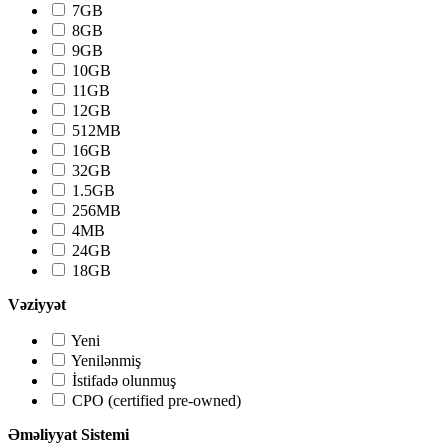
7GB
8GB
9GB
10GB
11GB
12GB
512MB
16GB
32GB
1.5GB
256MB
4MB
24GB
18GB
Vəziyyət
Yeni
Yenilənmiş
İstifadə olunmuş
CPO (certified pre-owned)
Əməliyyat Sistemi