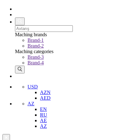
Maching brands
Brand-1
Brand-2
Maching categories
Brand-3
Brand-4
USD
AZN
AED
AZ
EN
RU
AE
AZ