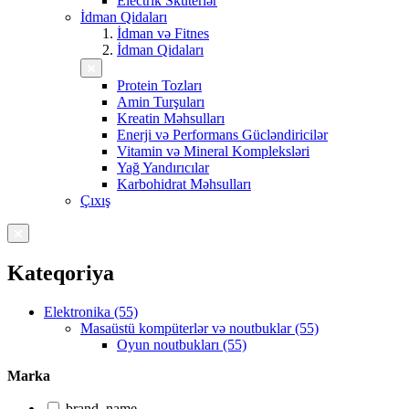
Electrik Skuterlər
İdman Qidaları
İdman və Fitnes
İdman Qidaları
Protein Tozları
Amin Turşuları
Kreatin Məhsulları
Enerji və Performans Gücləndiricilər
Vitamin və Mineral Kompleksləri
Yağ Yandırıcılar
Karbohidrat Məhsulları
Çıxış
Kateqoriya
Elektronika (55)
Masaüstü kompüterlər və noutbuklar (55)
Oyun noutbukları (55)
Marka
brand_name