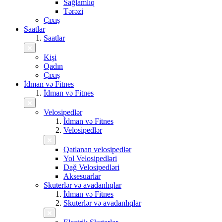
Sağlamlıq
Tərəzi
Çıxış
Saatlar
Saatlar
Kişi
Qadın
Çıxış
İdman və Fitnes
İdman və Fitnes
Velosipedlər
İdman və Fitnes
Velosipedlər
Qatlanan velosipedlər
Yol Velosipedləri
Dağ Velosipedləri
Aksesuarlar
Skuterlər və avadanlıqlar
İdman və Fitnes
Skuterlər və avadanlıqlar