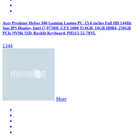
Acer Predator Helios 300 Gaming Laptop PC, 15.6 inches Full HD 144Hz
3ms IPS Display, Intel i7-9750H, GTX 1660 Ti 6GB, 16GB DDR4, 256GB
PCIe NVMe SSD, Backlit Keyboard, PH315-52-78VL
1344
More