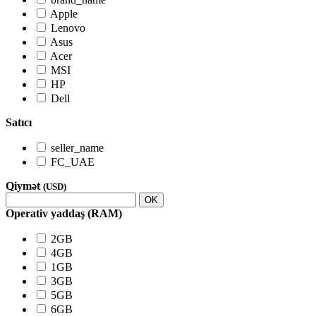
Apple
Lenovo
Asus
Acer
MSI
HP
Dell
Satıcı
seller_name
FC_UAE
Qiymət
(USD)
OK
Operativ yaddaş (RAM)
2GB
4GB
1GB
3GB
5GB
6GB