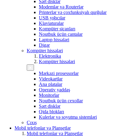
Sərt disklər
Modemlər və Routerlər
Printerlər və çoxfunksiyalı qurğular
USB yığıcılar
Klaviaturalar
Kompüter siçanları
Noutbuk üçün çantalar
Laptop hissələri
Digər
Kompüter hissələri
Elektronika
Kompüter hissələri
Mərkəzi prosessorlar
Videokartlar
Ana platalar
Operativ yaddaş
Monitorlar
Noutbuk üçün çexollar
Sərt disklər
Qida blokları
Kulerlər və soyutma sistemləri
Çıxış
Mobil telefonlar və Planşetlər
Mobil telefonlar və Planşetlər