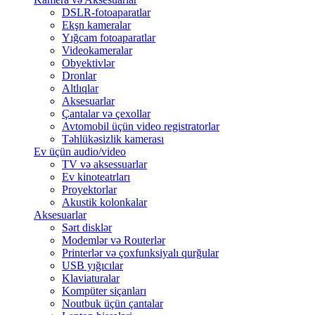
DSLR-fotoaparatlar
Ekşn kameralar
Yığcam fotoaparatlar
Videokameralar
Obyektivlər
Dronlar
Altlıqlar
Aksesuarlar
Çantalar və çexollar
Avtomobil üçün video registratorlar
Təhlükəsizlik kamerası
Ev üçün audio/video
TV və aksessuarlar
Ev kinoteatrları
Proyektorlar
Akustik kolonkalar
Aksesuarlar
Sərt disklər
Modemlər və Routerlər
Printerlər və çoxfunksiyalı qurğular
USB yığıcılar
Klaviaturalar
Kompüter siçanları
Noutbuk üçün çantalar