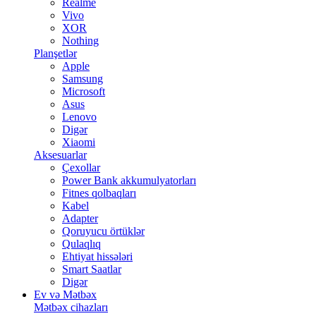
Realme
Vivo
XOR
Nothing
Planşetlər
Apple
Samsung
Microsoft
Asus
Lenovo
Digər
Xiaomi
Aksesuarlar
Çexollar
Power Bank akkumulyatorları
Fitnes qolbaqları
Kabel
Adapter
Qoruyucu örtüklər
Qulaqlıq
Ehtiyat hissələri
Smart Saatlar
Digər
Ev və Mətbəx
Mətbəx cihazları