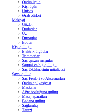
Qadın üçün
Kişi üçün
Unisex
Ərəb ətirləri
Makiyaj
Gözlər
Dodaqlar
Üz
Dırnaqlar
Bədən
Kişi qulluğu
Elektrik ülgüclər
Trimmerlər
Saç qırxan maşınlar
Saqqal və bığ qulluğu
Saç tökülməsinin müalicəsi
Şəxsi qulluq
Saç Fenləri və Aksesuarları
Qadın epilyasiyası
Maskalar
Ağız boşluğuna qulluq
Masaj aparatları
Bədənə qulluq
Sağlamlıq
Tərəzi