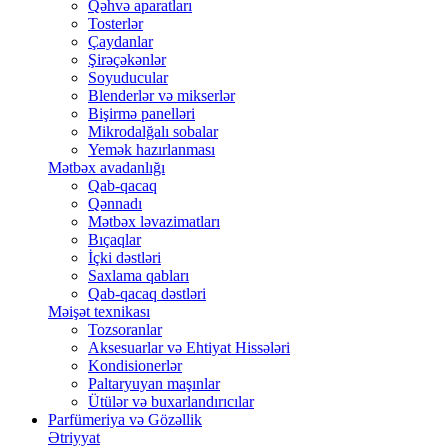
Qəhvə aparatları
Tosterlər
Çaydanlar
Şirəçəkənlər
Soyuducular
Blenderlər və mikserlər
Bişirmə panelləri
Mikrodalğalı sobalar
Yemək hazırlanması
Mətbəx avadanlığı
Qab-qacaq
Qənnadı
Mətbəx ləvazimatları
Bıçaqlar
İçki dəstləri
Saxlama qabları
Qab-qacaq dəstləri
Məişət texnikası
Tozsoranlar
Aksesuarlar və Ehtiyat Hissələri
Kondisionerlər
Paltaryuyan maşınlar
Ütülər və buxarlandırıcılar
Parfümeriya və Gözəllik
Ətriyyat