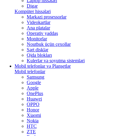
Laptop hissələri
Digər
Kompüter hissələri
Mərkəzi prosessorlar
Videokartlar
Ana platalar
Operativ yaddaş
Monitorlar
Noutbuk üçün çexollar
Sərt disklər
Qida blokları
Kulerlər və soyutma sistemləri
Mobil telefonlar və Planşetlər
Mobil telefonlar
Samsung
Google
Apple
OnePlus
Huawei
OPPO
Honor
Xiaomi
Nokia
HTC
ZTE