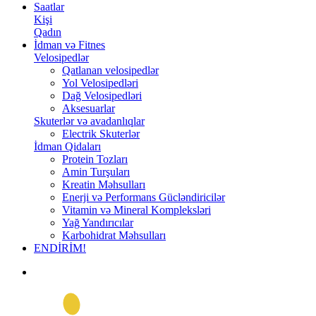
Saatlar
Kişi
Qadın
İdman və Fitnes
Velosipedlər
Qatlanan velosipedlər
Yol Velosipedləri
Dağ Velosipedləri
Aksesuarlar
Skuterlər və avadanlıqlar
Electrik Skuterlər
İdman Qidaları
Protein Tozları
Amin Turşuları
Kreatin Məhsulları
Enerji və Performans Gücləndiricilər
Vitamin və Mineral Kompleksləri
Yağ Yandırıcılar
Karbohidrat Məhsulları
ENDİRİM!