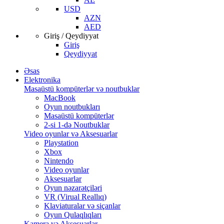
USD
AZN
AED
Giriş / Qeydiyyat
Giriş
Qeydiyyat
Əsas
Elektronika
Masaüstü kompüterlər və noutbuklar
MacBook
Oyun noutbukları
Masaüstü kompüterlər
2-si 1-də Noutbuklar
Video oyunlar və Aksesuarlar
Playstation
Xbox
Nintendo
Video oyunlar
Aksesuarlar
Oyun nəzarətçiləri
VR (Virual Reallıq)
Klaviaturalar və siçanlar
Oyun Qulaqlıqları
Kamera və Aksesuarlar