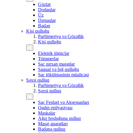
Gözlər
Dodaqlar
Üz
Dırnaqlar
Bədən
Kişi qulluğu
Parfümeriya və Gözəllik
Kişi qulluğu
Elektrik ülgüclər
Trimmerlər
Saç qırxan maşınlar
Saqqal və bığ qulluğu
Saç tökülməsinin müalicəsi
Şəxsi qulluq
Parfümeriya və Gözəllik
Şəxsi qulluq
Saç Fenləri və Aksesuarları
Qadın epilyasiyası
Maskalar
Ağız boşluğuna qulluq
Masaj aparatları
Bədənə qulluq