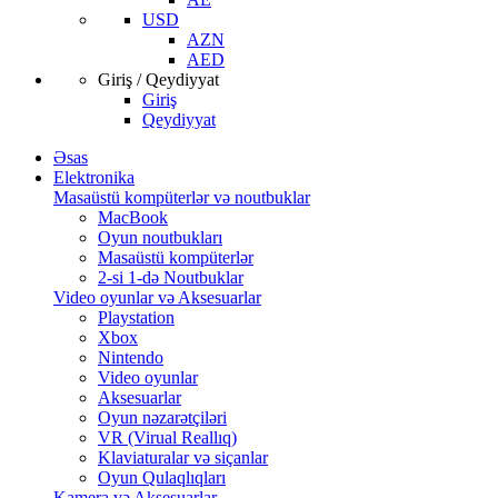
USD
AZN
AED
Giriş / Qeydiyyat
Giriş
Qeydiyyat
Əsas
Elektronika
Masaüstü kompüterlər və noutbuklar
MacBook
Oyun noutbukları
Masaüstü kompüterlər
2-si 1-də Noutbuklar
Video oyunlar və Aksesuarlar
Playstation
Xbox
Nintendo
Video oyunlar
Aksesuarlar
Oyun nəzarətçiləri
VR (Virual Reallıq)
Klaviaturalar və siçanlar
Oyun Qulaqlıqları
Kamera və Aksesuarlar