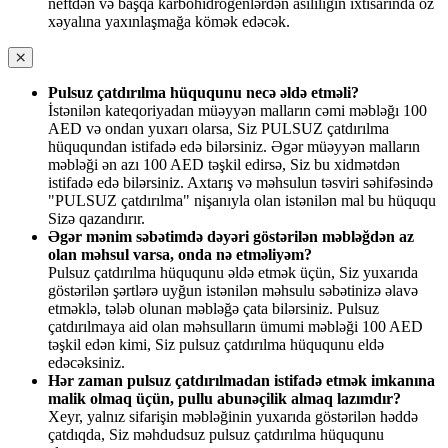
neftdən və başqa karbohidrogenlərdən asılılığın ixtisarında öz
xəyalına yaxınlaşmağa kömək edəcək.
Pulsuz çatdırılma hüququnu necə əldə etməli?
İstənilən kateqoriyadan müəyyən malların cəmi məbləğı 100
AED və ondan yuxarı olarsa, Siz PULSUZ çatdırılma
hüququndan istifadə edə bilərsiniz. Əgər müəyyən malların
məbləği ən azı 100 AED təşkil edirsə, Siz bu xidmətdən
istifadə edə bilərsiniz. Axtarış və məhsulun təsviri səhifəsində
"PULSUZ çatdırılma" nişanıyla olan istənilən mal bu hüququ
Sizə qazandırır.
Əgər mənim səbətimdə dəyəri göstərilən məbləğdən az
olan məhsul varsa, onda nə etməliyəm?
Pulsuz çatdırılma hüququnu əldə etmək üçün, Siz yuxarıda
göstərilən şərtlərə uyğun istənilən məhsulu səbətinizə əlavə
etməklə, tələb olunan məbləğə çata bilərsiniz. Pulsuz
çatdırılmaya aid olan məhsulların ümumi məbləği 100 AED
təşkil edən kimi, Siz pulsuz çatdırılma hüququnu eldə
edəcəksiniz.
Hər zaman pulsuz çatdırılmadan istifadə etmək imkanına
malik olmaq üçün, pullu abunəçilik almaq lazımdır?
Xeyr, yalnız sifarişin məbləğinin yuxarıda göstərilən həddə
çatdıqda, Siz məhdudsuz pulsuz çatdırılma hüququnu