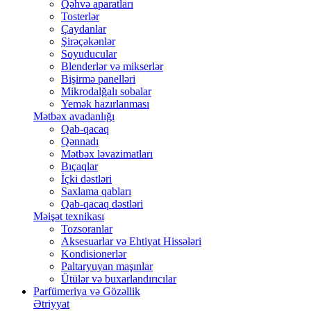
Qəhvə aparatları
Tosterlər
Çaydanlar
Şirəçəkənlər
Soyuducular
Blenderlər və mikserlər
Bişirmə panelləri
Mikrodalğalı sobalar
Yemək hazırlanması
Mətbəx avadanlığı
Qab-qacaq
Qənnadı
Mətbəx ləvazimatları
Bıçaqlar
İçki dəstləri
Saxlama qabları
Qab-qacaq dəstləri
Məişət texnikası
Tozsoranlar
Aksesuarlar və Ehtiyat Hissələri
Kondisionerlər
Paltaryuyan maşınlar
Ütülər və buxarlandırıcılar
Parfümeriya və Gözəllik
Ətriyyat