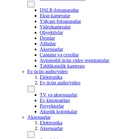
DSLR-fotoaparatlar
Ekşn kameralar
Yığcam fotoaparatlar
Videokameralar
Obyektivlər
Dronlar
Altlıqlar
Aksesuarlar
Çantalar və çexollar
Avtomobil üçün video registratorlar
Təhlükəsizlik kamerası
Ev üçün audio/video
Elektronika
Ev üçün audio/video
TV və aksessuarlar
Ev kinoteatrları
Proyektorlar
Akustik kolonkalar
Aksesuarlar
Elektronika
Aksesuarlar