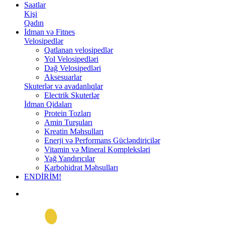
Saatlar
Kişi
Qadın
İdman və Fitnes
Velosipedlər
Qatlanan velosipedlər
Yol Velosipedləri
Dağ Velosipedləri
Aksesuarlar
Skuterlər və avadanlıqlar
Electrik Skuterlər
İdman Qidaları
Protein Tozları
Amin Turşuları
Kreatin Məhsulları
Enerji və Performans Gücləndiricilər
Vitamin və Mineral Kompleksləri
Yağ Yandırıcılar
Karbohidrat Məhsulları
ENDİRİM!