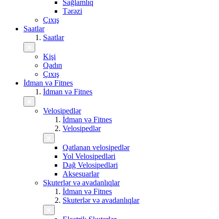
Sağlamlıq
Tərəzi
Çıxış
Saatlar
Saatlar
Kişi
Qadın
Çıxış
İdman və Fitnes
İdman və Fitnes
Velosipedlər
İdman və Fitnes
Velosipedlər
Qatlanan velosipedlər
Yol Velosipedləri
Dağ Velosipedləri
Aksesuarlar
Skuterlər və avadanlıqlar
İdman və Fitnes
Skuterlər və avadanlıqlar