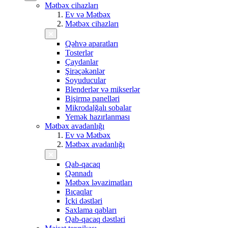
Mətbəx cihazları
Ev və Mətbəx
Mətbəx cihazları
Qəhvə aparatları
Tosterlər
Çaydanlar
Şirəçəkənlər
Soyuducular
Blenderlər və mikserlər
Bişirmə panelləri
Mikrodalğalı sobalar
Yemək hazırlanması
Mətbəx avadanlığı
Ev və Mətbəx
Mətbəx avadanlığı
Qab-qacaq
Qənnadı
Mətbəx ləvazimatları
Bıçaqlar
İçki dəstləri
Saxlama qabları
Qab-qacaq dəstləri