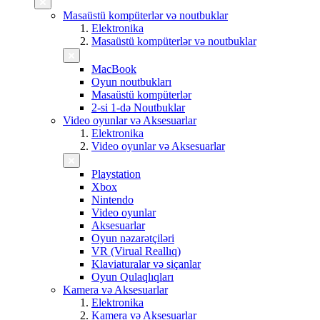
Masaüstü kompüterlər və noutbuklar
Elektronika
Masaüstü kompüterlər və noutbuklar
MacBook
Oyun noutbukları
Masaüstü kompüterlər
2-si 1-də Noutbuklar
Video oyunlar və Aksesuarlar
Elektronika
Video oyunlar və Aksesuarlar
Playstation
Xbox
Nintendo
Video oyunlar
Aksesuarlar
Oyun nəzarətçiləri
VR (Virual Reallıq)
Klaviaturalar və siçanlar
Oyun Qulaqlıqları
Kamera və Aksesuarlar
Elektronika
Kamera və Aksesuarlar