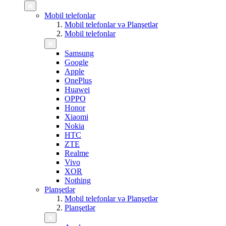
Mobil telefonlar
Mobil telefonlar və Planşetlər
Mobil telefonlar
Samsung
Google
Apple
OnePlus
Huawei
OPPO
Honor
Xiaomi
Nokia
HTC
ZTE
Realme
Vivo
XOR
Nothing
Planşetlər
Mobil telefonlar və Planşetlər
Planşetlər