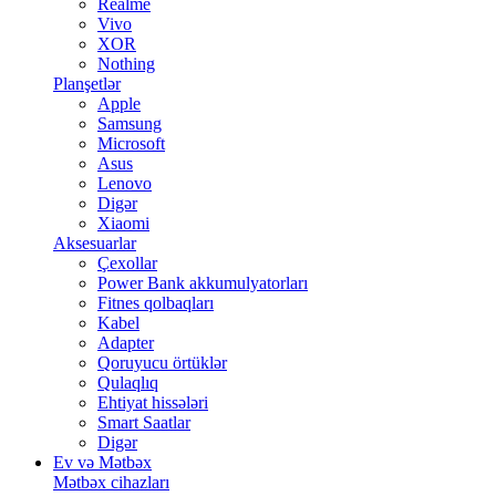
Realme
Vivo
XOR
Nothing
Planşetlər
Apple
Samsung
Microsoft
Asus
Lenovo
Digər
Xiaomi
Aksesuarlar
Çexollar
Power Bank akkumulyatorları
Fitnes qolbaqları
Kabel
Adapter
Qoruyucu örtüklər
Qulaqlıq
Ehtiyat hissələri
Smart Saatlar
Digər
Ev və Mətbəx
Mətbəx cihazları