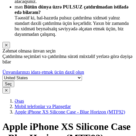
alacaqsınız.
mən
Bütün dünya üzrə PULSUZ çatdırılmadan istifadə
edə bilərəm?
Təəssüf ki, hal-hazırda pulsuz çatdırılma xidməti yalnız
standart daxili çatdırılma üçün keçərlidir. Yaxın bir zamanda
bu xidməti beynəlxalq səviyyədə əlçatan etmək üçün, biz
dayanmadan çalışırıq.
Zəhmət olmasa ünvan seçin
Çatdırılma seçimləri və çatdırılma sürəti müxtəlif yerlərə görə dəyişə
bilər
Ünvanılarınızı idarə etmək üçün daxil olun
Seç
Əsas
Mobil telefonlar və Planşetlər
Apple iPhone XS Silicone Case - Blue Horizon (MTF92)
Apple iPhone XS Silicone Case