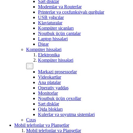
Sərt disklər
Modemlər və Routerlər
Printerlər və çoxfunksiyalı qurğular
USB yığıcılar
Klaviaturalar
Kompüter siçanları
Noutbuk üçün çantalar
Laptop hissələri
Digər
Kompüter hissələri
Elektronika
Kompüter hissələri
Mərkəzi prosessorlar
Videokartlar
Ana platalar
Operativ yaddaş
Monitorlar
Noutbuk üçün çexollar
Sərt disklər
Qida blokları
Kulerlər və soyutma sistemləri
Çıxış
Mobil telefonlar və Planşetlər
Mobil telefonlar və Planşetlər