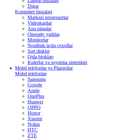
Laptop hissələri
Digər
Kompüter hissələri
Mərkəzi prosessorlar
Videokartlar
Ana platalar
Operativ yaddaş
Monitorlar
Noutbuk üçün çexollar
Sərt disklər
Qida blokları
Kulerlər və soyutma sistemləri
Mobil telefonlar və Planşetlər
Mobil telefonlar
Samsung
Google
Apple
OnePlus
Huawei
OPPO
Honor
Xiaomi
Nokia
HTC
ZTE