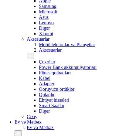
Apple
Samsung
Microsoft
Asus
Lenovo
Digər
Xiaomi
Aksesuarlar
Mobil telefonlar və Planşetlər
Aksesuarlar
Çexollar
Power Bank akkumulyatorları
Fitnes qolbaqları
Kabel
Adapter
Qoruyucu örtüklər
Qulaqlıq
Ehtiyat hissələri
Smart Saatlar
Digər
Çıxış
Ev və Mətbəx
Ev və Mətbəx