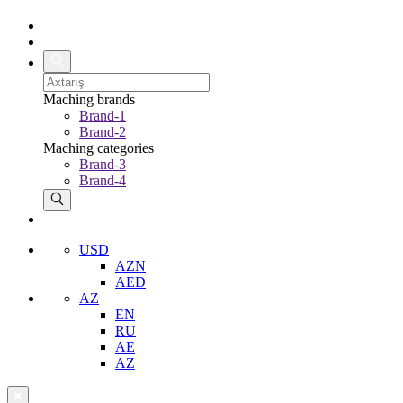
Maching brands
Brand-1
Brand-2
Maching categories
Brand-3
Brand-4
USD
AZN
AED
AZ
EN
RU
AE
AZ