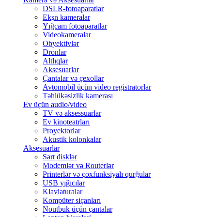
DSLR-fotoaparatlar
Ekşn kameralar
Yığcam fotoaparatlar
Videokameralar
Obyektivlər
Dronlar
Altlıqlar
Aksesuarlar
Çantalar və çexollar
Avtomobil üçün video registratorlar
Təhlükəsizlik kamerası
Ev üçün audio/video
TV və aksessuarlar
Ev kinoteatrları
Proyektorlar
Akustik kolonkalar
Aksesuarlar
Sərt disklər
Modemlər və Routerlər
Printerlər və çoxfunksiyalı qurğular
USB yığıcılar
Klaviaturalar
Kompüter siçanları
Noutbuk üçün çantalar