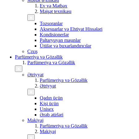
Məişət texnikası
Ev və Mətbəx
Məişət texnikası
Tozsoranlar
Aksesuarlar və Ehtiyat Hissələri
Kondisionerlər
Paltaryuyan maşınlar
Ütülər və buxarlandırıcılar
Çıxış
Parfümeriya və Gözəllik
Parfümeriya və Gözəllik
Ətriyyat
Parfümeriya və Gözəllik
Ətriyyat
Qadın üçün
Kişi üçün
Unisex
Ərəb ətirləri
Makiyaj
Parfümeriya və Gözəllik
Makiyaj