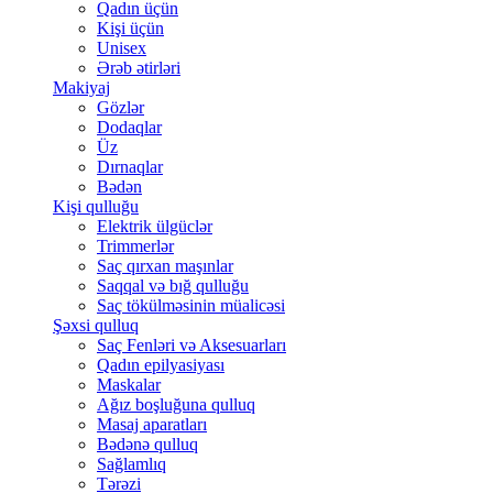
Qadın üçün
Kişi üçün
Unisex
Ərəb ətirləri
Makiyaj
Gözlər
Dodaqlar
Üz
Dırnaqlar
Bədən
Kişi qulluğu
Elektrik ülgüclər
Trimmerlər
Saç qırxan maşınlar
Saqqal və bığ qulluğu
Saç tökülməsinin müalicəsi
Şəxsi qulluq
Saç Fenləri və Aksesuarları
Qadın epilyasiyası
Maskalar
Ağız boşluğuna qulluq
Masaj aparatları
Bədənə qulluq
Sağlamlıq
Tərəzi