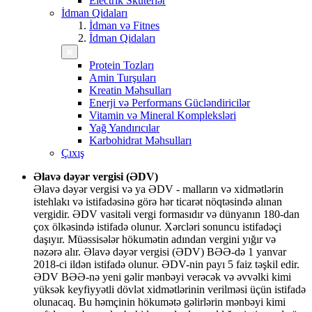
Electrik Skuterlər
İdman Qidaları
İdman və Fitnes
İdman Qidaları
Protein Tozları
Amin Turşuları
Kreatin Məhsulları
Enerji və Performans Gücləndiricilər
Vitamin və Mineral Kompleksləri
Yağ Yandırıcılar
Karbohidrat Məhsulları
Çıxış
Əlavə dəyər vergisi (ƏDV)
Əlavə dəyər vergisi və ya ƏDV - malların və xidmətlərin
istehlakı və istifadəsinə görə hər ticarət nöqtəsində alınan
vergidir. ƏDV vasitəli vergi formasıdır və dünyanın 180-dan
çox ölkəsində istifadə olunur. Xərcləri sonuncu istifadəçi
daşıyır. Müəssisələr hökumətin adından vergini yığır və
nəzərə alır. Əlavə dəyər vergisi (ƏDV) BƏƏ-də 1 yanvar
2018-ci ildən istifadə olunur. ƏDV-nin payı 5 faiz təşkil edir.
ƏDV BƏƏ-nə yeni gəlir mənbəyi verəcək və əvvəlki kimi
yüksək keyfiyyətli dövlət xidmətlərinin verilməsi üçün istifadə
olunacaq. Bu həmçinin hökumətə gəlirlərin mənbəyi kimi