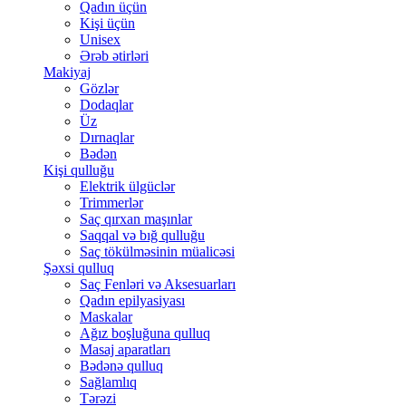
Qadın üçün
Kişi üçün
Unisex
Ərəb ətirləri
Makiyaj
Gözlər
Dodaqlar
Üz
Dırnaqlar
Bədən
Kişi qulluğu
Elektrik ülgüclər
Trimmerlər
Saç qırxan maşınlar
Saqqal və bığ qulluğu
Saç tökülməsinin müalicəsi
Şəxsi qulluq
Saç Fenləri və Aksesuarları
Qadın epilyasiyası
Maskalar
Ağız boşluğuna qulluq
Masaj aparatları
Bədənə qulluq
Sağlamlıq
Tərəzi