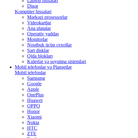
Laptop hissələri
Digər
Kompüter hissələri
Mərkəzi prosessorlar
Videokartlar
Ana platalar
Operativ yaddaş
Monitorlar
Noutbuk üçün çexollar
Sərt disklər
Qida blokları
Kulerlər və soyutma sistemləri
Mobil telefonlar və Planşetlər
Mobil telefonlar
Samsung
Google
Apple
OnePlus
Huawei
OPPO
Honor
Xiaomi
Nokia
HTC
ZTE