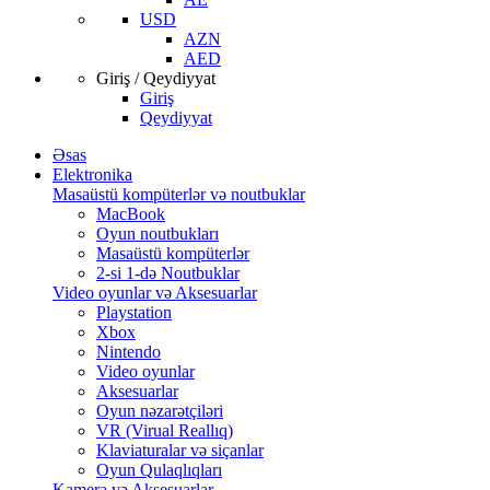
USD
AZN
AED
Giriş / Qeydiyyat
Giriş
Qeydiyyat
Əsas
Elektronika
Masaüstü kompüterlər və noutbuklar
MacBook
Oyun noutbukları
Masaüstü kompüterlər
2-si 1-də Noutbuklar
Video oyunlar və Aksesuarlar
Playstation
Xbox
Nintendo
Video oyunlar
Aksesuarlar
Oyun nəzarətçiləri
VR (Virual Reallıq)
Klaviaturalar və siçanlar
Oyun Qulaqlıqları
Kamera və Aksesuarlar