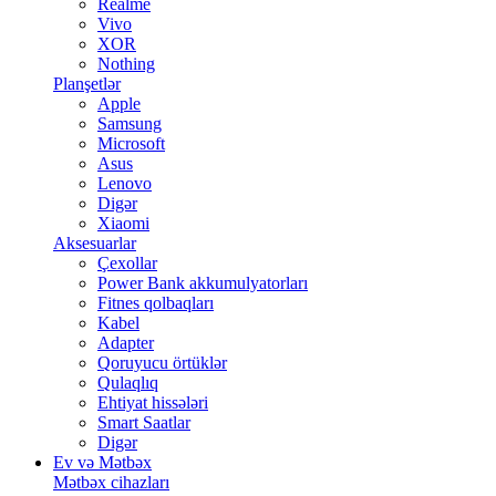
Realme
Vivo
XOR
Nothing
Planşetlər
Apple
Samsung
Microsoft
Asus
Lenovo
Digər
Xiaomi
Aksesuarlar
Çexollar
Power Bank akkumulyatorları
Fitnes qolbaqları
Kabel
Adapter
Qoruyucu örtüklər
Qulaqlıq
Ehtiyat hissələri
Smart Saatlar
Digər
Ev və Mətbəx
Mətbəx cihazları