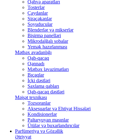
Qəhvə aparatları
Tosterlər
Çaydanlar
Şirəçəkənlər
Soyuducular
Blenderlər və mikserlər
Bişirmə panelləri
Mikrodalğalı sobalar
Yemək hazırlanması
Mətbəx avadanlığı
Qab-qacaq
Qənnadı
Mətbəx ləvazimatları
Bıçaqlar
İçki dəstləri
Saxlama qabları
Qab-qacaq dəstləri
Məişət texnikası
Tozsoranlar
Aksesuarlar və Ehtiyat Hissələri
Kondisionerlər
Paltaryuyan maşınlar
Ütülər və buxarlandırıcılar
Parfümeriya və Gözəllik
Ətriyyat