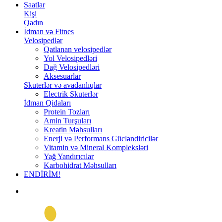
Saatlar
Kişi
Qadın
İdman və Fitnes
Velosipedlər
Qatlanan velosipedlər
Yol Velosipedləri
Dağ Velosipedləri
Aksesuarlar
Skuterlər və avadanlıqlar
Electrik Skuterlər
İdman Qidaları
Protein Tozları
Amin Turşuları
Kreatin Məhsulları
Enerji və Performans Gücləndiricilər
Vitamin və Mineral Kompleksləri
Yağ Yandırıcılar
Karbohidrat Məhsulları
ENDİRİM!