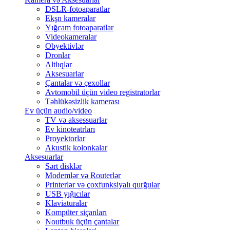
DSLR-fotoaparatlar
Ekşn kameralar
Yığcam fotoaparatlar
Videokameralar
Obyektivlər
Dronlar
Altlıqlar
Aksesuarlar
Çantalar və çexollar
Avtomobil üçün video registratorlar
Təhlükəsizlik kamerası
Ev üçün audio/video
TV və aksessuarlar
Ev kinoteatrları
Proyektorlar
Akustik kolonkalar
Aksesuarlar
Sərt disklər
Modemlər və Routerlər
Printerlər və çoxfunksiyalı qurğular
USB yığıcılar
Klaviaturalar
Kompüter siçanları
Noutbuk üçün çantalar