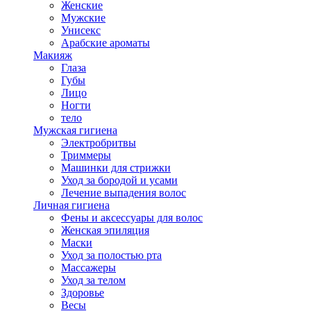
Женские
Мужские
Унисекс
Арабские ароматы
Макияж
Глаза
Губы
Лицо
Ногти
тело
Мужская гигиена
Электробритвы
Триммеры
Машинки для стрижки
Уход за бородой и усами
Лечение выпадения волос
Личная гигиена
Фены и аксессуары для волос
Женская эпиляция
Маски
Уход за полостью рта
Массажеры
Уход за телом
Здоровье
Весы