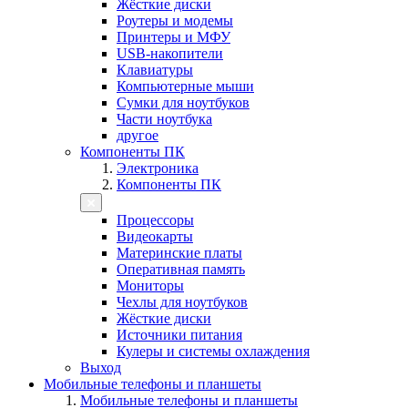
Жёсткие диски
Роутеры и модемы
Принтеры и МФУ
USB-накопители
Клавиатуры
Компьютерные мыши
Сумки для ноутбуков
Части ноутбука
другое
Компоненты ПК
Электроника
Компоненты ПК
Процессоры
Видеокарты
Материнские платы
Оперативная память
Мониторы
Чехлы для ноутбуков
Жёсткие диски
Источники питания
Кулеры и системы охлаждения
Выход
Мобильные телефоны и планшеты
Мобильные телефоны и планшеты