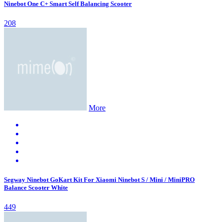
Ninebot One C+ Smart Self Balancing Scooter
208
More
Segway Ninebot GoKart Kit For Xiaomi Ninebot S / Mini / MiniPRO
Balance Scooter White
449