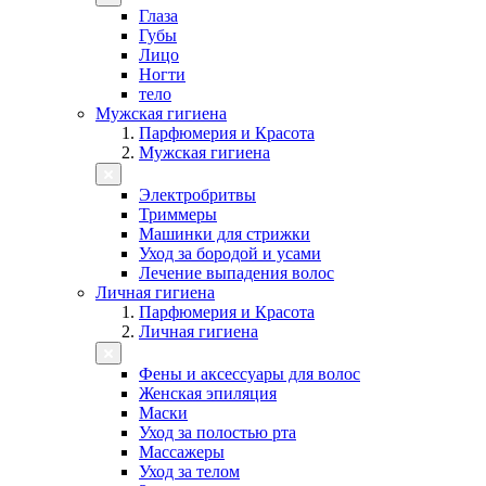
Глаза
Губы
Лицо
Ногти
тело
Мужская гигиена
Парфюмерия и Красота
Мужская гигиена
Электробритвы
Триммеры
Машинки для стрижки
Уход за бородой и усами
Лечение выпадения волос
Личная гигиена
Парфюмерия и Красота
Личная гигиена
Фены и аксессуары для волос
Женская эпиляция
Маски
Уход за полостью рта
Массажеры
Уход за телом