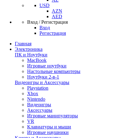
USD
AZN
AED
Вход / Регистрация
Вход
Регистрация
Главная
Электроника
ПК и Ноутбуки
MacBook
Игровые ноутбуки
Настольные компьютеры
Ноутбуки 2-в-1
Видеоигры и Аксессуары
Playstation
Xbox
Nintendo
Видеоигры
Аксессуары
Игровые манипуляторы
VR
Клавиатуры и мыши
Игровые наушники
Камера и Аксессуары