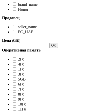
brand_name
Honor
Продавец
seller_name
FC_UAE
Цена
(USD)
OK
Оперативная память
2Гб
4Гб
1Гб
3Гб
5GB
6Гб
7Гб
8Гб
9Гб
10Гб
11Гб