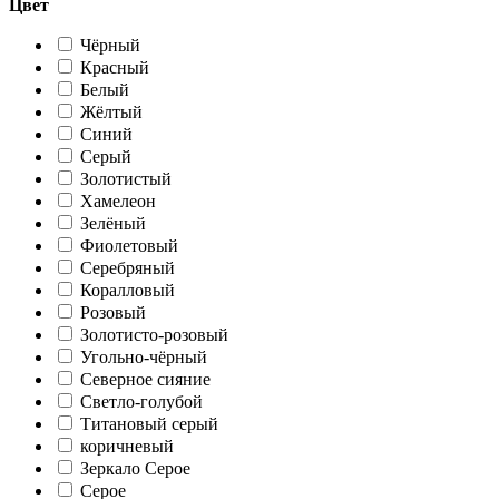
Цвет
Чёрный
Красный
Белый
Жёлтый
Синий
Серый
Золотистый
Хамелеон
Зелёный
Фиолетовый
Серебряный
Коралловый
Розовый
Золотисто-розовый
Угольно-чёрный
Северное сияние
Светло-голубой
Титановый серый
коричневый
Зеркало Серое
Серое