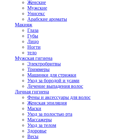
Женские
Мужские
Унисекс
Арабские ароматы
Макияж
Глаза
Губы
Лицо
Ногти
тело
Мужская гигиена
Электробритвы
Триммеры
Машинки для стрижки
Уход за бородой и усами
Лечение выпадения волос
Личная гигиена
Фены и аксессуары для волос
Женская эпиляция
Маски
Уход за полостью рта
Массажеры
Уход за телом
Здоровье
Весы