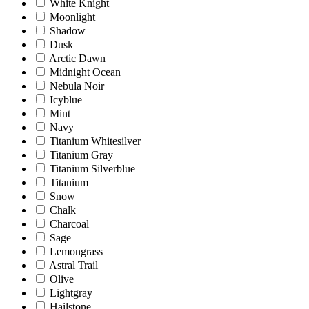
White Knight
Moonlight
Shadow
Dusk
Arctic Dawn
Midnight Ocean
Nebula Noir
Icyblue
Mint
Navy
Titanium Whitesilver
Titanium Gray
Titanium Silverblue
Titanium
Snow
Chalk
Charcoal
Sage
Lemongrass
Astral Trail
Olive
Lightgray
Hailstone