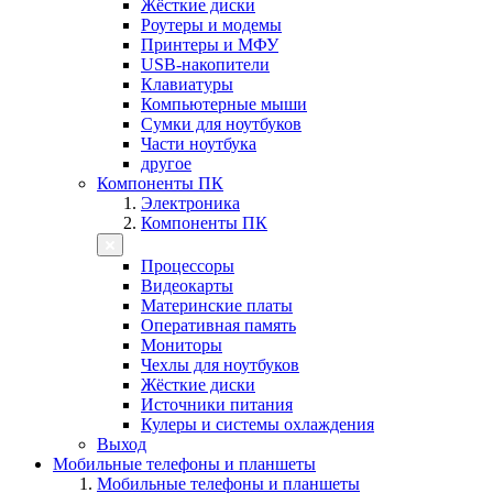
Жёсткие диски
Роутеры и модемы
Принтеры и МФУ
USB-накопители
Клавиатуры
Компьютерные мыши
Сумки для ноутбуков
Части ноутбука
другое
Компоненты ПК
Электроника
Компоненты ПК
Процессоры
Видеокарты
Материнские платы
Оперативная память
Мониторы
Чехлы для ноутбуков
Жёсткие диски
Источники питания
Кулеры и системы охлаждения
Выход
Мобильные телефоны и планшеты
Мобильные телефоны и планшеты