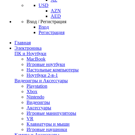
USD
AZN
AED
Вход / Регистрация
Вход
Регистрация
Главная
Электроника
ПК и Ноутбуки
MacBook
Игровые ноутбуки
Настольные компьютеры
Ноутбуки 2-в-1
Видеоигры и Аксессуары
Playstation
Xbox
Nintendo
Видеоигры
Аксессуары
Игровые манипуляторы
VR
Клавиатуры и мыши
Игровые наушники
Камера и Аксессуары