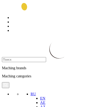
Maching brands
Maching categories
RU
EN
AE
AZ