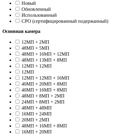
Новый
Oбновленный
Использованный
CPO (сертифицированный подержанный)
Основная камера
12МП + 2МП
48МП + 5МП
48МП + 16МП + 12МП
48МП + 13МП + 8МП
12МП + 12МП
12МП
12МП + 12МП + 16МП
40МП + 20МП + 8МП
40МП + 16МП + 8МП
48МП + 8МП + 2МП
24МП + 8МП + 2МП
48МП + 48МП
16МП + 24МП
20МП + 2МП
48МП + 16МП + 8МП
16МП + 20МП