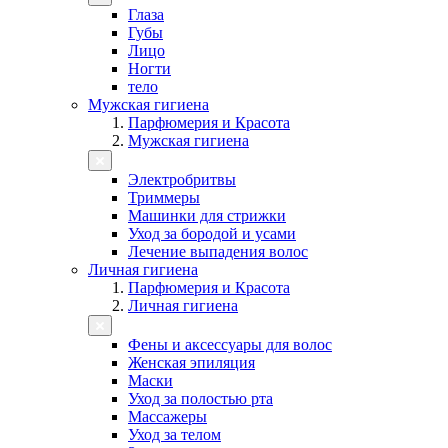
Глаза
Губы
Лицо
Ногти
тело
Мужская гигиена
Парфюмерия и Красота
Мужская гигиена
Электробритвы
Триммеры
Машинки для стрижки
Уход за бородой и усами
Лечение выпадения волос
Личная гигиена
Парфюмерия и Красота
Личная гигиена
Фены и аксессуары для волос
Женская эпиляция
Маски
Уход за полостью рта
Массажеры
Уход за телом