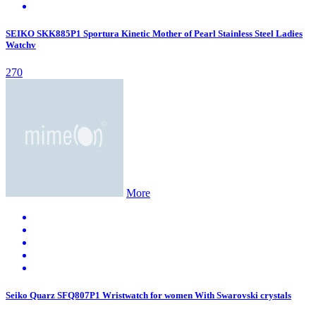
SEIKO SKK885P1 Sportura Kinetic Mother of Pearl Stainless Steel Ladies
Watchv
270
More
Seiko Quarz SFQ807P1 Wristwatch for women With Swarovski crystals