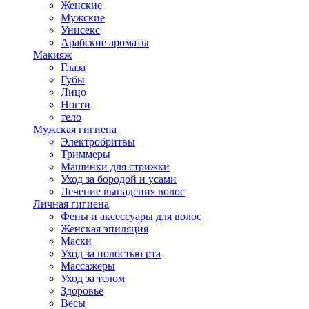
Женские
Мужские
Унисекс
Арабские ароматы
Макияж
Глаза
Губы
Лицо
Ногти
тело
Мужская гигиена
Электробритвы
Триммеры
Машинки для стрижки
Уход за бородой и усами
Лечение выпадения волос
Личная гигиена
Фены и аксессуары для волос
Женская эпиляция
Маски
Уход за полостью рта
Массажеры
Уход за телом
Здоровье
Весы