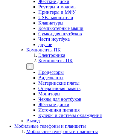
Жёсткие диски
Роутеры и модемы
Принтеры и МФУ
USB-накопители
Клавиатуры
Компьютерные мыши
Сумки для ноутбуков
Части ноутбука
другое
Компоненты ПК
Электроника
Компоненты ПК
Процессоры
Видеокарты
Материнские платы
Оперативная память
Мониторы
Чехлы для ноутбуков
Жёсткие диски
Источники питания
Кулеры и системы охлаждения
Выход
Мобильные телефоны и планшеты
Мобильные телефоны и планшеты