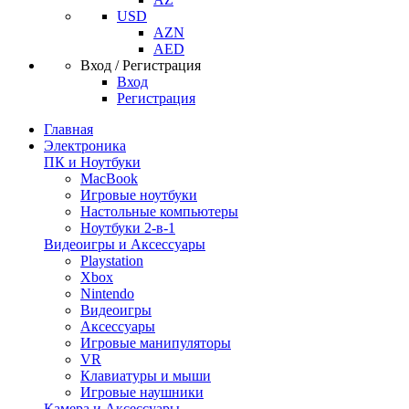
USD
AZN
AED
Вход / Регистрация
Вход
Регистрация
Главная
Электроника
ПК и Ноутбуки
MacBook
Игровые ноутбуки
Настольные компьютеры
Ноутбуки 2-в-1
Видеоигры и Аксессуары
Playstation
Xbox
Nintendo
Видеоигры
Аксессуары
Игровые манипуляторы
VR
Клавиатуры и мыши
Игровые наушники
Камера и Аксессуары