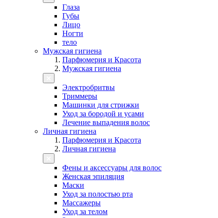
Глаза
Губы
Лицо
Ногти
тело
Мужская гигиена
Парфюмерия и Красота
Мужская гигиена
Электробритвы
Триммеры
Машинки для стрижки
Уход за бородой и усами
Лечение выпадения волос
Личная гигиена
Парфюмерия и Красота
Личная гигиена
Фены и аксессуары для волос
Женская эпиляция
Маски
Уход за полостью рта
Массажеры
Уход за телом