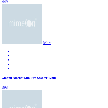
449
More
Xiaomi Ninebot Mini Pro Scooter White
393