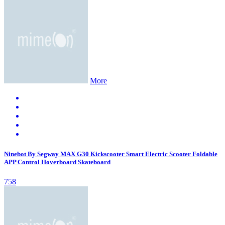
More
Ninebot By Segway MAX G30 Kickscooter Smart Electric Scooter Foldable
APP Control Hoverboard Skateboard
758