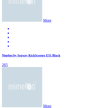
More
Ninebot by Segway KickScooter ES1 Black
265
More