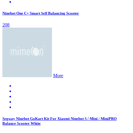
Ninebot One C+ Smart Self Balancing Scooter
208
More
Segway Ninebot GoKart Kit For Xiaomi Ninebot S / Mini / MiniPRO
Balance Scooter White