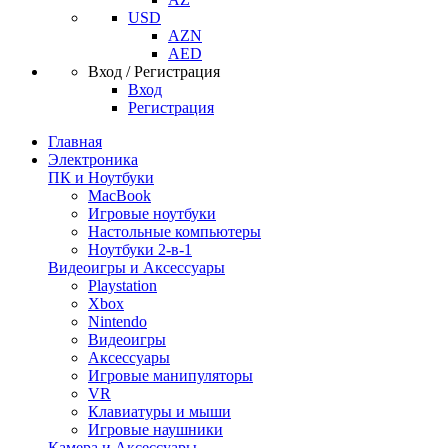
USD
AZN
AED
Вход / Регистрация
Вход
Регистрация
Главная
Электроника
ПК и Ноутбуки
MacBook
Игровые ноутбуки
Настольные компьютеры
Ноутбуки 2-в-1
Видеоигры и Аксессуары
Playstation
Xbox
Nintendo
Видеоигры
Аксессуары
Игровые манипуляторы
VR
Клавиатуры и мыши
Игровые наушники
Камера и Аксессуары