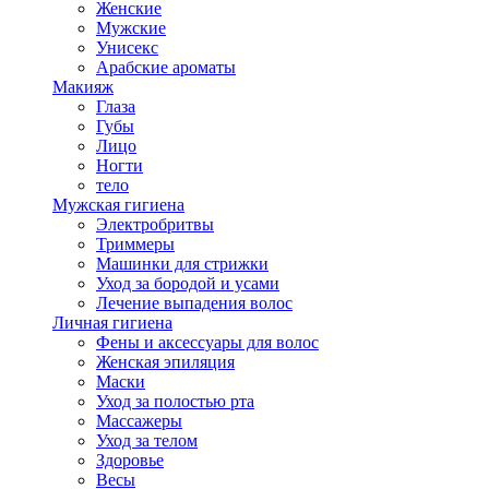
Женские
Мужские
Унисекс
Арабские ароматы
Макияж
Глаза
Губы
Лицо
Ногти
тело
Мужская гигиена
Электробритвы
Триммеры
Машинки для стрижки
Уход за бородой и усами
Лечение выпадения волос
Личная гигиена
Фены и аксессуары для волос
Женская эпиляция
Маски
Уход за полостью рта
Массажеры
Уход за телом
Здоровье
Весы