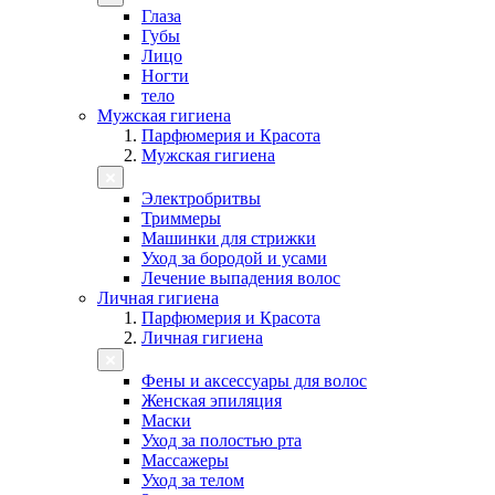
Глаза
Губы
Лицо
Ногти
тело
Мужская гигиена
Парфюмерия и Красота
Мужская гигиена
Электробритвы
Триммеры
Машинки для стрижки
Уход за бородой и усами
Лечение выпадения волос
Личная гигиена
Парфюмерия и Красота
Личная гигиена
Фены и аксессуары для волос
Женская эпиляция
Маски
Уход за полостью рта
Массажеры
Уход за телом