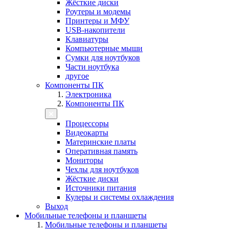
Жёсткие диски
Роутеры и модемы
Принтеры и МФУ
USB-накопители
Клавиатуры
Компьютерные мыши
Сумки для ноутбуков
Части ноутбука
другое
Компоненты ПК
Электроника
Компоненты ПК
Процессоры
Видеокарты
Материнские платы
Оперативная память
Мониторы
Чехлы для ноутбуков
Жёсткие диски
Источники питания
Кулеры и системы охлаждения
Выход
Мобильные телефоны и планшеты
Мобильные телефоны и планшеты