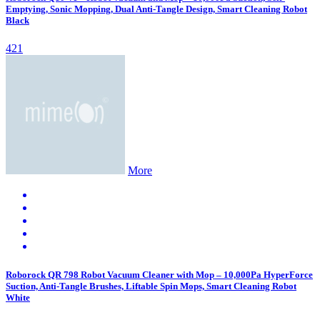
Emptying, Sonic Mopping, Dual Anti-Tangle Design, Smart Cleaning Robot
Black
421
More
Roborock QR 798 Robot Vacuum Cleaner with Mop – 10,000Pa HyperForce
Suction, Anti-Tangle Brushes, Liftable Spin Mops, Smart Cleaning Robot
White