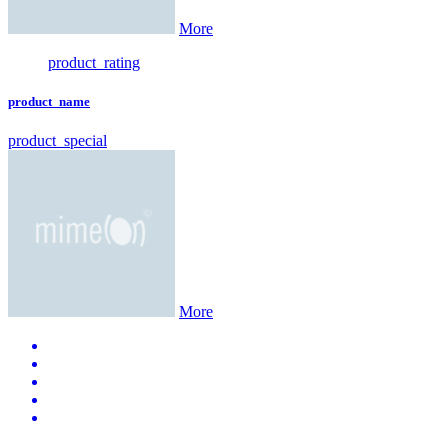
More
product_rating
product_name
product_special
More