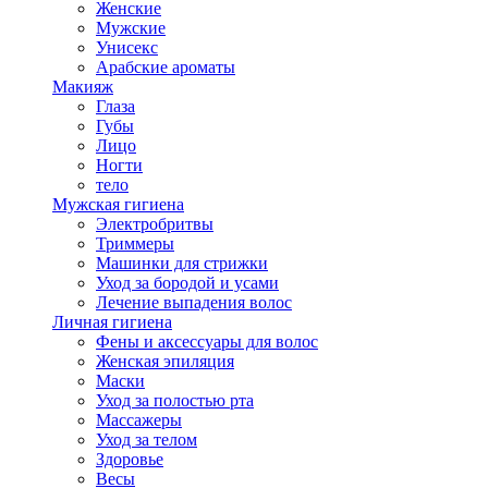
Женские
Мужские
Унисекс
Арабские ароматы
Макияж
Глаза
Губы
Лицо
Ногти
тело
Мужская гигиена
Электробритвы
Триммеры
Машинки для стрижки
Уход за бородой и усами
Лечение выпадения волос
Личная гигиена
Фены и аксессуары для волос
Женская эпиляция
Маски
Уход за полостью рта
Массажеры
Уход за телом
Здоровье
Весы