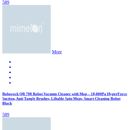
589
More
Roborock QR 798 Robot Vacuum Cleaner with Mop – 10,000Pa HyperForce
Suction, Anti-Tangle Brushes, Liftable Spin Mops, Smart Cleaning Robot
Black
589