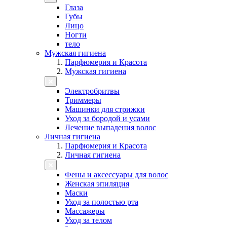
Глаза
Губы
Лицо
Ногти
тело
Мужская гигиена
Парфюмерия и Красота
Мужская гигиена
Электробритвы
Триммеры
Машинки для стрижки
Уход за бородой и усами
Лечение выпадения волос
Личная гигиена
Парфюмерия и Красота
Личная гигиена
Фены и аксессуары для волос
Женская эпиляция
Маски
Уход за полостью рта
Массажеры
Уход за телом