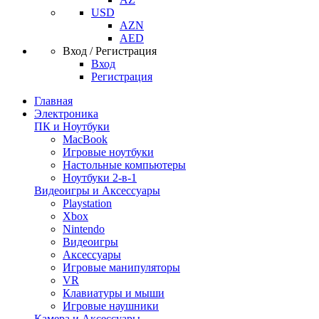
USD
AZN
AED
Вход / Регистрация
Вход
Регистрация
Главная
Электроника
ПК и Ноутбуки
MacBook
Игровые ноутбуки
Настольные компьютеры
Ноутбуки 2-в-1
Видеоигры и Аксессуары
Playstation
Xbox
Nintendo
Видеоигры
Аксессуары
Игровые манипуляторы
VR
Клавиатуры и мыши
Игровые наушники
Камера и Аксессуары