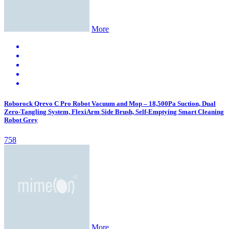
More
Roborock Qrevo C Pro Robot Vacuum and Mop – 18,500Pa Suction, Dual
Zero-Tangling System, FlexiArm Side Brush, Self-Emptying Smart Cleaning
Robot Grey
758
More