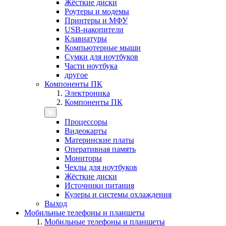
Жёсткие диски
Роутеры и модемы
Принтеры и МФУ
USB-накопители
Клавиатуры
Компьютерные мыши
Сумки для ноутбуков
Части ноутбука
другое
Компоненты ПК
Электроника
Компоненты ПК
Процессоры
Видеокарты
Материнские платы
Оперативная память
Мониторы
Чехлы для ноутбуков
Жёсткие диски
Источники питания
Кулеры и системы охлаждения
Выход
Мобильные телефоны и планшеты
Мобильные телефоны и планшеты