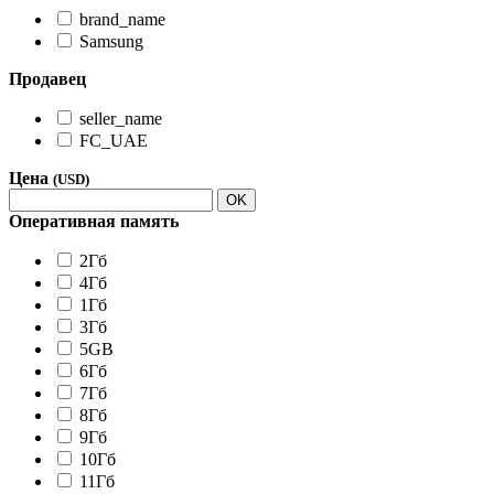
brand_name
Samsung
Продавец
seller_name
FC_UAE
Цена
(USD)
OK
Оперативная память
2Гб
4Гб
1Гб
3Гб
5GB
6Гб
7Гб
8Гб
9Гб
10Гб
11Гб