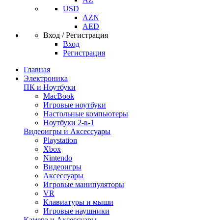
USD
AZN
AED
Вход / Регистрация
Вход
Регистрация
Главная
Электроника
ПК и Ноутбуки
MacBook
Игровые ноутбуки
Настольные компьютеры
Ноутбуки 2-в-1
Видеоигры и Аксессуары
Playstation
Xbox
Nintendo
Видеоигры
Аксессуары
Игровые манипуляторы
VR
Клавиатуры и мыши
Игровые наушники
Камера и Аксессуары