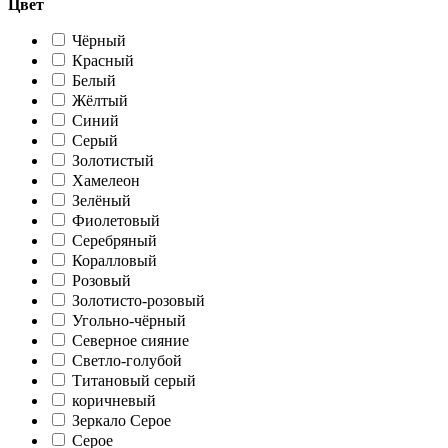
Цвет
Чёрный
Красный
Белый
Жёлтый
Синий
Серый
Золотистый
Хамелеон
Зелёный
Фиолетовый
Серебряный
Коралловый
Розовый
Золотисто-розовый
Угольно-чёрный
Северное сияние
Светло-голубой
Титановый серый
коричневый
Зеркало Серое
Серое