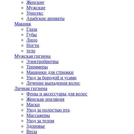
Женские
Мужские
Унисекс
Арабские ароматы
Макияж
Глаза
Губы
Лицо
Ногти
тело
Мужская гигиена
Электробритвы
Триммеры
Машинки для стрижки
Уход за бородой и усами
Лечение выпадения волос
Личная гигиена
Фены и аксессуары для волос
Женская эпиляция
Маски
Уход за полостью рта
Массажеры
Уход за телом
Здоровье
Весы