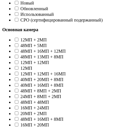
Новый
Oбновленный
Использованный
CPO (сертифицированный подержанный)
Основная камера
12МП + 2МП
48МП + 5МП
48МП + 16МП + 12МП
48МП + 13МП + 8МП
12МП + 12МП
12МП
12МП + 12МП + 16МП
40МП + 20МП + 8МП
40МП + 16МП + 8МП
48МП + 8МП + 2МП
24МП + 8МП + 2МП
48МП + 48МП
16МП + 24МП
20МП + 2МП
48МП + 16МП + 8МП
16МП + 20МП