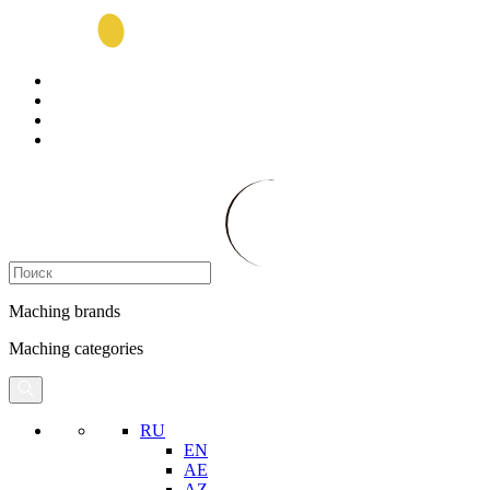
Maching brands
Maching categories
RU
EN
AE
AZ