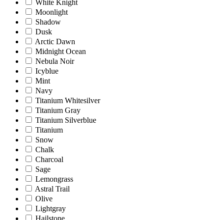
White Knight
Moonlight
Shadow
Dusk
Arctic Dawn
Midnight Ocean
Nebula Noir
Icyblue
Mint
Navy
Titanium Whitesilver
Titanium Gray
Titanium Silverblue
Titanium
Snow
Chalk
Charcoal
Sage
Lemongrass
Astral Trail
Olive
Lightgray
Hailstone