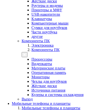
Жёсткие диски
Роутеры и модемы
Принтеры и МФУ
USB-накопители
Клавиатуры
Компьютерные мыши
Сумки для ноутбуков
Части ноутбука
другое
Компоненты ПК
Электроника
Компоненты ПК
Процессоры
Видеокарты
Материнские платы
Оперативная память
Мониторы
Чехлы для ноутбуков
Жёсткие диски
Источники питания
Кулеры и системы охлаждения
Выход
Мобильные телефоны и планшеты
Мобильные телефоны и планшеты