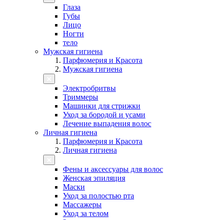
Глаза
Губы
Лицо
Ногти
тело
Мужская гигиена
Парфюмерия и Красота
Мужская гигиена
Электробритвы
Триммеры
Машинки для стрижки
Уход за бородой и усами
Лечение выпадения волос
Личная гигиена
Парфюмерия и Красота
Личная гигиена
Фены и аксессуары для волос
Женская эпиляция
Маски
Уход за полостью рта
Массажеры
Уход за телом