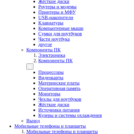
Жёсткие диски
Роутеры и модемы
Принтеры и МФУ
USB-накопители
Клавиатуры
Компьютерные мыши
Сумки для ноутбуков
Части ноутбука
другое
Компоненты ПК
Электроника
Компоненты ПК
Процессоры
Видеокарты
Материнские платы
Оперативная память
Мониторы
Чехлы для ноутбуков
Жёсткие диски
Источники питания
Кулеры и системы охлаждения
Выход
Мобильные телефоны и планшеты
Мобильные телефоны и планшеты