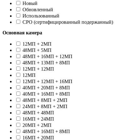
Новый
Oбновленный
Использованный
CPO (сертифицированный подержанный)
Основная камера
12МП + 2МП
48МП + 5МП
48МП + 16МП + 12МП
48МП + 13МП + 8МП
12МП + 12МП
12МП
12МП + 12МП + 16МП
40МП + 20МП + 8МП
40МП + 16МП + 8МП
48МП + 8МП + 2МП
24МП + 8МП + 2МП
48МП + 48МП
16МП + 24МП
20МП + 2МП
48МП + 16МП + 8МП
16МП + 20МП