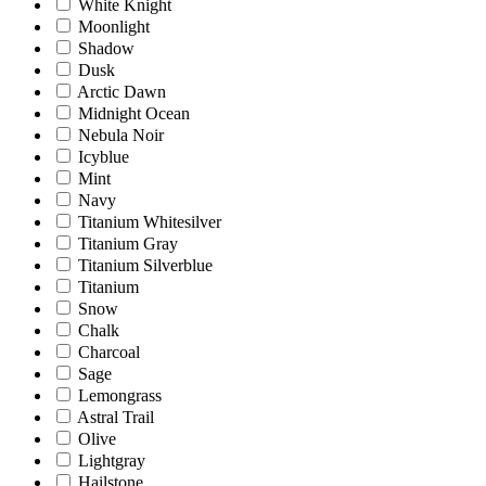
White Knight
Moonlight
Shadow
Dusk
Arctic Dawn
Midnight Ocean
Nebula Noir
Icyblue
Mint
Navy
Titanium Whitesilver
Titanium Gray
Titanium Silverblue
Titanium
Snow
Chalk
Charcoal
Sage
Lemongrass
Astral Trail
Olive
Lightgray
Hailstone