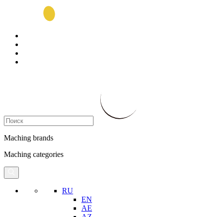
Maching brands
Maching categories
RU
EN
AE
AZ