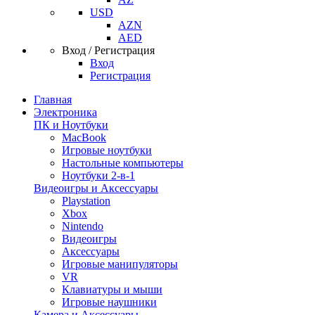
USD
AZN
AED
Вход / Регистрация
Вход
Регистрация
Главная
Электроника
ПК и Ноутбуки
MacBook
Игровые ноутбуки
Настольные компьютеры
Ноутбуки 2-в-1
Видеоигры и Аксессуары
Playstation
Xbox
Nintendo
Видеоигры
Аксессуары
Игровые манипуляторы
VR
Клавиатуры и мыши
Игровые наушники
Камера и Аксессуары