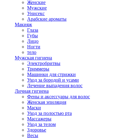
Женские
Мужские
Унисекс
Арабские ароматы
Макияж
Глаза
Губы
Лицо
Ногти
тело
Мужская гигиена
Электробритвы
Триммеры
Машинки для стрижки
Уход за бородой и усами
Лечение выпадения волос
Личная гигиена
Фены и аксессуары для волос
Женская эпиляция
Маски
Уход за полостью рта
Массажеры
Уход за телом
Здоровье
Весы