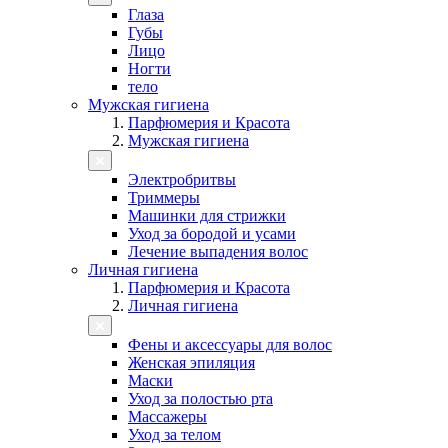
Глаза
Губы
Лицо
Ногти
тело
Мужская гигиена
Парфюмерия и Красота
Мужская гигиена
Электробритвы
Триммеры
Машинки для стрижки
Уход за бородой и усами
Лечение выпадения волос
Личная гигиена
Парфюмерия и Красота
Личная гигиена
Фены и аксессуары для волос
Женская эпиляция
Маски
Уход за полостью рта
Массажеры
Уход за телом