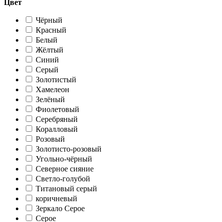
Цвет
Чёрный
Красный
Белый
Жёлтый
Синий
Серый
Золотистый
Хамелеон
Зелёный
Фиолетовый
Серебряный
Коралловый
Розовый
Золотисто-розовый
Угольно-чёрный
Северное сияние
Светло-голубой
Титановый серый
коричневый
Зеркало Серое
Серое