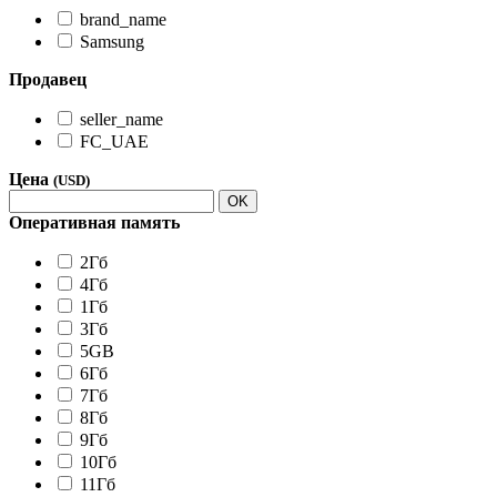
brand_name
Samsung
Продавец
seller_name
FC_UAE
Цена
(USD)
OK
Оперативная память
2Гб
4Гб
1Гб
3Гб
5GB
6Гб
7Гб
8Гб
9Гб
10Гб
11Гб