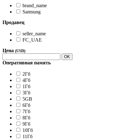
brand_name
Samsung
Продавец
seller_name
FC_UAE
Цена
(USD)
OK
Оперативная память
2Гб
4Гб
1Гб
3Гб
5GB
6Гб
7Гб
8Гб
9Гб
10Гб
11Гб