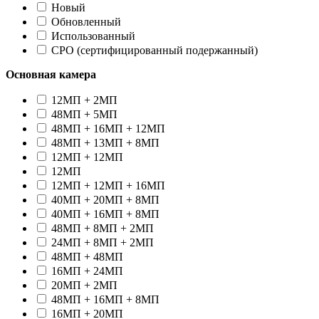
Новый
Oбновленный
Использованный
CPO (сертифицированный подержанный)
Основная камера
12МП + 2МП
48МП + 5МП
48МП + 16МП + 12МП
48МП + 13МП + 8МП
12МП + 12МП
12МП
12МП + 12МП + 16МП
40МП + 20МП + 8МП
40МП + 16МП + 8МП
48МП + 8МП + 2МП
24МП + 8МП + 2МП
48МП + 48МП
16МП + 24МП
20МП + 2МП
48МП + 16МП + 8МП
16МП + 20МП