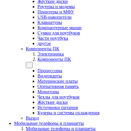
Жёсткие диски
Роутеры и модемы
Принтеры и МФУ
USB-накопители
Клавиатуры
Компьютерные мыши
Сумки для ноутбуков
Части ноутбука
другое
Компоненты ПК
Электроника
Компоненты ПК
Процессоры
Видеокарты
Материнские платы
Оперативная память
Мониторы
Чехлы для ноутбуков
Жёсткие диски
Источники питания
Кулеры и системы охлаждения
Выход
Мобильные телефоны и планшеты
Мобильные телефоны и планшеты