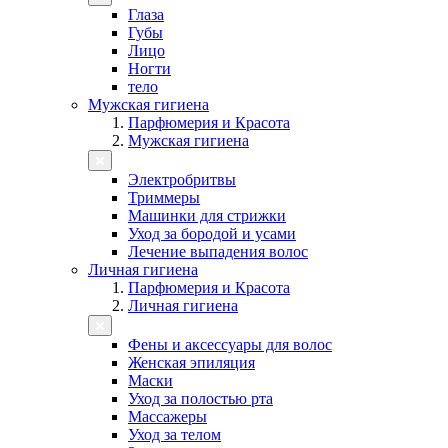
Глаза
Губы
Лицо
Ногти
тело
Мужская гигиена
Парфюмерия и Красота
Мужская гигиена
Электробритвы
Триммеры
Машинки для стрижки
Уход за бородой и усами
Лечение выпадения волос
Личная гигиена
Парфюмерия и Красота
Личная гигиена
Фены и аксессуары для волос
Женская эпиляция
Маски
Уход за полостью рта
Массажеры
Уход за телом