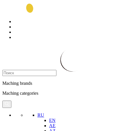
Maching brands
Maching categories
RU
EN
AE
AZ