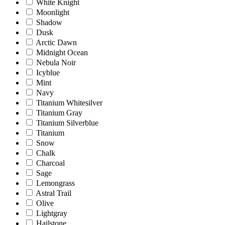
White Knight
Moonlight
Shadow
Dusk
Arctic Dawn
Midnight Ocean
Nebula Noir
Icyblue
Mint
Navy
Titanium Whitesilver
Titanium Gray
Titanium Silverblue
Titanium
Snow
Chalk
Charcoal
Sage
Lemongrass
Astral Trail
Olive
Lightgray
Hailstone