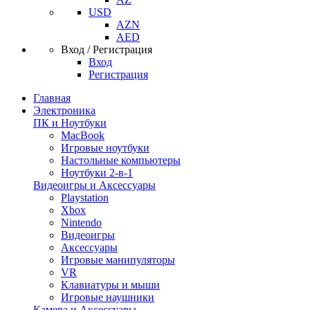
USD
AZN
AED
Вход / Регистрация
Вход
Регистрация
Главная
Электроника
ПК и Ноутбуки
MacBook
Игровые ноутбуки
Настольные компьютеры
Ноутбуки 2-в-1
Видеоигры и Аксессуары
Playstation
Xbox
Nintendo
Видеоигры
Аксессуары
Игровые манипуляторы
VR
Клавиатуры и мыши
Игровые наушники
Камера и Аксессуары