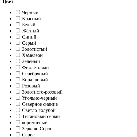
Цвет
Чёрный
Красный
Белый
Жёлтый
Синий
Серый
Золотистый
Хамелеон
Зелёный
Фиолетовый
Серебряный
Коралловый
Розовый
Золотисто-розовый
Угольно-чёрный
Северное сияние
Светло-голубой
Титановый серый
коричневый
Зеркало Серое
Серое