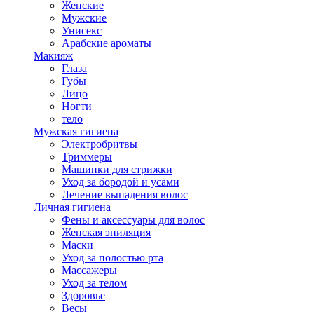
Женские
Мужские
Унисекс
Арабские ароматы
Макияж
Глаза
Губы
Лицо
Ногти
тело
Мужская гигиена
Электробритвы
Триммеры
Машинки для стрижки
Уход за бородой и усами
Лечение выпадения волос
Личная гигиена
Фены и аксессуары для волос
Женская эпиляция
Маски
Уход за полостью рта
Массажеры
Уход за телом
Здоровье
Весы