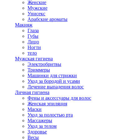
Женские
Мужские
Унисекс
Арабские ароматы
Макияж
Глаза
Губы
Лицо
Ногти
тело
Мужская гигиена
Электробритвы
Триммеры
Машинки для стрижки
Уход за бородой и усами
Лечение выпадения волос
Личная гигиена
Фены и аксессуары для волос
Женская эпиляция
Маски
Уход за полостью рта
Массажеры
Уход за телом
Здоровье
Весы