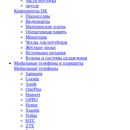
Части ноутбука
другое
Компоненты ПК
Процессоры
Видеокарты
Материнские платы
Оперативная память
Мониторы
Чехлы для ноутбуков
Жёсткие диски
Источники питания
Кулеры и системы охлаждения
Мобильные телефоны и планшеты
Мобильные телефоны
Samsung
Google
Apple
OnePlus
Huawei
OPPO
Honor
Xiaomi
Nokia
HTC
ZTE