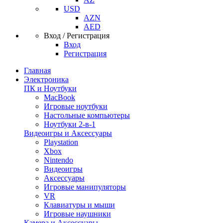
USD
AZN
AED
Вход / Регистрация
Вход
Регистрация
Главная
Электроника
ПК и Ноутбуки
MacBook
Игровые ноутбуки
Настольные компьютеры
Ноутбуки 2-в-1
Видеоигры и Аксессуары
Playstation
Xbox
Nintendo
Видеоигры
Аксессуары
Игровые манипуляторы
VR
Клавиатуры и мыши
Игровые наушники
Камера и Аксессуары