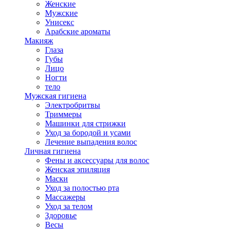
Женские
Мужские
Унисекс
Арабские ароматы
Макияж
Глаза
Губы
Лицо
Ногти
тело
Мужская гигиена
Электробритвы
Триммеры
Машинки для стрижки
Уход за бородой и усами
Лечение выпадения волос
Личная гигиена
Фены и аксессуары для волос
Женская эпиляция
Маски
Уход за полостью рта
Массажеры
Уход за телом
Здоровье
Весы