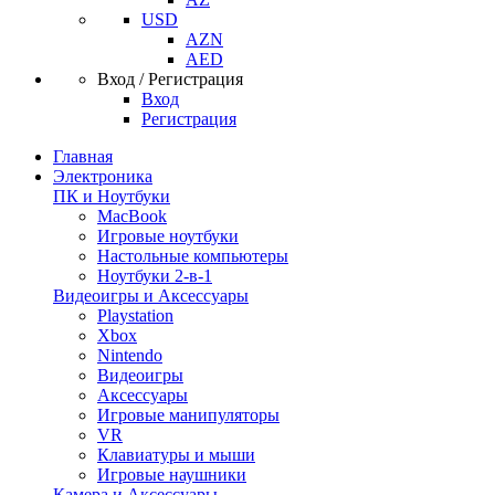
USD
AZN
AED
Вход / Регистрация
Вход
Регистрация
Главная
Электроника
ПК и Ноутбуки
MacBook
Игровые ноутбуки
Настольные компьютеры
Ноутбуки 2-в-1
Видеоигры и Аксессуары
Playstation
Xbox
Nintendo
Видеоигры
Аксессуары
Игровые манипуляторы
VR
Клавиатуры и мыши
Игровые наушники
Камера и Аксессуары