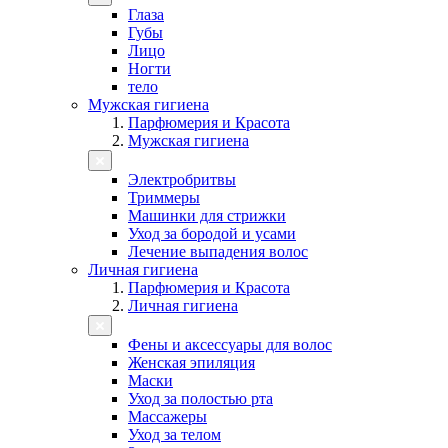
Глаза
Губы
Лицо
Ногти
тело
Мужская гигиена
Парфюмерия и Красота
Мужская гигиена
Электробритвы
Триммеры
Машинки для стрижки
Уход за бородой и усами
Лечение выпадения волос
Личная гигиена
Парфюмерия и Красота
Личная гигиена
Фены и аксессуары для волос
Женская эпиляция
Маски
Уход за полостью рта
Массажеры
Уход за телом