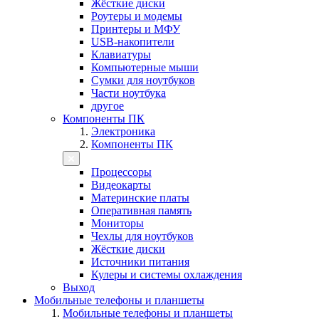
Жёсткие диски
Роутеры и модемы
Принтеры и МФУ
USB-накопители
Клавиатуры
Компьютерные мыши
Сумки для ноутбуков
Части ноутбука
другое
Компоненты ПК
Электроника
Компоненты ПК
Процессоры
Видеокарты
Материнские платы
Оперативная память
Мониторы
Чехлы для ноутбуков
Жёсткие диски
Источники питания
Кулеры и системы охлаждения
Выход
Мобильные телефоны и планшеты
Мобильные телефоны и планшеты