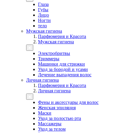
Глаза
Губы
Лицо
Ногти
тело
Мужская гигиена
Парфюмерия и Красота
Мужская гигиена
Электробритвы
Триммеры
Машинки для стрижки
Уход за бородой и усами
Лечение выпадения волос
Личная гигиена
Парфюмерия и Красота
Личная гигиена
Фены и аксессуары для волос
Женская эпиляция
Маски
Уход за полостью рта
Массажеры
Уход за телом