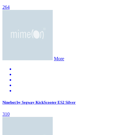
264
More
Ninebot by Segway KickScooter ES2 Silver
310