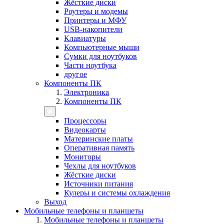
Жёсткие диски
Роутеры и модемы
Принтеры и МФУ
USB-накопители
Клавиатуры
Компьютерные мыши
Сумки для ноутбуков
Части ноутбука
другое
Компоненты ПК
Электроника
Компоненты ПК
Процессоры
Видеокарты
Материнские платы
Оперативная память
Мониторы
Чехлы для ноутбуков
Жёсткие диски
Источники питания
Кулеры и системы охлаждения
Выход
Мобильные телефоны и планшеты
Мобильные телефоны и планшеты