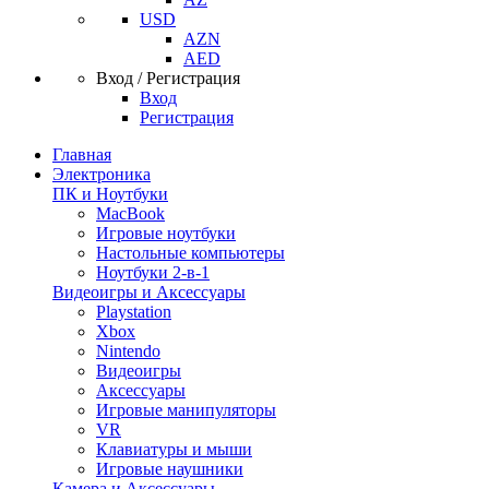
USD
AZN
AED
Вход / Регистрация
Вход
Регистрация
Главная
Электроника
ПК и Ноутбуки
MacBook
Игровые ноутбуки
Настольные компьютеры
Ноутбуки 2-в-1
Видеоигры и Аксессуары
Playstation
Xbox
Nintendo
Видеоигры
Аксессуары
Игровые манипуляторы
VR
Клавиатуры и мыши
Игровые наушники
Камера и Аксессуары