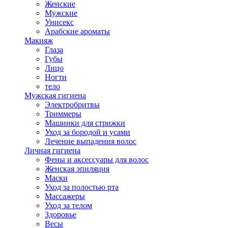
Женские
Мужские
Унисекс
Арабские ароматы
Макияж
Глаза
Губы
Лицо
Ногти
тело
Мужская гигиена
Электробритвы
Триммеры
Машинки для стрижки
Уход за бородой и усами
Лечение выпадения волос
Личная гигиена
Фены и аксессуары для волос
Женская эпиляция
Маски
Уход за полостью рта
Массажеры
Уход за телом
Здоровье
Весы