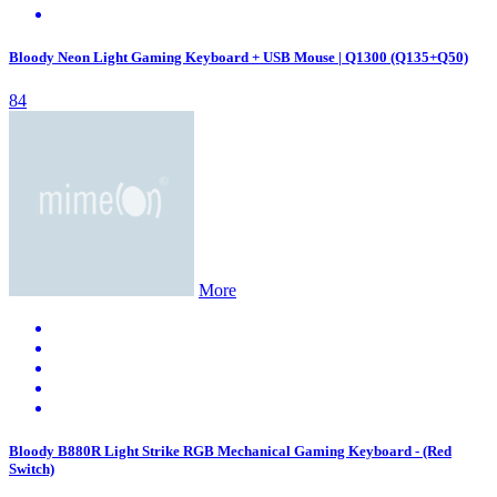
Bloody Neon Light Gaming Keyboard + USB Mouse | Q1300 (Q135+Q50)
84
More
Bloody B880R Light Strike RGB Mechanical Gaming Keyboard - (Red
Switch)