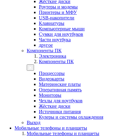
Жёсткие диски
Роутеры и модемы
Принтеры и МФУ
USB-накопители
Клавиатуры
Компьютерные мыши
Сумки для ноутбуков
Части ноутбука
другое
Компоненты ПК
Электроника
Компоненты ПК
Процессоры
Видеокарты
Материнские платы
Оперативная память
Мониторы
Чехлы для ноутбуков
Жёсткие диски
Источники питания
Кулеры и системы охлаждения
Выход
Мобильные телефоны и планшеты
Мобильные телефоны и планшеты