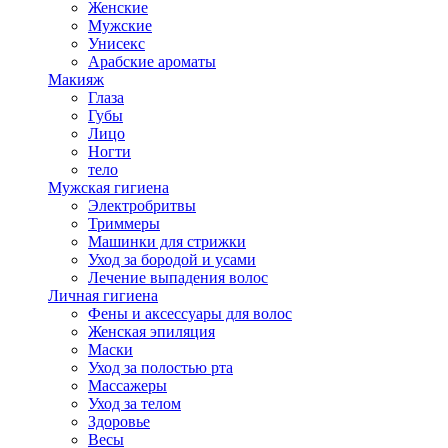
Женские
Мужские
Унисекс
Арабские ароматы
Макияж
Глаза
Губы
Лицо
Ногти
тело
Мужская гигиена
Электробритвы
Триммеры
Машинки для стрижки
Уход за бородой и усами
Лечение выпадения волос
Личная гигиена
Фены и аксессуары для волос
Женская эпиляция
Маски
Уход за полостью рта
Массажеры
Уход за телом
Здоровье
Весы