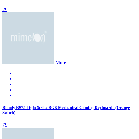
29
More
Bloody B975 Light Strike RGB Mechanical Gaming Keyboard - (Orange
Switch)
79