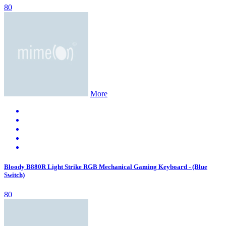
80
More
Bloody B880R Light Strike RGB Mechanical Gaming Keyboard - (Blue
Switch)
80