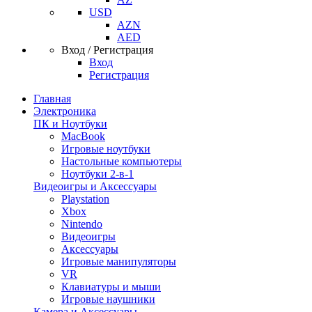
USD
AZN
AED
Вход / Регистрация
Вход
Регистрация
Главная
Электроника
ПК и Ноутбуки
MacBook
Игровые ноутбуки
Настольные компьютеры
Ноутбуки 2-в-1
Видеоигры и Аксессуары
Playstation
Xbox
Nintendo
Видеоигры
Аксессуары
Игровые манипуляторы
VR
Клавиатуры и мыши
Игровые наушники
Камера и Аксессуары