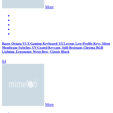
More
Razer Ornata V3 X Gaming Keyboard: US Layout, Low-Profile Keys, Silent
Membrane Switches, UV-Coated Keycaps, Spill Resistant, Chroma RGB
Lighting, Ergonomic Wrist Rest - Classic Black
84
More