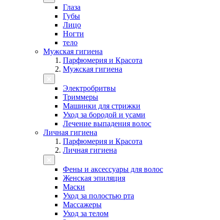
Глаза
Губы
Лицо
Ногти
тело
Мужская гигиена
Парфюмерия и Красота
Мужская гигиена
Электробритвы
Триммеры
Машинки для стрижки
Уход за бородой и усами
Лечение выпадения волос
Личная гигиена
Парфюмерия и Красота
Личная гигиена
Фены и аксессуары для волос
Женская эпиляция
Маски
Уход за полостью рта
Массажеры
Уход за телом