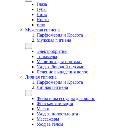
Глаза
Губы
Лицо
Ногти
тело
Мужская гигиена
Парфюмерия и Красота
Мужская гигиена
Электробритвы
Триммеры
Машинки для стрижки
Уход за бородой и усами
Лечение выпадения волос
Личная гигиена
Парфюмерия и Красота
Личная гигиена
Фены и аксессуары для волос
Женская эпиляция
Маски
Уход за полостью рта
Массажеры
Уход за телом