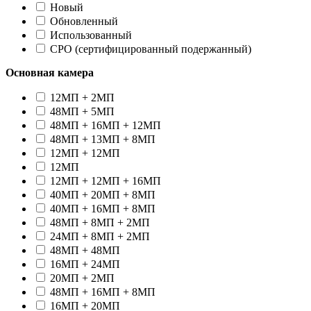
Новый
Oбновленный
Использованный
CPO (сертифицированный подержанный)
Основная камера
12МП + 2МП
48МП + 5МП
48МП + 16МП + 12МП
48МП + 13МП + 8МП
12МП + 12МП
12МП
12МП + 12МП + 16МП
40МП + 20МП + 8МП
40МП + 16МП + 8МП
48МП + 8МП + 2МП
24МП + 8МП + 2МП
48МП + 48МП
16МП + 24МП
20МП + 2МП
48МП + 16МП + 8МП
16МП + 20МП