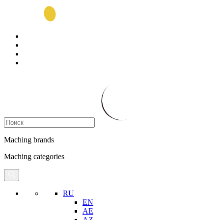
Maching brands
Maching categories
RU
EN
AE
AZ