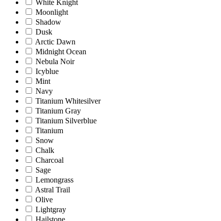
White Knight
Moonlight
Shadow
Dusk
Arctic Dawn
Midnight Ocean
Nebula Noir
Icyblue
Mint
Navy
Titanium Whitesilver
Titanium Gray
Titanium Silverblue
Titanium
Snow
Chalk
Charcoal
Sage
Lemongrass
Astral Trail
Olive
Lightgray
Hailstone