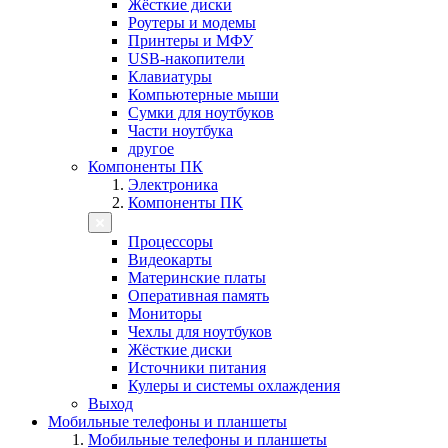
Жёсткие диски
Роутеры и модемы
Принтеры и МФУ
USB-накопители
Клавиатуры
Компьютерные мыши
Сумки для ноутбуков
Части ноутбука
другое
Компоненты ПК
Электроника
Компоненты ПК
Процессоры
Видеокарты
Материнские платы
Оперативная память
Мониторы
Чехлы для ноутбуков
Жёсткие диски
Источники питания
Кулеры и системы охлаждения
Выход
Мобильные телефоны и планшеты
Мобильные телефоны и планшеты