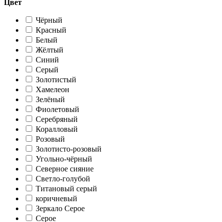
Цвет
Чёрный
Красный
Белый
Жёлтый
Синий
Серый
Золотистый
Хамелеон
Зелёный
Фиолетовый
Серебряный
Коралловый
Розовый
Золотисто-розовый
Угольно-чёрный
Северное сияние
Светло-голубой
Титановый серый
коричневый
Зеркало Серое
Серое