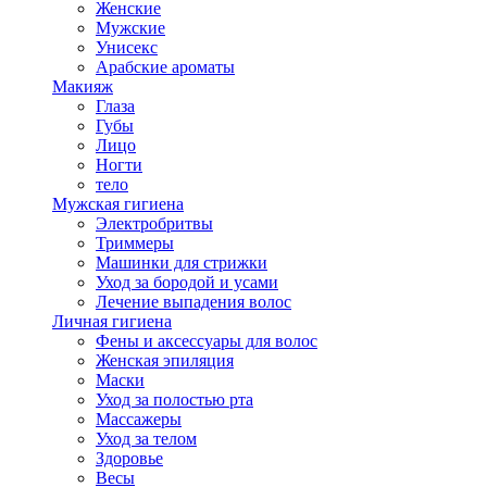
Женские
Мужские
Унисекс
Арабские ароматы
Макияж
Глаза
Губы
Лицо
Ногти
тело
Мужская гигиена
Электробритвы
Триммеры
Машинки для стрижки
Уход за бородой и усами
Лечение выпадения волос
Личная гигиена
Фены и аксессуары для волос
Женская эпиляция
Маски
Уход за полостью рта
Массажеры
Уход за телом
Здоровье
Весы