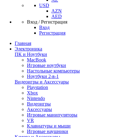
USD
AZN
AED
Вход / Регистрация
Вход
Регистрация
Главная
Электроника
ПК и Ноутбуки
MacBook
Игровые ноутбуки
Настольные компьютеры
Ноутбуки 2-в-1
Видеоигры и Аксессуары
Playstation
Xbox
Nintendo
Видеоигры
Аксессуары
Игровые манипуляторы
VR
Клавиатуры и мыши
Игровые наушники
Камера и Аксессуары