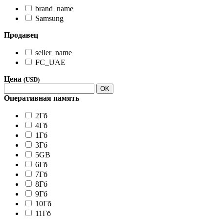
brand_name
Samsung
Продавец
seller_name
FC_UAE
Цена
(USD)
OK
Оперативная память
2Гб
4Гб
1Гб
3Гб
5GB
6Гб
7Гб
8Гб
9Гб
10Гб
11Гб