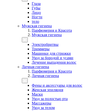
Глаза
Губы
Лицо
Ногти
тело
Мужская гигиена
Парфюмерия и Красота
Мужская гигиена
Электробритвы
Триммеры
Машинки для стрижки
Уход за бородой и усами
Лечение выпадения волос
Личная гигиена
Парфюмерия и Красота
Личная гигиена
Фены и аксессуары для волос
Женская эпиляция
Маски
Уход за полостью рта
Массажеры
Уход за телом