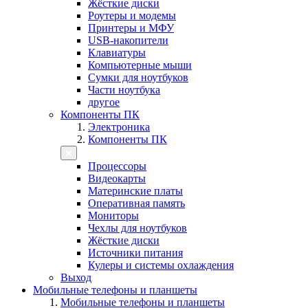
Жёсткие диски
Роутеры и модемы
Принтеры и МФУ
USB-накопители
Клавиатуры
Компьютерные мыши
Сумки для ноутбуков
Части ноутбука
другое
Компоненты ПК
Электроника
Компоненты ПК
Процессоры
Видеокарты
Материнские платы
Оперативная память
Мониторы
Чехлы для ноутбуков
Жёсткие диски
Источники питания
Кулеры и системы охлаждения
Выход
Мобильные телефоны и планшеты
Мобильные телефоны и планшеты