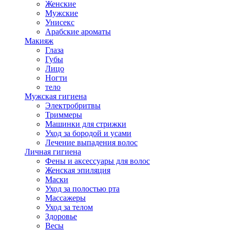
Женские
Мужские
Унисекс
Арабские ароматы
Макияж
Глаза
Губы
Лицо
Ногти
тело
Мужская гигиена
Электробритвы
Триммеры
Машинки для стрижки
Уход за бородой и усами
Лечение выпадения волос
Личная гигиена
Фены и аксессуары для волос
Женская эпиляция
Маски
Уход за полостью рта
Массажеры
Уход за телом
Здоровье
Весы