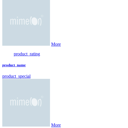
More
product_rating
product_name
product_special
More