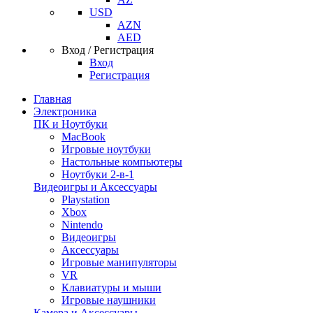
USD
AZN
AED
Вход / Регистрация
Вход
Регистрация
Главная
Электроника
ПК и Ноутбуки
MacBook
Игровые ноутбуки
Настольные компьютеры
Ноутбуки 2-в-1
Видеоигры и Аксессуары
Playstation
Xbox
Nintendo
Видеоигры
Аксессуары
Игровые манипуляторы
VR
Клавиатуры и мыши
Игровые наушники
Камера и Аксессуары