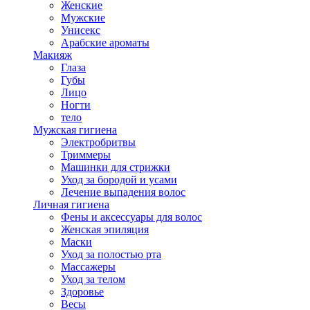
Женские
Мужские
Унисекс
Арабские ароматы
Макияж
Глаза
Губы
Лицо
Ногти
тело
Мужская гигиена
Электробритвы
Триммеры
Машинки для стрижки
Уход за бородой и усами
Лечение выпадения волос
Личная гигиена
Фены и аксессуары для волос
Женская эпиляция
Маски
Уход за полостью рта
Массажеры
Уход за телом
Здоровье
Весы