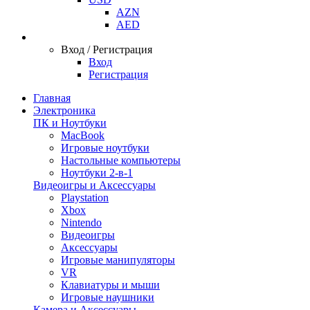
AZN
AED
Вход / Регистрация
Вход
Регистрация
Главная
Электроника
ПК и Ноутбуки
MacBook
Игровые ноутбуки
Настольные компьютеры
Ноутбуки 2-в-1
Видеоигры и Аксессуары
Playstation
Xbox
Nintendo
Видеоигры
Аксессуары
Игровые манипуляторы
VR
Клавиатуры и мыши
Игровые наушники
Камера и Аксессуары