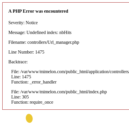
A PHP Error was encountered
Severity: Notice
Message: Undefined index: nbHits
Filename: controllers/Url_manager.php
Line Number: 1475
Backtrace:
File: /var/www/mimelon.com/public_html/application/controller
Line: 1475
Function: _error_handler
File: /var/www/mimelon.com/public_html/index.php
Line: 305
Function: require_once