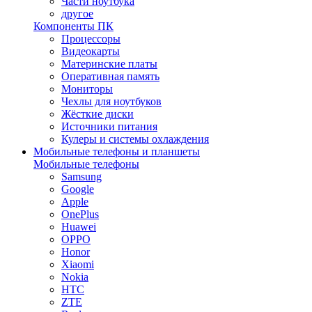
Части ноутбука
другое
Компоненты ПК
Процессоры
Видеокарты
Материнские платы
Оперативная память
Мониторы
Чехлы для ноутбуков
Жёсткие диски
Источники питания
Кулеры и системы охлаждения
Мобильные телефоны и планшеты
Мобильные телефоны
Samsung
Google
Apple
OnePlus
Huawei
OPPO
Honor
Xiaomi
Nokia
HTC
ZTE