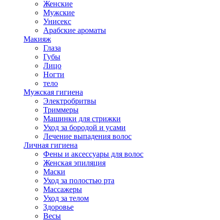
Женские
Мужские
Унисекс
Арабские ароматы
Макияж
Глаза
Губы
Лицо
Ногти
тело
Мужская гигиена
Электробритвы
Триммеры
Машинки для стрижки
Уход за бородой и усами
Лечение выпадения волос
Личная гигиена
Фены и аксессуары для волос
Женская эпиляция
Маски
Уход за полостью рта
Массажеры
Уход за телом
Здоровье
Весы