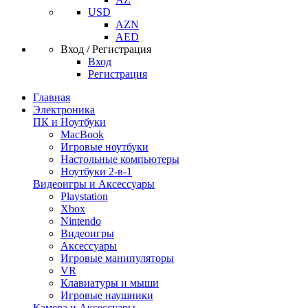
USD
AZN
AED
Вход / Регистрация
Вход
Регистрация
Главная
Электроника
ПК и Ноутбуки
MacBook
Игровые ноутбуки
Настольные компьютеры
Ноутбуки 2-в-1
Видеоигры и Аксессуары
Playstation
Xbox
Nintendo
Видеоигры
Аксессуары
Игровые манипуляторы
VR
Клавиатуры и мыши
Игровые наушники
Камера и Аксессуары