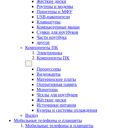
Жёсткие диски
Роутеры и модемы
Принтеры и МФУ
USB-накопители
Клавиатуры
Компьютерные мыши
Сумки для ноутбуков
Части ноутбука
другое
Компоненты ПК
Электроника
Компоненты ПК
Процессоры
Видеокарты
Материнские платы
Оперативная память
Мониторы
Чехлы для ноутбуков
Жёсткие диски
Источники питания
Кулеры и системы охлаждения
Выход
Мобильные телефоны и планшеты
Мобильные телефоны и планшеты