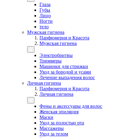
Глаза
Губы
Лицо
Ногти
тело
Мужская гигиена
Парфюмерия и Красота
Мужская гигиена
Электробритвы
Триммеры
Машинки для стрижки
Уход за бородой и усами
Лечение выпадения волос
Личная гигиена
Парфюмерия и Красота
Личная гигиена
Фены и аксессуары для волос
Женская эпиляция
Маски
Уход за полостью рта
Массажеры
Уход за телом