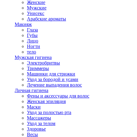
Женские
Мужские
Унисекс
Арабские ароматы
Макияж
Глаза
Губы
Лицо
Ногти
тело
Мужская гигиена
Электробритвы
Триммеры
Машинки для стрижки
Уход за бородой и усами
Лечение выпадения волос
Личная гигиена
Фены и аксессуары для волос
Женская эпиляция
Маски
Уход за полостью рта
Массажеры
Уход за телом
Здоровье
Весы