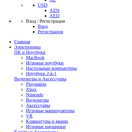
USD
AZN
AED
Вход / Регистрация
Вход
Регистрация
Главная
Электроника
ПК и Ноутбуки
MacBook
Игровые ноутбуки
Настольные компьютеры
Ноутбуки 2-в-1
Видеоигры и Аксессуары
Playstation
Xbox
Nintendo
Видеоигры
Аксессуары
Игровые манипуляторы
VR
Клавиатуры и мыши
Игровые наушники
Камера и Аксессуары