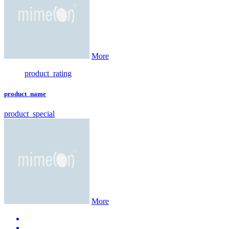
More
product_rating
product_name
product_special
More