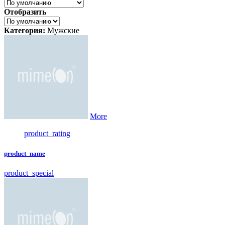
Отобразить
Категория:
Мужские
More
product_rating
product_name
product_special