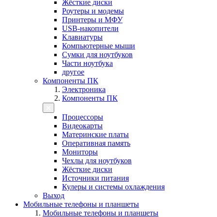
Жёсткие диски
Роутеры и модемы
Принтеры и МФУ
USB-накопители
Клавиатуры
Компьютерные мыши
Сумки для ноутбуков
Части ноутбука
другое
Компоненты ПК
Электроника
Компоненты ПК
Процессоры
Видеокарты
Материнские платы
Оперативная память
Мониторы
Чехлы для ноутбуков
Жёсткие диски
Источники питания
Кулеры и системы охлаждения
Выход
Мобильные телефоны и планшеты
Мобильные телефоны и планшеты