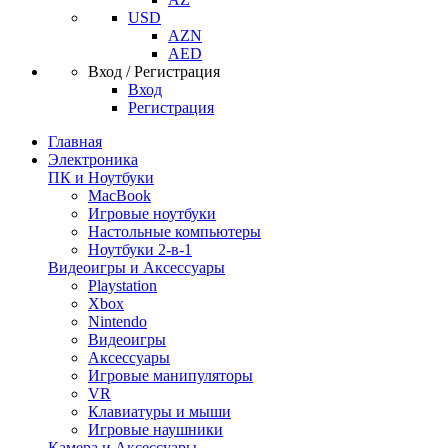
USD
AZN
AED
Вход / Регистрация
Вход
Регистрация
Главная
Электроника
ПК и Ноутбуки
MacBook
Игровые ноутбуки
Настольные компьютеры
Ноутбуки 2-в-1
Видеоигры и Аксессуары
Playstation
Xbox
Nintendo
Видеоигры
Аксессуары
Игровые манипуляторы
VR
Клавиатуры и мыши
Игровые наушники
Камера и Аксессуары