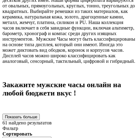
десятков других имен. Наши формы циферблата варьируются
от овальных, прямоугольных, круглых, тонно, треугольных до
квадратных. Выбирайте ремешки из таких материалов, как
керамика, натуральная кожа, золото, драгоценные камни,
металл, жемчуг, платина, силикон и PU. Наша коллекция
часов включает в себя завидные функции, включая альтиметр,
барометр, хронограф и компас среди других изящных
инструментов. Мужские Часы могут быть классифицированы
на основе типа дисплея, который они имеют. Иногда это
может диктовать вид ободков, коронок и корпусов часов.
Дисплей часов можно широко классифицировать как
аналоговый, сенсорный, тактильный, цифровой и гибридный.
Закажите мужские часы онлайн на
любой бюджети вкус !
Показать больше
61
найдено результатов
Фильтр
Сортировать