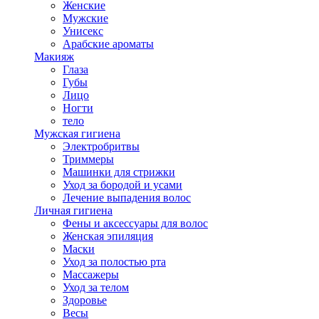
Женские
Мужские
Унисекс
Арабские ароматы
Макияж
Глаза
Губы
Лицо
Ногти
тело
Мужская гигиена
Электробритвы
Триммеры
Машинки для стрижки
Уход за бородой и усами
Лечение выпадения волос
Личная гигиена
Фены и аксессуары для волос
Женская эпиляция
Маски
Уход за полостью рта
Массажеры
Уход за телом
Здоровье
Весы