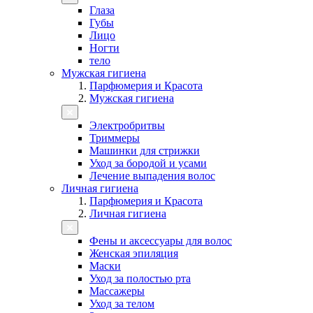
Глаза
Губы
Лицо
Ногти
тело
Мужская гигиена
Парфюмерия и Красота
Мужская гигиена
Электробритвы
Триммеры
Машинки для стрижки
Уход за бородой и усами
Лечение выпадения волос
Личная гигиена
Парфюмерия и Красота
Личная гигиена
Фены и аксессуары для волос
Женская эпиляция
Маски
Уход за полостью рта
Массажеры
Уход за телом