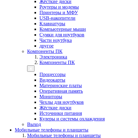
Жёсткие диски
Роутеры и модемы
Принтеры и МФУ
USB-накопители
Клавиатуры
Компьютерные мыши
Сумки для ноутбуков
Части ноутбука
другое
Компоненты ПК
Электроника
Компоненты ПК
Процессоры
Видеокарты
Материнские платы
Оперативная память
Мониторы
Чехлы для ноутбуков
Жёсткие диски
Источники питания
Кулеры и системы охлаждения
Выход
Мобильные телефоны и планшеты
Мобильные телефоны и планшеты