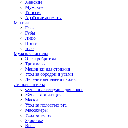
Женские
Мужские
Унисекс
Арабские ароматы
Макияж
Глаза
Губы
Лицо
Ногти
тело
Мужская гигиена
Электробритвы
Триммеры
Машинки для стрижки
Уход за бородой и усами
Лечение выпадения волос
Личная гигиена
Фены и аксессуары для волос
Женская эпиляция
Маски
Уход за полостью рта
Массажеры
Уход за телом
Здоровье
Весы