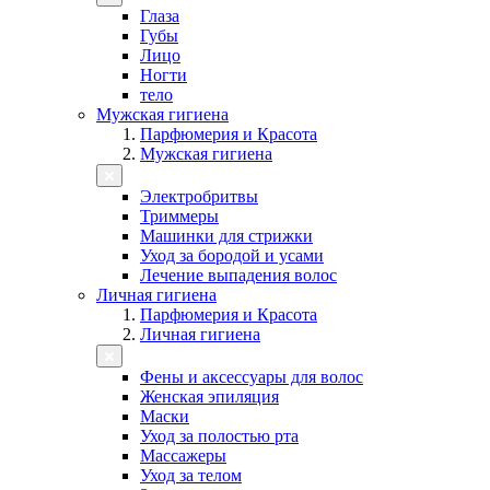
Глаза
Губы
Лицо
Ногти
тело
Мужская гигиена
Парфюмерия и Красота
Мужская гигиена
Электробритвы
Триммеры
Машинки для стрижки
Уход за бородой и усами
Лечение выпадения волос
Личная гигиена
Парфюмерия и Красота
Личная гигиена
Фены и аксессуары для волос
Женская эпиляция
Маски
Уход за полостью рта
Массажеры
Уход за телом