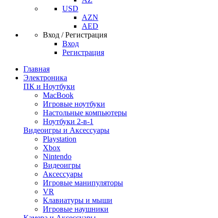
USD
AZN
AED
Вход / Регистрация
Вход
Регистрация
Главная
Электроника
ПК и Ноутбуки
MacBook
Игровые ноутбуки
Настольные компьютеры
Ноутбуки 2-в-1
Видеоигры и Аксессуары
Playstation
Xbox
Nintendo
Видеоигры
Аксессуары
Игровые манипуляторы
VR
Клавиатуры и мыши
Игровые наушники
Камера и Аксессуары