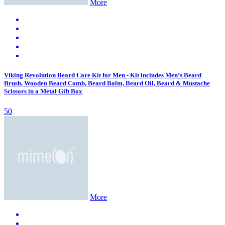
More
Viking Revolution Beard Care Kit for Men - Kit includes Men’s Beard
Brush, Wooden Beard Comb, Beard Balm, Beard Oil, Beard & Mustache
Scissors in a Metal Gift Box
50
More