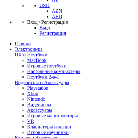
USD
AZN
AED
Вход / Регистрация
Вход
Регистрация
Главная
Электроника
ПК и Ноутбуки
MacBook
Игровые ноутбуки
Настольные компьютеры
Ноутбуки 2-в-1
Видеоигры и Аксессуары
Playstation
Xbox
Nintendo
Видеоигры
Аксессуары
Игровые манипуляторы
VR
Клавиатуры и мыши
Игровые наушники
Камера и Аксессуары