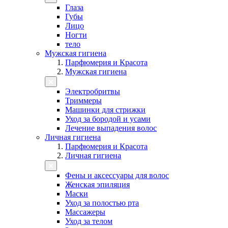
Глаза
Губы
Лицо
Ногти
тело
Мужская гигиена
Парфюмерия и Красота
Мужская гигиена
Электробритвы
Триммеры
Машинки для стрижки
Уход за бородой и усами
Лечение выпадения волос
Личная гигиена
Парфюмерия и Красота
Личная гигиена
Фены и аксессуары для волос
Женская эпиляция
Маски
Уход за полостью рта
Массажеры
Уход за телом