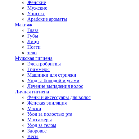
Женские
Мужские
Унисекс
Арабские ароматы
Макияж
Глаза
Губы
Лицо
Ногти
тело
Мужская гигиена
Электробритвы
Триммеры
Машинки для стрижки
Уход за бородой и усами
Лечение выпадения волос
Личная гигиена
Фены и аксессуары для волос
Женская эпиляция
Маски
Уход за полостью рта
Массажеры
Уход за телом
Здоровье
Весы