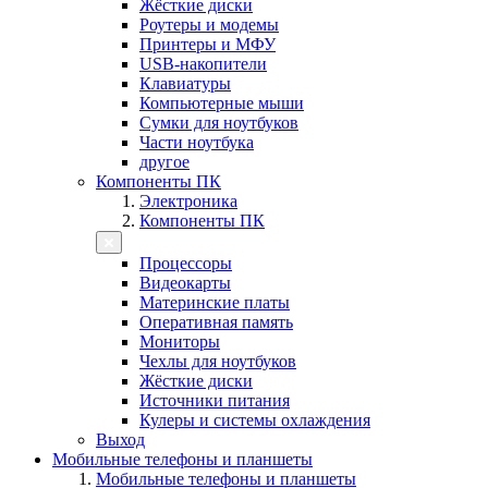
Жёсткие диски
Роутеры и модемы
Принтеры и МФУ
USB-накопители
Клавиатуры
Компьютерные мыши
Сумки для ноутбуков
Части ноутбука
другое
Компоненты ПК
Электроника
Компоненты ПК
Процессоры
Видеокарты
Материнские платы
Оперативная память
Мониторы
Чехлы для ноутбуков
Жёсткие диски
Источники питания
Кулеры и системы охлаждения
Выход
Мобильные телефоны и планшеты
Мобильные телефоны и планшеты