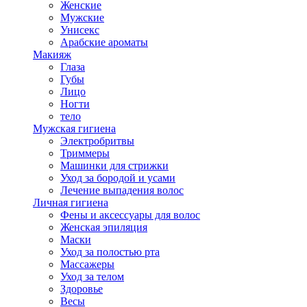
Женские
Мужские
Унисекс
Арабские ароматы
Макияж
Глаза
Губы
Лицо
Ногти
тело
Мужская гигиена
Электробритвы
Триммеры
Машинки для стрижки
Уход за бородой и усами
Лечение выпадения волос
Личная гигиена
Фены и аксессуары для волос
Женская эпиляция
Маски
Уход за полостью рта
Массажеры
Уход за телом
Здоровье
Весы