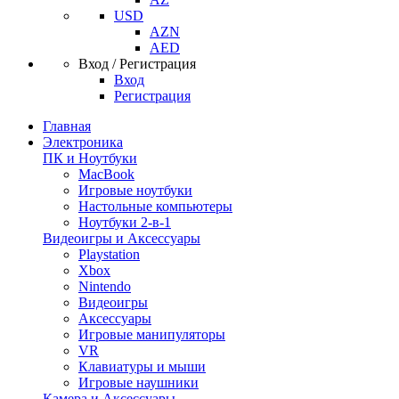
USD
AZN
AED
Вход / Регистрация
Вход
Регистрация
Главная
Электроника
ПК и Ноутбуки
MacBook
Игровые ноутбуки
Настольные компьютеры
Ноутбуки 2-в-1
Видеоигры и Аксессуары
Playstation
Xbox
Nintendo
Видеоигры
Аксессуары
Игровые манипуляторы
VR
Клавиатуры и мыши
Игровые наушники
Камера и Аксессуары