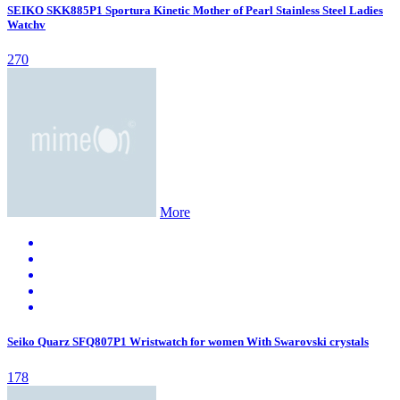
SEIKO SKK885P1 Sportura Kinetic Mother of Pearl Stainless Steel Ladies
Watchv
270
More
Seiko Quarz SFQ807P1 Wristwatch for women With Swarovski crystals
178