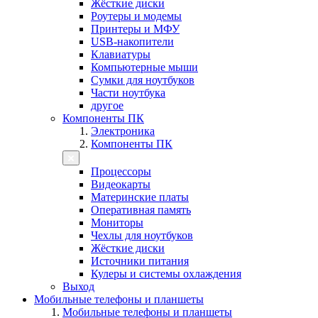
Жёсткие диски
Роутеры и модемы
Принтеры и МФУ
USB-накопители
Клавиатуры
Компьютерные мыши
Сумки для ноутбуков
Части ноутбука
другое
Компоненты ПК
Электроника
Компоненты ПК
Процессоры
Видеокарты
Материнские платы
Оперативная память
Мониторы
Чехлы для ноутбуков
Жёсткие диски
Источники питания
Кулеры и системы охлаждения
Выход
Мобильные телефоны и планшеты
Мобильные телефоны и планшеты