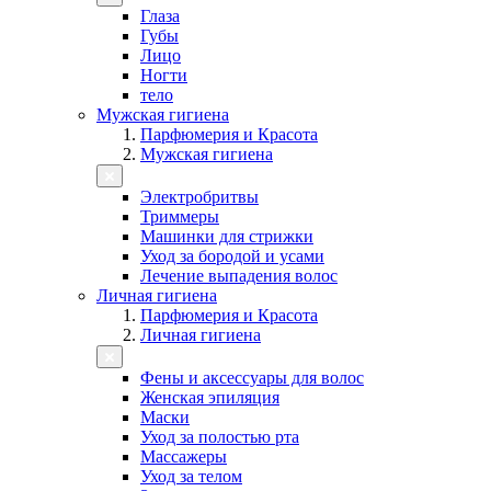
Глаза
Губы
Лицо
Ногти
тело
Мужская гигиена
Парфюмерия и Красота
Мужская гигиена
Электробритвы
Триммеры
Машинки для стрижки
Уход за бородой и усами
Лечение выпадения волос
Личная гигиена
Парфюмерия и Красота
Личная гигиена
Фены и аксессуары для волос
Женская эпиляция
Маски
Уход за полостью рта
Массажеры
Уход за телом